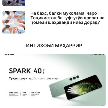
На баҳс, балки муколама: чаро
Тоҷикистон ба гуфтугӯи давлат ва
ҷомеаи шаҳрвандӣ ниёз дорад?
ИНТИХОБИ МУҲАРРИР