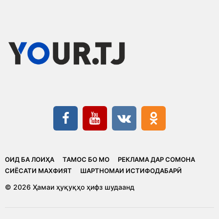
ОИД БА ЛОИҲА
ТАМОС БО МО
РЕКЛАМА ДАР СОМОНА
CИЁСАТИ МАХФИЯТ
ШАРТНОМАИ ИСТИФОДАБАРӢ
© 2026 Ҳамаи ҳуқуқҳо ҳифз шудаанд