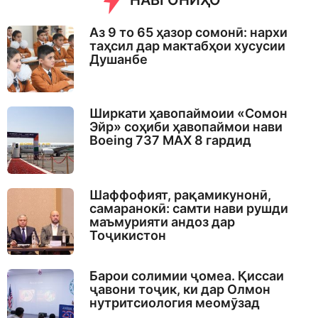
НАВГОНИҲО
Аз 9 то 65 ҳазор сомонӣ: нархи
таҳсил дар мактабҳои хусусии
Душанбе
Ширкати ҳавопаймоии «Сомон
Эйр» соҳиби ҳавопаймои нави
Boeing 737 MAX 8 гардид
Шаффофият, рақамикунонӣ,
самаранокӣ: самти нави рушди
маъмурияти андоз дар
Тоҷикистон
Барои солимии ҷомеа. Қиссаи
ҷавони тоҷик, ки дар Олмон
нутритсиология меомӯзад