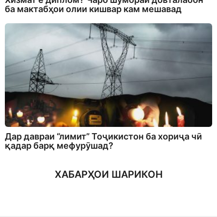
ба мактабҳои олии кишвар кам мешавад
Дар давраи “лимит” Тоҷикистон ба хориҷа чӣ
қадар барқ мефурӯшад?
ХАБАРҲОИ ШАРИКОН