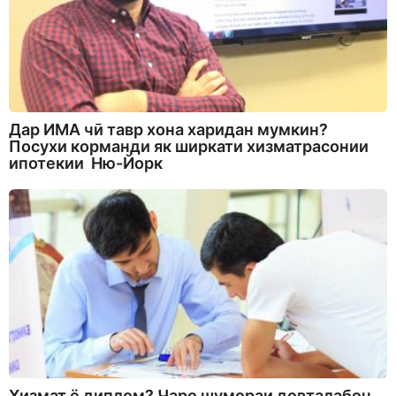
Дар ИМА чӣ тавр хона харидан мумкин?
Посухи корманди як ширкати хизматрасонии
ипотекии Ню-Йорк
Хизмат ё диплом? Чаро шумораи довталабон