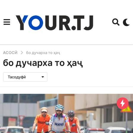
АСОСӢ
бо дучарха то ҳаҷ
бо дучарха то ҳаҷ
Тасодуфӣ