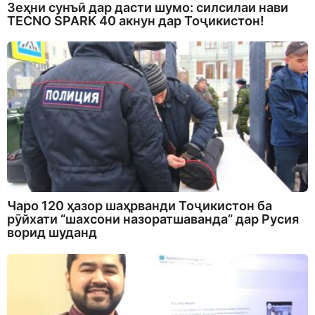
Зеҳни сунъӣ дар дасти шумо: силсилаи нави
TECNO SPARK 40 акнун дар Тоҷикистон!
Чаро 120 ҳазор шаҳрванди Тоҷикистон ба
рӯйхати “шахсони назоратшаванда” дар Русия
ворид шуданд