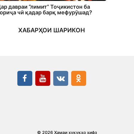
ар давраи “лимит” Тоҷикистон ба
ориҷа чӣ қадар барқ мефурӯшад?
ХАБАРҲОИ ШАРИКОН
© 2026 Ҳамаи ҳуқуқҳо ҳифз