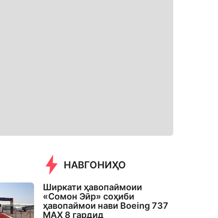
НАВГОНИҲО
Ширкати ҳавопаймоии
«Сомон Эйр» соҳиби
ҳавопаймои нави Boeing 737
MAX 8 гардид