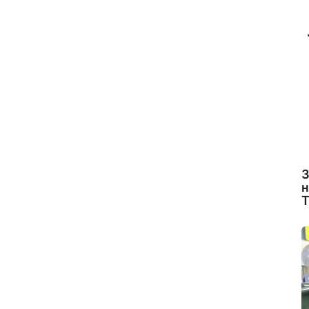
З
н
Т