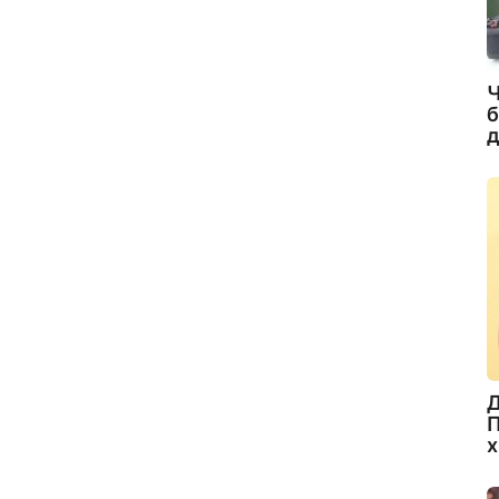
Ч
б
д
Д
П
х