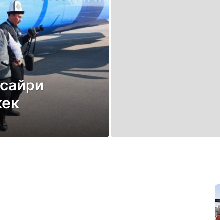
тсайри
кек