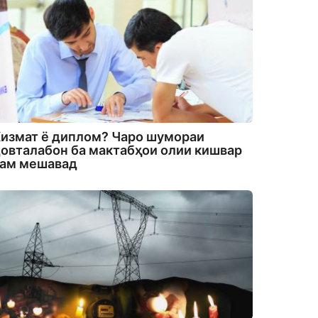
измат ё диплом? Чаро шумораи
овталабон ба мактабҳои олии кишвар
кам мешавад