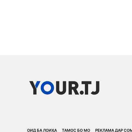
ОИД БА ЛОИҲА
ТАМОС БО МО
РЕКЛАМА ДАР СО