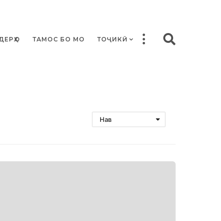
ДЕРҲО
ТАМОС БО МО
ТОҶИКӢ
Нав