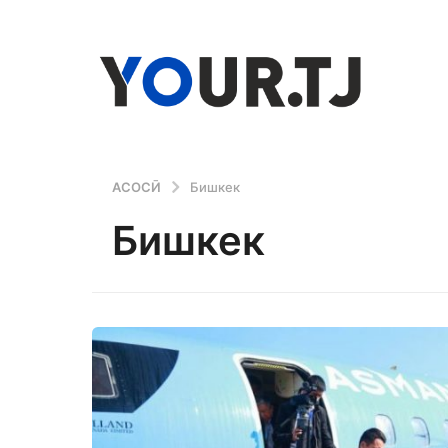
АСОСӢ
Бишкек
Бишкек