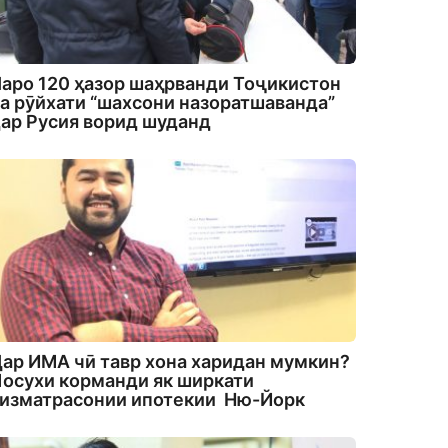
аро 120 ҳазор шаҳрванди Тоҷикистон
а рӯйхати “шахсони назоратшаванда”
ар Русия ворид шуданд
ар ИМА чӣ тавр хона харидан мумкин?
осухи корманди як ширкати
изматрасонии ипотекии Ню-Йорк