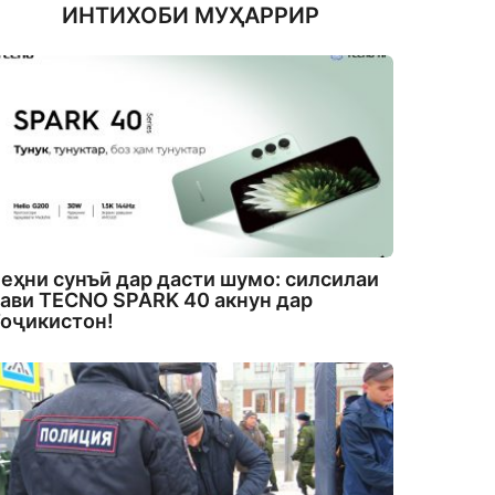
ИНТИХОБИ МУҲАРРИР
еҳни сунъӣ дар дасти шумо: силсилаи
ави TECNO SPARK 40 акнун дар
оҷикистон!