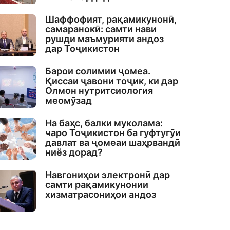
Шаффофият, рақамикунонӣ,
самаранокӣ: самти нави
рушди маъмурияти андоз
дар Тоҷикистон
Барои солимии ҷомеа.
Қиссаи ҷавони тоҷик, ки дар
Олмон нутритсиология
меомӯзад
На баҳс, балки муколама:
чаро Тоҷикистон ба гуфтугӯи
давлат ва ҷомеаи шаҳрвандӣ
ниёз дорад?
Навгониҳои электронӣ дар
самти рақамикунонии
хизматрасониҳои андоз