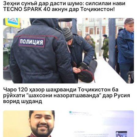
Зеҳни сунъӣ дар дасти шумо: силсилаи нави
TECNO SPARK 40 акнун дар Тоҷикистон!
Чаро 120 ҳазор шаҳрванди Тоҷикистон ба
рӯйхати “шахсони назоратшаванда” дар Русия
ворид шуданд