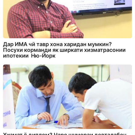
Дар ИМА чӣ тавр хона харидан мумкин?
Посухи корманди як ширкати хизматрасонии
ипотекии Ню-Йорк
Хизмат ё диплом? Чаро шумораи довталабон