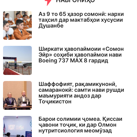
НАВГОНИҲО
Аз 9 то 65 ҳазор сомонӣ: нархи
таҳсил дар мактабҳои хусусии
Душанбе
Ширкати ҳавопаймоии «Сомон
Эйр» соҳиби ҳавопаймои нави
Boeing 737 MAX 8 гардид
Шаффофият, рақамикунонӣ,
самаранокӣ: самти нави рушди
маъмурияти андоз дар
Тоҷикистон
Барои солимии ҷомеа. Қиссаи
ҷавони тоҷик, ки дар Олмон
нутритсиология меомӯзад