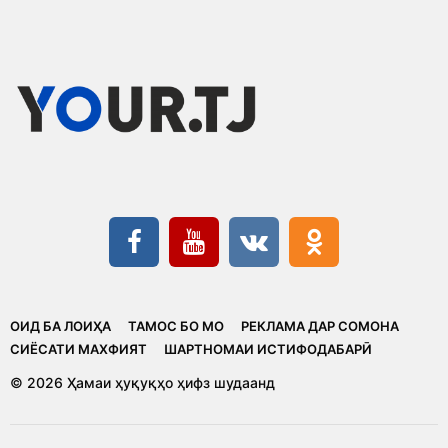
ОИД БА ЛОИҲА
ТАМОС БО МО
РЕКЛАМА ДАР СОМОНА
CИЁСАТИ МАХФИЯТ
ШАРТНОМАИ ИСТИФОДАБАРӢ
© 2026 Ҳамаи ҳуқуқҳо ҳифз шудаанд