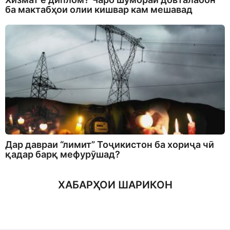
ба мактабҳои олии кишвар кам мешавад
Дар давраи “лимит” Тоҷикистон ба хориҷа чӣ
қадар барқ мефурӯшад?
ХАБАРҲОИ ШАРИКОН