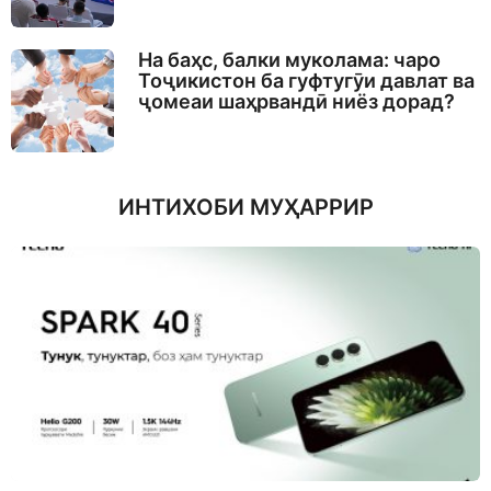
На баҳс, балки муколама: чаро
Тоҷикистон ба гуфтугӯи давлат ва
ҷомеаи шаҳрвандӣ ниёз дорад?
ИНТИХОБИ МУҲАРРИР