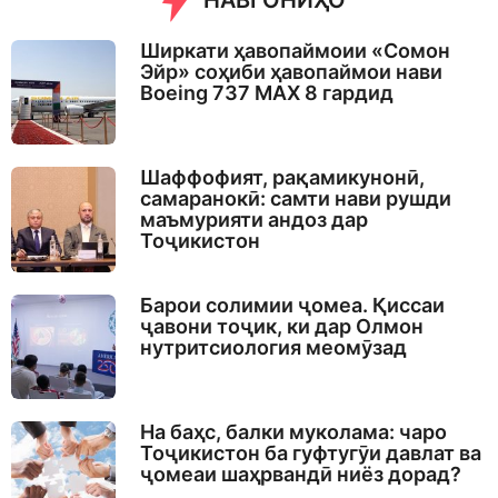
НАВГОНИҲО
Ширкати ҳавопаймоии «Сомон
Эйр» соҳиби ҳавопаймои нави
Boeing 737 MAX 8 гардид
Шаффофият, рақамикунонӣ,
самаранокӣ: самти нави рушди
маъмурияти андоз дар
Тоҷикистон
Барои солимии ҷомеа. Қиссаи
ҷавони тоҷик, ки дар Олмон
нутритсиология меомӯзад
На баҳс, балки муколама: чаро
Тоҷикистон ба гуфтугӯи давлат ва
ҷомеаи шаҳрвандӣ ниёз дорад?