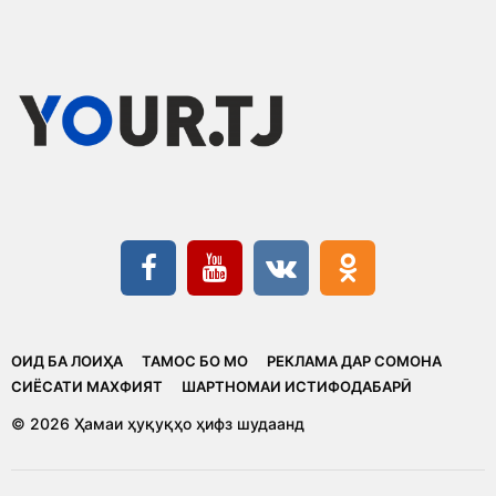
ОИД БА ЛОИҲА
ТАМОС БО МО
РЕКЛАМА ДАР СОМОНА
CИЁСАТИ МАХФИЯТ
ШАРТНОМАИ ИСТИФОДАБАРӢ
© 2026 Ҳамаи ҳуқуқҳо ҳифз шудаанд