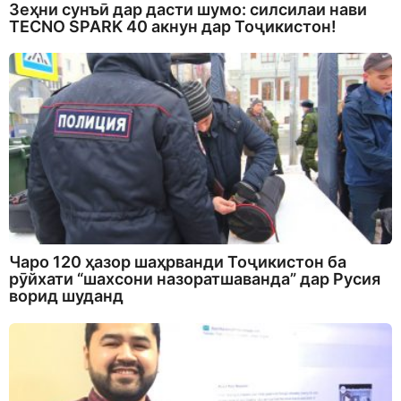
Зеҳни сунъӣ дар дасти шумо: силсилаи нави
TECNO SPARK 40 акнун дар Тоҷикистон!
Чаро 120 ҳазор шаҳрванди Тоҷикистон ба
рӯйхати “шахсони назоратшаванда” дар Русия
ворид шуданд