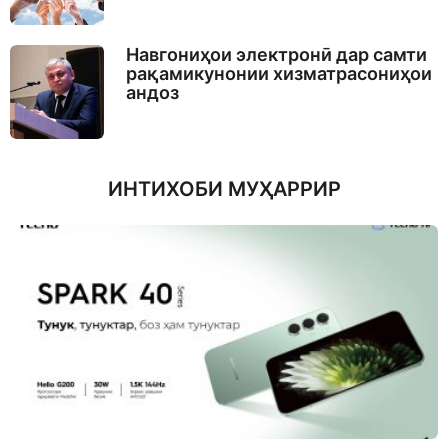
Навгониҳои электронӣ дар самти
рақамикунонии хизматрасониҳои
андоз
ИНТИХОБИ МУҲАРРИР