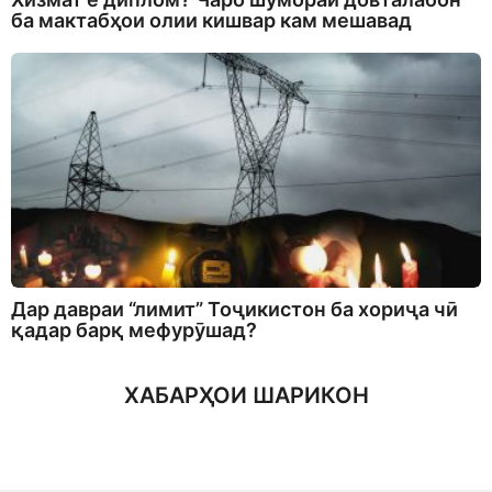
ба мактабҳои олии кишвар кам мешавад
Дар давраи “лимит” Тоҷикистон ба хориҷа чӣ
қадар барқ мефурӯшад?
ХАБАРҲОИ ШАРИКОН