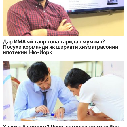
Дар ИМА чӣ тавр хона харидан мумкин?
Посухи корманди як ширкати хизматрасонии
ипотекии Ню-Йорк
Хизмат ё диплом? Чаро шумораи довталабон