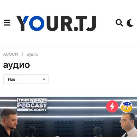
АСОСӢ
аудио
аудио
Нав