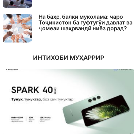
На баҳс, балки муколама: чаро
Тоҷикистон ба гуфтугӯи давлат ва
ҷомеаи шаҳрвандӣ ниёз дорад?
ИНТИХОБИ МУҲАРРИР