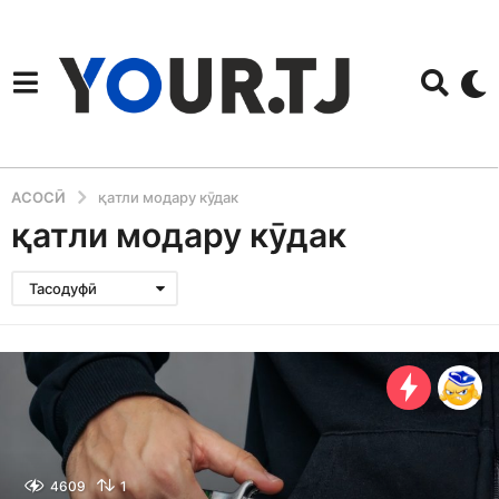
АСОСӢ
қатли модару кӯдак
қатли модару кӯдак
Тасодуфӣ
4609
1