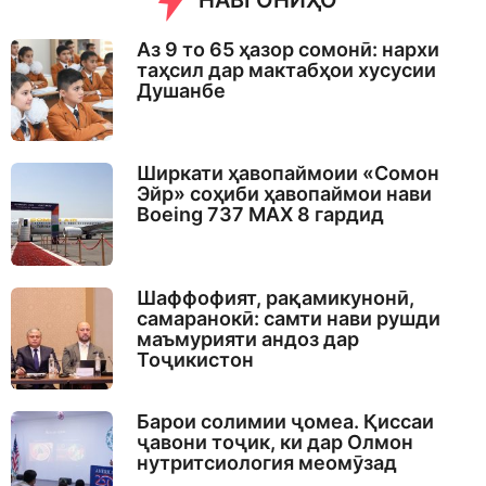
НАВГОНИҲО
Аз 9 то 65 ҳазор сомонӣ: нархи
таҳсил дар мактабҳои хусусии
Душанбе
Ширкати ҳавопаймоии «Сомон
Эйр» соҳиби ҳавопаймои нави
Boeing 737 MAX 8 гардид
Шаффофият, рақамикунонӣ,
самаранокӣ: самти нави рушди
маъмурияти андоз дар
Тоҷикистон
Барои солимии ҷомеа. Қиссаи
ҷавони тоҷик, ки дар Олмон
нутритсиология меомӯзад