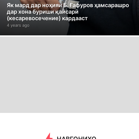
Як мард дар ноҳияи Б. Ғафуров ҳамсарашро
дар хона буриши қайсарӣ
(кесаревосечение) кардааст
4 years ago
4
y
e
a
r
s
a
g
o