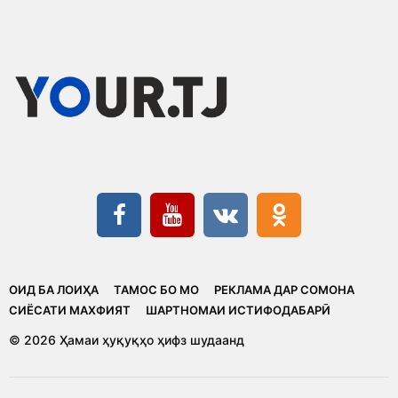
ОИД БА ЛОИҲА
ТАМОС БО МО
РЕКЛАМА ДАР СОМОНА
CИЁСАТИ МАХФИЯТ
ШАРТНОМАИ ИСТИФОДАБАРӢ
© 2026 Ҳамаи ҳуқуқҳо ҳифз шудаанд