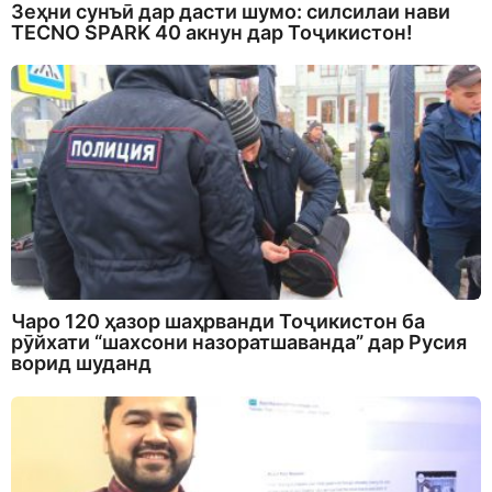
Зеҳни сунъӣ дар дасти шумо: силсилаи нави
TECNO SPARK 40 акнун дар Тоҷикистон!
Чаро 120 ҳазор шаҳрванди Тоҷикистон ба
рӯйхати “шахсони назоратшаванда” дар Русия
ворид шуданд