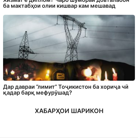
ба мактабҳои олии кишвар кам мешавад
Дар давраи “лимит” Тоҷикистон ба хориҷа чӣ
қадар барқ мефурӯшад?
ХАБАРҲОИ ШАРИКОН