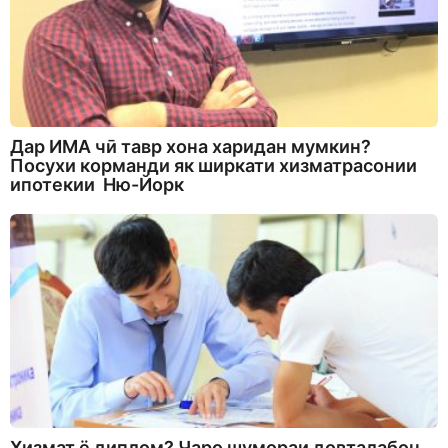
Дар ИМА чӣ тавр хона харидан мумкин?
Посухи корманди як ширкати хизматрасонии
ипотекии Ню-Йорк
Хизмат ё диплом? Чаро шумораи довталабон