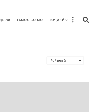
ДЕРҲО
ТАМОС БО МО
ТОҶИКӢ
Рейтингӣ