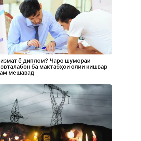
измат ё диплом? Чаро шумораи
овталабон ба мактабҳои олии кишвар
кам мешавад