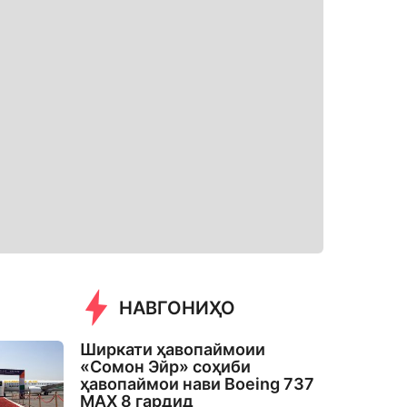
НАВГОНИҲО
Ширкати ҳавопаймоии
«Сомон Эйр» соҳиби
ҳавопаймои нави Boeing 737
MAX 8 гардид