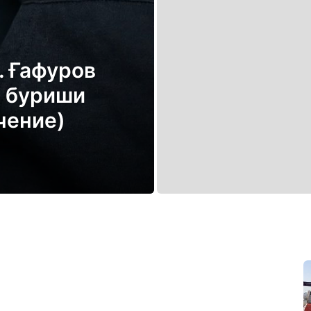
. Ғафуров
а буриши
чение)