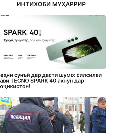
ИНТИХОБИ МУҲАРРИР
еҳни сунъӣ дар дасти шумо: силсилаи
ави TECNO SPARK 40 акнун дар
оҷикистон!