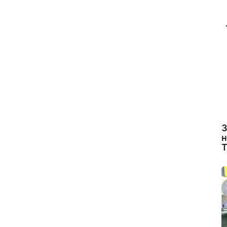
З
н
Т