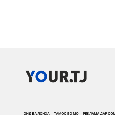
ОИД БА ЛОИҲА
ТАМОС БО МО
РЕКЛАМА ДАР СО