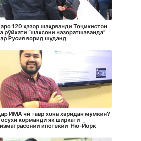
аро 120 ҳазор шаҳрванди Тоҷикистон
а рӯйхати “шахсони назоратшаванда”
ар Русия ворид шуданд
ар ИМА чӣ тавр хона харидан мумкин?
осухи корманди як ширкати
изматрасонии ипотекии Ню-Йорк