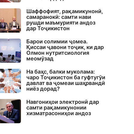
Шаффофият, рақамикунонӣ,
самаранокӣ: самти нави
рушди маъмурияти андоз
дар Тоҷикистон
Барои солимии ҷомеа.
Қиссаи ҷавони тоҷик, ки дар
Олмон нутритсиология
меомӯзад
На баҳс, балки муколама:
чаро Тоҷикистон ба гуфтугӯи
давлат ва ҷомеаи шаҳрвандӣ
ниёз дорад?
Навгониҳои электронӣ дар
самти рақамикунонии
хизматрасониҳои андоз