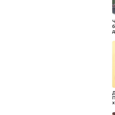
Ч
б
д
Д
П
х