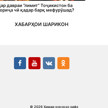
ар давраи “лимит” Тоҷикистон ба
ориҷа чӣ қадар барқ мефурӯшад?
ХАБАРҲОИ ШАРИКОН
© 2026 Ҳамаи ҳуқуқҳо ҳифз