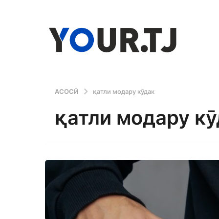
АСОСӢ
қатли модару кӯдак
қатли модару кӯ