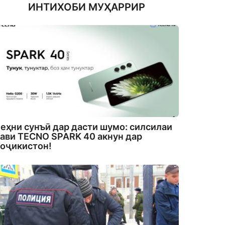
ИНТИХОБИ МУҲАРРИР
еҳни сунъӣ дар дасти шумо: силсилаи
ави TECNO SPARK 40 акнун дар
оҷикистон!