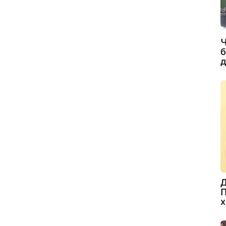
Ч
б
д
Д
П
х