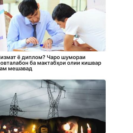
измат ё диплом? Чаро шумораи
овталабон ба мактабҳои олии кишвар
кам мешавад