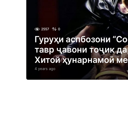
2557
0
Гуруҳи аспбозони “Со
тавр ҷавони тоҷик да
Хитой ҳунарнамоӣ м
4 years ago
4
y
e
a
r
s
a
g
o