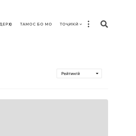
ДЕРҲО
ТАМОС БО МО
ТОҶИКӢ
Рейтингӣ