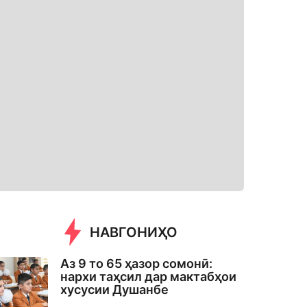
НАВГОНИҲО
Аз 9 то 65 ҳазор сомонӣ:
нархи таҳсил дар мактабҳои
хусусии Душанбе