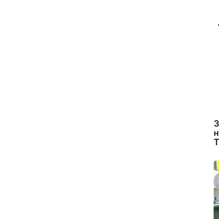
З
н
Т