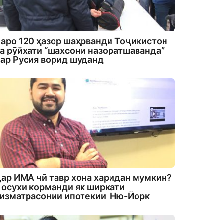
аро 120 ҳазор шаҳрванди Тоҷикистон
а рӯйхати “шахсони назоратшаванда”
ар Русия ворид шуданд
ар ИМА чӣ тавр хона харидан мумкин?
осухи корманди як ширкати
изматрасонии ипотекии Ню-Йорк