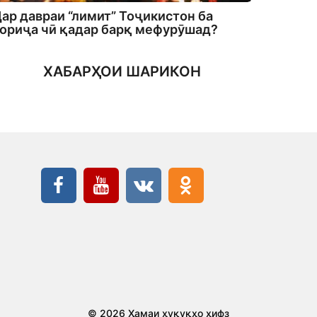
ар давраи “лимит” Тоҷикистон ба
ориҷа чӣ қадар барқ мефурӯшад?
ХАБАРҲОИ ШАРИКОН
© 2026 Ҳамаи ҳуқуқҳо ҳифз