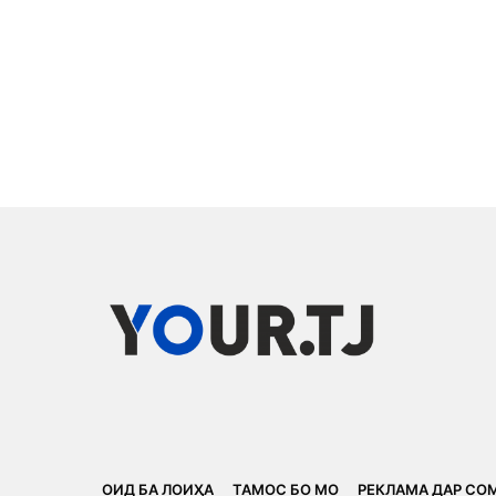
ОИД БА ЛОИҲА
ТАМОС БО МО
РЕКЛАМА ДАР СО