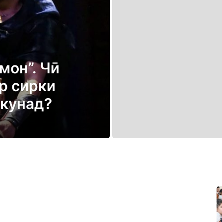
мон”. Чӣ
р сирки
екунад?