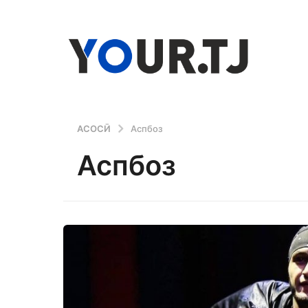
АСОСӢ
Аспбоз
Аспбоз