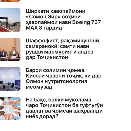
Ширкати ҳавопаймоии
«Сомон Эйр» соҳиби
ҳавопаймои нави Boeing 737
MAX 8 гардид
Шаффофият, рақамикунонӣ,
самаранокӣ: самти нави
рушди маъмурияти андоз
дар Тоҷикистон
Барои солимии ҷомеа.
Қиссаи ҷавони тоҷик, ки дар
Олмон нутритсиология
меомӯзад
На баҳс, балки муколама:
чаро Тоҷикистон ба гуфтугӯи
давлат ва ҷомеаи шаҳрвандӣ
ниёз дорад?