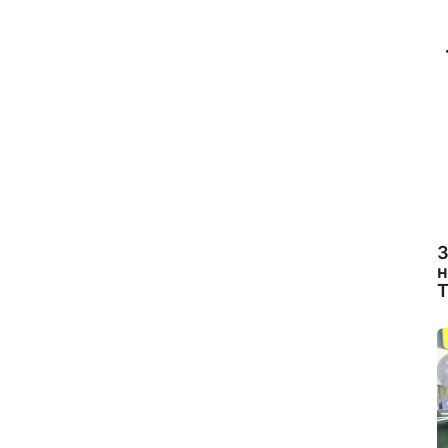
З
н
Т