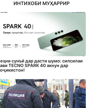
ИНТИХОБИ МУҲАРРИР
еҳни сунъӣ дар дасти шумо: силсилаи
ави TECNO SPARK 40 акнун дар
оҷикистон!