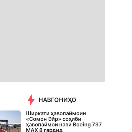
НАВГОНИҲО
Ширкати ҳавопаймоии
«Сомон Эйр» соҳиби
ҳавопаймои нави Boeing 737
MAX 8 гардид