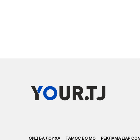
ОИД БА ЛОИҲА
ТАМОС БО МО
РЕКЛАМА ДАР СО