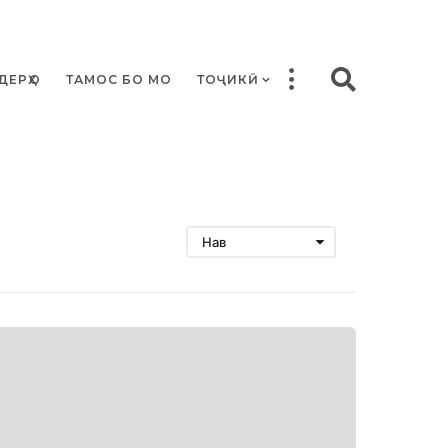
ДЕРҲО
ТАМОС БО МО
ТОҶИКӢ
Нав