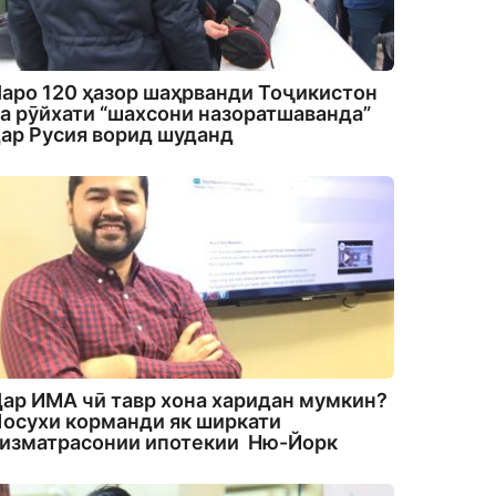
аро 120 ҳазор шаҳрванди Тоҷикистон
а рӯйхати “шахсони назоратшаванда”
ар Русия ворид шуданд
ар ИМА чӣ тавр хона харидан мумкин?
осухи корманди як ширкати
изматрасонии ипотекии Ню-Йорк