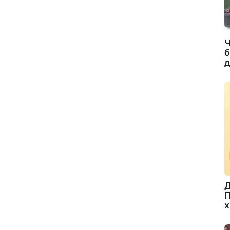
Ч
б
д
Д
П
х