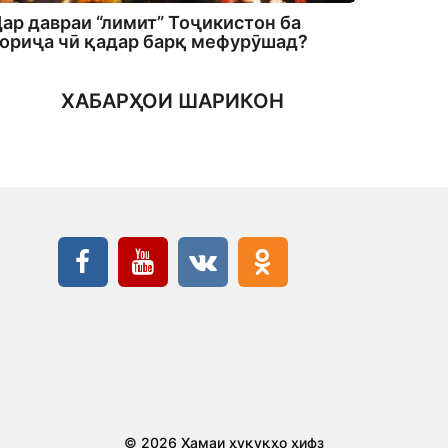
ар давраи “лимит” Тоҷикистон ба
ориҷа чӣ қадар барқ мефурӯшад?
ХАБАРҲОИ ШАРИКОН
© 2026 Ҳамаи ҳуқуқҳо ҳифз