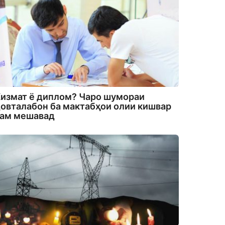
измат ё диплом? Чаро шумораи
овталабон ба мактабҳои олии кишвар
кам мешавад