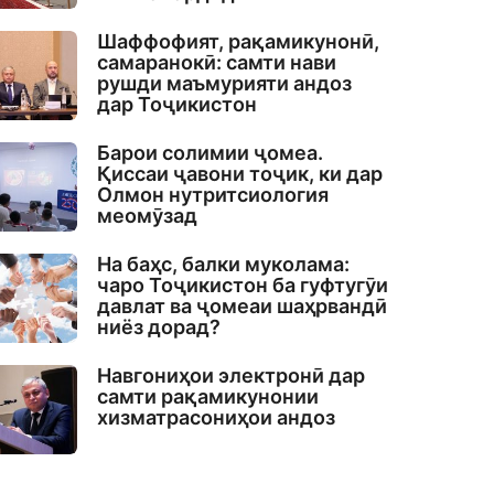
Шаффофият, рақамикунонӣ,
самаранокӣ: самти нави
рушди маъмурияти андоз
дар Тоҷикистон
Барои солимии ҷомеа.
Қиссаи ҷавони тоҷик, ки дар
Олмон нутритсиология
меомӯзад
На баҳс, балки муколама:
чаро Тоҷикистон ба гуфтугӯи
давлат ва ҷомеаи шаҳрвандӣ
ниёз дорад?
Навгониҳои электронӣ дар
самти рақамикунонии
хизматрасониҳои андоз