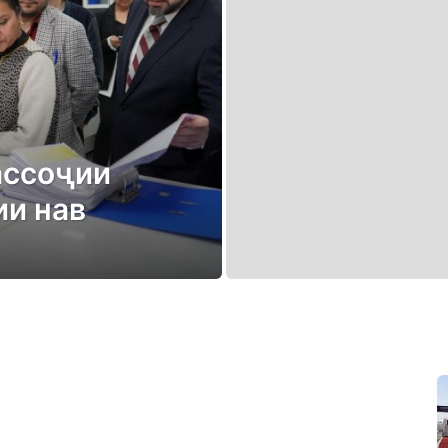
ассоҷии
ии нав