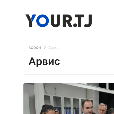
АСОСӢ
Арвис
Арвис