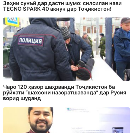
Зеҳни сунъӣ дар дасти шумо: силсилаи нави
TECNO SPARK 40 акнун дар Тоҷикистон!
Чаро 120 ҳазор шаҳрванди Тоҷикистон ба
рӯйхати “шахсони назоратшаванда” дар Русия
ворид шуданд