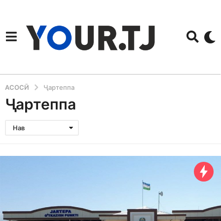
АСОСӢ
Ҷартеппа
Ҷартеппа
Нав