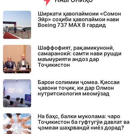
НАВГОНИҲО
Ширкати ҳавопаймоии «Сомон
Эйр» соҳиби ҳавопаймои нави
Boeing 737 MAX 8 гардид
Шаффофият, рақамикунонӣ,
самаранокӣ: самти нави рушди
маъмурияти андоз дар
Тоҷикистон
Барои солимии ҷомеа. Қиссаи
ҷавони тоҷик, ки дар Олмон
нутритсиология меомӯзад
На баҳс, балки муколама: чаро
Тоҷикистон ба гуфтугӯи давлат ва
ҷомеаи шаҳрвандӣ ниёз дорад?