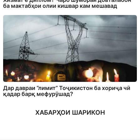
ба мактабҳои олии кишвар кам мешавад
Дар давраи “лимит” Тоҷикистон ба хориҷа чӣ
қадар барқ мефурӯшад?
ХАБАРҲОИ ШАРИКОН