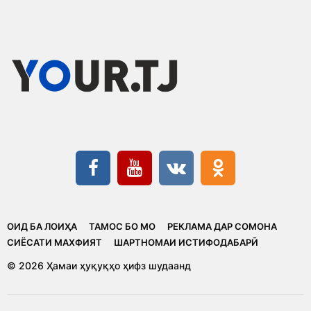
ОИД БА ЛОИҲА
ТАМОС БО МО
РЕКЛАМА ДАР СОМОНА
CИЁСАТИ МАХФИЯТ
ШАРТНОМАИ ИСТИФОДАБАРӢ
© 2026 Ҳамаи ҳуқуқҳо ҳифз шудаанд