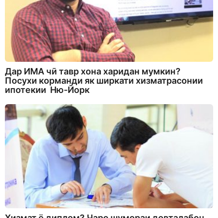
Дар ИМА чӣ тавр хона харидан мумкин?
Посухи корманди як ширкати хизматрасонии
ипотекии Ню-Йорк
Хизмат ё диплом? Чаро шумораи довталабон