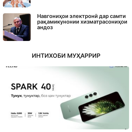
Навгониҳои электронӣ дар самти
рақамикунонии хизматрасониҳои
андоз
ИНТИХОБИ МУҲАРРИР