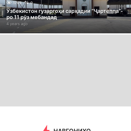
1705
0
Ӯзбекистон гузаргоҳи сарҳадии “Ҷартеппа”-
ро 11 рӯз мебандад
4 years ago
4
y
e
a
r
s
a
g
o