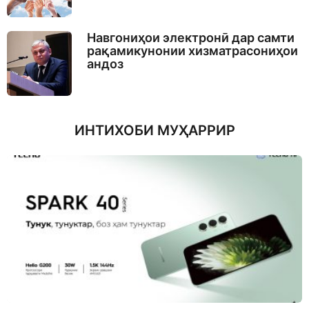
Навгониҳои электронӣ дар самти
рақамикунонии хизматрасониҳои
андоз
ИНТИХОБИ МУҲАРРИР