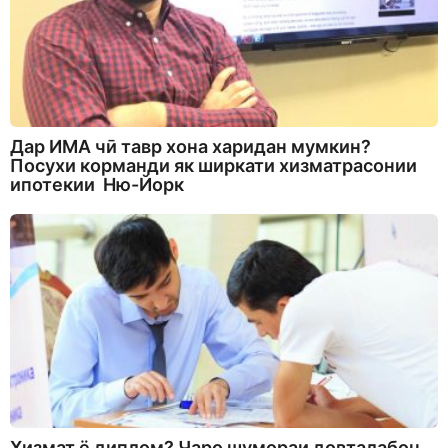
Дар ИМА чӣ тавр хона харидан мумкин?
Посухи корманди як ширкати хизматрасонии
ипотекии Ню-Йорк
Хизмат ё диплом? Чаро шумораи довталабон