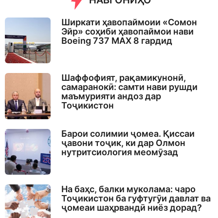
НАВГОНИҲО
Ширкати ҳавопаймоии «Сомон
Эйр» соҳиби ҳавопаймои нави
Boeing 737 MAX 8 гардид
Шаффофият, рақамикунонӣ,
самаранокӣ: самти нави рушди
маъмурияти андоз дар
Тоҷикистон
Барои солимии ҷомеа. Қиссаи
ҷавони тоҷик, ки дар Олмон
нутритсиология меомӯзад
На баҳс, балки муколама: чаро
Тоҷикистон ба гуфтугӯи давлат ва
ҷомеаи шаҳрвандӣ ниёз дорад?