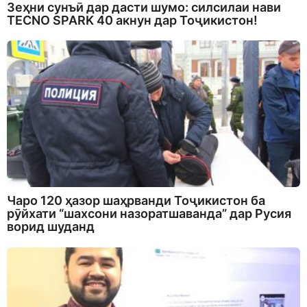
Зеҳни сунъӣ дар дасти шумо: силсилаи нави
TECNO SPARK 40 акнун дар Тоҷикистон!
Чаро 120 ҳазор шаҳрванди Тоҷикистон ба
рӯйхати “шахсони назоратшаванда” дар Русия
ворид шуданд