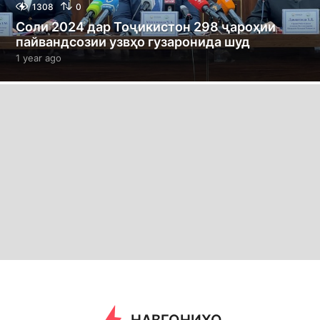
1308
0
Соли 2024 дар Тоҷикистон 298 ҷароҳии
пайвандсозии узвҳо гузаронида шуд
1 year ago
1
y
e
a
r
a
g
o