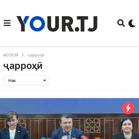
АСОСӢ
ҷарроҳӣ
ҷарроҳӣ
Нав