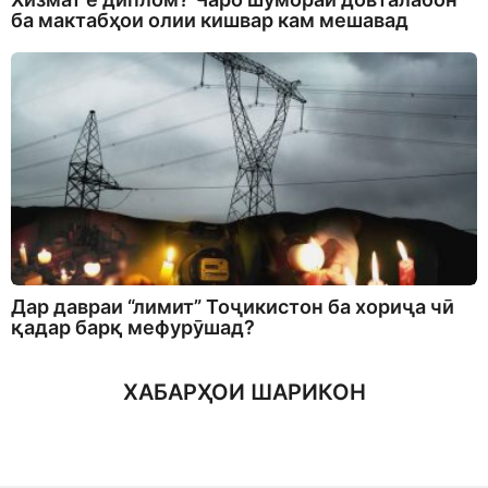
ба мактабҳои олии кишвар кам мешавад
Дар давраи “лимит” Тоҷикистон ба хориҷа чӣ
қадар барқ мефурӯшад?
ХАБАРҲОИ ШАРИКОН