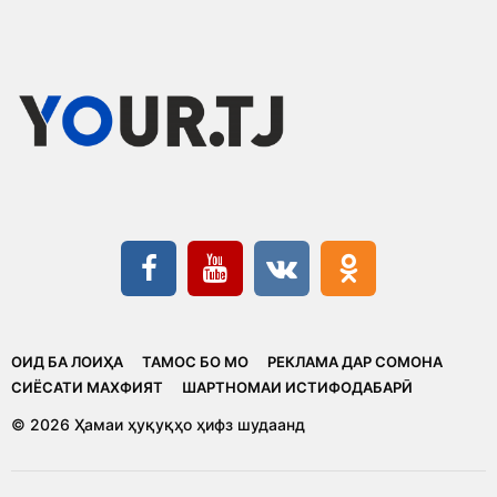
ОИД БА ЛОИҲА
ТАМОС БО МО
РЕКЛАМА ДАР СОМОНА
CИЁСАТИ МАХФИЯТ
ШАРТНОМАИ ИСТИФОДАБАРӢ
© 2026 Ҳамаи ҳуқуқҳо ҳифз шудаанд