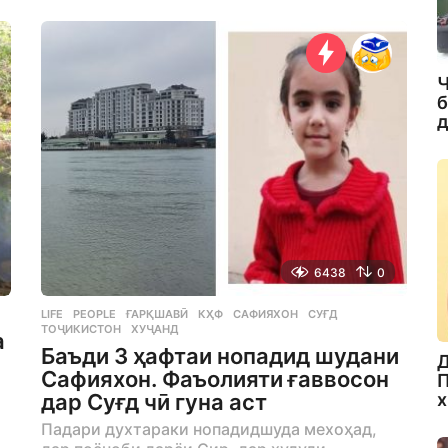
e
a
r
s
Ч
a
б
g
д
o
6438
0
LIFE
,
PEOPLE
ҒАРҚШАВӢ
,
КҲФ
,
САФИЯХОН
,
СУҒД
,
ТОҶИКИСТОН
,
ХУҶАНД
а
Баъди 3 ҳафтаи нопадид шудани
Д
Сафияхон. Фаъолияти ғаввосон
П
дар Суғд чӣ гуна аст
х
Падари духтараки нопадидшуда мехоҳад,