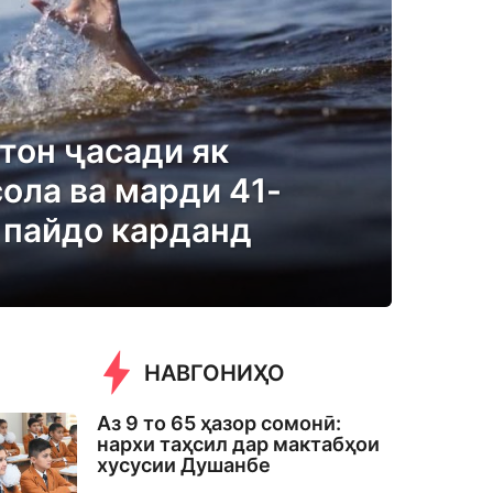
тон ҷасади як
ола ва марди 41-
б пайдо карданд
НАВГОНИҲО
Аз 9 то 65 ҳазор сомонӣ:
нархи таҳсил дар мактабҳои
хусусии Душанбе