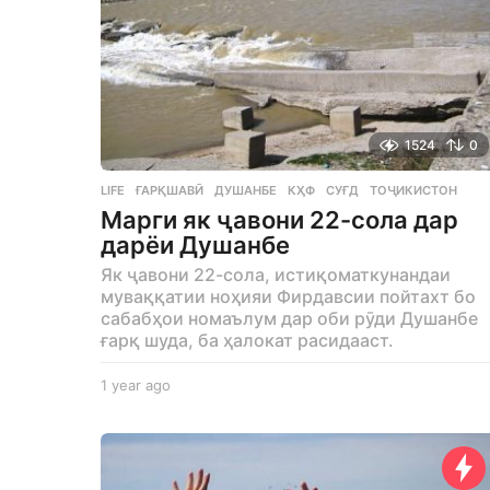
1524
0
LIFE
ҒАРҚШАВӢ
,
ДУШАНБЕ
,
КҲФ
,
СУҒД
,
ТОҶИКИСТОН
Марги як ҷавони 22-сола дар
дарёи Душанбе
Як ҷавони 22-сола, истиқоматкунандаи
муваққатии ноҳияи Фирдавсии пойтахт бо
сабабҳои номаълум дар оби рӯди Душанбе
ғарқ шуда, ба ҳалокат расидааст.
1 year ago
1
y
e
a
r
a