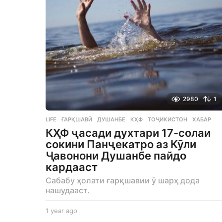
g
o
2980
1
LIFE
ҒАРҚШАВӢ
,
ДУШАНБЕ
,
КҲФ
,
ТОҶИКИСТОН
,
ХАБАР
КҲФ ҷасади духтари 17-солаи
сокини Панҷекатро аз Кӯли
Ҷавонони Душанбе пайдо
кардааст
Сабабу ҳолати ғарқшавии ӯ шарҳ дода
нашудааст.
1 year ago
1
y