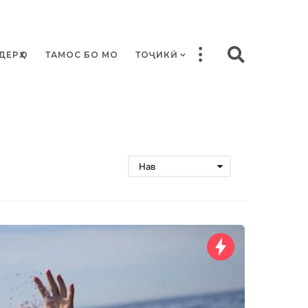
ДЕРҲО
ТАМОС БО МО
ТОҶИКӢ
Нав