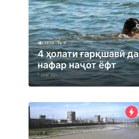
1839
0
4 ҳолати ғарқшавӣ дар
нафар наҷот ёфт
1 year ago
1
y
e
a
r
a
g
o