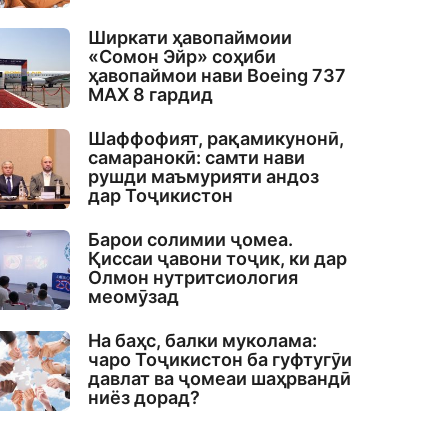
Ширкати ҳавопаймоии
«Сомон Эйр» соҳиби
ҳавопаймои нави Boeing 737
MAX 8 гардид
Шаффофият, рақамикунонӣ,
самаранокӣ: самти нави
рушди маъмурияти андоз
дар Тоҷикистон
Барои солимии ҷомеа.
Қиссаи ҷавони тоҷик, ки дар
Олмон нутритсиология
меомӯзад
На баҳс, балки муколама:
чаро Тоҷикистон ба гуфтугӯи
давлат ва ҷомеаи шаҳрвандӣ
ниёз дорад?