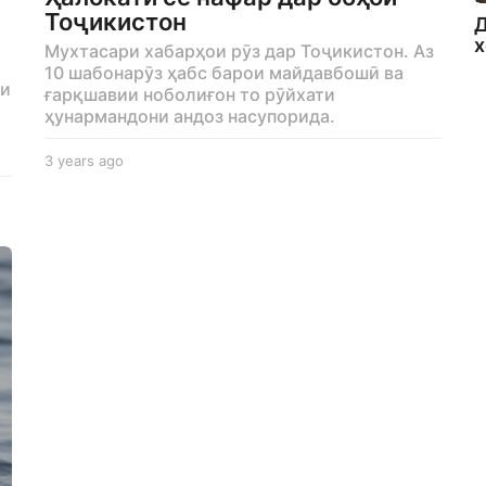
Тоҷикистон
Д
х
Мухтасари хабарҳои рӯз дар Тоҷикистон. Аз
10 шабонарӯз ҳабс барои майдавбошӣ ва
ди
ғарқшавии ноболиғон то рӯйхати
ҳунармандони андоз насупорида.
3 years ago
3
y
e
a
r
s
a
g
o