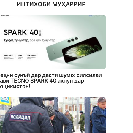
ИНТИХОБИ МУҲАРРИР
еҳни сунъӣ дар дасти шумо: силсилаи
ави TECNO SPARK 40 акнун дар
оҷикистон!