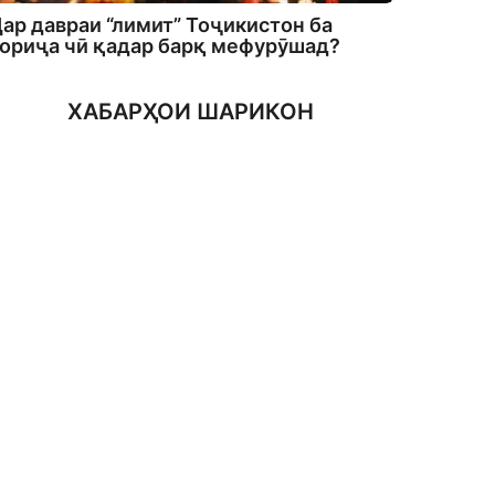
ар давраи “лимит” Тоҷикистон ба
ориҷа чӣ қадар барқ мефурӯшад?
ХАБАРҲОИ ШАРИКОН