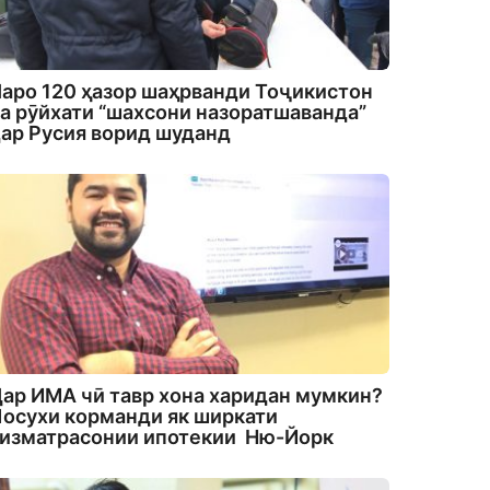
аро 120 ҳазор шаҳрванди Тоҷикистон
а рӯйхати “шахсони назоратшаванда”
ар Русия ворид шуданд
ар ИМА чӣ тавр хона харидан мумкин?
осухи корманди як ширкати
изматрасонии ипотекии Ню-Йорк