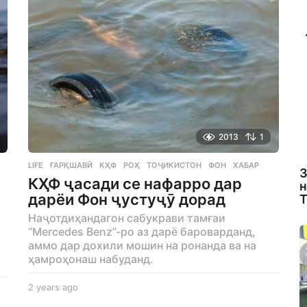
2013
1
LIFE
ҒАРҚШАВӢ
,
КҲФ
,
РОҲ
,
ТОҶИКИСТОН
,
ФОН
,
ХАБАР
З
КҲФ ҷасади се нафарро дар
н
дарёи Фон ҷустуҷӯ дорад
Т
Наҷотдиҳандагон сабукрави тамғаи
“Mercedes Benz”-ро аз дарё бароварданд,
аммо дар дохили мошин на ронанда ва на
ҳамроҳонаш набуданд.
2 years ago
2
y