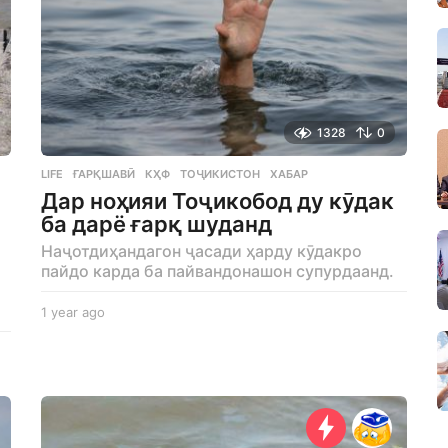
1328
0
LIFE
ҒАРҚШАВӢ
,
КҲФ
,
ТОҶИКИСТОН
,
ХАБАР
Дар ноҳияи Тоҷикобод ду кӯдак
ба дарё ғарқ шуданд
Наҷотдиҳандагон ҷасади ҳарду кӯдакро
пайдо карда ба пайвандонашон супурдаанд.
1 year ago
1
y
e
a
r
a
g
o