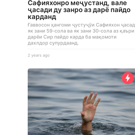
Сафияхонро меҷустанд, вале
ҷасади ду занро аз дарё пайдо
карданд
Ғаввосон ҳангоми ҷустуҷӯи Сафияхон ҷаса
як зани 59-сола ва як зани 30-сола аз қаъри
дарёи Сир пайдо карда ба мақомоти
дахлдор супурдаанд.
2 years ago
2
y
e
a
r
s
a
g
o