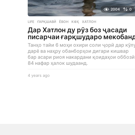
2004
0
LIFE
ҒАРҚШАВӢ
,
ЁВОН
,
КФҲ
,
ХАТЛОН
Дар Хатлон ду рӯз боз ҷасади
писарчаи ғарқшударо мекобан
Танҳо тайи 6 моҳи охири соли ҷорӣ дар кӯл
дарё ва наҳру обанборҳои дигари кишвар
бар асари риоя накардани қоидаҳои оббозӣ
84 нафар ҳалок шудаанд.
4 years ago
4
y
e
a
r
s
a
g
o