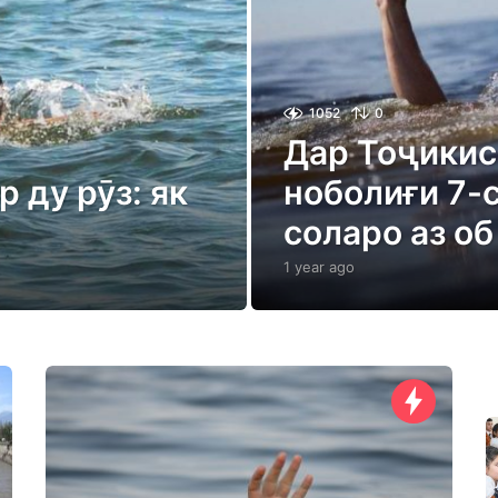
1052
0
Дар Тоҷикис
 ду рӯз: як
ноболиғи 7-с
соларо аз о
1 year ago
1
y
e
a
r
a
g
o