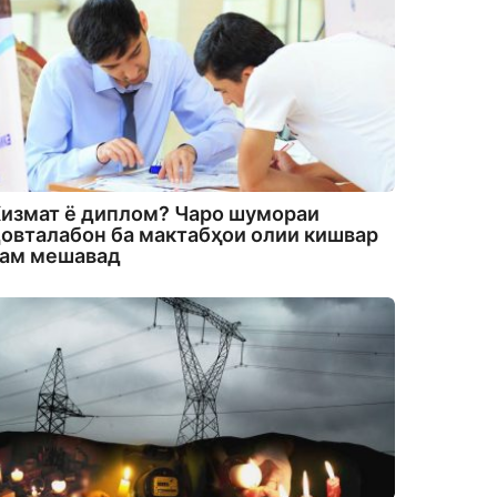
измат ё диплом? Чаро шумораи
овталабон ба мактабҳои олии кишвар
кам мешавад