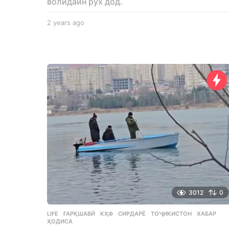
волидайн рух дод.
2 years ago
2
y
e
a
r
s
a
g
o
3012
0
LIFE
ҒАРҚШАВӢ
,
КҲФ
,
СИРДАРЁ
,
ТОҶИКИСТОН
,
ХАБАР
,
ҲОДИСА