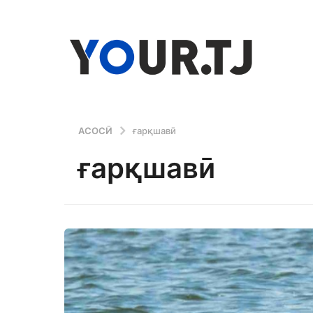
АСОСӢ
ғарқшавӣ
ғарқшавӣ