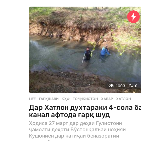
e
a
r
a
g
o
1603
0
LIFE
ҒАРҚШАВӢ
,
КҲФ
,
ТОҶИКИСТОН
,
ХАБАР
,
ХАТЛОН
Дар Хатлон духтараки 4-сола б
канал афтода ғарқ шуд
Ҳодиса 27 март дар деҳаи Гулистони
ҷамоати деҳоти Бӯстонқалъаи ноҳияи
Кӯшониён дар натиҷаи беназоратии