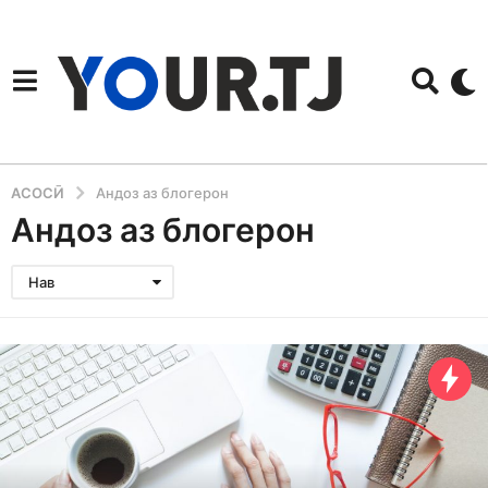
АСОСӢ
Андоз аз блогерон
Андоз аз блогерон
Нав