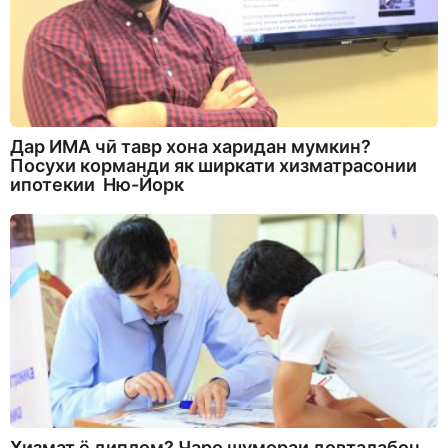
Дар ИМА чӣ тавр хона харидан мумкин?
Посухи корманди як ширкати хизматрасонии
ипотекии Ню-Йорк
Хизмат ё диплом? Чаро шумораи довталабон