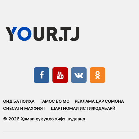
ОИД БА ЛОИҲА
ТАМОС БО МО
РЕКЛАМА ДАР СОМОНА
CИЁСАТИ МАХФИЯТ
ШАРТНОМАИ ИСТИФОДАБАРӢ
© 2026 Ҳамаи ҳуқуқҳо ҳифз шудаанд