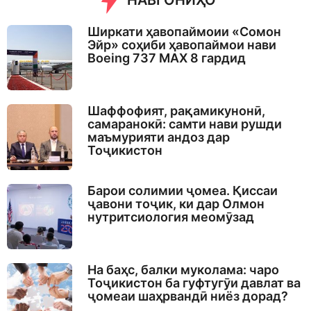
НАВГОНИҲО
Ширкати ҳавопаймоии «Сомон
Эйр» соҳиби ҳавопаймои нави
Boeing 737 MAX 8 гардид
Шаффофият, рақамикунонӣ,
самаранокӣ: самти нави рушди
маъмурияти андоз дар
Тоҷикистон
Барои солимии ҷомеа. Қиссаи
ҷавони тоҷик, ки дар Олмон
нутритсиология меомӯзад
На баҳс, балки муколама: чаро
Тоҷикистон ба гуфтугӯи давлат ва
ҷомеаи шаҳрвандӣ ниёз дорад?