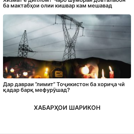
ба мактабҳои олии кишвар кам мешавад
Дар давраи “лимит” Тоҷикистон ба хориҷа чӣ
қадар барқ мефурӯшад?
ХАБАРҲОИ ШАРИКОН