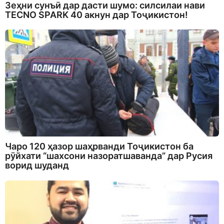
Зеҳни сунъӣ дар дасти шумо: силсилаи нави
TECNO SPARK 40 акнун дар Тоҷикистон!
Чаро 120 ҳазор шаҳрванди Тоҷикистон ба
рӯйхати “шахсони назоратшаванда” дар Русия
ворид шуданд