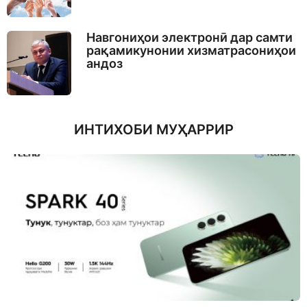
Навгониҳои электронӣ дар самти
рақамикунонии хизматрасониҳои
андоз
ИНТИХОБИ МУҲАРРИР