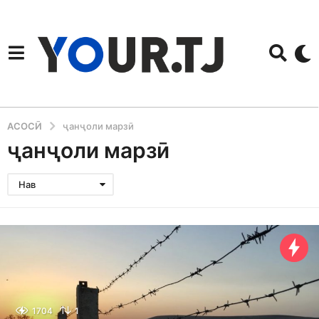
АСОСӢ
ҷанҷоли марзӣ
ҷанҷоли марзӣ
Нав
1704
1