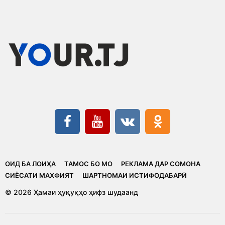
ОИД БА ЛОИҲА
ТАМОС БО МО
РЕКЛАМА ДАР СОМОНА
CИЁСАТИ МАХФИЯТ
ШАРТНОМАИ ИСТИФОДАБАРӢ
© 2026 Ҳамаи ҳуқуқҳо ҳифз шудаанд