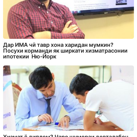
Дар ИМА чӣ тавр хона харидан мумкин?
Посухи корманди як ширкати хизматрасонии
ипотекии Ню-Йорк
Хизмат ё диплом? Чаро шумораи довталабон