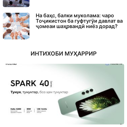
На баҳс, балки муколама: чаро
Тоҷикистон ба гуфтугӯи давлат ва
ҷомеаи шаҳрвандӣ ниёз дорад?
ИНТИХОБИ МУҲАРРИР