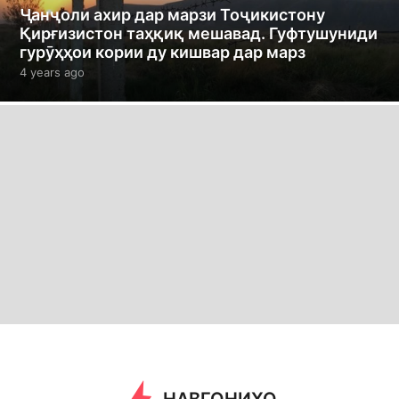
Ҷанҷоли ахир дар марзи Тоҷикистону
Қирғизистон таҳқиқ мешавад. Гуфтушуниди
гурӯҳҳои кории ду кишвар дар марз
4 years ago
4
y
e
a
r
s
a
g
o