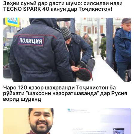
Зеҳни сунъӣ дар дасти шумо: силсилаи нави
TECNO SPARK 40 акнун дар Тоҷикистон!
Чаро 120 ҳазор шаҳрванди Тоҷикистон ба
рӯйхати “шахсони назоратшаванда” дар Русия
ворид шуданд