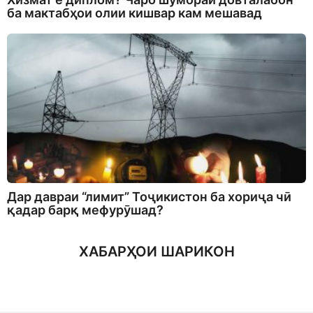
ба мактабҳои олии кишвар кам мешавад
Дар давраи “лимит” Тоҷикистон ба хориҷа чӣ
қадар барқ мефурӯшад?
ХАБАРҲОИ ШАРИКОН