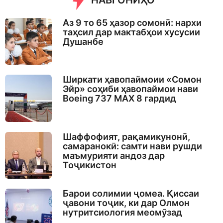
НАВГОНИҲО
Аз 9 то 65 ҳазор сомонӣ: нархи
таҳсил дар мактабҳои хусусии
Душанбе
Ширкати ҳавопаймоии «Сомон
Эйр» соҳиби ҳавопаймои нави
Boeing 737 MAX 8 гардид
Шаффофият, рақамикунонӣ,
самаранокӣ: самти нави рушди
маъмурияти андоз дар
Тоҷикистон
Барои солимии ҷомеа. Қиссаи
ҷавони тоҷик, ки дар Олмон
нутритсиология меомӯзад