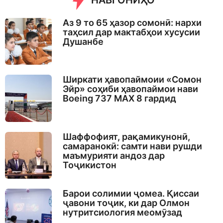
НАВГОНИҲО
Аз 9 то 65 ҳазор сомонӣ: нархи
таҳсил дар мактабҳои хусусии
Душанбе
Ширкати ҳавопаймоии «Сомон
Эйр» соҳиби ҳавопаймои нави
Boeing 737 MAX 8 гардид
Шаффофият, рақамикунонӣ,
самаранокӣ: самти нави рушди
маъмурияти андоз дар
Тоҷикистон
Барои солимии ҷомеа. Қиссаи
ҷавони тоҷик, ки дар Олмон
нутритсиология меомӯзад