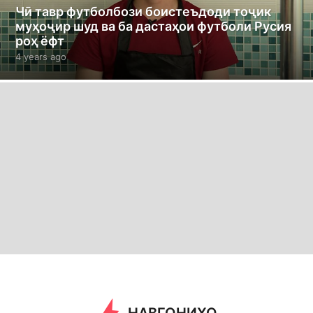
Чӣ тавр футболбози боистеъдоди тоҷик
муҳоҷир шуд ва ба дастаҳои футболи Русия
роҳ ёфт
4 years ago
4
y
e
a
r
s
a
g
o