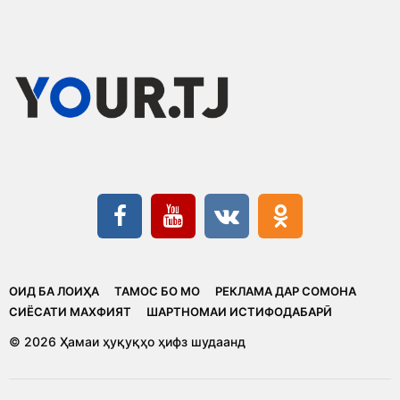
ОИД БА ЛОИҲА
ТАМОС БО МО
РЕКЛАМА ДАР СОМОНА
CИЁСАТИ МАХФИЯТ
ШАРТНОМАИ ИСТИФОДАБАРӢ
© 2026 Ҳамаи ҳуқуқҳо ҳифз шудаанд