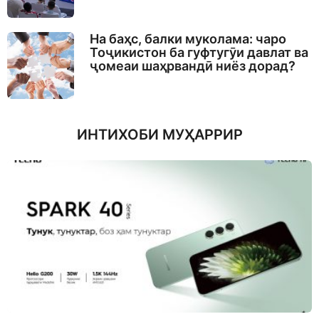
На баҳс, балки муколама: чаро
Тоҷикистон ба гуфтугӯи давлат ва
ҷомеаи шаҳрвандӣ ниёз дорад?
ИНТИХОБИ МУҲАРРИР