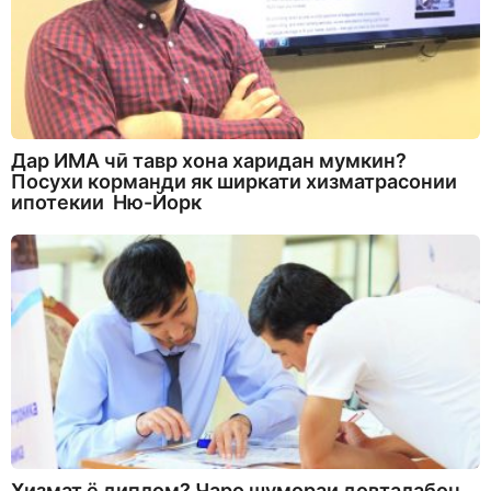
Дар ИМА чӣ тавр хона харидан мумкин?
Посухи корманди як ширкати хизматрасонии
ипотекии Ню-Йорк
Хизмат ё диплом? Чаро шумораи довталабон