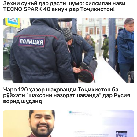
Зеҳни сунъӣ дар дасти шумо: силсилаи нави
TECNO SPARK 40 акнун дар Тоҷикистон!
Чаро 120 ҳазор шаҳрванди Тоҷикистон ба
рӯйхати “шахсони назоратшаванда” дар Русия
ворид шуданд