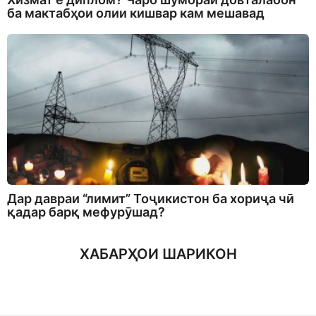
ба мактабҳои олии кишвар кам мешавад
Дар давраи “лимит” Тоҷикистон ба хориҷа чӣ
қадар барқ мефурӯшад?
ХАБАРҲОИ ШАРИКОН