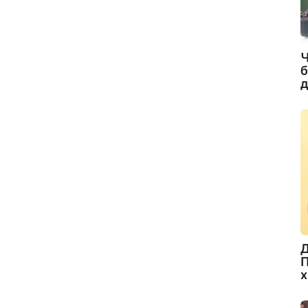
Ч
б
д
Д
П
х