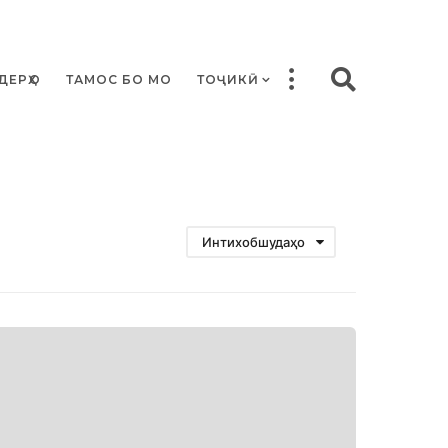
ДЕРҲО
ТАМОС БО МО
ТОҶИКӢ
Интихобшудаҳо