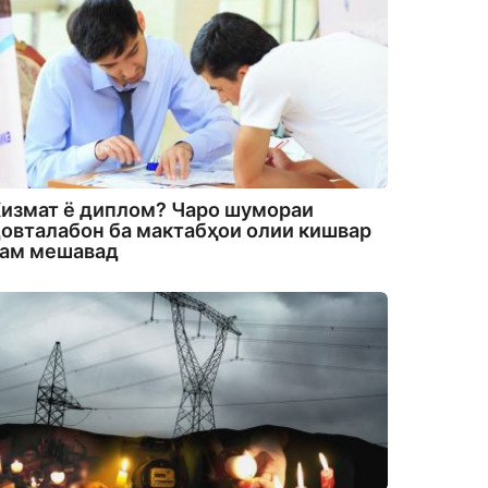
измат ё диплом? Чаро шумораи
овталабон ба мактабҳои олии кишвар
кам мешавад