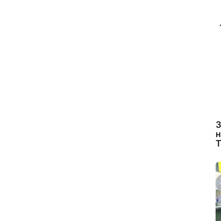
З
н
Т