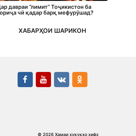
ар давраи “лимит” Тоҷикистон ба
ориҷа чӣ қадар барқ мефурӯшад?
ХАБАРҲОИ ШАРИКОН
© 2026 Ҳамаи ҳуқуқҳо ҳифз