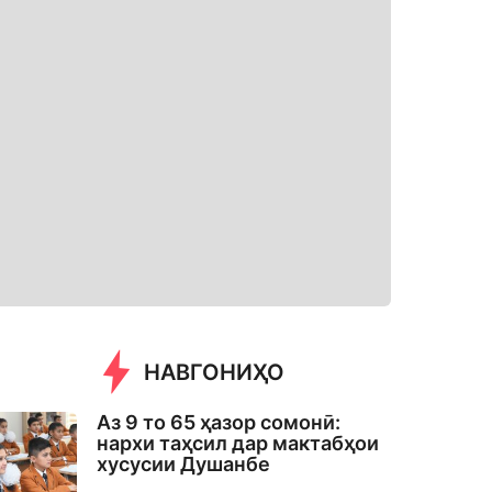
НАВГОНИҲО
Аз 9 то 65 ҳазор сомонӣ:
нархи таҳсил дар мактабҳои
хусусии Душанбе