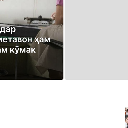
 дар
метавон ҳам
ам кӯмак