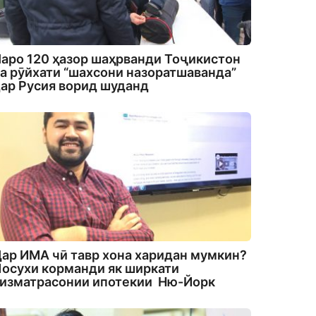
аро 120 ҳазор шаҳрванди Тоҷикистон
а рӯйхати “шахсони назоратшаванда”
ар Русия ворид шуданд
ар ИМА чӣ тавр хона харидан мумкин?
осухи корманди як ширкати
изматрасонии ипотекии Ню-Йорк