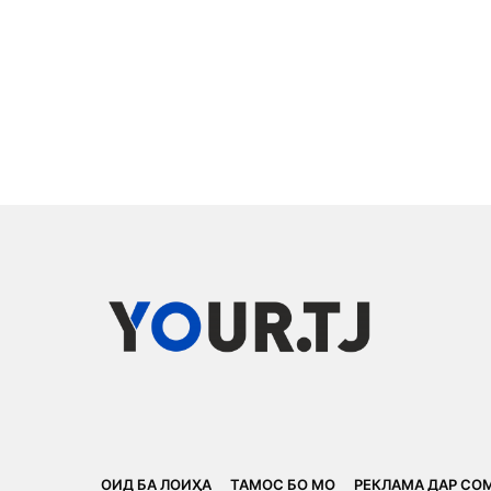
ОИД БА ЛОИҲА
ТАМОС БО МО
РЕКЛАМА ДАР СО