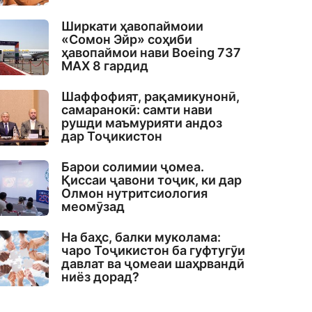
Ширкати ҳавопаймоии
«Сомон Эйр» соҳиби
ҳавопаймои нави Boeing 737
MAX 8 гардид
Шаффофият, рақамикунонӣ,
самаранокӣ: самти нави
рушди маъмурияти андоз
дар Тоҷикистон
Барои солимии ҷомеа.
Қиссаи ҷавони тоҷик, ки дар
Олмон нутритсиология
меомӯзад
На баҳс, балки муколама:
чаро Тоҷикистон ба гуфтугӯи
давлат ва ҷомеаи шаҳрвандӣ
ниёз дорад?