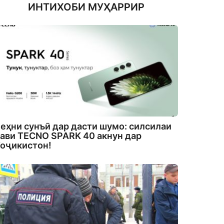
ИНТИХОБИ МУҲАРРИР
еҳни сунъӣ дар дасти шумо: силсилаи
ави TECNO SPARK 40 акнун дар
оҷикистон!