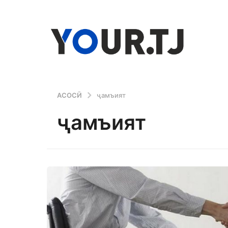
АСОСӢ
ҷамъият
ҷамъият