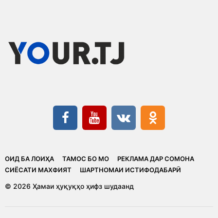
ОИД БА ЛОИҲА
ТАМОС БО МО
РЕКЛАМА ДАР СОМОНА
CИЁСАТИ МАХФИЯТ
ШАРТНОМАИ ИСТИФОДАБАРӢ
© 2026 Ҳамаи ҳуқуқҳо ҳифз шудаанд