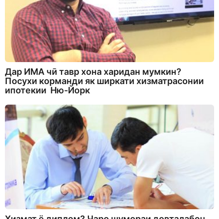
Дар ИМА чӣ тавр хона харидан мумкин?
Посухи корманди як ширкати хизматрасонии
ипотекии Ню-Йорк
Хизмат ё диплом? Чаро шумораи довталабон