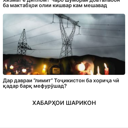
ба мактабҳои олии кишвар кам мешавад
Дар давраи “лимит” Тоҷикистон ба хориҷа чӣ
қадар барқ мефурӯшад?
ХАБАРҲОИ ШАРИКОН