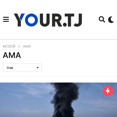
АСОСӢ
АМА
АМА
Нав