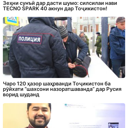
Зеҳни сунъӣ дар дасти шумо: силсилаи нави
TECNO SPARK 40 акнун дар Тоҷикистон!
Чаро 120 ҳазор шаҳрванди Тоҷикистон ба
рӯйхати “шахсони назоратшаванда” дар Русия
ворид шуданд