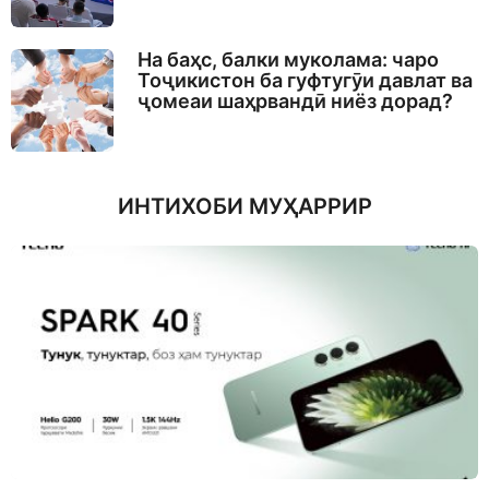
На баҳс, балки муколама: чаро
Тоҷикистон ба гуфтугӯи давлат ва
ҷомеаи шаҳрвандӣ ниёз дорад?
ИНТИХОБИ МУҲАРРИР