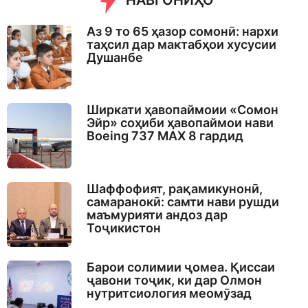
НАВГОНИҲО
g
o
Аз 9 то 65 ҳазор сомонӣ: нархи
таҳсил дар мактабҳои хусусии
Душанбе
Ширкати ҳавопаймоии «Сомон
Эйр» соҳиби ҳавопаймои нави
Boeing 737 MAX 8 гардид
Шаффофият, рақамикунонӣ,
самаранокӣ: самти нави рушди
маъмурияти андоз дар
Тоҷикистон
Барои солимии ҷомеа. Қиссаи
ҷавони тоҷик, ки дар Олмон
нутритсиология меомӯзад