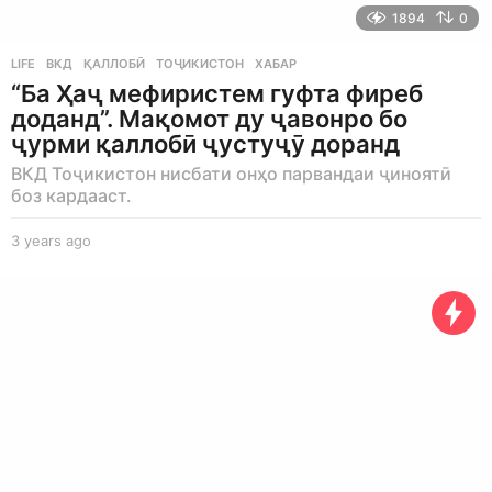
1894
0
LIFE
ВКД
,
ҚАЛЛОБӢ
,
ТОҶИКИСТОН
,
ХАБАР
“Ба Ҳаҷ мефиристем гуфта фиреб
доданд”. Мақомот ду ҷавонро бо
ҷурми қаллобӣ ҷустуҷӯ доранд
ВКД Тоҷикистон нисбати онҳо парвандаи ҷиноятӣ
боз кардааст.
3 years ago
3
y
e
a
r
s
a
g
o