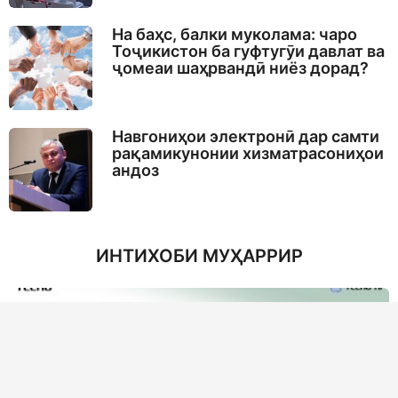
На баҳс, балки муколама: чаро
Тоҷикистон ба гуфтугӯи давлат ва
ҷомеаи шаҳрвандӣ ниёз дорад?
Навгониҳои электронӣ дар самти
рақамикунонии хизматрасониҳои
андоз
ИНТИХОБИ МУҲАРРИР