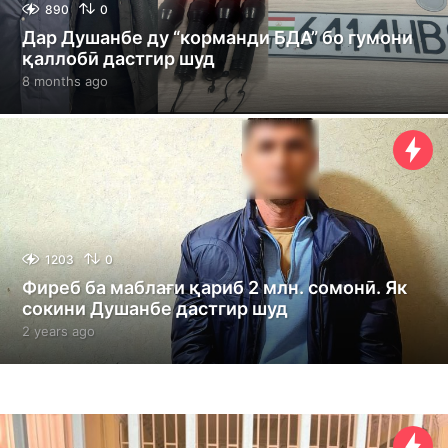
890
0
Дар Душанбе ду “корманди БДА” бо гумони
қаллобӣ дастгир шуд
8 months ago
8
m
o
n
t
h
s
a
g
o
1203
0
Фиреб ба маблағи қариб 2 млн. сомонӣ. Як
сокини Душанбе дастгир шуд
2 years ago
2
y
e
a
r
s
a