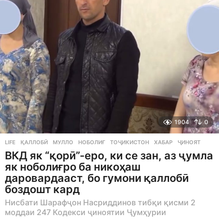
a
g
o
1904
0
LIFE
ҚАЛЛОБӢ
,
МУЛЛО
,
НОБОЛИҒ
,
ТОҶИКИСТОН
,
ХАБАР
,
ҶИНОЯТ
ВКД як “қорӣ”-еро, ки се зан, аз ҷумла
як ноболиғро ба никоҳаш
даровардааст, бо гумони қаллобӣ
боздошт кард
Нисбати Шарафҷон Насриддинов тибқи қисми 2
моддаи 247 Кодекси ҷиноятии Ҷумҳурии