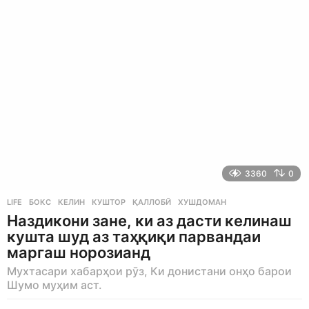
a
g
o
3360
0
LIFE
БОКС
,
КЕЛИН
,
КУШТОР
,
ҚАЛЛОБӢ
,
ХУШДОМАН
Наздикони зане, ки аз дасти келинаш
кушта шуд аз таҳқиқи парвандаи
маргаш норозианд
Мухтасари хабарҳои рӯз, Ки донистани онҳо барои
Шумо муҳим аст.