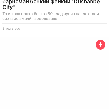
барномаи бонкии фейкии “Dushanbe
City”
То ин вақт онҳо беш аз 80 адад чунин пардохтҳои
сохтаро амалӣ гардондаанд.
3 years ago
3
y
e
a
r
s
a
g
o