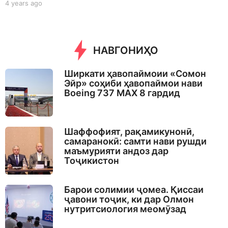
4 years ago
4
y
e
a
r
НАВГОНИҲО
s
a
g
Ширкати ҳавопаймоии «Сомон
o
Эйр» соҳиби ҳавопаймои нави
Boeing 737 MAX 8 гардид
Шаффофият, рақамикунонӣ,
самаранокӣ: самти нави рушди
маъмурияти андоз дар
Тоҷикистон
Барои солимии ҷомеа. Қиссаи
ҷавони тоҷик, ки дар Олмон
нутритсиология меомӯзад