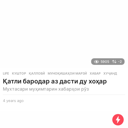
g
o
5905
-2
LIFE
КУШТОР
,
ҚАЛЛОБӢ
,
МУНОҚИШАҲОИ МАРЗӢ
,
ХАБАР
,
ХУҶАНД
Қатли бародар аз дасти ду хоҳар
Мухтасари муҳимтарин хабарҳои рӯз
4 years ago
4
y
e
a
r
s