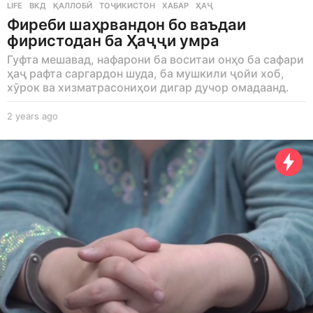
LIFE
ВКД
,
ҚАЛЛОБӢ
,
ТОҶИКИСТОН
,
ХАБАР
,
ҲАҶ
Фиреби шаҳрвандон бо ваъдаи
фиристодан ба Ҳаҷҷи умра
Гуфта мешавад, нафарони ба воситаи онҳо ба сафари
ҳаҷ рафта саргардон шуда, ба мушкили ҷойи хоб,
хӯрок ва хизматрасониҳои дигар дучор омадаанд.
2 years ago
2
y
e
a
r
s
a
g
o