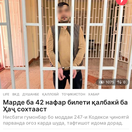
g
o
1075
0
LIFE
ВКД
,
ДУШАНБЕ
,
ҚАЛЛОБӢ
,
ТОҶИКИСТОН
,
ХАБАР
Марде ба 42 нафар билети қалбакӣ ба
Ҳаҷ сохтааст
Нисбати гумонбар бо моддаи 247-и Кодекси ҷиноятӣ
парванда оғоз карда шуда, тафтишот идома дорад.