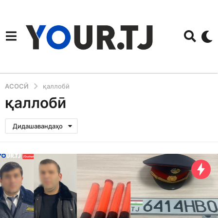
АСОСӢ
қаллобӣ
қаллобӣ
Дидашавандаҳо