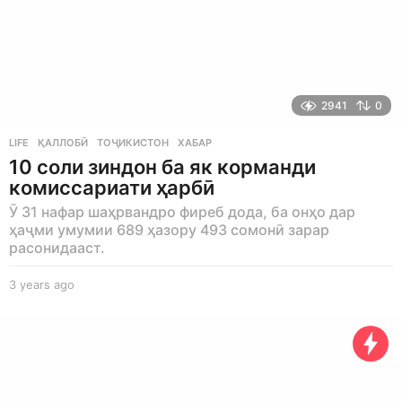
2941
0
LIFE
ҚАЛЛОБӢ
,
ТОҶИКИСТОН
,
ХАБАР
10 соли зиндон ба як корманди
комиссариати ҳарбӣ
Ӯ 31 нафар шаҳрвандро фиреб дода, ба онҳо дар
ҳаҷми умумии 689 ҳазору 493 сомонӣ зарар
расонидааст.
3 years ago
3
y
e
a
r
s
a