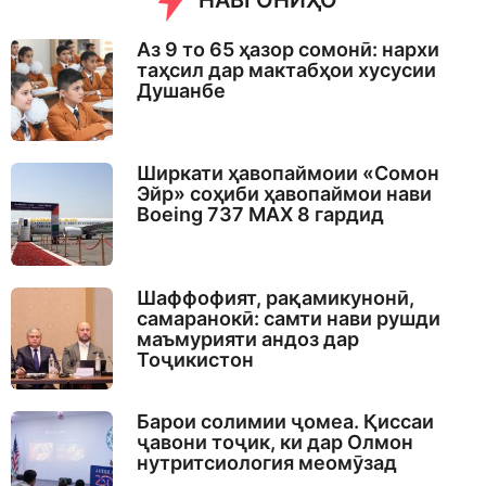
НАВГОНИҲО
Аз 9 то 65 ҳазор сомонӣ: нархи
таҳсил дар мактабҳои хусусии
Душанбе
Ширкати ҳавопаймоии «Сомон
Эйр» соҳиби ҳавопаймои нави
Boeing 737 MAX 8 гардид
Шаффофият, рақамикунонӣ,
самаранокӣ: самти нави рушди
маъмурияти андоз дар
Тоҷикистон
Барои солимии ҷомеа. Қиссаи
ҷавони тоҷик, ки дар Олмон
нутритсиология меомӯзад