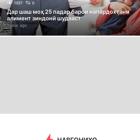
1557
0
Дар шаш моҳ 25 падар барои напардохтани
алимент зиндонӣ шудааст
1 year ago
1
y
e
a
r
a
g
o