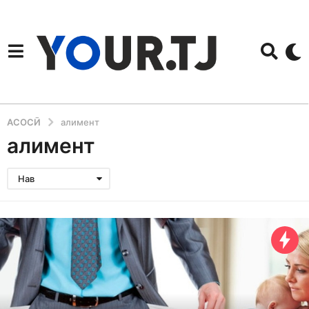
АСОСӢ
алимент
алимент
Нав