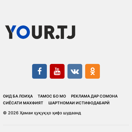
ОИД БА ЛОИҲА
ТАМОС БО МО
РЕКЛАМА ДАР СОМОНА
CИЁСАТИ МАХФИЯТ
ШАРТНОМАИ ИСТИФОДАБАРӢ
© 2026 Ҳамаи ҳуқуқҳо ҳифз шудаанд