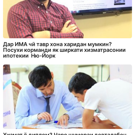
Дар ИМА чӣ тавр хона харидан мумкин?
Посухи корманди як ширкати хизматрасонии
ипотекии Ню-Йорк
Хизмат ё диплом? Чаро шумораи довталабон