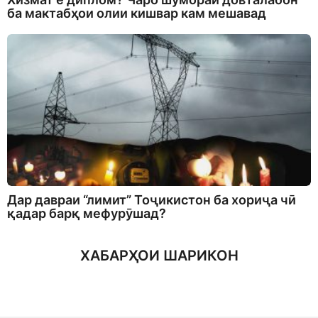
ба мактабҳои олии кишвар кам мешавад
Дар давраи “лимит” Тоҷикистон ба хориҷа чӣ
қадар барқ мефурӯшад?
ХАБАРҲОИ ШАРИКОН