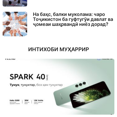
На баҳс, балки муколама: чаро
Тоҷикистон ба гуфтугӯи давлат ва
ҷомеаи шаҳрвандӣ ниёз дорад?
ИНТИХОБИ МУҲАРРИР