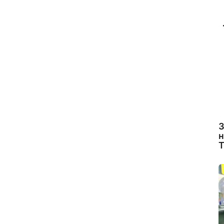
З
н
Т