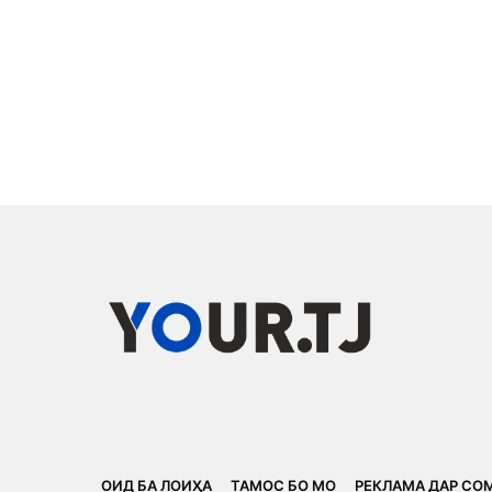
ОИД БА ЛОИҲА
ТАМОС БО МО
РЕКЛАМА ДАР СО