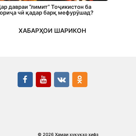
ар давраи “лимит” Тоҷикистон ба
ориҷа чӣ қадар барқ мефурӯшад?
ХАБАРҲОИ ШАРИКОН
© 2026 Ҳамаи ҳуқуқҳо ҳифз