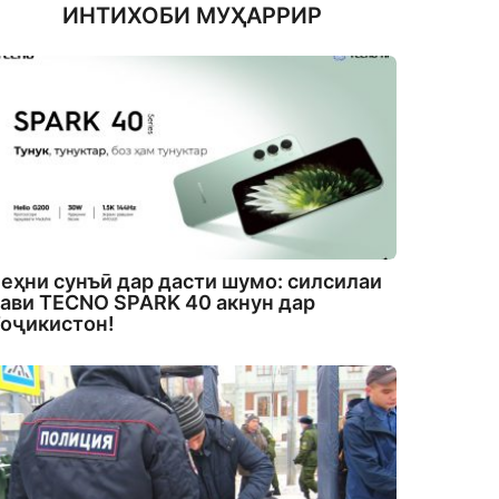
ИНТИХОБИ МУҲАРРИР
еҳни сунъӣ дар дасти шумо: силсилаи
ави TECNO SPARK 40 акнун дар
оҷикистон!