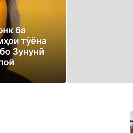
онк ба
мҳои тӯёна
або Зунунӣ
поӣ