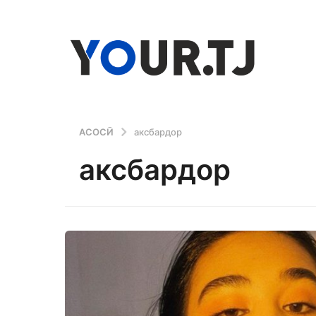
АСОСӢ
аксбардор
аксбардор