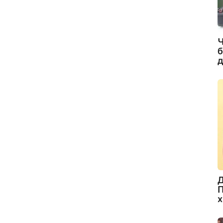
Ч
б
д
Д
П
х