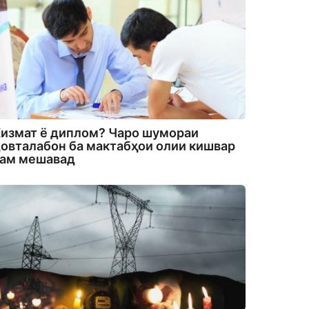
измат ё диплом? Чаро шумораи
овталабон ба мактабҳои олии кишвар
кам мешавад