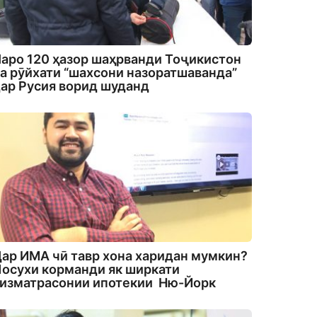
аро 120 ҳазор шаҳрванди Тоҷикистон
а рӯйхати “шахсони назоратшаванда”
ар Русия ворид шуданд
ар ИМА чӣ тавр хона харидан мумкин?
осухи корманди як ширкати
изматрасонии ипотекии Ню-Йорк