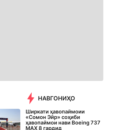
НАВГОНИҲО
Ширкати ҳавопаймоии
«Сомон Эйр» соҳиби
ҳавопаймои нави Boeing 737
MAX 8 гардид