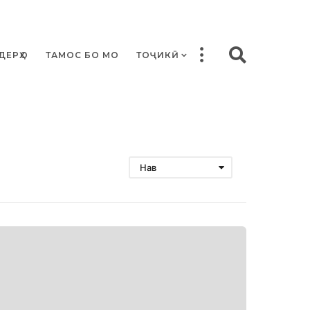
ДЕРҲО
ТАМОС БО МО
ТОҶИКӢ
Нав