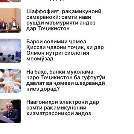
Шаффофият, рақамикунонӣ,
самаранокӣ: самти нави
рушди маъмурияти андоз
дар Тоҷикистон
Барои солимии ҷомеа.
Қиссаи ҷавони тоҷик, ки дар
Олмон нутритсиология
меомӯзад
На баҳс, балки муколама:
чаро Тоҷикистон ба гуфтугӯи
давлат ва ҷомеаи шаҳрвандӣ
ниёз дорад?
Навгониҳои электронӣ дар
самти рақамикунонии
хизматрасониҳои андоз