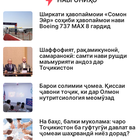
НАВГОНИҲО
Ширкати ҳавопаймоии «Сомон
Эйр» соҳиби ҳавопаймои нави
Boeing 737 MAX 8 гардид
Шаффофият, рақамикунонӣ,
самаранокӣ: самти нави рушди
маъмурияти андоз дар
Тоҷикистон
Барои солимии ҷомеа. Қиссаи
ҷавони тоҷик, ки дар Олмон
нутритсиология меомӯзад
На баҳс, балки муколама: чаро
Тоҷикистон ба гуфтугӯи давлат ва
ҷомеаи шаҳрвандӣ ниёз дорад?