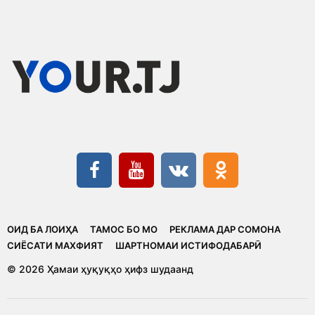
ОИД БА ЛОИҲА
ТАМОС БО МО
РЕКЛАМА ДАР СОМОНА
CИЁСАТИ МАХФИЯТ
ШАРТНОМАИ ИСТИФОДАБАРӢ
© 2026 Ҳамаи ҳуқуқҳо ҳифз шудаанд