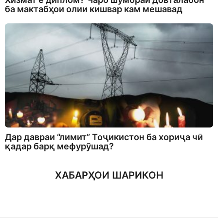
ба мактабҳои олии кишвар кам мешавад
Дар давраи “лимит” Тоҷикистон ба хориҷа чӣ
қадар барқ мефурӯшад?
ХАБАРҲОИ ШАРИКОН