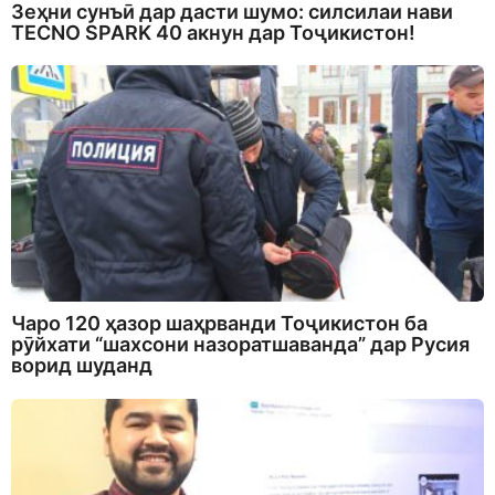
Зеҳни сунъӣ дар дасти шумо: силсилаи нави
TECNO SPARK 40 акнун дар Тоҷикистон!
Чаро 120 ҳазор шаҳрванди Тоҷикистон ба
рӯйхати “шахсони назоратшаванда” дар Русия
ворид шуданд