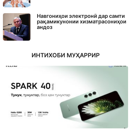
Навгониҳои электронӣ дар самти
рақамикунонии хизматрасониҳои
андоз
ИНТИХОБИ МУҲАРРИР