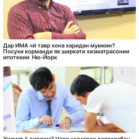
Дар ИМА чӣ тавр хона харидан мумкин?
Посухи корманди як ширкати хизматрасонии
ипотекии Ню-Йорк
Хизмат ё диплом? Чаро шумораи довталабон