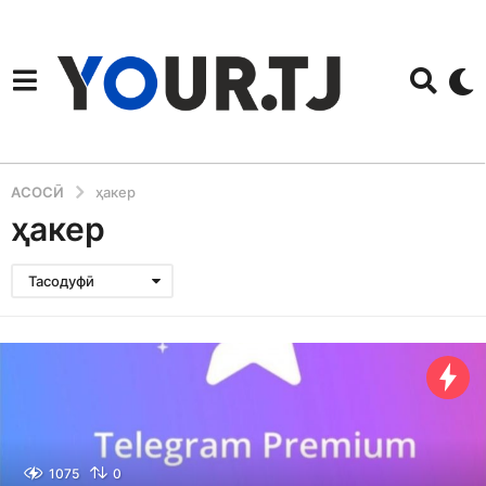
АСОСӢ
ҳакер
ҳакер
Тасодуфӣ
1075
0