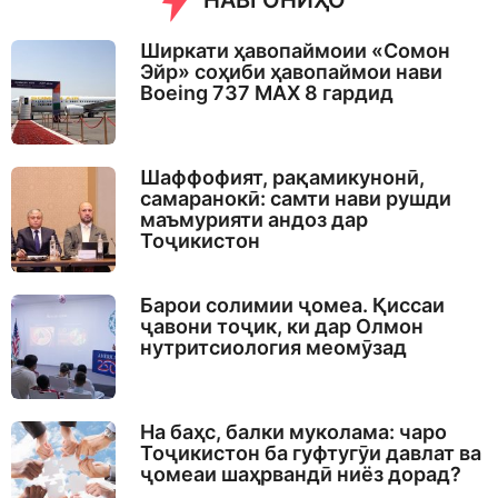
НАВГОНИҲО
Ширкати ҳавопаймоии «Сомон
Эйр» соҳиби ҳавопаймои нави
Boeing 737 MAX 8 гардид
Шаффофият, рақамикунонӣ,
самаранокӣ: самти нави рушди
маъмурияти андоз дар
Тоҷикистон
Барои солимии ҷомеа. Қиссаи
ҷавони тоҷик, ки дар Олмон
нутритсиология меомӯзад
На баҳс, балки муколама: чаро
Тоҷикистон ба гуфтугӯи давлат ва
ҷомеаи шаҳрвандӣ ниёз дорад?