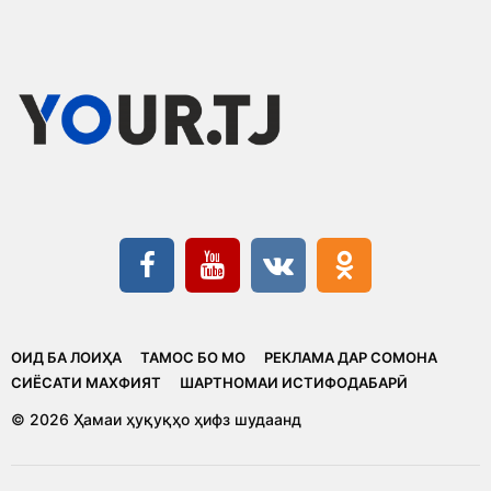
ОИД БА ЛОИҲА
ТАМОС БО МО
РЕКЛАМА ДАР СОМОНА
CИЁСАТИ МАХФИЯТ
ШАРТНОМАИ ИСТИФОДАБАРӢ
© 2026 Ҳамаи ҳуқуқҳо ҳифз шудаанд