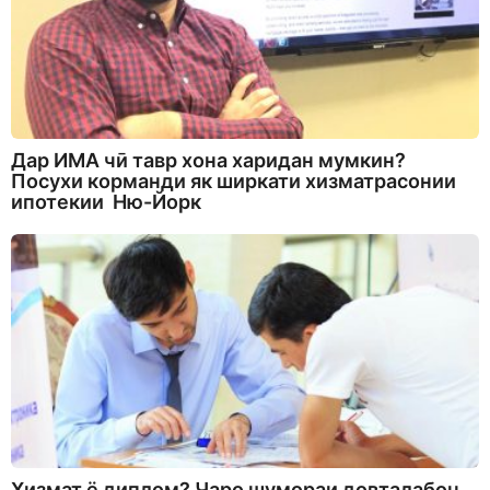
Дар ИМА чӣ тавр хона харидан мумкин?
Посухи корманди як ширкати хизматрасонии
ипотекии Ню-Йорк
Хизмат ё диплом? Чаро шумораи довталабон