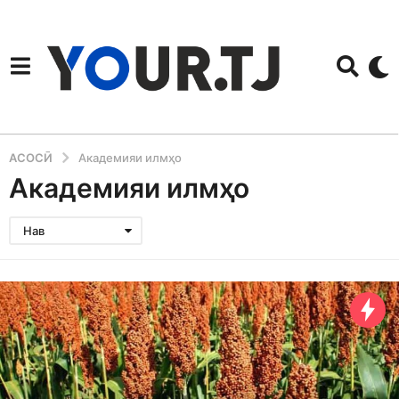
АСОСӢ
Академияи илмҳо
Академияи илмҳо
Нав