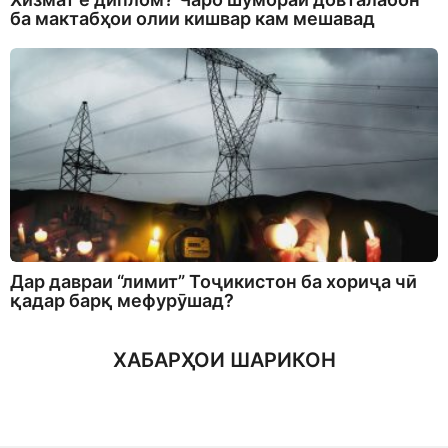
ба мактабҳои олии кишвар кам мешавад
Дар давраи “лимит” Тоҷикистон ба хориҷа чӣ
қадар барқ мефурӯшад?
ХАБАРҲОИ ШАРИКОН