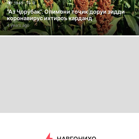
1945
0
“Аз Ҷорӯбак”. Олимони тоҷик доруи зидди
коронавирус ихтироъ карданд
4 years ago
4
y
e
a
r
s
a
g
o