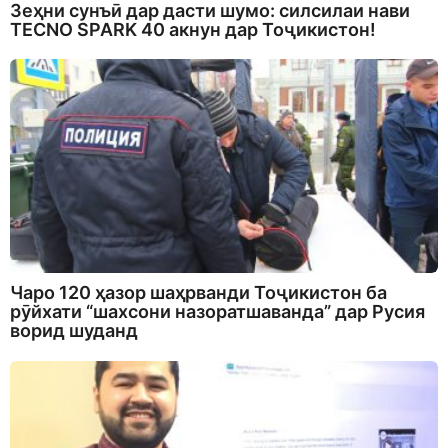
Зеҳни сунъӣ дар дасти шумо: силсилаи нави
TECNO SPARK 40 акнун дар Тоҷикистон!
Чаро 120 ҳазор шаҳрванди Тоҷикистон ба
рӯйхати “шахсони назоратшаванда” дар Русия
ворид шуданд