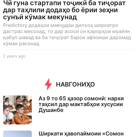
Чӣ гуна стартапи тоҷикӣ ба тиҷорат
дар таҳлили додаҳо бо ёрии зеҳни
сунъӣ кӯмак мекунад
Predictory додаҳои мавҷудаи дилхоҳ ширкатро
дастрас месозад, то дар асоси он қарорҳои муайян
қабул шавад ва ба тиҷорат барои афзоиши даромад
кӯмак расонад.
2 years ago
2
y
e
a
r
НАВГОНИҲО
s
a
g
Аз 9 то 65 ҳазор сомонӣ: нархи
o
таҳсил дар мактабҳои хусусии
Душанбе
Ширкати ҳавопаймоии «Сомон