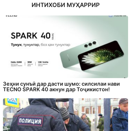
ИНТИХОБИ МУҲАРРИР
Зеҳни сунъӣ дар дасти шумо: силсилаи нави
TECNO SPARK 40 акнун дар Тоҷикистон!