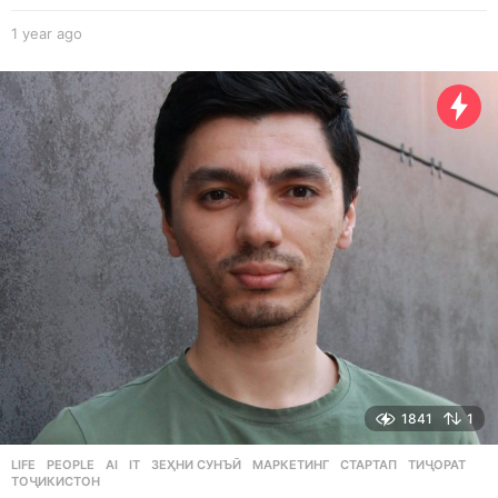
1 year ago
1
y
e
a
r
a
g
o
1841
1
LIFE
,
PEOPLE
AI
,
IT
,
ЗЕҲНИ СУНЪӢ
,
МАРКЕТИНГ
,
СТАРТАП
,
ТИҶОРАТ
,
ТОҶИКИСТОН