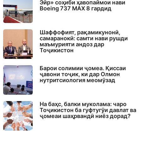
Эйр» соҳиби ҳавопаймои нави
Boeing 737 MAX 8 гардид
Шаффофият, рақамикунонӣ,
самаранокӣ: самти нави рушди
маъмурияти андоз дар
Тоҷикистон
Барои солимии ҷомеа. Қиссаи
ҷавони тоҷик, ки дар Олмон
нутритсиология меомӯзад
На баҳс, балки муколама: чаро
Тоҷикистон ба гуфтугӯи давлат ва
ҷомеаи шаҳрвандӣ ниёз дорад?