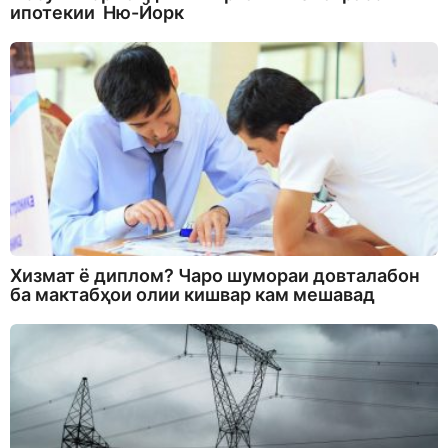
ипотекии Ню-Йорк
Хизмат ё диплом? Чаро шумораи довталабон
ба мактабҳои олии кишвар кам мешавад