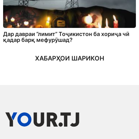
Дар давраи “лимит” Тоҷикистон ба хориҷа чӣ
қадар барқ мефурӯшад?
ХАБАРҲОИ ШАРИКОН