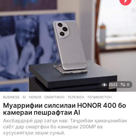
s
a
g
o
2532
0
BUSINESS
AI
,
HONOR
,
СМАРТФОН
,
ТЕЛЕФОН
,
ТОҶИКИСТОН
Муаррифии силсилаи HONOR 400 бо
камераи пешрафтаи AI
Аксбардорӣ дар сатҳи нав: Таҷрибаи ҳамаҷонибаи
сабт дар смартфон бо камераи 200MP ва
хусусиятҳои зеҳни сунъӣ.