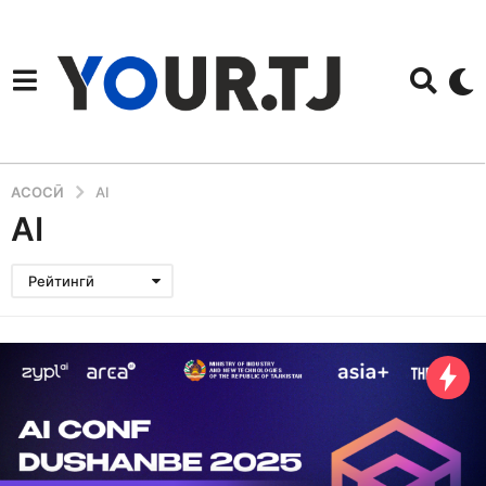
АСОСӢ
AI
AI
Рейтингӣ