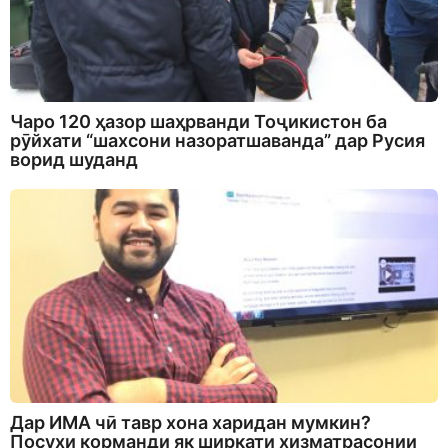
Чаро 120 ҳазор шаҳрванди Тоҷикистон ба
рӯйхати “шахсони назоратшаванда” дар Русия
ворид шуданд
Дар ИМА чӣ тавр хона харидан мумкин?
Посухи корманди як ширкати хизматрасонии