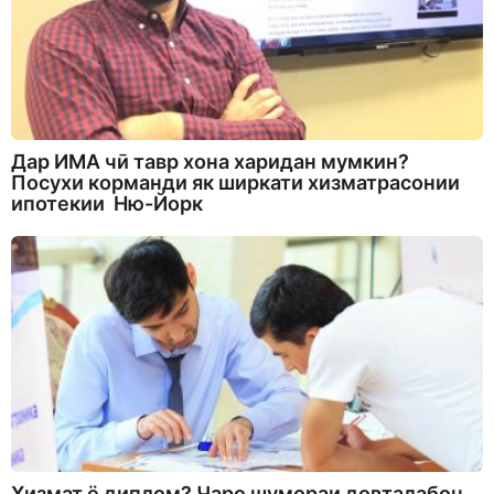
Дар ИМА чӣ тавр хона харидан мумкин?
Посухи корманди як ширкати хизматрасонии
ипотекии Ню-Йорк
Хизмат ё диплом? Чаро шумораи довталабон