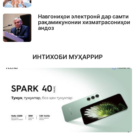
Навгониҳои электронӣ дар самти
рақамикунонии хизматрасониҳои
андоз
ИНТИХОБИ МУҲАРРИР