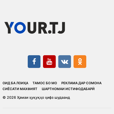
ОИД БА ЛОИҲА
ТАМОС БО МО
РЕКЛАМА ДАР СОМОНА
CИЁСАТИ МАХФИЯТ
ШАРТНОМАИ ИСТИФОДАБАРӢ
© 2026 Ҳамаи ҳуқуқҳо ҳифз шудаанд