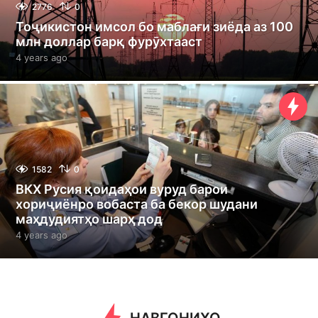
2776
0
Тоҷикистон имсол бо маблағи зиёда аз 100
млн доллар барқ фурӯхтааст
4 years ago
4
y
e
a
r
s
a
g
o
1582
0
ВКХ Русия қоидаҳои вуруд барои
хориҷиёнро вобаста ба бекор шудани
маҳдудиятҳо шарҳ дод
4 years ago
4
y
e
a
r
s
a