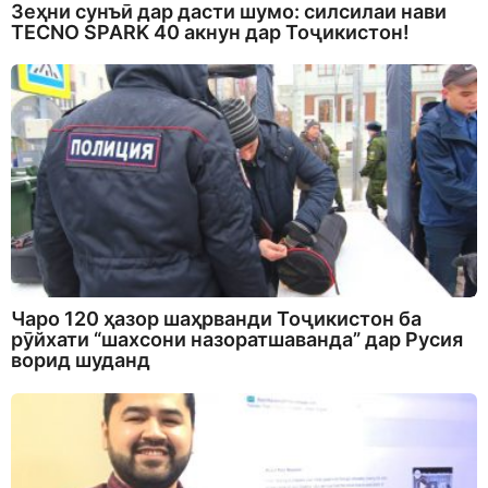
Зеҳни сунъӣ дар дасти шумо: силсилаи нави
TECNO SPARK 40 акнун дар Тоҷикистон!
Чаро 120 ҳазор шаҳрванди Тоҷикистон ба
рӯйхати “шахсони назоратшаванда” дар Русия
ворид шуданд