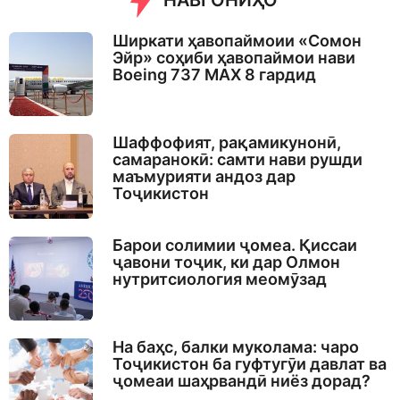
НАВГОНИҲО
g
o
Ширкати ҳавопаймоии «Сомон
Эйр» соҳиби ҳавопаймои нави
Boeing 737 MAX 8 гардид
Шаффофият, рақамикунонӣ,
самаранокӣ: самти нави рушди
маъмурияти андоз дар
Тоҷикистон
Барои солимии ҷомеа. Қиссаи
ҷавони тоҷик, ки дар Олмон
нутритсиология меомӯзад
На баҳс, балки муколама: чаро
Тоҷикистон ба гуфтугӯи давлат ва
ҷомеаи шаҳрвандӣ ниёз дорад?