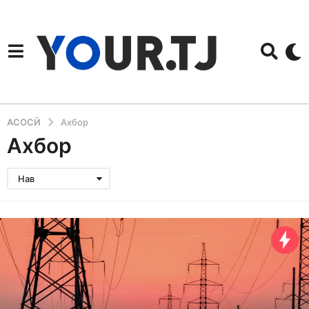
АСОСӢ
Ахбор
Ахбор
Нав