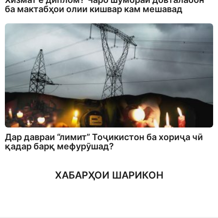
ба мактабҳои олии кишвар кам мешавад
Дар давраи “лимит” Тоҷикистон ба хориҷа чӣ
қадар барқ мефурӯшад?
ХАБАРҲОИ ШАРИКОН