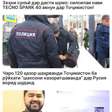
Зеҳни сунъӣ дар дасти шумо: силсилаи нави
TECNO SPARK 40 акнун дар Тоҷикистон!
Чаро 120 ҳазор шаҳрванди Тоҷикистон ба
рӯйхати “шахсони назоратшаванда” дар Русия
ворид шуданд