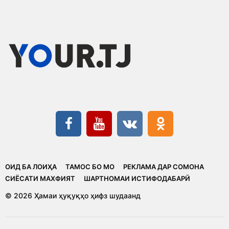
ОИД БА ЛОИҲА
ТАМОС БО МО
РЕКЛАМА ДАР СОМОНА
CИЁСАТИ МАХФИЯТ
ШАРТНОМАИ ИСТИФОДАБАРӢ
© 2026 Ҳамаи ҳуқуқҳо ҳифз шудаанд