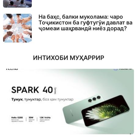
На баҳс, балки муколама: чаро
Тоҷикистон ба гуфтугӯи давлат ва
ҷомеаи шаҳрвандӣ ниёз дорад?
ИНТИХОБИ МУҲАРРИР