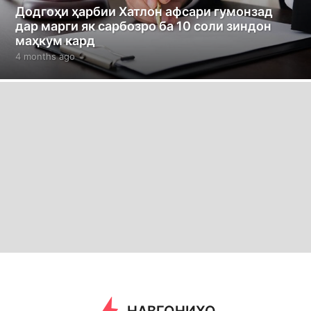
Додгоҳи ҳарбии Хатлон афсари гумонзад
дар марги як сарбозро ба 10 соли зиндон
маҳкум кард
4 months ago
4
m
o
n
t
h
s
a
g
o