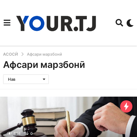
АСОСӢ
Афсари марзбонӣ
Афсари марзбонӣ
Нав
858
0