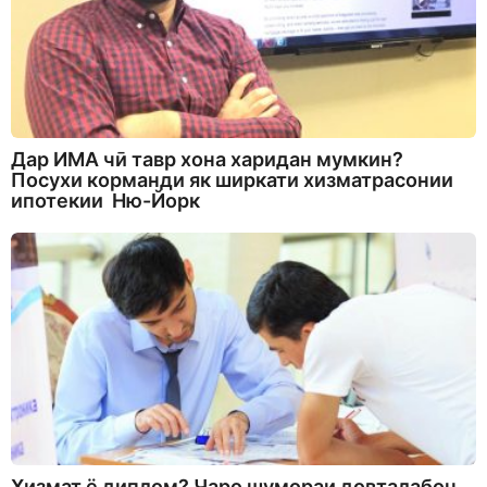
Дар ИМА чӣ тавр хона харидан мумкин?
Посухи корманди як ширкати хизматрасонии
ипотекии Ню-Йорк
Хизмат ё диплом? Чаро шумораи довталабон