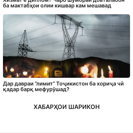
ба мактабҳои олии кишвар кам мешавад
Дар давраи “лимит” Тоҷикистон ба хориҷа чӣ
қадар барқ мефурӯшад?
ХАБАРҲОИ ШАРИКОН