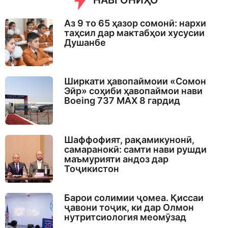
НАВГОНИҲО
Аз 9 то 65 ҳазор сомонӣ: нархи
таҳсил дар мактабҳои хусусии
Душанбе
Ширкати ҳавопаймоии «Сомон
Эйр» соҳиби ҳавопаймои нави
Boeing 737 MAX 8 гардид
Шаффофият, рақамикунонӣ,
самаранокӣ: самти нави рушди
маъмурияти андоз дар
Тоҷикистон
Барои солимии ҷомеа. Қиссаи
ҷавони тоҷик, ки дар Олмон
нутритсиология меомӯзад