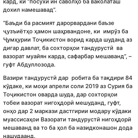
кард, ки “посухи ин саволҳо ба ваколаташ
дохил намешавад”.
“Баъди ба расмият дарорвардани баъзе
ҷузъиётҳо ҳамон шаҳрвандоне, ки имрӯз ба
Ҷумҳурии Тоҷикистон ворид карда шуданд аз
дигар давлат, ба сохторҳои тандурустӣ ва
вазорат муайян карда, сафарбар мешаванд”, –
гуфт Абдуллозода.
Вазири тандурустӣ дар робита ба тақдири 84
кӯдаке, ки моҳи апрели соли 2019 аз Сурия ба
Тоҷикистон оварда шуда, дар сохторҳои
тобеи вазорат нигоҳдорӣ мешуданд, гуфт,
онҳо дар 2 маркази дастгирии модару кӯдаки
муассисаҳои Вазорати тандурустӣ нигоҳдорӣ
мешаванд ва то ба ҳол ба назидконашон дода
нашудаанд.