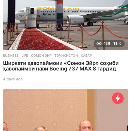
436
0
BUSINESS
,
LIFE
СОМОН ЭЙР
,
ТОҶИКИСТОН
,
ХАБАР
Ширкати ҳавопаймоии «Сомон Эйр» соҳиби
ҳавопаймои нави Boeing 737 MAX 8 гардид
4 days ago
4
d
a
y
s
a
g
o