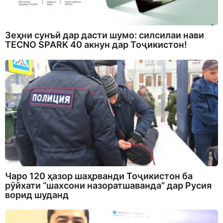
Зеҳни сунъӣ дар дасти шумо: силсилаи нави
TECNO SPARK 40 акнун дар Тоҷикистон!
Чаро 120 ҳазор шаҳрванди Тоҷикистон ба
рӯйхати “шахсони назоратшаванда” дар Русия
ворид шуданд