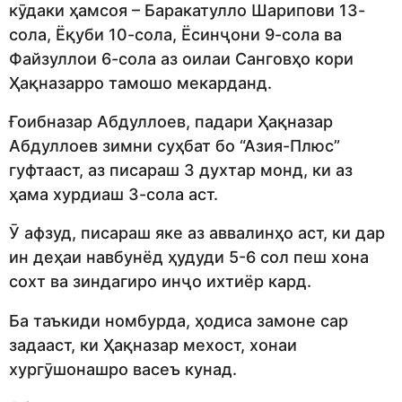
кӯдаки ҳамсоя – Баракатулло Шарипови 13-
сола, Ёқуби 10-сола, Ёсинҷони 9-сола ва
Файзуллои 6-сола аз оилаи Санговҳо кори
Ҳақназарро тамошо мекарданд.
Ғоибназар Абдуллоев, падари Ҳақназар
Абдуллоев зимни суҳбат бо “Азия-Плюс”
гуфтааст, аз писараш 3 духтар монд, ки аз
ҳама хурдиаш 3-сола аст.
Ӯ афзуд, писараш яке аз аввалинҳо аст, ки дар
ин деҳаи навбунёд ҳудуди 5-6 сол пеш хона
сохт ва зиндагиро инҷо ихтиёр кард.
Ба таъкиди номбурда, ҳодиса замоне сар
задааст, ки Ҳақназар мехост, хонаи
хургӯшонашро васеъ кунад.