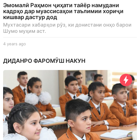
Эмомалӣ Раҳмон ҷиҳати тайёр намудани
кадрҳо дар муассисаҳои таълимии хориҷи
кишвар дастур дод
Мухтасари хабарҳои рӯз, ки донистани онҳо барои
Шумо муҳим аст.
4 years ago
4
y
e
ДИДАНРО ФАРОМӮШ НАКУН
a
r
s
a
g
o