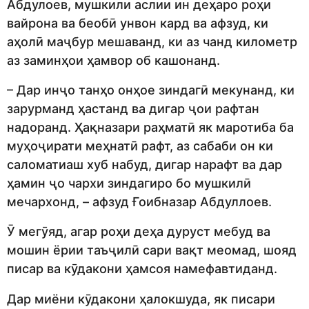
Абдулоев, мушкили аслии ин деҳаро роҳи
вайрона ва беобӣ унвон кард ва афзуд, ки
аҳолӣ маҷбур мешаванд, ки аз чанд километр
аз заминҳои ҳамвор об кашонанд.
– Дар инҷо танҳо онҳое зиндагӣ мекунанд, ки
зарурманд ҳастанд ва дигар ҷои рафтан
надоранд. Ҳақназари раҳматӣ як маротиба ба
муҳоҷирати меҳнатӣ рафт, аз сабаби он ки
саломатиаш хуб набуд, дигар нарафт ва дар
ҳамин ҷо чархи зиндагиро бо мушкилӣ
мечархонд, – афзуд Ғоибназар Абдуллоев.
Ӯ мегӯяд, агар роҳи деҳа дуруст мебуд ва
мошин ёрии таъҷилӣ сари вақт меомад, шояд
писар ва кӯдакони ҳамсоя намефавтиданд.
Дар миёни кӯдакони ҳалокшуда, як писари