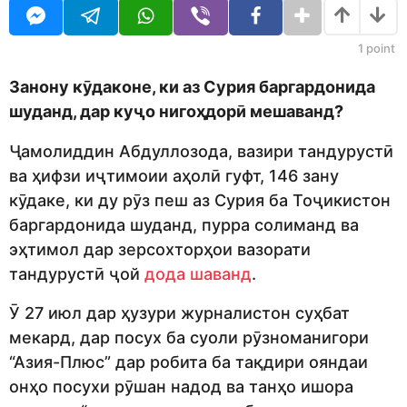
j
r
e
s
d
a
1
point
i
g
t
o
Занону кӯдаконе, ки аз Сурия баргардонида
o
шуданд, дар куҷо нигоҳдорӣ мешаванд?
r
Ҷамолиддин Абдуллозода, вазири тандурустӣ
ва ҳифзи иҷтимоии аҳолӣ гуфт, 146 зану
кӯдаке, ки ду рӯз пеш аз Сурия ба Тоҷикистон
баргардонида шуданд, пурра солиманд ва
эҳтимол дар зерсохторҳои вазорати
тандурустӣ ҷой
дода шаванд
.
Ӯ 27 июл дар ҳузури журналистон суҳбат
мекард, дар посух ба суоли рӯзноманигори
“Азия-Плюс” дар робита ба тақдири ояндаи
онҳо посухи рӯшан надод ва танҳо ишора