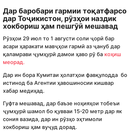
Дар баробари гармии тоқатфарсо
дар Тоҷикистон, рӯзҳои наздик
хокбориш ҳам пешгӯӣ мешавад
Рӯзҳои 29 июл то 1 августи соли ҷорӣ бар
асари ҳаракати мавҷҳои гармӣ аз ҷануб дар
қаламрави ҷумҳурӣ дамои ҳаво рӯ ба
коҳиш
меорад.
Дар ин бора Кумитаи ҳолатҳои фавқулодда бо
истинод ба Агентии ҳавошиносии кишвар
хабар медиҳад.
Гуфта мешавад, дар баъзе ноҳияҳои тобеъи
ҷумҳурӣ шамол бо қувваи 15-20 метр дар як
сония вазида, дар ин рӯзҳо эҳтимоли
хокбориш ҳам вуҷуд дорад.