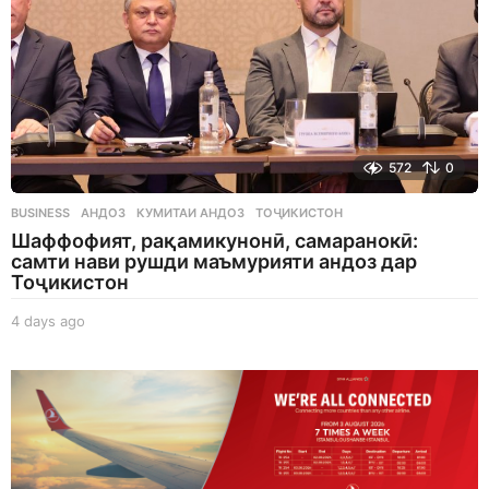
572
0
BUSINESS
АНДОЗ
,
КУМИТАИ АНДОЗ
,
ТОҶИКИСТОН
Шаффофият, рақамикунонӣ, самаранокӣ:
самти нави рушди маъмурияти андоз дар
Тоҷикистон
4 days ago
4
d
a
y
s
a
g
o