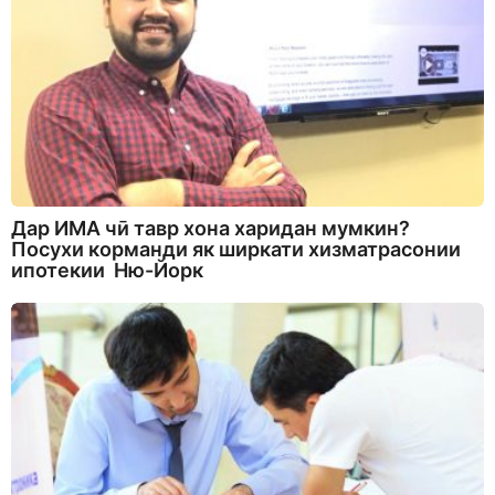
Дар ИМА чӣ тавр хона харидан мумкин?
Посухи корманди як ширкати хизматрасонии
ипотекии Ню-Йорк