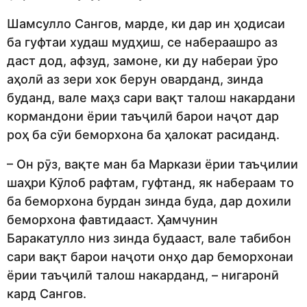
Шамсулло Сангов, марде, ки дар ин ҳодисаи
ба гуфтаи худаш мудҳиш, се набераашро аз
даст дод, афзуд, замоне, ки ду набераи ӯро
аҳолӣ аз зери хок берун оварданд, зинда
буданд, вале маҳз сари вақт талош накардани
кормандони ёрии таъҷилӣ барои наҷот дар
роҳ ба сӯи беморхона ба ҳалокат расиданд.
– Он рӯз, вақте ман ба Маркази ёрии таъҷилии
шаҳри Кӯлоб рафтам, гуфтанд, як набераам то
ба беморхона бурдан зинда буда, дар дохили
беморхона фавтидааст. Ҳамчунин
Баракатулло низ зинда будааст, вале табибон
сари вақт барои наҷоти онҳо дар беморхонаи
ёрии таъҷилӣ талош накарданд, – нигаронӣ
кард Сангов.