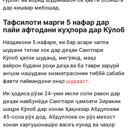
дар кишвар мебошад.
Тафсилоти марги 5 нафар дар
пайи афтодани куҳпора дар Кӯлоб
Наздикони 5 нафаре, ки бар асари чаппа
шудани тепаи хок дар деҳаи Сангпари
Кӯлоб ҳалок шуданд, мегӯянд, маҳз
вайрон будани роҳи деҳа ва ба таври зарурӣ
анҷом нашудани хизматрасонии тиббӣ сабаби
фавти пайвандони онҳо
шудааст
.
Ин ҳодиса рӯзи 24-уми июли соли равон дар
деҳаи навбунёди Сангпари ҷамоати Зиракии
шаҳри Кӯлоб дар хонаи Ҳақназар Абдулоеви
45-сола рӯх дод. Абдуллоев он рӯз мехост
хонаи харгушонашро васеъ кунад ва чаҳор