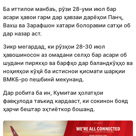
Ба иттилои манбаъ, рӯзи 28-уми июл бар
асари ҳавои гарм дар ҳавзаи дарёҳои Панҷ,
Вахш ва Зарафшон хатари болоравии сатҳи об
дар назар аст.
Зикр мегардад, ки рӯзҳои 28-30 июл
ҳавошиносон аз омадани селҳо бар асари об
шудани пиряхҳо ва барфҳо дар баландкӯҳҳо ва
ноҳияҳои кӯҳӣ ба истиснои қисмати шарқии
ВМКБ-ро пешбинӣ мекунанд.
Дар робита ба ин, Кумитаи ҳолатҳои
фавқулода таъкид кардааст, ки сокинон бояд
ҳарчи бештар эҳтиёткор бошанд.