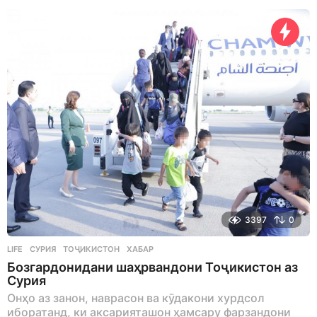
e
a
r
s
a
g
o
3397
0
LIFE
СУРИЯ
,
ТОҶИКИСТОН
,
ХАБАР
Бозгардонидани шаҳрвандони Тоҷикистон аз
Сурия
Онҳо аз занон, наврасон ва кӯдакони хурдсол
иборатанд, ки аксарияташон ҳамсару фарзандони