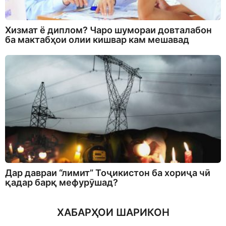
Хизмат ё диплом? Чаро шумораи довталабон
ба мактабҳои олии кишвар кам мешавад
Дар давраи “лимит” Тоҷикистон ба хориҷа чӣ
қадар барқ мефурӯшад?
ХАБАРҲОИ ШАРИКОН