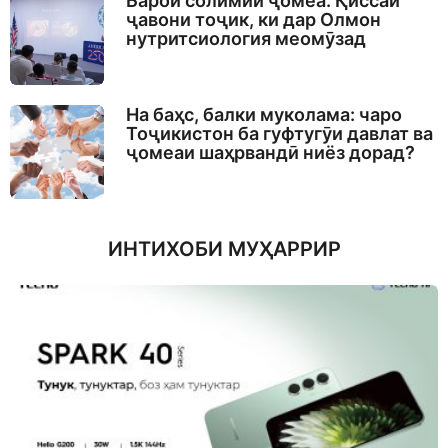
Барои солимии ҷомеа. Қиссаи
ҷавони тоҷик, ки дар Олмон
нутритсиология меомӯзад
На баҳс, балки муколама: чаро
Тоҷикистон ба гуфтугӯи давлат ва
ҷомеаи шаҳрвандӣ ниёз дорад?
ИНТИХОБИ МУҲАРРИР