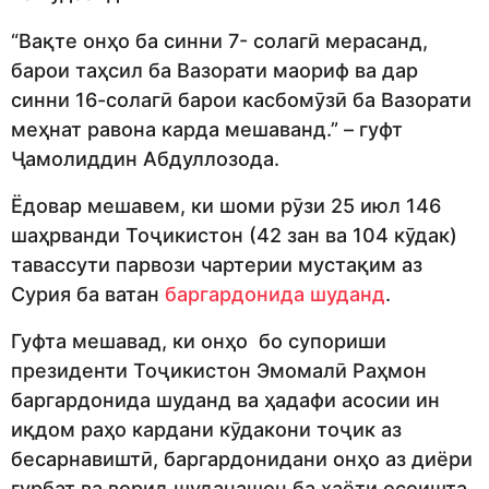
“Вақте онҳо ба синни 7- солагӣ мерасанд,
барои таҳсил ба Вазорати маориф ва дар
синни 16-солагӣ барои касбомӯзӣ ба Вазорати
меҳнат равона карда мешаванд.” – гуфт
Ҷамолиддин Абдуллозода.
Ёдовар мешавем, ки шоми рӯзи 25 июл 146
шаҳрванди Тоҷикистон (42 зан ва 104 кӯдак)
тавассути парвози чартерии мустақим аз
Сурия ба ватан
баргардонида шуданд
.
Гуфта мешавад, ки онҳо бо супориши
президенти Тоҷикистон Эмомалӣ Раҳмон
баргардонида шуданд ва ҳадафи асосии ин
иқдом раҳо кардани кӯдакони тоҷик аз
бесарнавиштӣ, баргардонидани онҳо аз диёри
ғурбат ва ворид шуданашон ба ҳаёти осоишта