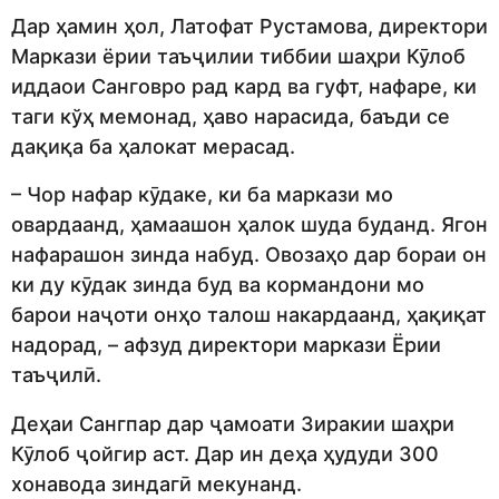
Дар ҳамин ҳол, Латофат Рустамова, директори
Маркази ёрии таъҷилии тиббии шаҳри Кӯлоб
иддаои Санговро рад кард ва гуфт, нафаре, ки
таги кўҳ мемонад, ҳаво нарасида, баъди се
дақиқа ба ҳалокат мерасад.
– Чор нафар кӯдаке, ки ба маркази мо
овардаанд, ҳамаашон ҳалок шуда буданд. Ягон
нафарашон зинда набуд. Овозаҳо дар бораи он
ки ду кӯдак зинда буд ва кормандони мо
барои наҷоти онҳо талош накардаанд, ҳақиқат
надорад, – афзуд директори маркази Ёрии
таъҷилӣ.
Деҳаи Сангпар дар ҷамоати Зиракии шаҳри
Кӯлоб ҷойгир аст. Дар ин деҳа ҳудуди 300
хонавода зиндагӣ мекунанд.