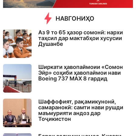
НАВГОНИҲО
Аз 9 то 65 ҳазор сомонӣ: нархи
таҳсил дар мактабҳои хусусии
Душанбе
Ширкати ҳавопаймоии «Сомон
Эйр» соҳиби ҳавопаймои нави
Boeing 737 MAX 8 гардид
Шаффофият, рақамикунонӣ,
самаранокӣ: самти нави рушди
маъмурияти андоз дар
Тоҷикистон