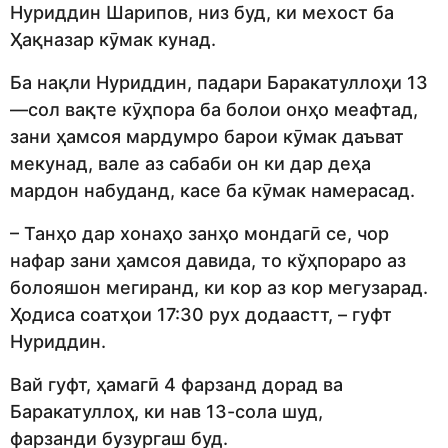
Нуриддин Шарипов, низ буд, ки мехост ба
Ҳақназар кӯмак кунад.
Ба нақли Нуриддин, падари Баракатуллоҳи 13
—сол вақте кӯҳпора ба болои онҳо меафтад,
зани ҳамсоя мардумро барои кӯмак даъват
мекунад, вале аз сабаби он ки дар деҳа
мардон набуданд, касе ба кӯмак намерасад.
– Танҳо дар хонаҳо занҳо мондагӣ се, чор
нафар зани ҳамсоя давида, то кўҳпораро аз
болояшон мегиранд, ки кор аз кор мегузарад.
Ҳодиса соатҳои 17:30 рух додаастт, – гуфт
Нуриддин.
Вай гуфт, ҳамагӣ 4 фарзанд дорад ва
Баракатуллоҳ, ки нав 13-сола шуд,
фарзанди бузургаш буд.