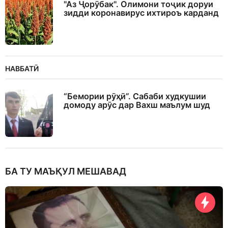
"Аз Ҷорӯбак". Олимони тоҷик доруи
зидди коронавирус ихтироъ карданд
НАВБАТӢ
“Бемории рӯҳӣ”. Сабаби худкушии
домоду арӯс дар Вахш маълум шуд
БА ТУ МАЪҚУЛ МЕШАВАД