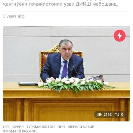
ҷангҷӯёни тоҷикистонии узви ДИИШ мебошанд.
3 years ago
3
y
e
a
r
s
a
g
o
2153
0
LIFE
СУРИЯ
,
ТУРКМАНИСТОН
,
ЧИН
,
ШЕРАЛИ КАБИР
,
ЭМОМАЛӢ РАҲМОН