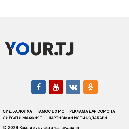
ОИД БА ЛОИҲА
ТАМОС БО МО
РЕКЛАМА ДАР СОМОНА
CИЁСАТИ МАХФИЯТ
ШАРТНОМАИ ИСТИФОДАБАРӢ
© 2026 Ҳамаи ҳуқуқҳо ҳифз шудаанд