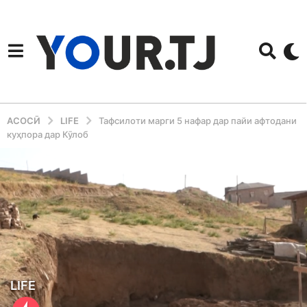
АСОСӢ
LIFE
Тафсилоти марги 5 нафар дар пайи афтодани
куҳпора дар Кӯлоб
4
LIFE
y