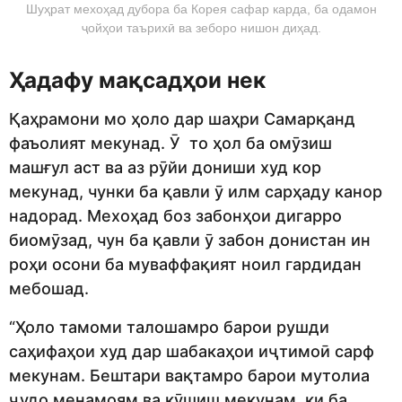
Шуҳрат мехоҳад дубора ба Корея сафар карда, ба одамон
ҷойҳои таърихӣ ва зеборо нишон диҳад.
Ҳадафу мақсадҳои нек
Қаҳрамони мо ҳоло дар шаҳри Самарқанд
фаъолият мекунад. Ӯ то ҳол ба омӯзиш
машғул аст ва аз рӯйи дониши худ кор
мекунад, чунки ба қавли ӯ илм сарҳаду канор
надорад. Мехоҳад боз забонҳои дигарро
биомӯзад, чун ба қавли ӯ забон донистан ин
роҳи осони ба муваффақият ноил гардидан
мебошад.
“Ҳоло тамоми талошамро барои рушди
саҳифаҳои худ дар шабакаҳои иҷтимоӣ сарф
мекунам. Бештари вақтамро барои мутолиа
ҷудо менамоям ва кӯшиш мекунам, ки ба