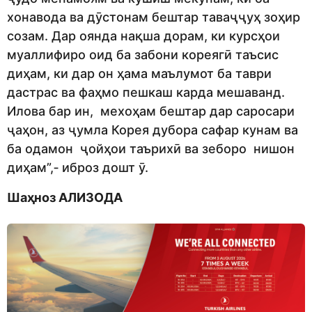
хонавода ва дӯстонам бештар таваҷҷуҳ зоҳир
созам. Дар оянда нақша дорам, ки курсҳои
муаллифиро оид ба забони кореягӣ таъсис
диҳам, ки дар он ҳама маълумот ба таври
дастрас ва фаҳмо пешкаш карда мешаванд.
Илова бар ин, мехоҳам бештар дар саросари
ҷаҳон, аз ҷумла Корея дубора сафар кунам ва
ба одамон ҷойҳои таърихӣ ва зеборо нишон
диҳам”,‑ иброз дошт ӯ.
Шаҳноз АЛИЗОДА