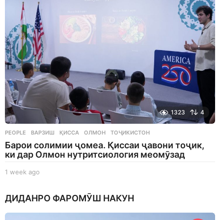
g
o
1323
4
PEOPLE
ВАРЗИШ
,
ҚИССА
,
ОЛМОН
,
ТОҶИКИСТОН
Барои солимии ҷомеа. Қиссаи ҷавони тоҷик,
ки дар Олмон нутритсиология меомӯзад
1 week ago
1
w
e
ДИДАНРО ФАРОМӮШ НАКУН
e
k
a