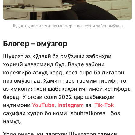
Шуҳрат ҳангоми яке аз мастер – классҳои забономӯзаш.
Блогер – омӯзгор
Шуҳрат аз кӯдакӣ ба омӯзиши забонҳои
хориҷӣ ҳавасманд буд. Вақте забони
кореягиро азхуд кард, хост онро ба дигарон
низ омӯзонад. Ҳамин тавр тасмим гирифт, то
аз имкониятҳои шабакаҳои иҷтимоӣ истифода
барад. Ӯ оғози соли 2022 дар шабакаҳои
иҷтимоии
YouTube
,
Instagram
ва
Tik‑Tok
саҳифаи худро бо номи “shuhratkorea” боз
намуд.
Ҳоло онҳое, ки дарсҳои Шуҳратро тариқи