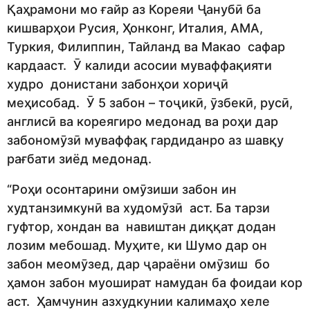
Қаҳрамони мо ғайр аз Кореяи Ҷанубӣ ба
кишварҳои Русия, Ҳонконг, Италия, АМА,
Туркия, Филиппин, Тайланд ва Макао сафар
кардааст. Ӯ калиди асосии муваффақияти
худро донистани забонҳои хориҷӣ
меҳисобад. Ӯ 5 забон – тоҷикӣ, ӯзбекӣ, русӣ,
англисӣ ва кореягиро медонад ва роҳи дар
забономӯзӣ муваффақ гардиданро аз шавқу
рағбати зиёд медонад.
“Роҳи осонтарини омӯзиши забон ин
худтанзимкунӣ ва худомӯзӣ аст. Ба тарзи
гуфтор, хондан ва навиштан диққат додан
лозим мебошад. Муҳите, ки Шумо дар он
забон меомӯзед, дар ҷараёни омӯзиш бо
ҳамон забон муошират намудан ба фоидаи кор
аст. Ҳамчунин азхудкунии калимаҳо хеле