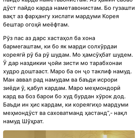
дӯст пайдо карда наметавонистам. Бо гузашти
вақт аз фарҳангу хислати мардуми Корея
бештар огоҳӣ меёфтам.
Рӯз пас аз дарс хастаҳол ба хона
бармегаштам, ки бо як марди солхӯрдаи
кореягӣ рӯ ба рӯ шудам. Мо ҳамсӯҳбат шудем.
Ӯ дар наздикии ҷойи зисти мо тарабхонаи
худро доштааст. Маро ба он ҷо таклиф намуд.
Ман аввал рад намудам ва баъди исрори
зиёди ӯ, қабул кардам. Маро меҳмондорӣ
кард ва боз барои бо худ бурдан хӯрок дод.
Баъди ин ҳис кардам, ки кореягиҳо мардуми
меҳмондӯст ва саховатманд ҳастанд”,‑ нақл
намуд Шӯҳрат.