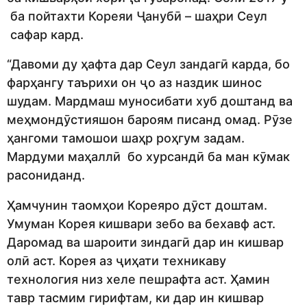
ба пойтахти Кореяи Ҷанубӣ – шаҳри Сеул
сафар кард.
“Давоми ду ҳафта дар Сеул зандагӣ карда, бо
фарҳангу таърихи он ҷо аз наздик шинос
шудам. Мардмаш муносибати хуб доштанд ва
меҳмондӯстияшон бароям писанд омад. Рӯзе
ҳангоми тамошои шаҳр роҳгум задам.
Мардуми маҳаллӣ бо хурсандӣ ба ман кӯмак
расониданд.
Ҳамчунин таомҳои Кореяро дӯст доштам.
Умуман Корея кишвари зебо ва бехавф аст.
Даромад ва шароити зиндагӣ дар ин кишвар
олӣ аст. Корея аз ҷиҳати техникаву
технология низ хеле пешрафта аст. Ҳамин
тавр тасмим гирифтам, ки дар ин кишвар