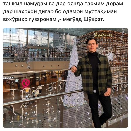
ташкил намудам ва дар оянда тасмим дорам
дар шаҳрҳои дигар бо одамон мустақиман
вохӯриҳо гузаронам”,‑ мегӯяд Шӯҳрат.