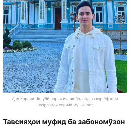
Дар Кореяи Ҷанубӣ нархи иҷора баланд ва кор ёфтани
шаҳрванди хориҷӣ мушки аст.
Тавсияҳои муфид ба забономӯзон