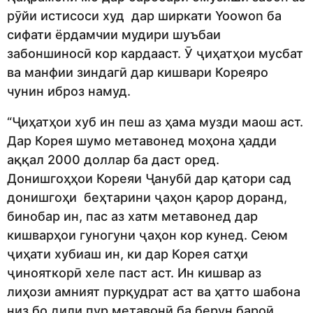
рӯйи истисоси худ дар ширкати Yoowon ба
сифати ёрдамчии мудири шуъбаи
забоншиносӣ кор кардааст. Ӯ ҷиҳатҳои мусбат
ва манфии зиндагӣ дар кишвари Кореяро
чунин иброз намуд.
“Ҷиҳатҳои хуб ин пеш аз ҳама музди маош аст.
Дар Корея шумо метавонед моҳона ҳадди
аққал 2000 доллар ба даст оред.
Донишгоҳҳои Кореяи Ҷанубӣ дар қатори сад
донишгоҳи беҳтарини ҷаҳон қарор доранд,
бинобар ин, пас аз хатм метавонед дар
кишварҳои гуногуни ҷаҳон кор кунед. Сеюм
ҷиҳати хубиаш ин, ки дар Корея сатҳи
ҷинояткорӣ хеле паст аст. Ин кишвар аз
лиҳози амният пурқудрат аст ва ҳатто шабона
низ бо дили пур метавонӣ ба берун бароӣ.