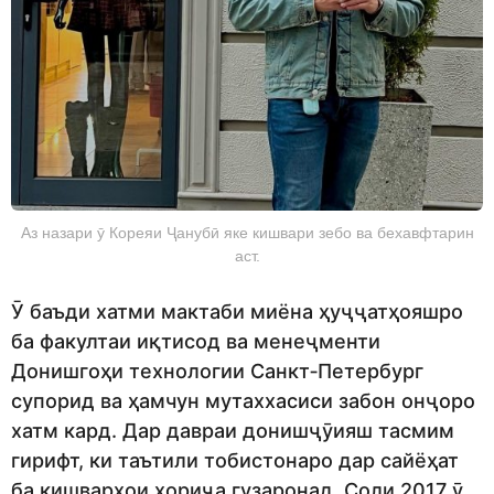
Аз назари ӯ Кореяи Ҷанубӣ яке кишвари зебо ва бехавфтарин
аст.
Ӯ баъди хатми мактаби миёна ҳуҷҷатҳояшро
ба факултаи иқтисод ва менеҷменти
Донишгоҳи технологии Санкт‑Петербург
супорид ва ҳамчун мутаххасиси забон онҷоро
хатм кард. Дар давраи донишҷӯияш тасмим
гирифт, ки таътили тобистонаро дар сайёҳат
ба кишварҳои хориҷа гузаронад. Соли 2017 ӯ