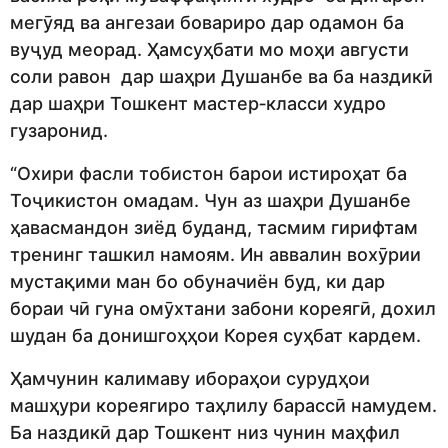
мегӯяд ва ангезаи бовариро дар одамон ба
вуҷуд меорад. Ҳамсуҳбати мо моҳи августи
соли равон дар шаҳри Душанбе ва ба наздикӣ
дар шаҳри Тошкент мастер‑класси худро
гузаронид.
“Охири фасли тобистон барои истироҳат ба
Тоҷикистон омадам. Чун аз шаҳри Душанбе
ҳавасмандон зиёд буданд, тасмим гирифтам
тренинг ташкил намоям. Ин аввалин вохӯрии
мустақими ман бо обуначиён буд, ки дар
бораи чӣ гуна омӯхтани забони кореягӣ, дохил
шудан ба донишгоҳҳои Корея суҳбат кардем.
Ҳамчунин калимаву ибораҳои сурудҳои
машҳури кореягиро таҳлилу барассӣ намудем.
Ба наздикӣ дар Тошкент низ чунин маҳфил