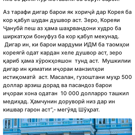
Аз тарафи дигар барои як хориҷӣ дар Корея ба
кор қабул шудан душвор аст. Зеро, Кореяи
Ҷанубӣ пеш аз ҳама шаҳрвандони худро ба
ширкатҳои бонуфуз ба кор қабул мекунад.
Дигар ин, ки барои мардуми ИДМ ба таомҳои
кореягӣ одат кардан хеле душвор аст, зеро
қариб ҳама хӯрокҳояшон тунд аст. Мушкилии
дигар ин қиматии иҷораи манзилҳои
истиқоматӣ аст. Масалан, гузоштани муҳр 500
доллар арзиш дорад ва пасандоз барои
иҷораи хона одатан 10 000 долларро ташкил
медиҳад. Ҳамчунин доруворӣ низ дар ин
кишвар гарон аст”,‑ мегӯяд Шӯҳрат.