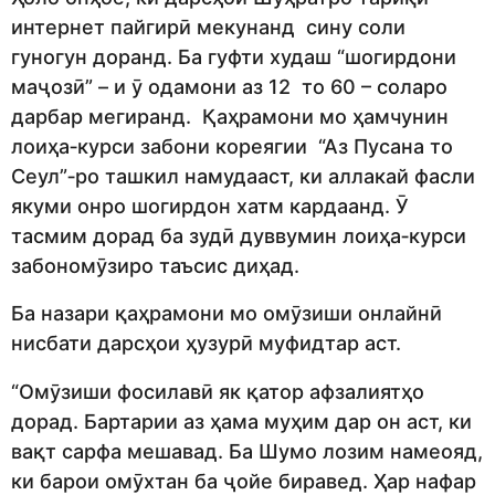
интернет пайгирӣ мекунанд сину соли
гуногун доранд. Ба гуфти худаш “шогирдони
маҷозӣ” – и ӯ одамони аз 12 то 60 – соларо
дарбар мегиранд. Қаҳрамони мо ҳамчунин
лоиҳа‑курси забони кореягии “Аз Пусана то
Сеул”‑ро ташкил намудааст, ки аллакай фасли
якуми онро шогирдон хатм кардаанд. Ӯ
тасмим дорад ба зудӣ дуввумин лоиҳа‑курси
забономӯзиро таъсис диҳад.
Ба назари қаҳрамони мо омӯзиши онлайнӣ
нисбати дарсҳои ҳузурӣ муфидтар аст.
“Омӯзиши фосилавӣ як қатор афзалиятҳо
дорад. Бартарии аз ҳама муҳим дар он аст, ки
вақт сарфа мешавад. Ба Шумо лозим намеояд,
ки барои омӯхтан ба ҷойе биравед. Ҳар нафар