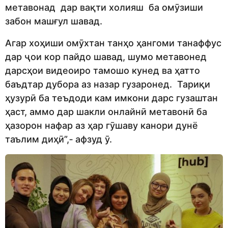
метавонад дар вақти холияш ба омӯзиши
забон машғул шавад.
Агар хоҳиши омӯхтан танҳо ҳангоми танаффус
дар ҷои кор пайдо шавад, шумо метавонед
дарсҳои видеоиро тамошо кунед ва ҳатто
баъдтар дубора аз назар гузаронед. Тариқи
ҳузурӣ ба теъдоди кам имкони дарс гузаштан
ҳаст, аммо дар шакли онлайнӣ метавонӣ ба
ҳазорон нафар аз ҳар гӯшаву канори дунё
таълим диҳӣ”,‑ афзуд ӯ.