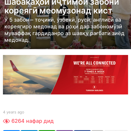
шабакаҳои иҷтимоӣ забони
s
кореягӣ меомӯзонад кист
a
g
Ӯ 5 забон – тоҷикӣ, ӯзбекӣ, русӣ, англисӣ ва
o
кореягиро медонад ва роҳи дар забономӯзӣ
4
муваффақ гардиданро аз шавқу рағбати зиёд
медонад.
y
e
a
r
s
a
g
o
b
4 years ago
4
y
y
6264
нафар дид
S
e
h
a