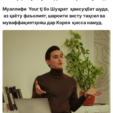
Муаллифи Your tj бо Шуҳрат ҳамсуҳбат шуда,
аз ҳаёту фаъолият, шароити зисту таҳсил ва
муваффақиятҳояш дар Корея қисса намуд.