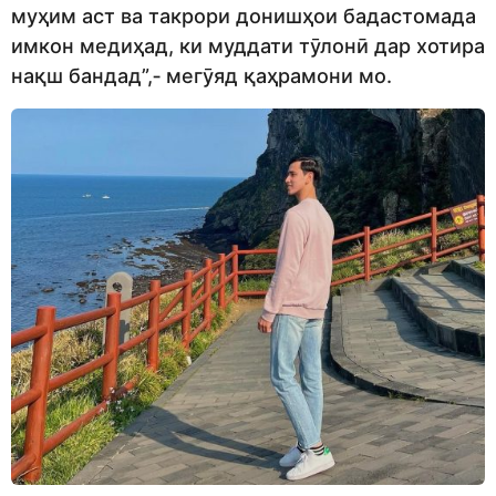
муҳим аст ва такрори донишҳои бадастомада
имкон медиҳад, ки муддати тӯлонӣ дар хотира
нақш бандад”,‑ мегӯяд қаҳрамони мо.