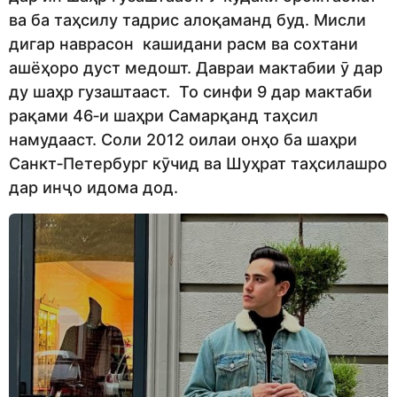
ва ба таҳсилу тадрис алоқаманд буд. Мисли
дигар наврасон кашидани расм ва сохтани
ашёҳоро дуст медошт. Давраи мактабии ӯ дар
ду шаҳр гузаштааст. То синфи 9 дар мактаби
рақами 46‑и шаҳри Самарқанд таҳсил
намудааст. Соли 2012 оилаи онҳо ба шаҳри
Санкт‑Петербург кӯчид ва Шуҳрат таҳсилашро
дар инҷо идома дод.