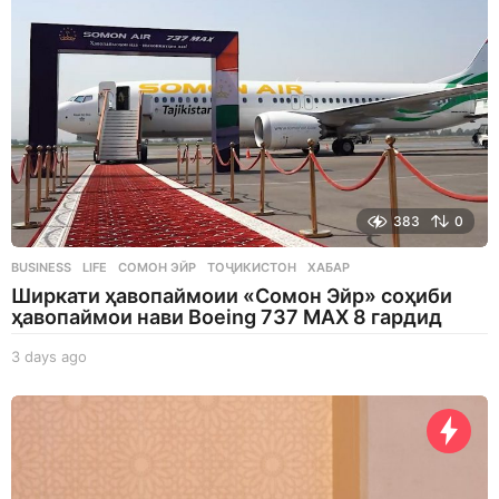
383
0
BUSINESS
,
LIFE
СОМОН ЭЙР
,
ТОҶИКИСТОН
,
ХАБАР
Ширкати ҳавопаймоии «Сомон Эйр» соҳиби
ҳавопаймои нави Boeing 737 MAX 8 гардид
3 days ago
3
d
a
y
s
a
g