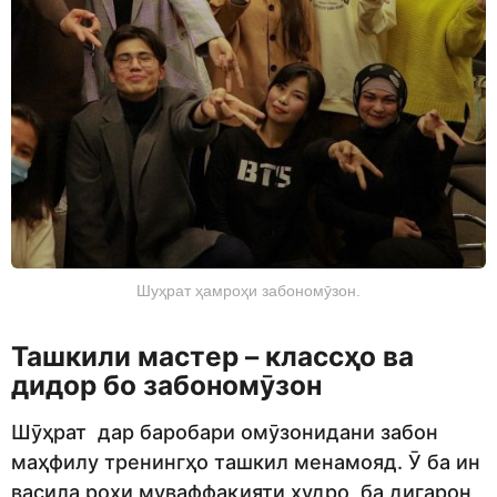
Шуҳрат ҳамроҳи забономӯзон.
Ташкили мастер – классҳо ва
дидор бо забономӯзон
Шӯҳрат дар баробари омӯзонидани забон
маҳфилу тренингҳо ташкил менамояд. Ӯ ба ин
васила роҳи муваффақияти худро ба дигарон