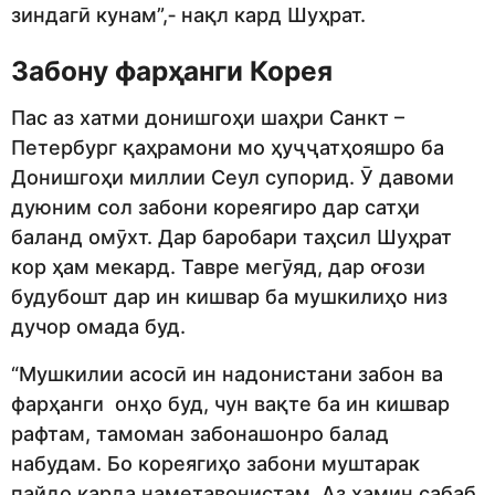
зиндагӣ кунам”,‑ нақл кард Шуҳрат.
Забону фарҳанги Корея
Пас аз хатми донишгоҳи шаҳри Санкт –
Петербург қаҳрамони мо ҳуҷҷатҳояшро ба
Донишгоҳи миллии Сеул супорид. Ӯ давоми
дуюним сол забони кореягиро дар сатҳи
баланд омӯхт. Дар баробари таҳсил Шуҳрат
кор ҳам мекард. Тавре мегӯяд, дар оғози
будубошт дар ин кишвар ба мушкилиҳо низ
дучор омада буд.
“Мушкилии асосӣ ин надонистани забон ва
фарҳанги онҳо буд, чун вақте ба ин кишвар
рафтам, тамоман забонашонро балад
набудам. Бо кореягиҳо забони муштарак
пайдо карда наметавонистам. Аз ҳамин сабаб