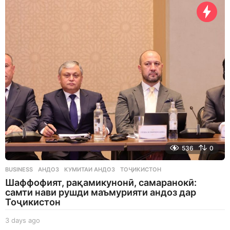
y
s
a
g
o
536
0
BUSINESS
АНДОЗ
,
КУМИТАИ АНДОЗ
,
ТОҶИКИСТОН
Шаффофият, рақамикунонӣ, самаранокӣ:
самти нави рушди маъмурияти андоз дар
Тоҷикистон
3 days ago
3
d