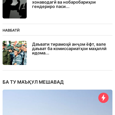
хонаводагӣ ва нобаробариҳои
гендериро паси...
НАВБАТӢ
Даъвати тирамоҳӣ анҷом ёфт, вале
даъват ба комиссариатҳои маҳаллӣ
идома...
БА ТУ МАЪҚУЛ МЕШАВАД