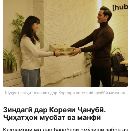
Шуҳрат сатҳи таҳсилот дор Кореяро хеле олӣ арзёбӣ мекунад.
Зиндагӣ дар Кореяи Ҷанубӣ.
Ҷиҳатҳои мусбат ва манфӣ
Қаҳрамони мо дар баробари омӯзиши забон аз