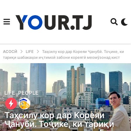
АСОСӢ
LIFE
Таҳсилу кор дар Кореяи Ҷанубӣ. Тоҷике, ки
тариқи шабакаҳои иҷтимоӣ забони кореягӣ меомӯзонад кист
4
LIFE
,
PEOPLE
y
e
Таҳсилу кор дар Кореяи
a
Ҷанубӣ. Тоҷике, ки тариқи
r