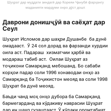
Шуҳрат дар муддати зиндагӣ дар Кореяи Ҷанубӣ фарҳангу
маданияти мардуми онро дӯст дошт.
Даврони донишҷӯӣ ва саёҳат дар
Сеул
Шуҳрат Исломов дар шаҳри Душанбе ба дунё
омадааст. Ӯ 24 сол дорад ва фарзанди хурдии
оила аст. Падараш хизматчии ҳарбӣ ва
модараш табиб аст. Оилаи Шуҳрат аз
тоҷикони Самарқанд мебошанд. Бо сабаби
корҳои падар соли 1996 хонаводаи онҳо аз
Самарқанд ба Тоҷикистон меояд ва соли 1998
Шуҳрат ба дунё меояд.
Баъди чанд моҳ онҳо дубора ба Самарқанд
бармегарданд ва кӯдакиву наврасии Шуҳрат
дар ин шаҳр гузаштааст. Ӯ кӯдаки оромтабиат