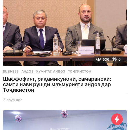
o
536
0
BUSINESS
АНДОЗ
,
КУМИТАИ АНДОЗ
,
ТОҶИКИСТОН
Шаффофият, рақамикунонӣ, самаранокӣ:
самти нави рушди маъмурияти андоз дар
Тоҷикистон
3 days ago
3
d
a
y
s
a