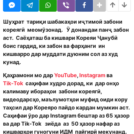
o
r
d
s
m
a
o
g
Шуҳрат тариқи шабакаҳои иҷтимоӣ забони
n
o
кореягӣ меомӯзонад. Ӯ донандаи панҷ забон
аст. Саёҳаташ ба кишвари Кореяи Ҷанубӣ
боис гардид, ки забон ва фарҳанги ин
кишварро дар муддати дуюним сол аз худ
кунад.
Қаҳрамони мо дар
YouTube
,
Instagram
ва
Tik‑Tok
саҳифаи худро дорад, ки дар онҳо
калимаву ибораҳои забони кореягӣ,
видеодарсҳо, маълумотҳои муфид оиди кору
таҳсил дар Кореяро пайдо кардан мумкин аст.
Саҳифаи ӯро дар Instagram бештар аз 65 ҳазор
ва дар Tik‑Tok зиёда аз 50 ҳазор нафар аз
кишварҳои гуногуни ИДМ пайгирӣ мекунанд.