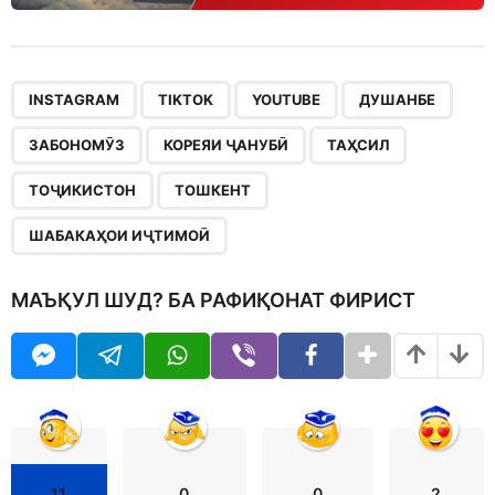
,
,
,
,
,
,
,
,
,
INSTAGRAM
TIKTOK
YOUTUBE
ДУШАНБЕ
ЗАБОНОМӮЗ
КОРЕЯИ ҶАНУБӢ
ТАҲСИЛ
ТОҶИКИСТОН
ТОШКЕНТ
ШАБАКАҲОИ ИҶТИМОӢ
МАЪҚУЛ ШУД? БА РАФИҚОНАТ ФИРИСТ
11
0
0
2