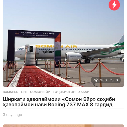
g
o
383
0
BUSINESS
,
LIFE
СОМОН ЭЙР
,
ТОҶИКИСТОН
,
ХАБАР
Ширкати ҳавопаймоии «Сомон Эйр» соҳиби
ҳавопаймои нави Boeing 737 MAX 8 гардид
3 days ago
3
d
a