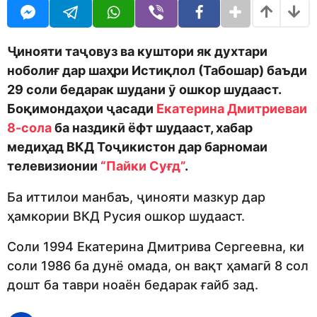
o
r
d
s
m
a
o
g
Ҷинояти таҷовуз ва куштори як духтари
n
o
ноболиғ дар шаҳри Истиқлол (Табошар) баъди
29 соли бедарак шудани ӯ ошкор шудааст.
Боқимондаҳои ҷасади
Екатерина Дмитриеваи
8-сола
ба наздикӣ ёфт шудааст, хабар
медиҳад ВКД Тоҷикистон дар барномаи
телевизионии
“Пайки Суғд”
.
Ба иттилои манбаъ, ҷинояти мазкур дар
ҳамкории ВКД Русия ошкор шудааст.
Соли 1994 Екатерина Дмитрива Сергеевна, ки
соли 1986 ба дунё омада, он вақт ҳамагӣ 8 сол
дошт ба таври ноаён бедарак ғайб зад.