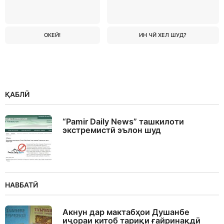
ОКЕЙ!
ИН ЧӢ ХЕЛ ШУД?
ҚАБЛӢ
“Pamir Daily News” ташкилоти
экстремистӣ эълон шуд
НАВБАТӢ
Акнун дар мактабҳои Душанбе
иҷораи китоб тариқи ғайринақдӣ