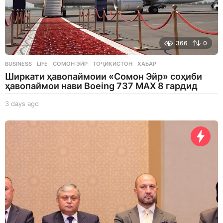
366
0
BUSINESS
,
LIFE
СОМОН ЭЙР
,
ТОҶИКИСТОН
,
ХАБАР
Ширкати ҳавопаймоии «Сомон Эйр» соҳиби
ҳавопаймои нави Boeing 737 MAX 8 гардид
3 days ago
3
d
a
y
s
a
g
o