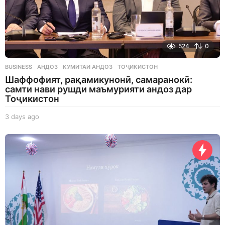
524
0
BUSINESS
АНДОЗ
,
КУМИТАИ АНДОЗ
,
ТОҶИКИСТОН
Шаффофият, рақамикунонӣ, самаранокӣ:
самти нави рушди маъмурияти андоз дар
Тоҷикистон
3 days ago
3
d
a
y
s
a
g
o