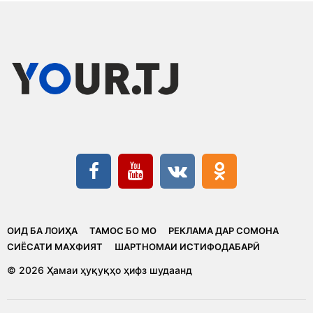
ОИД БА ЛОИҲА
ТАМОС БО МО
РЕКЛАМА ДАР СОМОНА
CИЁСАТИ МАХФИЯТ
ШАРТНОМАИ ИСТИФОДАБАРӢ
© 2026 Ҳамаи ҳуқуқҳо ҳифз шудаанд