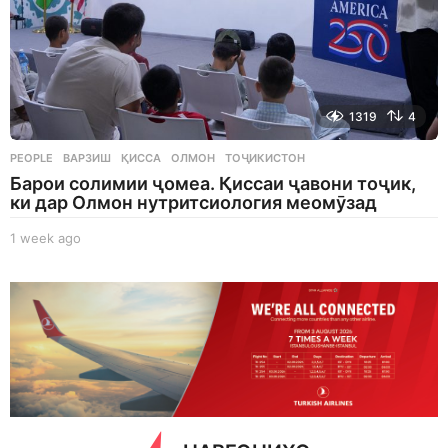
1319
4
PEOPLE
ВАРЗИШ
,
ҚИССА
,
ОЛМОН
,
ТОҶИКИСТОН
Барои солимии ҷомеа. Қиссаи ҷавони тоҷик,
ки дар Олмон нутритсиология меомӯзад
1 week ago
1
w
e
e
k
a
g
o