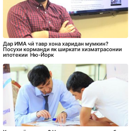
Дар ИМА чӣ тавр хона харидан мумкин?
Посухи корманди як ширкати хизматрасонии
ипотекии Ню-Йорк