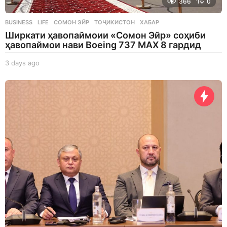
366
0
BUSINESS
,
LIFE
СОМОН ЭЙР
,
ТОҶИКИСТОН
,
ХАБАР
Ширкати ҳавопаймоии «Сомон Эйр» соҳиби
ҳавопаймои нави Boeing 737 MAX 8 гардид
3 days ago
3
d
a
y
s
a
g
o