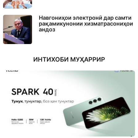
Навгониҳои электронӣ дар самти
рақамикунонии хизматрасониҳои
андоз
ИНТИХОБИ МУҲАРРИР