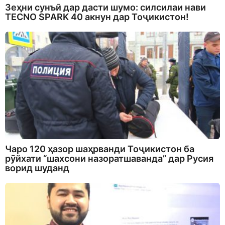
Зеҳни сунъӣ дар дасти шумо: силсилаи нави
TECNO SPARK 40 акнун дар Тоҷикистон!
Чаро 120 ҳазор шаҳрванди Тоҷикистон ба
рӯйхати “шахсони назоратшаванда” дар Русия
ворид шуданд