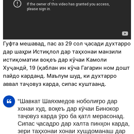
Гуфта мешавад, пас аз 29 сол ҷасади духтарро
дар шаҳри Истиқлол дар таҳхонаи манзили
истиқоматии воқеъ дар кӯчаи Камоли
Хуҷандӣ, 19 (қаблан ин кӯча Гагарин ном дошт
пайдо карданд. Маълум шуд, ки духтарро
аввал таҷовуз карда, сипас куштаанд.
“Шавкат Шаяхмедов ноболиғро дар
хонаи худ, воқеъ дар кӯчаи Бинокор
таҷовуз карда ӯро ба қатл мерасонад.
Сипас ҷасадро дар халта пинҳон карда,
зери таҳхонаи хонаи хушдоманаш дар