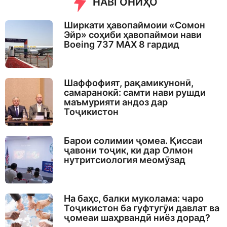
НАВГОНИҲО
Ширкати ҳавопаймоии «Сомон
Эйр» соҳиби ҳавопаймои нави
Boeing 737 MAX 8 гардид
Шаффофият, рақамикунонӣ,
самаранокӣ: самти нави рушди
маъмурияти андоз дар
Тоҷикистон
Барои солимии ҷомеа. Қиссаи
ҷавони тоҷик, ки дар Олмон
нутритсиология меомӯзад
На баҳс, балки муколама: чаро
Тоҷикистон ба гуфтугӯи давлат ва
ҷомеаи шаҳрвандӣ ниёз дорад?