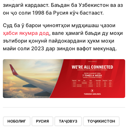
зиндагӣ кардааст. Баъдан ба Узбекистон ва аз
он ҷо соли 1998 ба Русия кӯч бастааст.
Суд ба ӯ барои ҷиноятҳои мудҳишаш ҷазои
ҳабси якумра дод
, вале ҳамагӣ баъди ду моҳи
эътибори қонунӣ пайдокардани ҳукм моҳи
майи соли 2023 дар зиндон вафот мекунад.
,
,
,
,
НОБОЛИҒ
РУСИЯ
ТАҶОВУЗ
ТОҶИКИСТОН