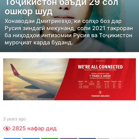
Тоҷикистон баъди 29 сол
s
ошкор шуд
a
g
Хонаводаи Дмитриевҳо, ки солҳо боз дар
o
Русия зиндагӣ мекунанд, соли 2021 такроран
3
ба ниҳодҳои интизомии Русия ва Тоҷикистон
муроҷиат карда буданд.
y
e
a
r
s
a
g
o
b
3 years ago
3
y
y
2825
нафар дид
S
e
h
a