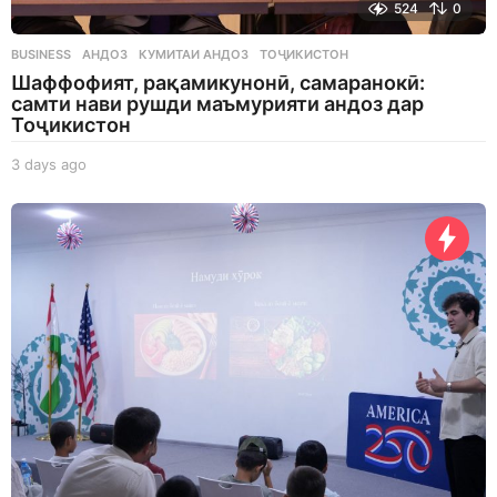
524
0
BUSINESS
АНДОЗ
,
КУМИТАИ АНДОЗ
,
ТОҶИКИСТОН
Шаффофият, рақамикунонӣ, самаранокӣ:
самти нави рушди маъмурияти андоз дар
Тоҷикистон
3 days ago
3
d
a
y
s
a
g
o