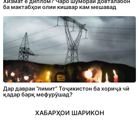
Хизмат ё диплом? Чаро шумораи довталабон
ба мактабҳои олии кишвар кам мешавад
Дар давраи “лимит” Тоҷикистон ба хориҷа чӣ
қадар барқ мефурӯшад?
ХАБАРҲОИ ШАРИКОН