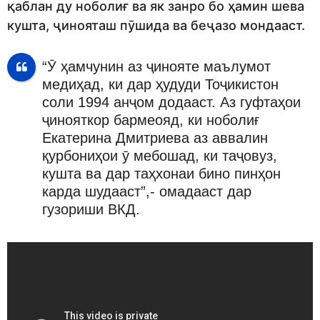
қаблан ду ноболиғ ва як занро бо ҳамин шева
кушта, ҷинояташ пӯшида ва беҷазо мондааст.
“Ӯ ҳамчунин аз ҷинояте маълумот
медиҳад, ки дар ҳудуди Тоҷикистон
соли 1994 анҷом додааст. Аз гуфтаҳои
ҷинояткор бармеояд, ки ноболиғ
Екатерина Дмитриева аз аввалин
қурбониҳои ӯ мебошад, ки таҷовуз,
кушта ва дар таҳхонаи бино пинҳон
карда шудааст”,- омадааст дар
гузориши ВКД.