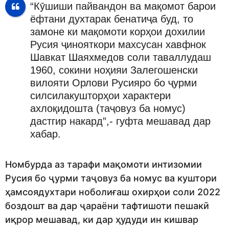
“Кӯшиши пайвандон ва мақомот барои
ёфтани духтарак бенатиҷа буд, то
замоне ки мақомоти корҳои дохилии
Русия ҷинояткори махсусан хавфнок
Шавкат Шаяхмедов соли таваллудаш
1960, сокини ноҳияи Залегошенски
вилояти Орлови Русияро бо ҷурми
силсилакушторҳои характери
ахлоқидошта (таҷовуз ба номус)
дастгир накард”,- гуфта мешавад дар
хабар.
Номбурда аз тарафи мақомоти интизомии
Русия бо ҷурми таҷовуз ба номус ва куштори
ҳамсоядухтари ноболиғаш охирҳои соли 2022
боздошт ва дар ҷараёни тафтишоти пешакӣ
иқрор мешавад, ки дар ҳудуди ин кишвар