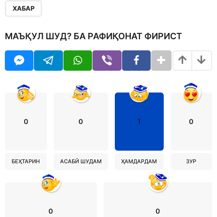
ХАБАР
МАЪҚУЛ ШУД? БА РАФИҚОНАТ ФИРИСТ
0
0
1
0
БЕҲТАРИН
АСАБӢ ШУДАМ
ҲАМДАРДАМ
ЗУР
0
0