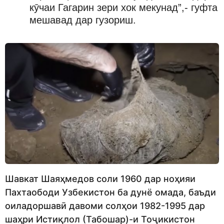
кӯчаи Гагарин зери хок мекунад”,- гуфта
мешавад дар гузориш.
Шавкат Шаяҳмедов соли 1960 дар ноҳияи
Пахтаободи Узбекистон ба дунё омада, баъди
оиладоршавӣ давоми солҳои 1982-1995 дар
шаҳри Истиқлол (Табошар)-и Тоҷикистон