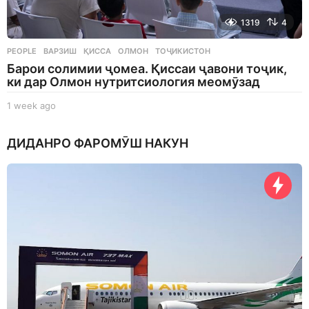
1319
4
PEOPLE
ВАРЗИШ
,
ҚИССА
,
ОЛМОН
,
ТОҶИКИСТОН
Барои солимии ҷомеа. Қиссаи ҷавони тоҷик,
ки дар Олмон нутритсиология меомӯзад
1 week ago
1
w
e
ДИДАНРО ФАРОМӮШ НАКУН
e
k
a
g
o