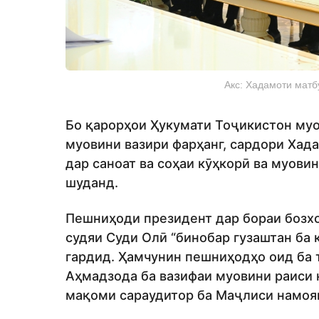
Акс: Хадамоти матб
Бо қарорҳои Ҳукумати Тоҷикистон муо
муовини вазири фарҳанг, сардори Хад
дар саноат ва соҳаи кӯҳкорӣ ва муови
шуданд.
Пешниҳоди президент дар бораи бозх
судяи Суди Олӣ “бинобар гузаштан ба 
гардид. Ҳамчунин пешниҳодҳо оид ба 
Аҳмадзода ба вазифаи муовини раиси
мақоми сараудитор ба Маҷлиси намоя