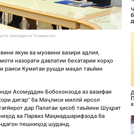
Ч
б
д
уоти президенти Тоҷикистон
вини якум ва муовини вазири адлия,
амоти назорати давлатии бехатарии корҳо
ни раиси Кумитаи рушди маҳал таъйин
онди Асомуддин Бобохонзода аз вазифаи
Д
П
кори дигар” ба Маҷлиси миллӣ ирсол
х
тағйирот дар Палатаи ҳисоб таъйини Шуҳрат
 ниҳод ва Парвиз Маҳмадшарифзода ба
ндагон пешниҳод шуданд.