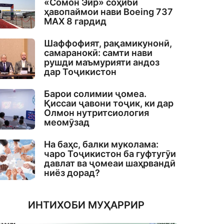
«Сомон Эйр» соҳиби
ҳавопаймои нави Boeing 737
MAX 8 гардид
Шаффофият, рақамикунонӣ,
самаранокӣ: самти нави
рушди маъмурияти андоз
дар Тоҷикистон
Барои солимии ҷомеа.
Қиссаи ҷавони тоҷик, ки дар
Олмон нутритсиология
меомӯзад
На баҳс, балки муколама:
чаро Тоҷикистон ба гуфтугӯи
давлат ва ҷомеаи шаҳрвандӣ
ниёз дорад?
ИНТИХОБИ МУҲАРРИР