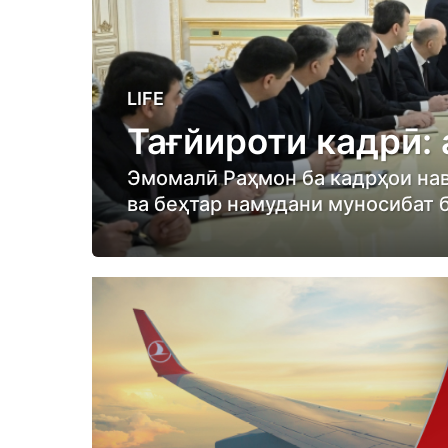
5
LIFE
m
Тағйироти кадрӣ:
o
n
Эмомалӣ Раҳмон ба кадрҳои нав
t
ва беҳтар намудани муносибат 
h
s
a
g
o
5
m
o
n