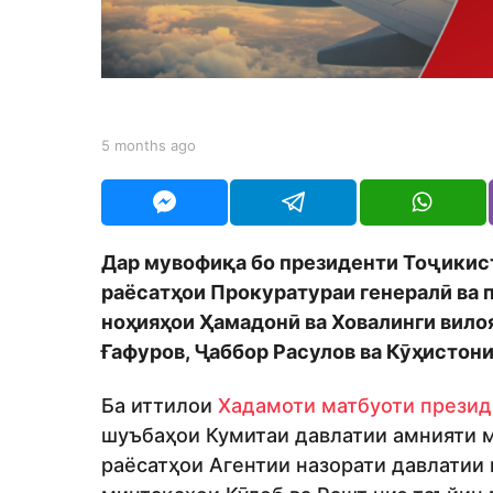
t
h
s
a
g
b
5 months ago
5
y
m
o
S
o
h
n
o
t
d
h
Дар мувофиқа бо президенти Тоҷикис
m
s
o
раёсатҳои Прокуратураи генералӣ ва 
a
n
g
ноҳияҳои Ҳамадонӣ ва Ховалинги вило
o
Ғафуров, Ҷаббор Расулов ва Кӯҳистони
Ба иттилои
Хадамоти матбуоти презид
шуъбаҳои Кумитаи давлатии амнияти м
раёсатҳои Агентии назорати давлатии