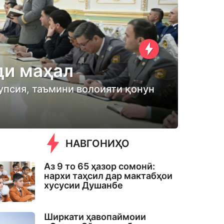
ди маҳал
упсия, таъмини волоияти қонун
НАВГОНИҲО
Аз 9 то 65 ҳазор сомонӣ:
нархи таҳсил дар мактабҳои
хусусии Душанбе
Ширкати ҳавопаймоии