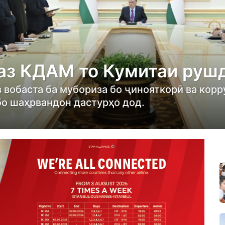
 аз КДАМ то Кумитаи руш
 вобаста ба мубориза бо ҷинояткорӣ ва корр
бо шаҳрвандон дастурҳо дод.