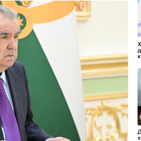
Х
д
Д
х