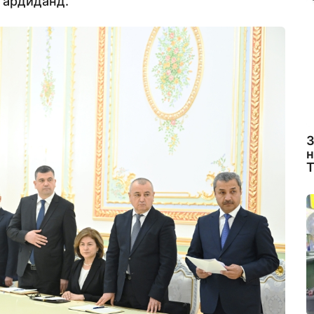
гардиданд.
З
н
Т