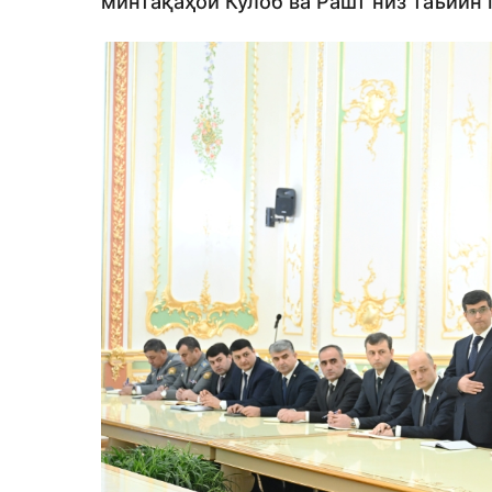
минтақаҳои Кӯлоб ва Рашт низ таъйин 