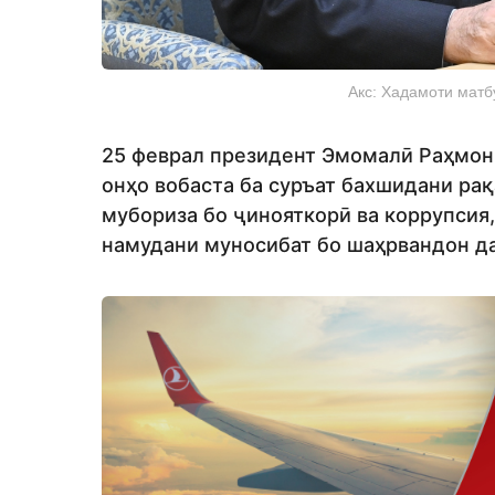
Акс: Хадамоти матб
25 феврал президент Эмомалӣ Раҳмон 
онҳо вобаста ба суръат бахшидани ра
мубориза бо ҷинояткорӣ ва коррупсия,
намудани муносибат бо шаҳрвандон да