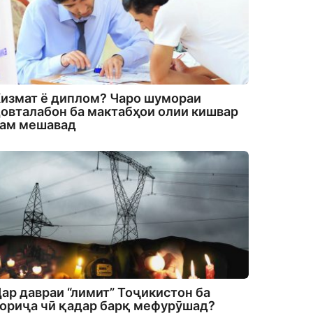
измат ё диплом? Чаро шумораи
овталабон ба мактабҳои олии кишвар
кам мешавад
ар давраи “лимит” Тоҷикистон ба
ориҷа чӣ қадар барқ мефурӯшад?