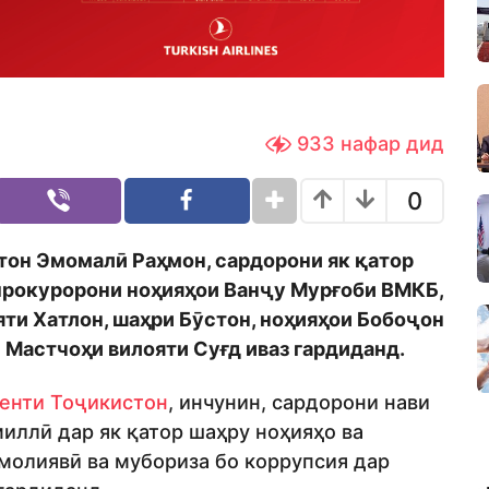
933
нафар дид
0
тон Эмомалӣ Раҳмон, сардорони як қатор
прокуророни ноҳияҳои Ванҷу Мурғоби ВМКБ,
яти Хатлон, шаҳри Бӯстон, ноҳияҳои Бобоҷон
 Мастчоҳи вилояти Суғд иваз гардиданд.
енти Тоҷикистон
, инчунин, сардорони нави
иллӣ дар як қатор шаҳру ноҳияҳо ва
 молиявӣ ва мубориза бо коррупсия дар