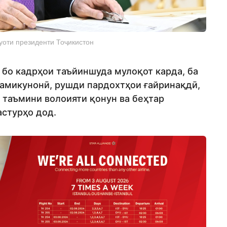
уоти президенти Тоҷикистон
бо кадрҳои таъйиншуда мулоқот карда, ба
қамикунонӣ, рушди пардохтҳои ғайринақдӣ,
 таъмини волоияти қонун ва беҳтар
стурҳо дод.