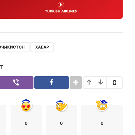
,
ОҶИКИСТОН
ХАБАР
Т
0
0
0
0