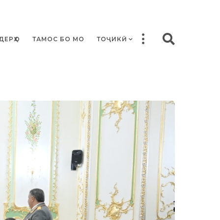
ДЕРҲО
ТАМОС БО МО
ТОҶИКӢ