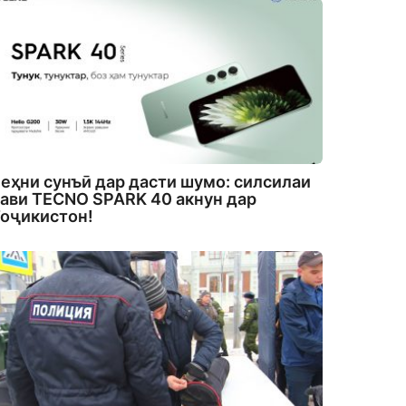
еҳни сунъӣ дар дасти шумо: силсилаи
ави TECNO SPARK 40 акнун дар
оҷикистон!