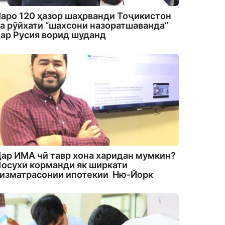
аро 120 ҳазор шаҳрванди Тоҷикистон
а рӯйхати “шахсони назоратшаванда”
ар Русия ворид шуданд
ар ИМА чӣ тавр хона харидан мумкин?
осухи корманди як ширкати
изматрасонии ипотекии Ню-Йорк