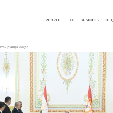
PEOPLE
LIFE
BUSINESS
ТЕН
итаи рушди маҳал