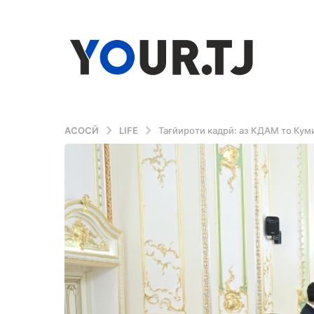
АСОСӢ
LIFE
Тағйироти кадрӣ: аз КДАМ то Кум