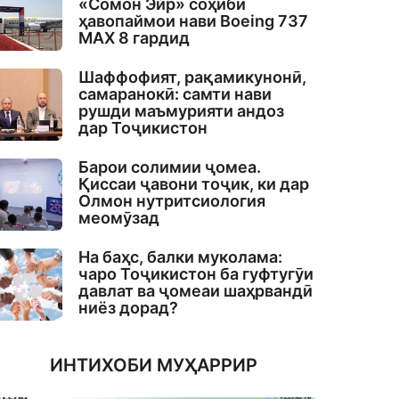
«Сомон Эйр» соҳиби
ҳавопаймои нави Boeing 737
MAX 8 гардид
Шаффофият, рақамикунонӣ,
самаранокӣ: самти нави
рушди маъмурияти андоз
дар Тоҷикистон
Барои солимии ҷомеа.
Қиссаи ҷавони тоҷик, ки дар
Олмон нутритсиология
меомӯзад
На баҳс, балки муколама:
чаро Тоҷикистон ба гуфтугӯи
давлат ва ҷомеаи шаҳрвандӣ
ниёз дорад?
ИНТИХОБИ МУҲАРРИР