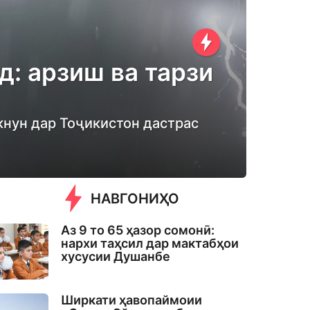
д: арзиш ва тарзи
кнун дар Тоҷикистон дастрас
НАВГОНИҲО
Аз 9 то 65 ҳазор сомонӣ:
нархи таҳсил дар мактабҳои
хусусии Душанбе
Ширкати ҳавопаймоии