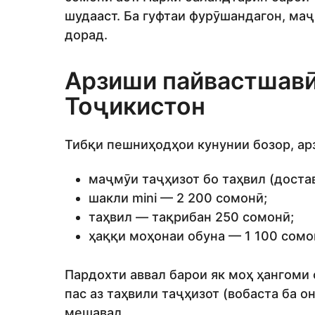
шудааст. Ба гуфтаи фурӯшандагон, ма
дорад.
Арзиши пайвастшавӣ 
Тоҷикистон
Тибқи пешниҳодҳои кунунии бозор, ар
маҷмӯи таҷҳизот бо таҳвил (доста
шакли mini — 2 200 сомонӣ;
таҳвил — тақрибан 250 сомонӣ;
ҳаққи моҳонаи обуна — 1 100 сомо
Пардохти аввал барои як моҳ ҳангоми 
пас аз таҳвили таҷҳизот (вобаста ба 
мешавад.