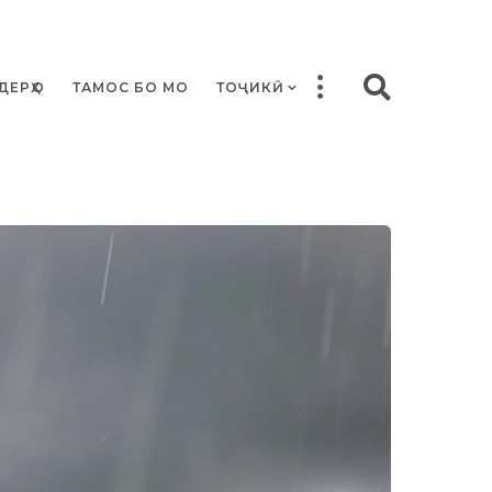
ДЕРҲО
ТАМОС БО МО
ТОҶИКӢ