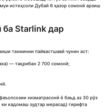
ҷмуи истеҳсоли Дубай 6 ҳазор сомонӣ арзиш
ба Starlink дар
зиши тахминии пайвастшавӣ чунин аст:
вка) — тақрибан 2 700 сомонӣ;
нӣ.
фаъолсозии хизматрасонӣ ё баъд аз 30 рӯз
он ки кадомаш зудтар мерасад) гирифта