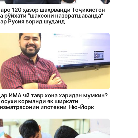
аро 120 ҳазор шаҳрванди Тоҷикистон
а рӯйхати “шахсони назоратшаванда”
ар Русия ворид шуданд
ар ИМА чӣ тавр хона харидан мумкин?
осухи корманди як ширкати
изматрасонии ипотекии Ню-Йорк