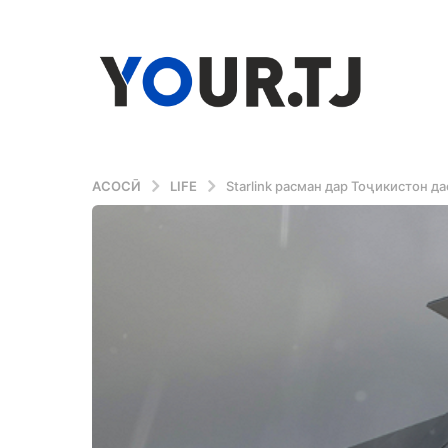
АСОСӢ
LIFE
Starlink расман дар Тоҷикистон да