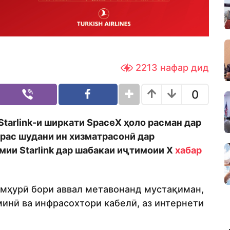
2213
нафар дид
0
tarlink-и ширкати SpaceX ҳоло расман дар
трас шудани ин хизматрасонӣ дар
мии Starlink дар шабакаи иҷтимоии X
хабар
умҳурӣ бори аввал метавонанд мустақиман,
минӣ ва инфрасохтори кабелӣ, аз интернети