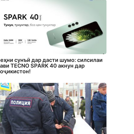
еҳни сунъӣ дар дасти шумо: силсилаи
ави TECNO SPARK 40 акнун дар
оҷикистон!