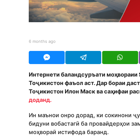
h
s
a
g
o
b
6 months ago
6
y
m
S
o
h
n
o
t
d
h
Интернети баландсуръати моҳвораии S
m
s
o
Тоҷикистон фаъол аст. Дар бораи дас
a
n
g
Тоҷикистон Илон Маск ва саҳифаи рас
o
доданд.
Ин маънои онро дорад, ки сокинони ҷ
бидуни вобастагӣ ба провайдерҳои за
моҳвораӣ истифода баранд.