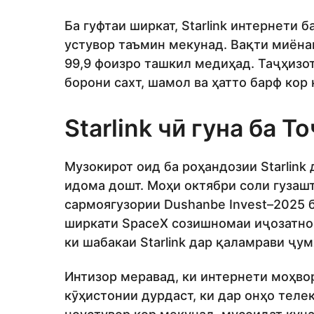
Ба гуфтаи ширкат, Starlink интернети 
устувор таъмин мекунад. Вақти миёна
99,9 фоизро ташкил медиҳад. Таҷҳизо
борони сахт, шамол ва ҳатто барф кор 
Starlink чӣ гуна ба 
Музокирот оид ба роҳандозии Starlink
идома дошт. Моҳи октябри соли гузаш
сармоягузории Dushanbe Invest–2025 
ширкати SpaceX созишномаи иҷозатном
ки шабакаи Starlink дар қаламрави ҷу
Интизор меравад, ки интернети моҳво
кӯҳистонии дурдаст, ки дар онҳо теле