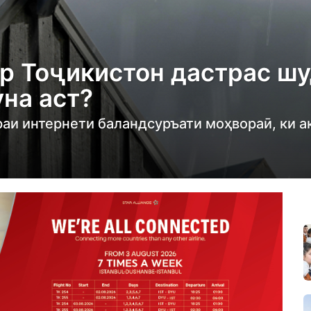
ар Тоҷикистон дастрас шу
уна аст?
раи интернети баландсуръати моҳвораӣ, ки а