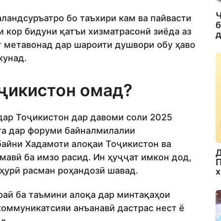
Ч
баландсуръатро бо таъхири кам ва пайвасти
б
и кор бидуни қатъи хизматрасонӣ зиёда аз
д
т метавонад дар шароити душвори обу ҳаво
кунад.
Тоҷикистон омад?
 дар Тоҷикистон дар давоми соли 2025
та дар форуми байналмилалии
байни Хадамоти алоқаи Тоҷикистон ва
Д
авӣ ба имзо расид. Ин ҳуҷҷат имкон дод,
П
мҳурӣ расман роҳандозӣ шавад.
х
раӣ ба таъмини алоқа дар минтақаҳои
коммуникатсияи анъанавӣ дастрас нест ё