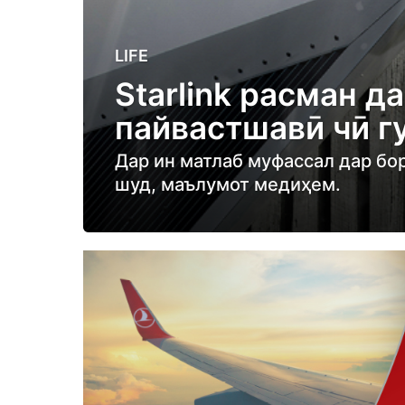
6
LIFE
m
Starlink расман д
o
пайвастшавӣ чӣ г
n
t
Дар ин матлаб муфассал дар бо
h
шуд, маълумот медиҳем.
s
a
g
o
6
m
o
n
t