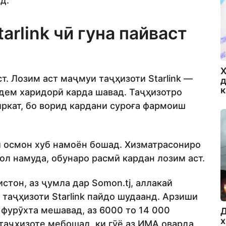
д.
arlink чӣ гуна пайваст
Х
т. Лозим аст маҷмуи таҷҳизоти Starlink —
д
дем харидорӣ карда шавад. Таҷҳизотро
ркат, бо ворид кардани суроға фармоиш
ки осмон хуб намоён бошад. Хизматрасониро
л намуда, обунаро расмӣ кардан лозим аст.
тон, аз ҷумла дар Somon.tj, аллакай
 таҷҳизоти Starlink пайдо шудаанд. Арзиши
 фурӯхта мешавад, аз 6000 то 14 000
Д
х
таҷҳизоте мебошад, ки гӯё аз ИМА оварда