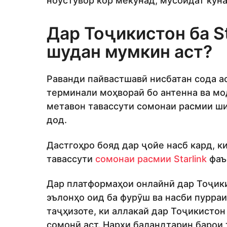
ноустувор кор мекунад, мусоидат куна
Дар Тоҷикистон ба St
шудан мумкин аст?
Раванди пайвастшавӣ нисбатан сода ас
терминали моҳвораӣ бо антенна ва мо
метавон тавассути сомонаи расмии ши
дод.
Дастгоҳро бояд дар ҷойе насб кард, 
тавассути
сомонаи расмии Starlink
фаъо
Дар платформаҳои онлайнӣ дар Тоҷикис
эълонҳо оид ба фурӯш ва насби пурраи
таҷҳизоте, ки аллакай дар Тоҷикистон
сомонӣ аст. Нархи баландтарин барои 