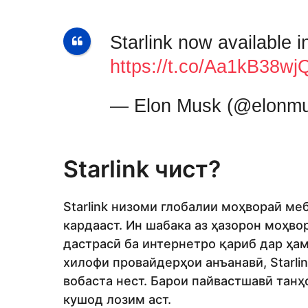
Starlink now available i
https://t.co/Aa1kB38wj
— Elon Musk (@elonm
Starlink чист?
Starlink низоми глобалии моҳвораӣ ме
кардааст. Ин шабака аз ҳазорон моҳво
дастрасӣ ба интернетро қариб дар ҳа
хилофи провайдерҳои анъанавӣ, Starlin
вобаста нест. Барои пайвастшавӣ танҳ
кушод лозим аст.