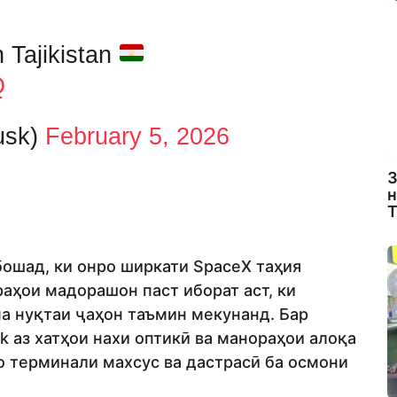
n Tajikistan
Q
usk)
February 5, 2026
З
н
Т
бошад, ки онро ширкати SpaceX таҳия
раҳои мадорашон паст иборат аст, ки
ма нуқтаи ҷаҳон таъмин мекунанд. Бар
k аз хатҳои нахи оптикӣ ва манораҳои алоқа
о терминали махсус ва дастрасӣ ба осмони