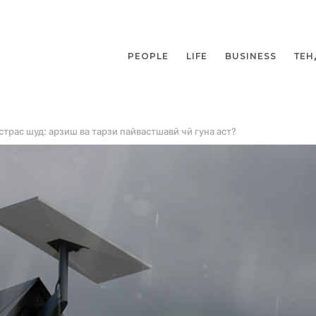
PEOPLE
LIFE
BUSINESS
ТЕН
страс шуд: арзиш ва тарзи пайвастшавӣ чӣ гуна аст?