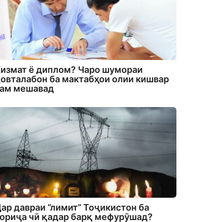
измат ё диплом? Чаро шумораи
овталабон ба мактабҳои олии кишвар
кам мешавад
ар давраи “лимит” Тоҷикистон ба
ориҷа чӣ қадар барқ мефурӯшад?