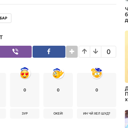
Ч
б
БАР
д
Т
0
Д
0
0
0
П
х
ЗУР
ОКЕЙ!
ИН ЧӢ ХЕЛ ШУД?