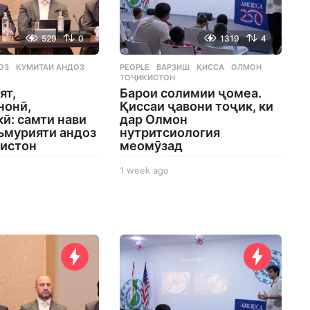
529
0
1319
4
ОЗ
,
КУМИТАИ АНДОЗ
,
PEOPLE
ВАРЗИШ
,
ҚИССА
,
ОЛМОН
,
ТОҶИКИСТОН
ят,
Барои солимии ҷомеа.
нонӣ,
Қиссаи ҷавони тоҷик, ки
ӣ: самти нави
дар Олмон
ъмурияти андоз
нутритсиология
кистон
меомӯзад
1 week ago
1
w
e
e
k
a
g
o