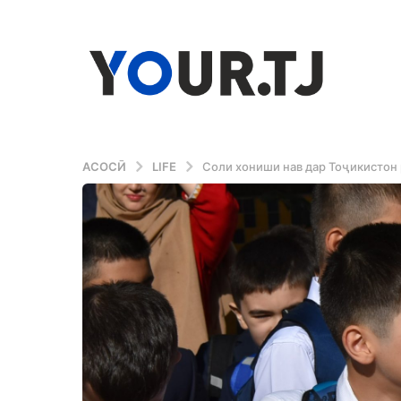
АСОСӢ
LIFE
Соли хониши нав дар Тоҷикистон