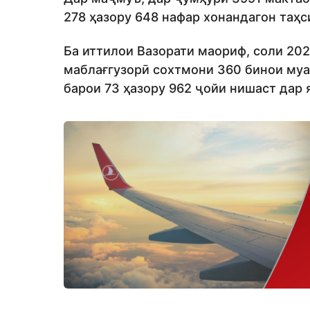
278 ҳазору 648 нафар хонандагон таҳ
Ба иттилои Вазорати маориф, соли 20
маблағгузорӣ сохтмони 360 бинои муа
барои 73 ҳазору 962 ҷойи нишаст дар 