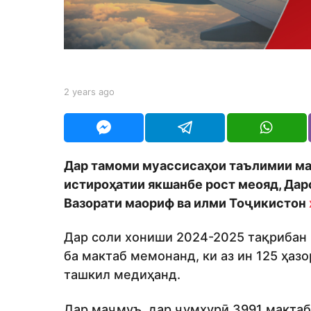
a
g
o
b
2 years ago
2
y
y
S
e
h
a
o
r
d
s
Дар тамоми муассисаҳои таълимии мам
m
a
o
истироҳатии якшанбе рост меояд, Дарс
g
n
o
Вазорати маориф ва илми Тоҷикистон
Дар соли хониши 2024-2025 тақрибан 
ба мактаб мемонанд, ки аз ин 125 ҳаз
ташкил медиҳанд.
Дар маҷмуъ, дар ҷумҳурӣ 3991 мактаб