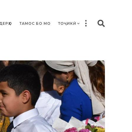
ДЕРҲО
ТАМОС БО МО
ТОҶИКӢ