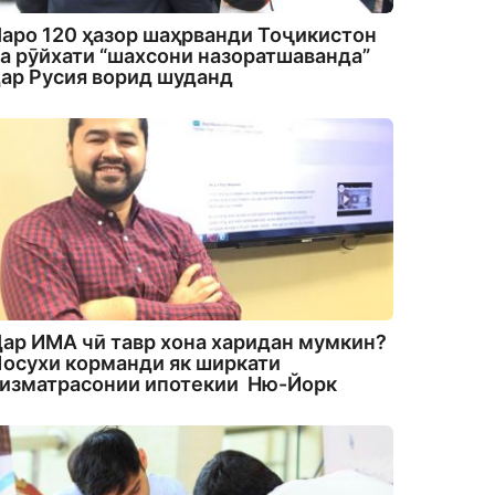
аро 120 ҳазор шаҳрванди Тоҷикистон
а рӯйхати “шахсони назоратшаванда”
ар Русия ворид шуданд
ар ИМА чӣ тавр хона харидан мумкин?
осухи корманди як ширкати
изматрасонии ипотекии Ню-Йорк