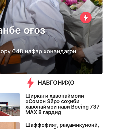
анбе оғоз
зору 648 нафар хонандагон
НАВГОНИҲО
Ширкати ҳавопаймоии
«Сомон Эйр» соҳиби
ҳавопаймои нави Boeing 737
MAX 8 гардид
Шаффофият, рақамикунонӣ,