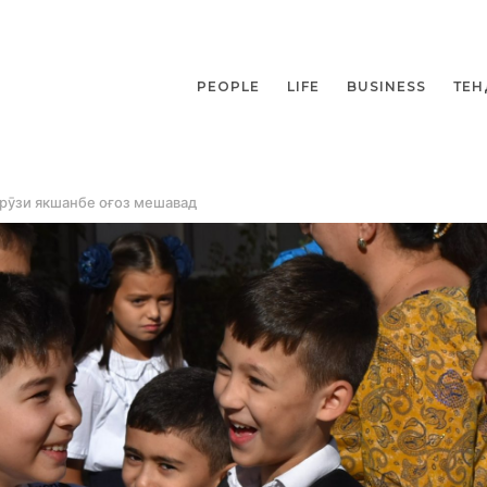
PEOPLE
LIFE
BUSINESS
ТЕН
 рӯзи якшанбе оғоз мешавад