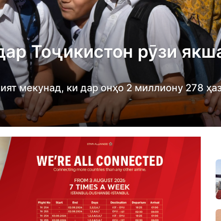
дар Тоҷикистон рӯзи якш
ият мекунад, ки дар онҳо 2 миллиону 278 ҳа