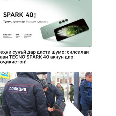
еҳни сунъӣ дар дасти шумо: силсилаи
ави TECNO SPARK 40 акнун дар
оҷикистон!