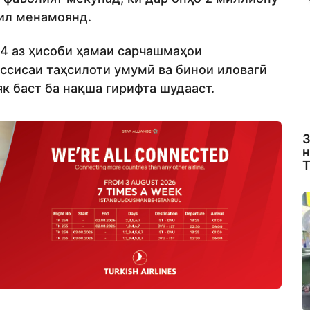
сил менамоянд.
24 аз ҳисоби ҳамаи сарчашмаҳои
ссисаи таҳсилоти умумӣ ва бинои иловагӣ
як баст ба нақша гирифта шудааст.
З
н
Т