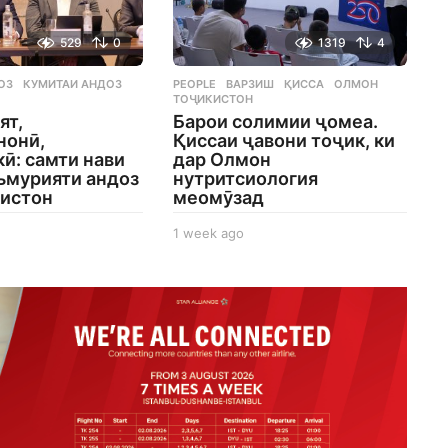
529
0
1319
4
ОЗ
,
КУМИТАИ АНДОЗ
,
PEOPLE
ВАРЗИШ
,
ҚИССА
,
ОЛМОН
,
ТОҶИКИСТОН
ят,
Барои солимии ҷомеа.
нонӣ,
Қиссаи ҷавони тоҷик, ки
ӣ: самти нави
дар Олмон
ъмурияти андоз
нутритсиология
кистон
меомӯзад
1 week ago
1
w
e
e
k
a
g
o