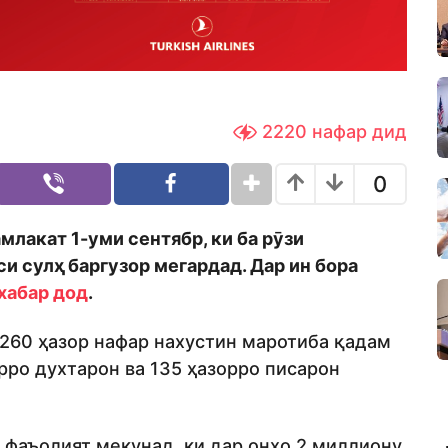
2220
нафар дид
0
лакат 1-уми сентябр, ки ба рӯзи
и сулҳ баргузор мегардад. Дар ин бора
хабар дод
.
260 ҳазор нафар нахустин маротиба қадам
орро духтарон ва 135 ҳазорро писарон
 фаъолият мекунад, ки дар онҳо 2 миллиону