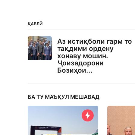
ҚАБЛӢ
Аз истиқболи гарм то
тақдими ордену
хонаву мошин.
Ҷоизадорони
Бозиҳои...
БА ТУ МАЪҚУЛ МЕШАВАД