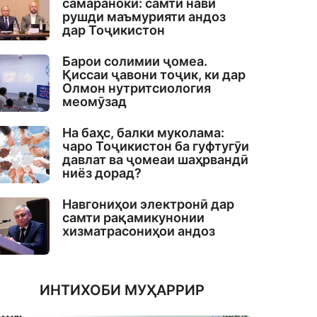
самаранокӣ: самти нави
рушди маъмурияти андоз
дар Тоҷикистон
Барои солимии ҷомеа.
Қиссаи ҷавони тоҷик, ки дар
Олмон нутритсиология
меомӯзад
На баҳс, балки муколама:
чаро Тоҷикистон ба гуфтугӯи
давлат ва ҷомеаи шаҳрвандӣ
ниёз дорад?
Навгониҳои электронӣ дар
самти рақамикунонии
хизматрасониҳои андоз
ИНТИХОБИ МУҲАРРИР