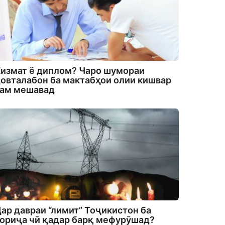
измат ё диплом? Чаро шумораи
овталабон ба мактабҳои олии кишвар
кам мешавад
ар давраи “лимит” Тоҷикистон ба
ориҷа чӣ қадар барқ мефурӯшад?