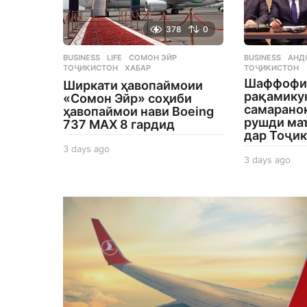
378
0
BUSINESS
,
LIFE
СОМОН ЭЙР
,
BUSINESS
АНД
ТОҶИКИСТОН
,
ХАБАР
ТОҶИКИСТОН
Шаффофи
Ширкати ҳавопаймоии
рақамику
«Сомон Эйр» соҳиби
самаранок
ҳавопаймои нави Boeing
рушди ма
737 MAX 8 гардид
дар Тоҷи
3 days ago
3
3 days ago
3
d
d
a
a
y
y
s
s
a
a
g
g
o
o