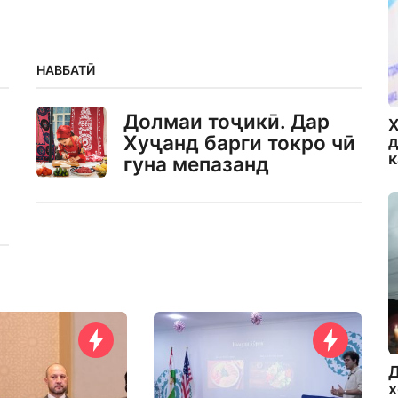
НАВБАТӢ
Долмаи тоҷикӣ. Дар
Х
Хуҷанд барги токро чӣ
д
гуна мепазанд
Д
х