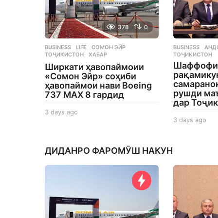
378
0
BUSINESS
,
LIFE
СОМОН ЭЙР
,
BUSINESS
АНД
ТОҶИКИСТОН
,
ХАБАР
ТОҶИКИСТОН
Шаффофи
Ширкати ҳавопаймоии
рақамику
«Сомон Эйр» соҳиби
самаранок
ҳавопаймои нави Boeing
рушди ма
737 MAX 8 гардид
дар Тоҷи
3 days ago
3
3 days ago
3
d
d
a
a
y
y
s
ДИДАНРО ФАРОМӮШ НАКУН
s
a
a
g
g
o
o