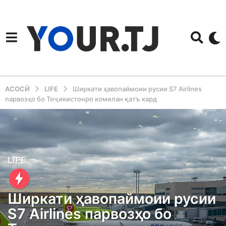
АСОСӢ
LIFE
Ширкати ҳавопаймоии русии S7 Airlines
парвозҳо бо Тоҷикистонро комилан қатъ кард
4
LIFE
y
e
Ширкати ҳавопаймоии русии
a
S7 Airlines парвозҳо бо
r