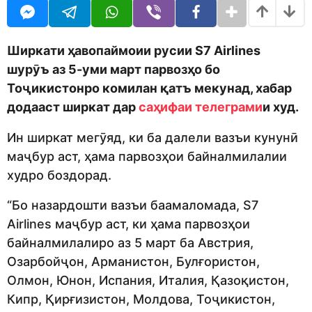
j
r
e
s
d
a
i
g
Ширкати ҳавопаймоии русии S7 Airlines
t
o
шур
ӯъ аз
5
-уми
март парвозҳо бо
o
r
Тоҷикистонро комилан қатъ мекунад, хабар
додааст
ширкат дар
саҳифаи
телеграм
и
и худ.
Ин ширкат мегӯяд, ки ба далели вазъи кунунӣ
маҷбур аст, ҳама парвозҳои байналмилалии
худро боздорад.
“Бо назардошти вазъи баамаломада, S7
Airlines маҷбур аст, ки ҳама парвозҳои
байналмилалиро аз 5 март ба Австрия,
Озарбойҷон, Арманистон, Булғористон,
Олмон, Юнон, Испания, Италия, Қазоқистон,
Кипр, Қирғизистон, Молдова, Тоҷикистон,