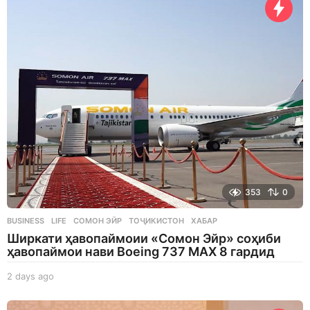
353
0
BUSINESS
,
LIFE
СОМОН ЭЙР
,
ТОҶИКИСТОН
,
ХАБАР
Ширкати ҳавопаймоии «Сомон Эйр» соҳиби
ҳавопаймои нави Boeing 737 MAX 8 гардид
2 days ago
2
d
a