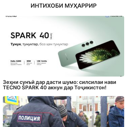
ИНТИХОБИ МУҲАРРИР
Зеҳни сунъӣ дар дасти шумо: силсилаи нави
TECNO SPARK 40 акнун дар Тоҷикистон!