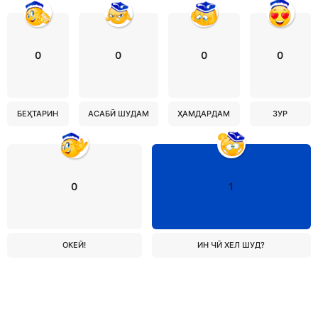
0
0
0
0
БЕҲТАРИН
АСАБӢ ШУДАМ
ҲАМДАРДАМ
ЗУР
0
1
ОКЕЙ!
ИН ЧӢ ХЕЛ ШУД?