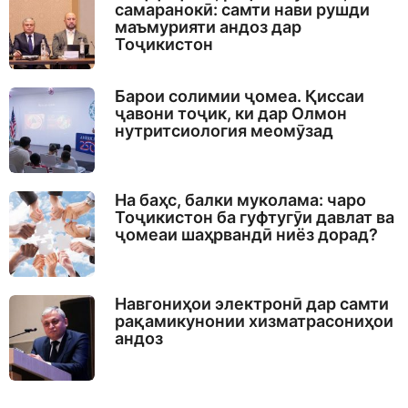
самаранокӣ: самти нави рушди
маъмурияти андоз дар
Тоҷикистон
Барои солимии ҷомеа. Қиссаи
ҷавони тоҷик, ки дар Олмон
нутритсиология меомӯзад
На баҳс, балки муколама: чаро
Тоҷикистон ба гуфтугӯи давлат ва
ҷомеаи шаҳрвандӣ ниёз дорад?
Навгониҳои электронӣ дар самти
рақамикунонии хизматрасониҳои
андоз