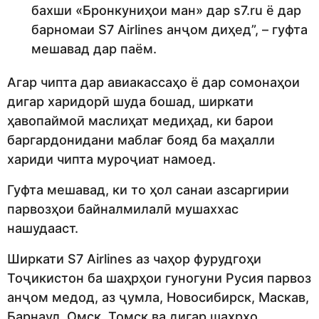
бахши «Бронкуниҳои ман» дар s7.ru ё дар
барномаи S7 Airlines анҷом диҳед”, – гуфта
мешавад дар паём.
Агар чипта дар авиакассаҳо ё дар сомонаҳои
дигар харидорӣ шуда бошад, ширкати
ҳавопаймоӣ маслиҳат медиҳад, ки барои
баргардонидани маблағ бояд ба маҳалли
хариди чипта муроҷиат намоед.
Гуфта мешавад, ки то ҳол санаи азсаргирии
парвозҳои байналмилалӣ мушаххас
нашудааст.
Ширкати S7 Airlines аз чаҳор фурудгоҳи
Тоҷикистон ба шаҳрҳои гуногуни Русия парвоз
анҷом медод, аз ҷумла, Новосибирск, Маскав,
Барнаул, Омск, Томск ва дигар шаҳрҳо.