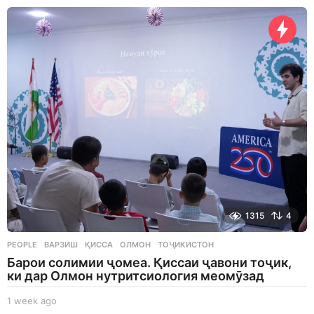
a
y
s
a
g
o
1315
4
PEOPLE
ВАРЗИШ
,
ҚИССА
,
ОЛМОН
,
ТОҶИКИСТОН
Барои солимии ҷомеа. Қиссаи ҷавони тоҷик,
ки дар Олмон нутритсиология меомӯзад
1 week ago
1