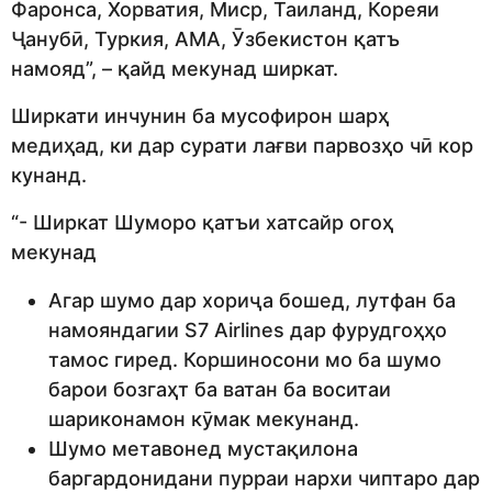
Фаронса, Хорватия, Миср, Таиланд, Кореяи
Ҷанубӣ, Туркия, АМА, Ӯзбекистон қатъ
намояд”, – қайд мекунад ширкат.
Ширкати инчунин ба мусофирон шарҳ
медиҳад, ки дар сурати лағви парвозҳо чӣ кор
кунанд.
“- Ширкат Шуморо қатъи хатсайр огоҳ
мекунад
Агар шумо дар хориҷа бошед, лутфан ба
намояндагии S7 Airlines дар фурудгоҳҳо
тамос гиред. Коршиносони мо ба шумо
барои бозгаҳт ба ватан ба воситаи
шариконамон кӯмак мекунанд.
Шумо метавонед мустақилона
баргардонидани пурраи нархи чиптаро дар