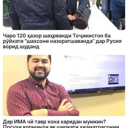
Чаро 120 ҳазор шаҳрванди Тоҷикистон ба
рӯйхати “шахсони назоратшаванда” дар Русия
ворид шуданд
Дар ИМА чӣ тавр хона харидан мумкин?
Посухи корманди як ширкати хизматрасонии