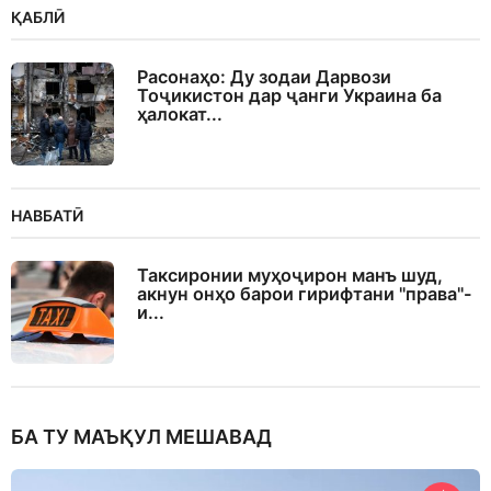
ҚАБЛӢ
Расонаҳо: Ду зодаи Дарвози
Тоҷикистон дар ҷанги Украина ба
ҳалокат...
НАВБАТӢ
Таксиронии муҳоҷирон манъ шуд,
акнун онҳо барои гирифтани "права"-
и...
БА ТУ МАЪҚУЛ МЕШАВАД