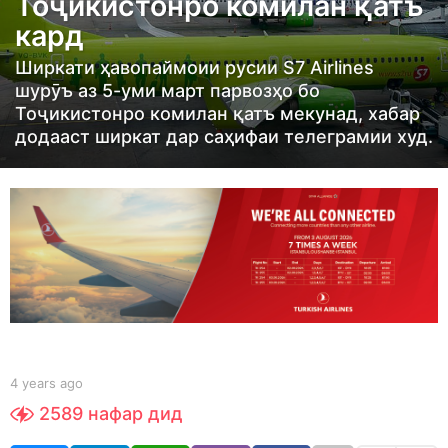
Тоҷикистонро комилан қатъ
s
кард
a
g
Ширкати ҳавопаймоии русии S7 Airlines
o
шурӯъ аз 5-уми март парвозҳо бо
4
Тоҷикистонро комилан қатъ мекунад, хабар
додааст ширкат дар саҳифаи телеграмии худ.
y
e
a
r
s
a
g
o
b
4 years ago
4
y
y
2589
нафар дид
t
e
a
a