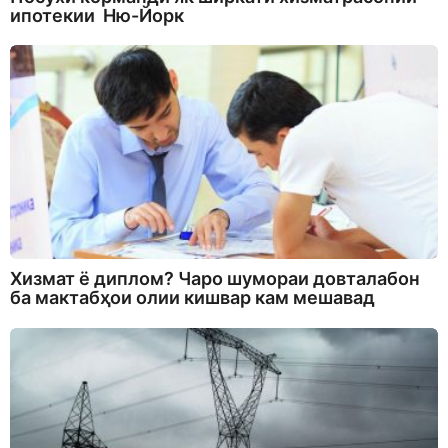
ипотекии Ню-Йорк
Хизмат ё диплом? Чаро шумораи довталабон
ба мактабҳои олии кишвар кам мешавад