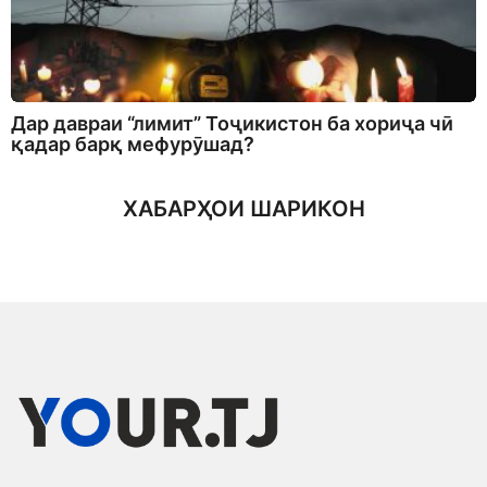
Дар давраи “лимит” Тоҷикистон ба хориҷа чӣ
қадар барқ мефурӯшад?
ХАБАРҲОИ ШАРИКОН