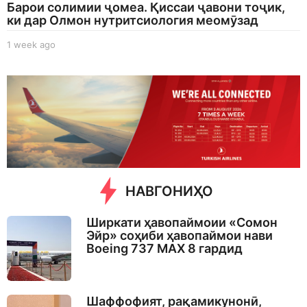
Барои солимии ҷомеа. Қиссаи ҷавони тоҷик,
ки дар Олмон нутритсиология меомӯзад
1 week ago
1
w
e
e
k
a
g
o
НАВГОНИҲО
Ширкати ҳавопаймоии «Сомон
Эйр» соҳиби ҳавопаймои нави
Boeing 737 MAX 8 гардид
Шаффофият, рақамикунонӣ,