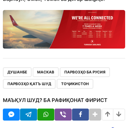
,
,
,
,
ДУШАНБЕ
МАСКАВ
ПАРВОЗҲО БА РУСИЯ
ПАРВОЗҲО ҚАТЪ ШУД
ТОҶИКИСТОН
МАЪҚУЛ ШУД? БА РАФИҚОНАТ ФИРИСТ