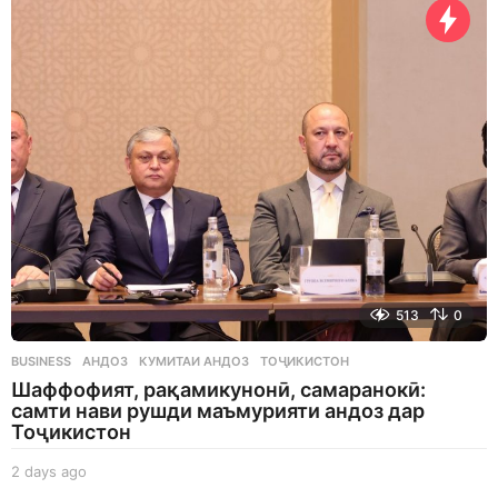
y
s
a
g
o
513
0
BUSINESS
АНДОЗ
,
КУМИТАИ АНДОЗ
,
ТОҶИКИСТОН
Шаффофият, рақамикунонӣ, самаранокӣ:
самти нави рушди маъмурияти андоз дар
Тоҷикистон
2 days ago
2
d