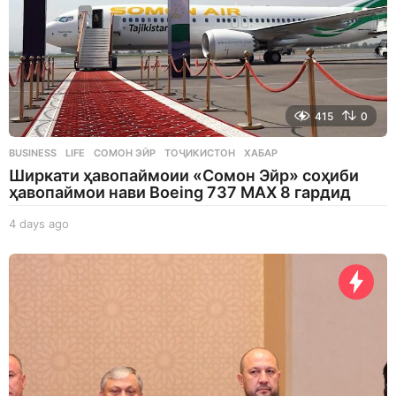
415
0
BUSINESS
,
LIFE
СОМОН ЭЙР
,
ТОҶИКИСТОН
,
ХАБАР
Ширкати ҳавопаймоии «Сомон Эйр» соҳиби
ҳавопаймои нави Boeing 737 MAX 8 гардид
4 days ago
4
d
a
y
s
a
g
o