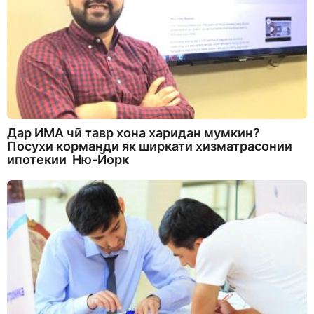
Дар ИМА чӣ тавр хона харидан мумкин?
Посухи корманди як ширкати хизматрасонии
ипотекии Ню-Йорк