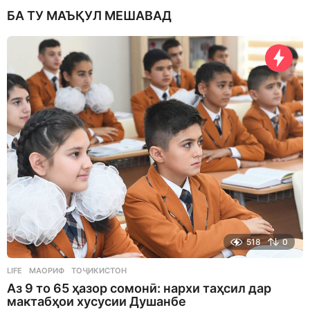
БА ТУ МАЪҚУЛ МЕШАВАД
518
0
LIFE
МАОРИФ
,
ТОҶИКИСТОН
Аз 9 то 65 ҳазор сомонӣ: нархи таҳсил дар
мактабҳои хусусии Душанбе