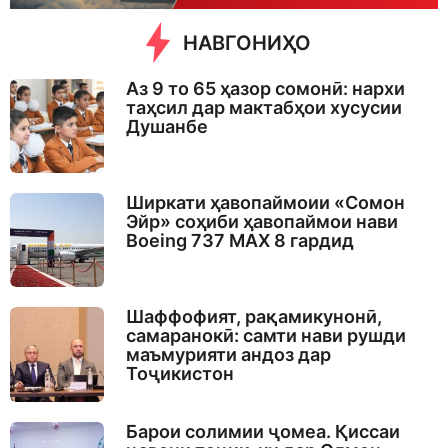
НАВГОНИҲО
Аз 9 то 65 ҳазор сомонӣ: нархи
таҳсил дар мактабҳои хусусии
Душанбе
Ширкати ҳавопаймоии «Сомон
Эйр» соҳиби ҳавопаймои нави
Boeing 737 MAX 8 гардид
Шаффофият, рақамикунонӣ,
самаранокӣ: самти нави рушди
маъмурияти андоз дар
Тоҷикистон
Барои солимии ҷомеа. Қиссаи