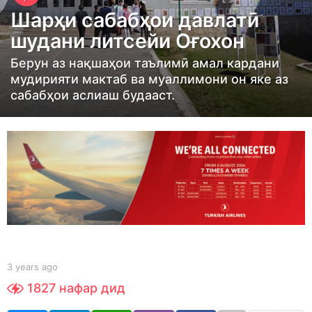
e
Шарҳи сабабҳои давлатӣ
a
шудани литсейи Оғохон
r
s
Берун аз нақшаҳои таълимӣ амал кардани
мудирияти мактаб ва муаллимони он яке аз
a
сабабҳои аслиаш будааст.
g
o
3
y
e
a
r
s
a
g
b
3 years ago
3
y
y
o
1827
нафар дид
S
e
h
a