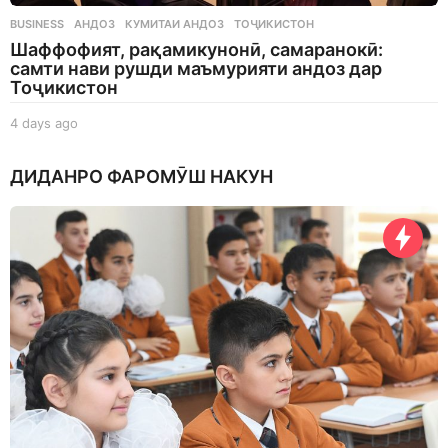
BUSINESS
АНДОЗ
,
КУМИТАИ АНДОЗ
,
ТОҶИКИСТОН
Шаффофият, рақамикунонӣ, самаранокӣ:
самти нави рушди маъмурияти андоз дар
Тоҷикистон
4 days ago
4
d
a
ДИДАНРО ФАРОМӮШ НАКУН
y
s
a
g
o