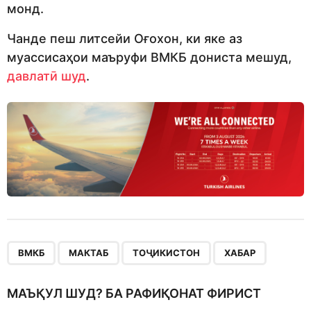
монд.
Чанде пеш литсейи Оғохон, ки яке аз
муассисаҳои маъруфи ВМКБ дониста мешуд,
давлатӣ шуд
.
,
,
,
ВМКБ
МАКТАБ
ТОҶИКИСТОН
ХАБАР
МАЪҚУЛ ШУД? БА РАФИҚОНАТ ФИРИСТ