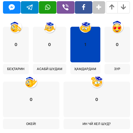
0
0
1
0
БЕҲТАРИН
АСАБӢ ШУДАМ
ҲАМДАРДАМ
ЗУР
0
0
ОКЕЙ!
ИН ЧӢ ХЕЛ ШУД?