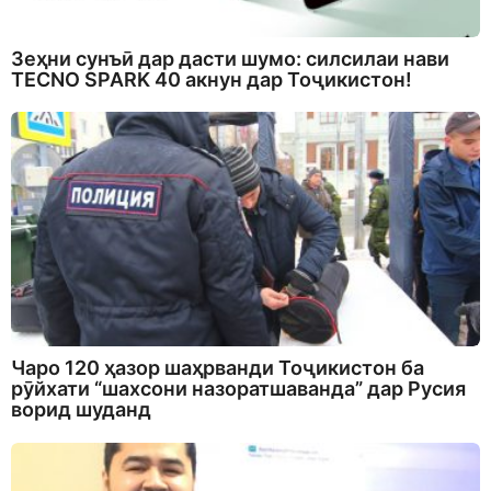
Зеҳни сунъӣ дар дасти шумо: силсилаи нави
TECNO SPARK 40 акнун дар Тоҷикистон!
Чаро 120 ҳазор шаҳрванди Тоҷикистон ба
рӯйхати “шахсони назоратшаванда” дар Русия
ворид шуданд