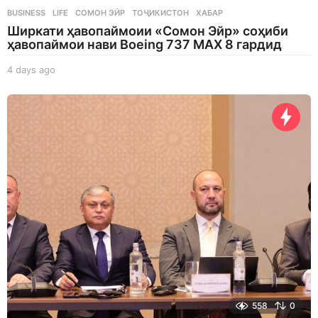
BUSINESS
,
LIFE
СОМОН ЭЙР
,
ТОҶИКИСТОН
,
ХАБАР
Ширкати ҳавопаймоии «Сомон Эйр» соҳиби
ҳавопаймои нави Boeing 737 MAX 8 гардид
4 days ago
4
d
a
y
s
a
g
o
558
0