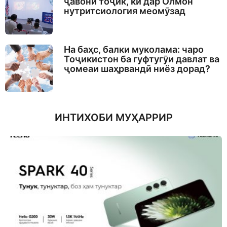
ҷавони тоҷик, ки дар Олмон
нутритсиология меомӯзад
На баҳс, балки муколама: чаро
Тоҷикистон ба гуфтугӯи давлат ва
ҷомеаи шаҳрвандӣ ниёз дорад?
ИНТИХОБИ МУҲАРРИР