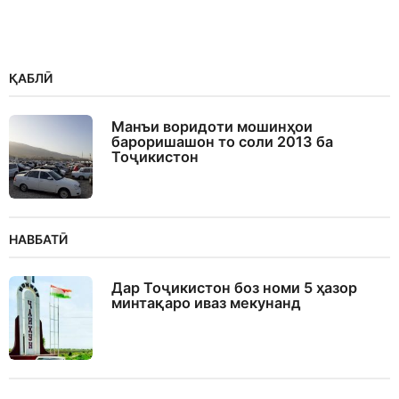
ҚАБЛӢ
Манъи воридоти мошинҳои
бароришашон то соли 2013 ба
Тоҷикистон
НАВБАТӢ
Дар Тоҷикистон боз номи 5 ҳазор
минтақаро иваз мекунанд