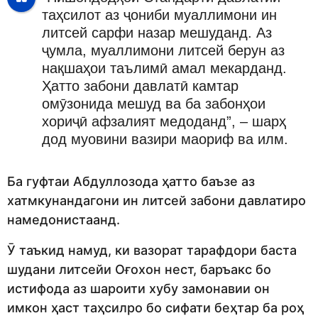
таҳсилот аз ҷониби муаллимони ин
литсей сарфи назар мешуданд. Аз
ҷумла, муаллимони литсей берун аз
нақшаҳои таълимӣ амал мекарданд.
Ҳатто забони давлатӣ камтар
омӯзонида мешуд ва ба забонҳои
хориҷӣ афзалият медоданд”, – шарҳ
дод муовини вазири маориф ва илм.
Ба гуфтаи Абдуллозода ҳатто баъзе аз
хатмкунандагони ин литсей забони давлатиро
намедонистаанд.
Ӯ таъкид намуд, ки вазорат тарафдори баста
шудани литсейи Оғохон нест, баръакс бо
истифода аз шароити хубу замонавии он
имкон ҳаст таҳсилро бо сифати беҳтар ба роҳ