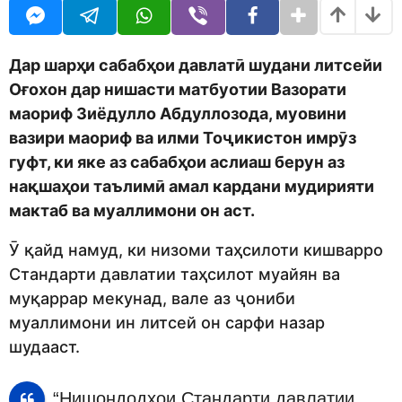
o
r
d
s
m
a
o
g
Дар шарҳи сабабҳои давлатӣ шудани литсейи
n
o
Оғохон дар нишасти матбуотии Вазорати
маориф Зиёдулло Абдуллозода, муовини
вазири маориф ва илми Тоҷикистон имрӯз
гуфт, ки яке аз сабабҳои аслиаш берун аз
нақшаҳои таълимӣ амал кардани мудирияти
мактаб ва муаллимони он аст.
Ӯ қайд намуд, ки низоми таҳсилоти кишварро
Стандарти давлатии таҳсилот муайян ва
муқаррар мекунад, вале аз ҷониби
муаллимони ин литсей он сарфи назар
шудааст.
“Нишондодҳои Стандарти давлатии