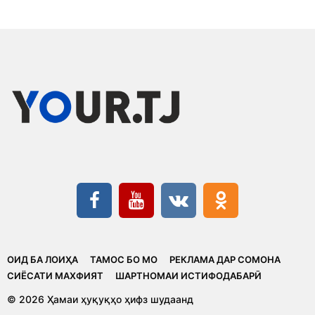
ОИД БА ЛОИҲА
ТАМОС БО МО
РЕКЛАМА ДАР СОМОНА
CИЁСАТИ МАХФИЯТ
ШАРТНОМАИ ИСТИФОДАБАРӢ
© 2026 Ҳамаи ҳуқуқҳо ҳифз шудаанд