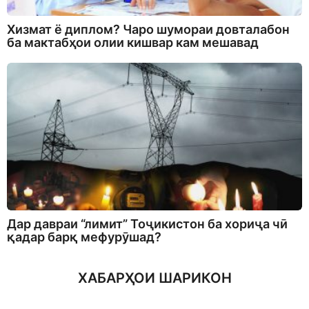
Хизмат ё диплом? Чаро шумораи довталабон
ба мактабҳои олии кишвар кам мешавад
Дар давраи “лимит” Тоҷикистон ба хориҷа чӣ
қадар барқ мефурӯшад?
ХАБАРҲОИ ШАРИКОН