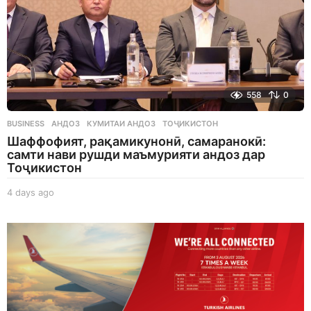
558
0
BUSINESS
АНДОЗ
,
КУМИТАИ АНДОЗ
,
ТОҶИКИСТОН
Шаффофият, рақамикунонӣ, самаранокӣ:
самти нави рушди маъмурияти андоз дар
Тоҷикистон
4 days ago
4
d
a
y
s
a
g
o