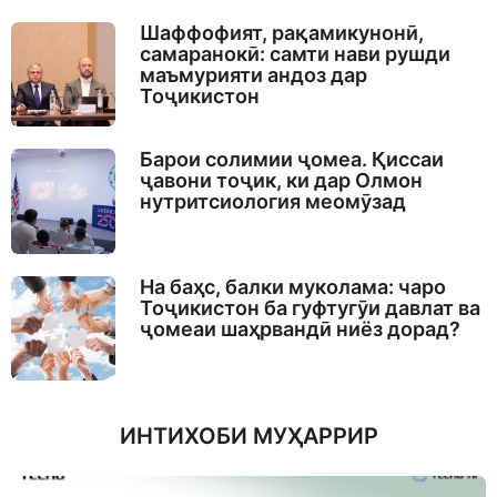
Шаффофият, рақамикунонӣ,
самаранокӣ: самти нави рушди
маъмурияти андоз дар
Тоҷикистон
Барои солимии ҷомеа. Қиссаи
ҷавони тоҷик, ки дар Олмон
нутритсиология меомӯзад
На баҳс, балки муколама: чаро
Тоҷикистон ба гуфтугӯи давлат ва
ҷомеаи шаҳрвандӣ ниёз дорад?
ИНТИХОБИ МУҲАРРИР