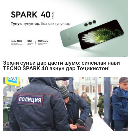
Зеҳни сунъӣ дар дасти шумо: силсилаи нави
TECNO SPARK 40 акнун дар Тоҷикистон!