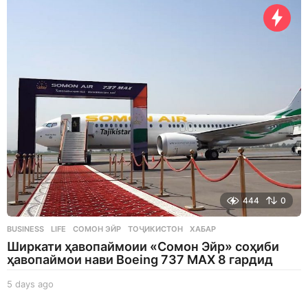
y
s
a
g
o
444
0
BUSINESS
,
LIFE
СОМОН ЭЙР
,
ТОҶИКИСТОН
,
ХАБАР
Ширкати ҳавопаймоии «Сомон Эйр» соҳиби
ҳавопаймои нави Boeing 737 MAX 8 гардид
5 days ago
5
d