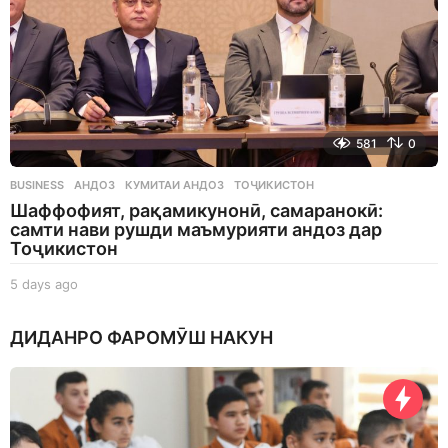
581
0
BUSINESS
АНДОЗ
,
КУМИТАИ АНДОЗ
,
ТОҶИКИСТОН
Шаффофият, рақамикунонӣ, самаранокӣ:
самти нави рушди маъмурияти андоз дар
Тоҷикистон
5 days ago
5
d
a
ДИДАНРО ФАРОМӮШ НАКУН
y
s
a
g
o