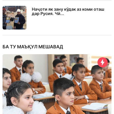
Наҷоти як зану кӯдак аз коми оташ
дар Русия. Чӣ...
БА ТУ МАЪҚУЛ МЕШАВАД