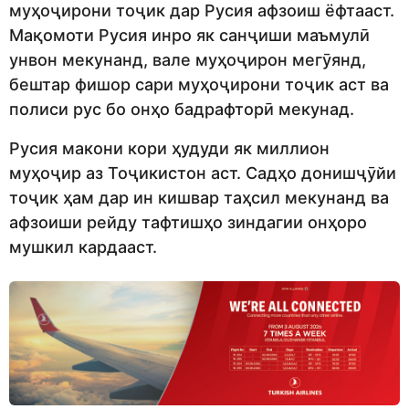
муҳоҷирони тоҷик дар Русия афзоиш ёфтааст.
Мақомоти Русия инро як санҷиши маъмулӣ
унвон мекунанд, вале муҳоҷирон мегӯянд,
бештар фишор сари муҳоҷирони тоҷик аст ва
полиси рус бо онҳо бадрафторӣ мекунад.
Русия макони кори ҳудуди як миллион
муҳоҷир аз Тоҷикистон аст. Садҳо донишҷӯйи
тоҷик ҳам дар ин кишвар таҳсил мекунанд ва
афзоиши рейду тафтишҳо зиндагии онҳоро
мушкил кардааст.