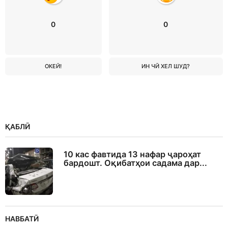
0
0
ОКЕЙ!
ИН ЧӢ ХЕЛ ШУД?
ҚАБЛӢ
10 кас фавтида 13 нафар ҷароҳат
бардошт. Оқибатҳои садама дар...
НАВБАТӢ