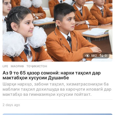
582
0
LIFE
МАОРИФ
,
ТОҶИКИСТОН
Аз 9 то 65 ҳазор сомонӣ: нархи таҳсил дар
мактабҳои хусусии Душанбе
Шарҳи нархҳо, забони таҳсил, хизматрасониҳои ба
маблағи таҳсил дохилшуда ва хароҷоти иловагӣ дар
мактабҳо ва гимназияҳои хусусии пойтахт.
2 days ago
2
d
a