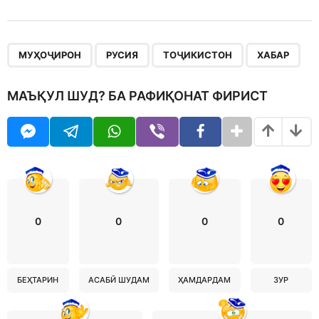
,
,
,
МУҲОҶИРОН
РУСИЯ
ТОҶИКИСТОН
ХАБАР
МАЪҚУЛ ШУД? БА РАФИҚОНАТ ФИРИСТ
0
0
0
0
БЕҲТАРИН
АСАБӢ ШУДАМ
ҲАМДАРДАМ
ЗУР