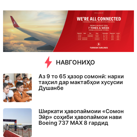
d
a
y
s
a
g
o
НАВГОНИҲО
Аз 9 то 65 ҳазор сомонӣ: нархи
таҳсил дар мактабҳои хусусии
Душанбе
Ширкати ҳавопаймоии «Сомон
Эйр» соҳиби ҳавопаймои нави
Boeing 737 MAX 8 гардид