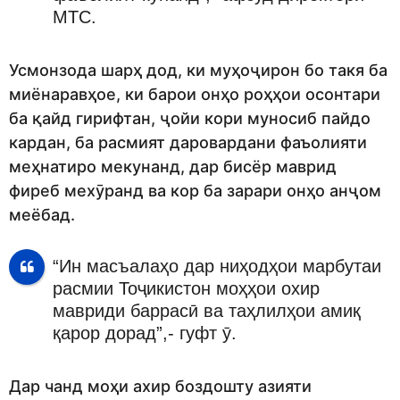
МТС.
Усмонзода шарҳ дод, ки муҳоҷирон бо такя ба
миёнаравҳое, ки барои онҳо роҳҳои осонтари
ба қайд гирифтан, ҷойи кори муносиб пайдо
кардан, ба расмият даровардани фаъолияти
меҳнатиро мекунанд, дар бисёр маврид
фиреб мехӯранд ва кор ба зарари онҳо анҷом
меёбад.
“Ин масъалаҳо дар ниҳодҳои марбутаи
расмии Тоҷикистон моҳҳои охир
мавриди баррасӣ ва таҳлилҳои амиқ
қарор дорад”,- гуфт ӯ.
Дар чанд моҳи ахир боздошту азияти