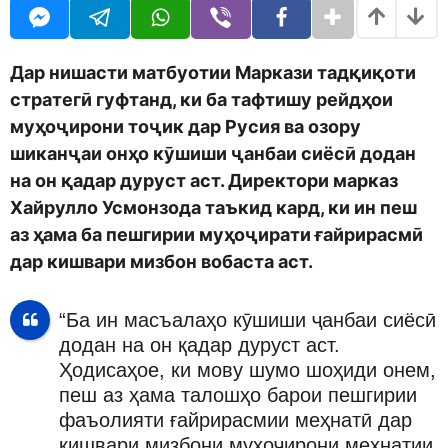
o
r
d
s
m
a
o
g
Дар нишасти матбуотии Маркази тадқиқоти
n
o
стратегӣ гуфтанд, ки ба тафтишу рейдҳои
муҳоҷирони тоҷик дар Русия ва озору
шиканҷаи онҳо кӯшиши ҷанбаи сиёсӣ додан
на он қадар дуруст аст. Директори марказ
Хайрулло Усмонзода таъкид кард, ки ин пеш
аз ҳама ба пешгирии муҳоҷирати ғайрирасмӣ
дар кишвари мизбон вобаста аст.
“Ба ин масъалаҳо кӯшиши ҷанбаи сиёсӣ
додан на он қадар дуруст аст.
Ҳодисаҳое, ки мову шумо шоҳиди онем,
пеш аз ҳама талошҳо барои пешгирии
фаъолияти ғайрирасмии меҳнатӣ дар
кишвари мизбони муҳоҷирони меҳнатии