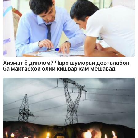
Хизмат ё диплом? Чаро шумораи довталабон
ба мактабҳои олии кишвар кам мешавад