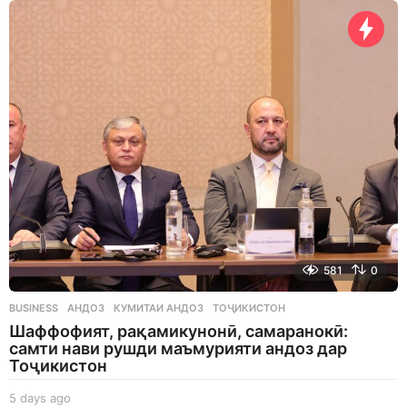
a
y
s
a
g
o
581
0
BUSINESS
АНДОЗ
,
КУМИТАИ АНДОЗ
,
ТОҶИКИСТОН
Шаффофият, рақамикунонӣ, самаранокӣ:
самти нави рушди маъмурияти андоз дар
Тоҷикистон
5 days ago
5