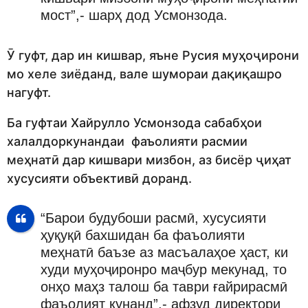
мост”,- шарҳ дод Усмонзода.
Ӯ гуфт, дар ин кишвар, яъне Русия муҳоҷирони
мо хеле зиёданд, вале шумораи дақиқашро
нагуфт.
Ба гуфтаи Хайрулло Усмонзода сабабҳои
халалдоркунандаи фаъолияти расмии
меҳнатӣ дар кишвари мизбон, аз бисёр ҷиҳат
хусусияти объективӣ доранд.
“Барои будубоши расмӣ, хусусияти
ҳуқуқӣ бахшидан ба фаъолияти
меҳнатӣ баъзе аз масъалаҳое ҳаст, ки
худи муҳоҷиронро маҷбур мекунад, то
онҳо маҳз талош ба таври ғайрирасмӣ
фаъолият кунанд”,- афзуд директори