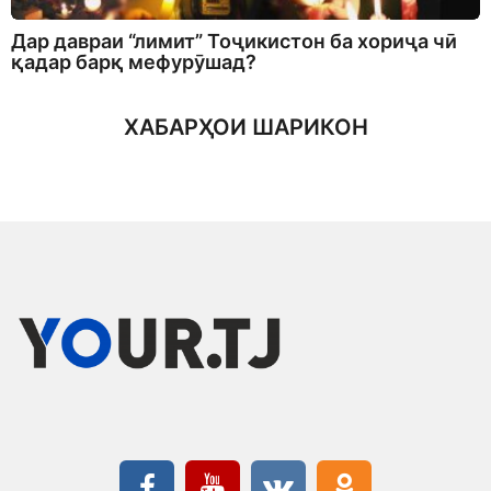
Дар давраи “лимит” Тоҷикистон ба хориҷа чӣ
қадар барқ мефурӯшад?
ХАБАРҲОИ ШАРИКОН