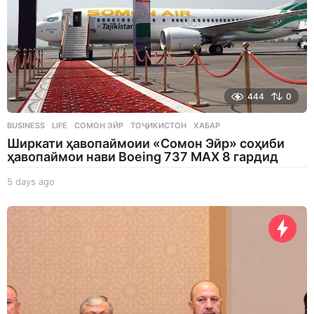
444
0
BUSINESS
,
LIFE
СОМОН ЭЙР
,
ТОҶИКИСТОН
,
ХАБАР
Ширкати ҳавопаймоии «Сомон Эйр» соҳиби
ҳавопаймои нави Boeing 737 MAX 8 гардид
5 days ago
5
d
a
y
s
a
g
o