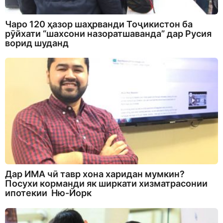
Чаро 120 ҳазор шаҳрванди Тоҷикистон ба
рӯйхати “шахсони назоратшаванда” дар Русия
ворид шуданд
Дар ИМА чӣ тавр хона харидан мумкин?
Посухи корманди як ширкати хизматрасонии
ипотекии Ню-Йорк