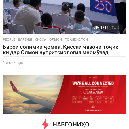
1319
4
PEOPLE
ВАРЗИШ
,
ҚИССА
,
ОЛМОН
,
ТОҶИКИСТОН
Барои солимии ҷомеа. Қиссаи ҷавони тоҷик,
ки дар Олмон нутритсиология меомӯзад
1 week ago
1
w
e
e
k
a
g
o
НАВГОНИҲО