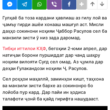
o
U
r
R
s
a
g
Гулҳаё ба тоза кардани ҳавлиаш аз гилу лой ва
o
ҷамъу гирди ашёи хонааш машғул аст. Мисли
даҳҳо сокинони ноҳияи Ҷаббор Расулов сел ба
манзили зисти ӯ низ зада даромад.
Тибқи иттилои КҲФ
, бегоҳии 2-юми апрел, дар
натиҷаи борони пуршиддат дар чанд шаҳру
ноҳияи вилояти Суғд сел омад. Аз ҷумла дар
деҳаи Ғулакандози ноҳияи Ҷ. Расулов.
Сел роҳҳои маҳаллӣ, заминҳои кишт, таҳхона
ва манзили зисти бархе аз сокинонро бо
лойоба пур кард. Дар пайи ин ҳодиса
талафоти ҷонӣ ба қайд гирифта нашудааст.