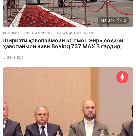
377
0
BUSINESS
,
LIFE
СОМОН ЭЙР
,
ТОҶИКИСТОН
,
ХАБАР
Ширкати ҳавопаймоии «Сомон Эйр» соҳиби
ҳавопаймои нави Boeing 737 MAX 8 гардид
3 days ago
3
d
a
y
s
a
g
o