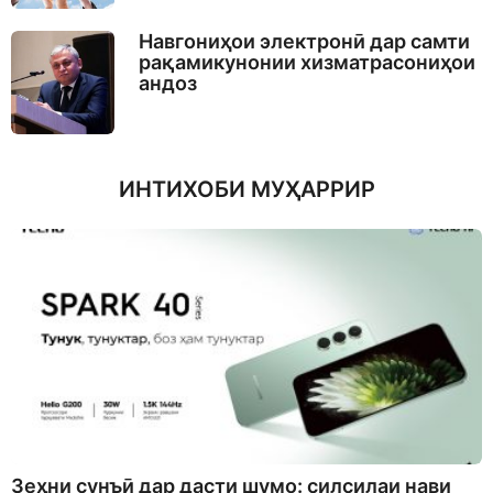
Навгониҳои электронӣ дар самти
рақамикунонии хизматрасониҳои
андоз
ИНТИХОБИ МУҲАРРИР
Зеҳни сунъӣ дар дасти шумо: силсилаи нави