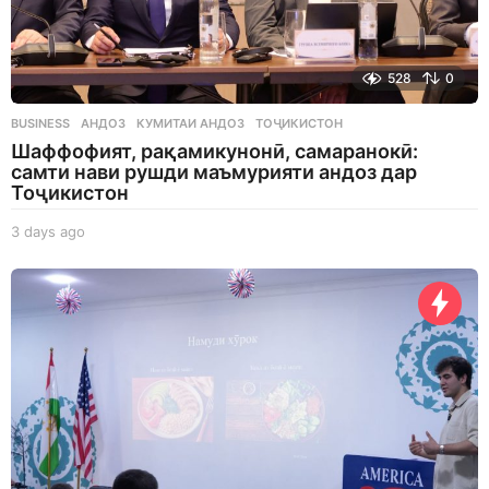
528
0
BUSINESS
АНДОЗ
,
КУМИТАИ АНДОЗ
,
ТОҶИКИСТОН
Шаффофият, рақамикунонӣ, самаранокӣ:
самти нави рушди маъмурияти андоз дар
Тоҷикистон
3 days ago
3
d
a
y
s
a
g
o