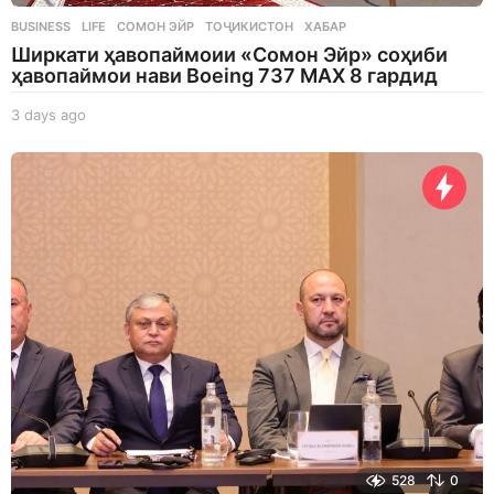
BUSINESS
,
LIFE
СОМОН ЭЙР
,
ТОҶИКИСТОН
,
ХАБАР
Ширкати ҳавопаймоии «Сомон Эйр» соҳиби
ҳавопаймои нави Boeing 737 MAX 8 гардид
3 days ago
3
d
a
y
s
a
g
o
528
0