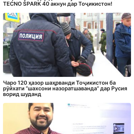
TECNO SPARK 40 акнун дар Тоҷикистон!
Чаро 120 ҳазор шаҳрванди Тоҷикистон ба
рӯйхати “шахсони назоратшаванда” дар Русия
ворид шуданд