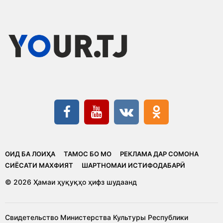
ОИД БА ЛОИҲА
ТАМОС БО МО
РЕКЛАМА ДАР СОМОНА
CИЁСАТИ МАХФИЯТ
ШАРТНОМАИ ИСТИФОДАБАРӢ
© 2026 Ҳамаи ҳуқуқҳо ҳифз шудаанд
Свидетельство Министерства Культуры Республики