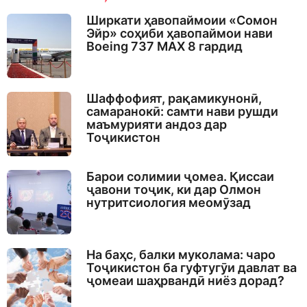
Ширкати ҳавопаймоии «Сомон
Эйр» соҳиби ҳавопаймои нави
Boeing 737 MAX 8 гардид
Шаффофият, рақамикунонӣ,
самаранокӣ: самти нави рушди
маъмурияти андоз дар
Тоҷикистон
Барои солимии ҷомеа. Қиссаи
ҷавони тоҷик, ки дар Олмон
нутритсиология меомӯзад
На баҳс, балки муколама: чаро
Тоҷикистон ба гуфтугӯи давлат ва
ҷомеаи шаҳрвандӣ ниёз дорад?