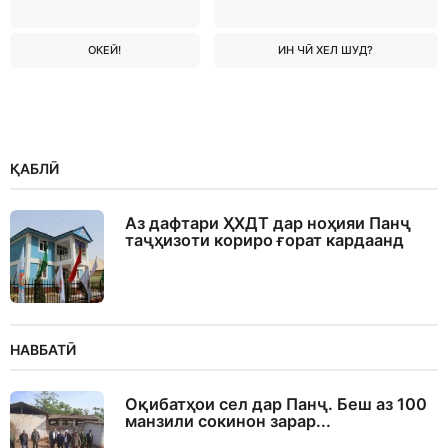
ОКЕЙ!
ИН ЧӢ ХЕЛ ШУД?
ҚАБЛӢ
Аз дафтари ҲХДТ дар ноҳияи Панҷ
таҷҳизоти кориро ғорат кардаанд
НАВБАТӢ
Оқибатҳои сел дар Панҷ. Беш аз 100
манзили сокинон зарар...