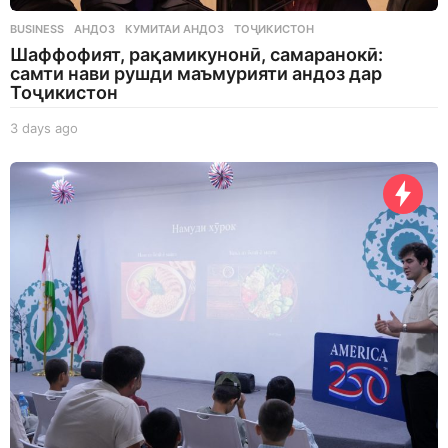
BUSINESS
АНДОЗ
,
КУМИТАИ АНДОЗ
,
ТОҶИКИСТОН
Шаффофият, рақамикунонӣ, самаранокӣ:
самти нави рушди маъмурияти андоз дар
Тоҷикистон
3 days ago
3
d
a
y
s
a
g
o