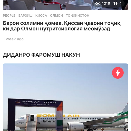
1319
4
PEOPLE
ВАРЗИШ
,
ҚИССА
,
ОЛМОН
,
ТОҶИКИСТОН
Барои солимии ҷомеа. Қиссаи ҷавони тоҷик,
ки дар Олмон нутритсиология меомӯзад
1 week ago
1
w
e
ДИДАНРО ФАРОМӮШ НАКУН
e
k
a
g
o