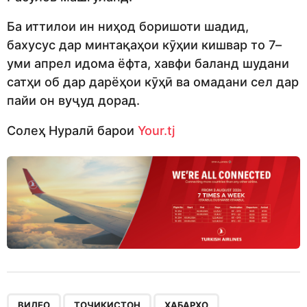
Ба иттилои ин ниҳод боришоти шадид,
бахусус дар минтақаҳои кӯҳии кишвар то 7–
уми апрел идома ёфта, хавфи баланд шудани
сатҳи об дар дарёҳои кӯҳӣ ва омадани сел дар
пайи он вуҷуд дорад.
Солеҳ Нуралӣ барои
Your.tj
,
,
ВИДЕО
ТОҶИКИСТОН
ХАБАРҲО