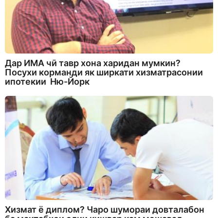
Дар ИМА чӣ тавр хона харидан мумкин?
Посухи корманди як ширкати хизматрасонии
ипотекии Ню-Йорк
Хизмат ё диплом? Чаро шумораи довталабон