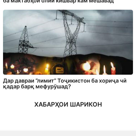
ба мактабҳои олии кишвар кам мешавад
Дар давраи “лимит” Тоҷикистон ба хориҷа чӣ
қадар барқ мефурӯшад?
ХАБАРҲОИ ШАРИКОН