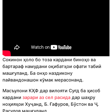
Сокинон ҳоло бо тоза кардани биноҳо ва
бартараф намудани оқибатҳои офати табиӣ
машғуланд. Ба онҳо наздикону
пайвандонашон кӯмак мерасонанд.
Масъулони КҲФ дар вилояти Суғд ба ҳисоб
кардани
зарари аз сел расида
дар шаҳру
ноҳияҳои Хуҷанд, Б. Ғафуров, Бӯстон ва Ҷ.
Расулов машғуланд.