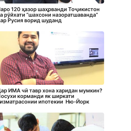
аро 120 ҳазор шаҳрванди Тоҷикистон
а рӯйхати “шахсони назоратшаванда”
ар Русия ворид шуданд
ар ИМА чӣ тавр хона харидан мумкин?
осухи корманди як ширкати
изматрасонии ипотекии Ню-Йорк