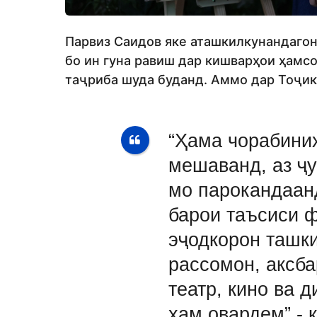
Парвиз Саидов яке аташкилкунандагон
бо ин гуна равиш дар кишварҳои ҳамсо
таҷриба шуда буданд. Аммо дар Тоҷик
“Ҳама чорабиниҳ
мешаванд, аз ҷ
мо парокандаан
барои таъсиси 
эҷодкорон ташки
рассомон, аксб
театр, кино ва 
ҳам овардем”,- 