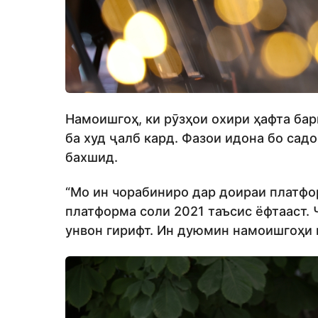
Намоишгоҳ, ки рӯзҳои охири ҳафта бар
ба худ ҷалб кард. Фазои идона бо сад
бахшид.
“Мо ин чорабиниро дар доираи платфо
платформа соли 2021 таъсис ёфтааст.
унвон гирифт. Ин дуюмин намоишгоҳи 