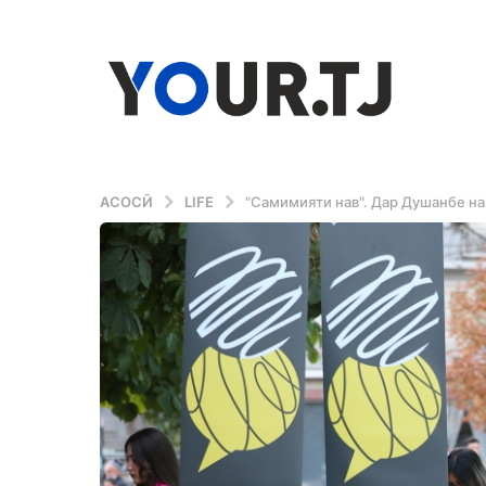
АСОСӢ
LIFE
"Самимияти нав". Дар Душанбе н