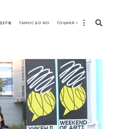
ДЕРҲО
ТАМОС БО МО
ТОҶИКӢ