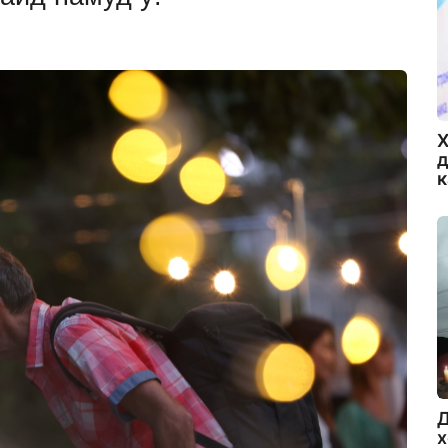
Х
д
Д
х