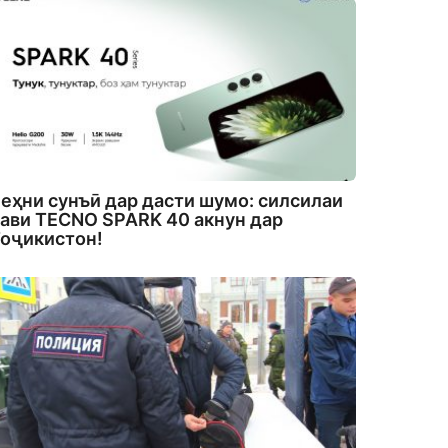
еҳни сунъӣ дар дасти шумо: силсилаи
ави TECNO SPARK 40 акнун дар
оҷикистон!