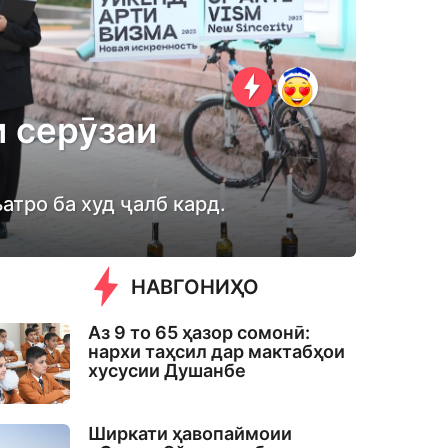
 серӯзаи
атро ба худ ҷалб кард.
НАВГОНИҲО
Аз 9 то 65 ҳазор сомонӣ:
нархи таҳсил дар мактабҳои
хусусии Душанбе
Ширкати ҳавопаймоии