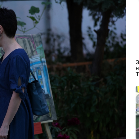
З
н
Т