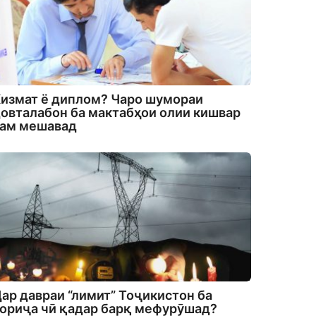
измат ё диплом? Чаро шумораи
овталабон ба мактабҳои олии кишвар
кам мешавад
ар давраи “лимит” Тоҷикистон ба
ориҷа чӣ қадар барқ мефурӯшад?