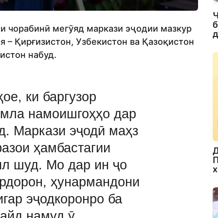
Ч
б
и чорабинӣ мегӯяд маркази эҷодии мазкур
д
я – Қирғизистон, Узбекистон ва Қазоқистон
истон набуд.
ое, ки баргузор
умла намоишгоҳҳо дар
д. Маркази эҷодӣ маҳз
фазои ҳамбастагии
Д
П
л шуд. Мо дар ин ҷо
х
ардорон, ҳунармандони
дигар эҷодкоронро ба
қайд намуд ӯ.