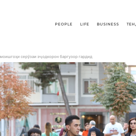
PEOPLE
LIFE
BUSINESS
ТЕН
амоишгоҳи серӯзаи эҷодкорон баргузор гардид