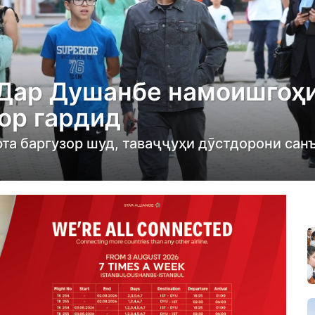
 Дар Душанбе намоишгоҳи
ор гардид
та баргузор шуд, таваҷҷуҳи дӯстдорони санъ