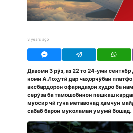
s
a
g
o
b
3 years ago
3
y
y
S
e
h
a
o
r
d
s
Давоми 3 рӯз, аз 22 то 24-уми сентяб
m
a
o
номи А.Лоҳутӣ дар чаҳорчӯбаи платф
g
n
o
аксбардорон офаридаҳои худро ба нам
серӯза ба тамошобинон пешкаш кардан
муосир чӣ гуна метавонад ҳамчун ма
сабаб барои муколамаи умумӣ бошад.