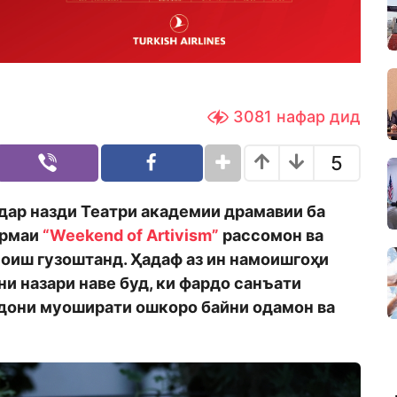
3081
нафар дид
5
р дар назди Театри академии драмавии ба
ормаи
“Weekend of Artivism”
рассомон ва
оиш гузоштанд. Ҳадаф аз ин намоишгоҳи
и назари наве буд, ки фардо санъати
йдони муоширати ошкоро байни одамон ва