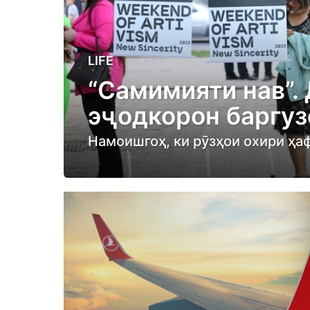
3
LIFE
y
“Самимияти нав”.
e
эҷодкорон баргуз
a
r
Намоишгоҳ, ки рӯзҳои охири ҳаф
s
a
g
o
3
y
e
a
r