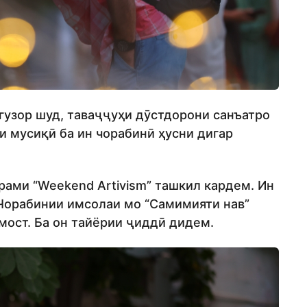
гузор шуд, таваҷҷуҳи дӯстдорони санъатро
ои мусиқӣ ба ин чорабинӣ ҳусни дигар
рами “Weekend Artivism” ташкил кардем. Ин
 Чорабинии имсолаи мо “Самимияти нав”
мост. Ба он тайёрии ҷиддӣ дидем.