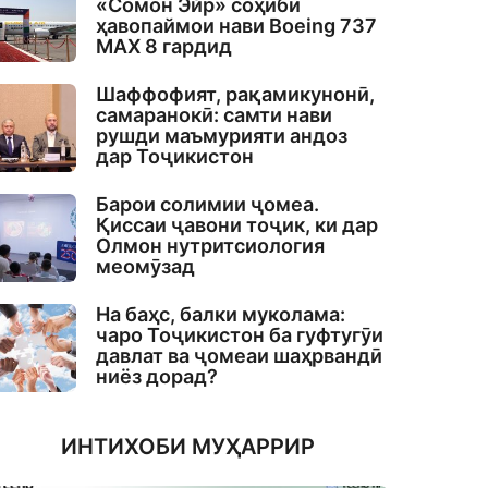
«Сомон Эйр» соҳиби
ҳавопаймои нави Boeing 737
MAX 8 гардид
Шаффофият, рақамикунонӣ,
самаранокӣ: самти нави
рушди маъмурияти андоз
дар Тоҷикистон
Барои солимии ҷомеа.
Қиссаи ҷавони тоҷик, ки дар
Олмон нутритсиология
меомӯзад
На баҳс, балки муколама:
чаро Тоҷикистон ба гуфтугӯи
давлат ва ҷомеаи шаҳрвандӣ
ниёз дорад?
ИНТИХОБИ МУҲАРРИР