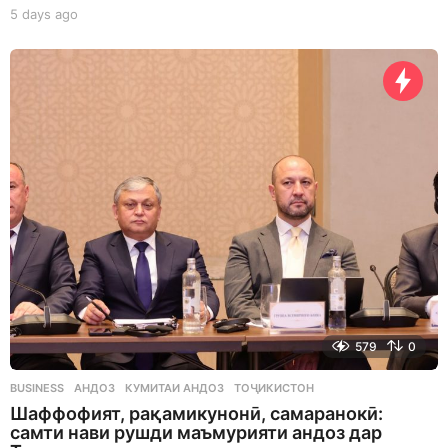
5 days ago
5
d
a
y
s
a
g
o
579
0
BUSINESS
АНДОЗ
,
КУМИТАИ АНДОЗ
,
ТОҶИКИСТОН
Шаффофият, рақамикунонӣ, самаранокӣ:
самти нави рушди маъмурияти андоз дар