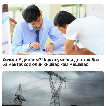
Хизмат ё диплом? Чаро шумораи довталабон
ба мактабҳои олии кишвар кам мешавад