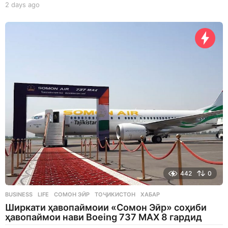
2 days ago
2
d
a
y
s
a
g
o
442
0
BUSINESS
,
LIFE
СОМОН ЭЙР
,
ТОҶИКИСТОН
,
ХАБАР
Ширкати ҳавопаймоии «Сомон Эйр» соҳиби
ҳавопаймои нави Boeing 737 MAX 8 гардид