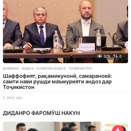
579
0
BUSINESS
АНДОЗ
,
КУМИТАИ АНДОЗ
,
ТОҶИКИСТОН
Шаффофият, рақамикунонӣ, самаранокӣ:
самти нави рушди маъмурияти андоз дар
Тоҷикистон
5 days ago
5
d
a
ДИДАНРО ФАРОМӮШ НАКУН
y
s
a
g