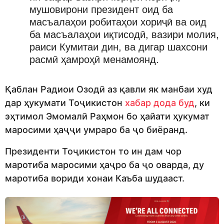
мушовирони президент оид ба
масъалаҳои робитаҳои хориҷӣ ва оид
ба масъалаҳои иқтисодӣ, вазири молия,
раиси Кумитаи дин, ва дигар шахсони
расмӣ ҳамроҳӣ менамоянд.
Қаблан Радиои Озодӣ аз қавли як манбаи худ
дар ҳукумати Тоҷикистон
хабар дода буд
, ки
эҳтимол Эмомалӣ Раҳмон бо ҳайати ҳукумат
маросими ҳаҷҷи умраро ба ҷо биёранд.
Президенти Тоҷикистон то ин дам чор
маротиба маросими ҳаҷро ба ҷо оварда, ду
маротиба вориди хонаи Каъба шудааст.