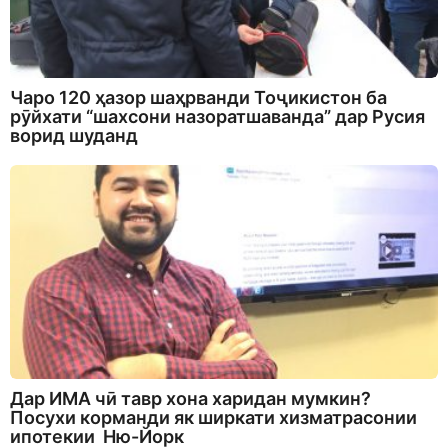
Чаро 120 ҳазор шаҳрванди Тоҷикистон ба
рӯйхати “шахсони назоратшаванда” дар Русия
ворид шуданд
Дар ИМА чӣ тавр хона харидан мумкин?
Посухи корманди як ширкати хизматрасонии
ипотекии Ню-Йорк