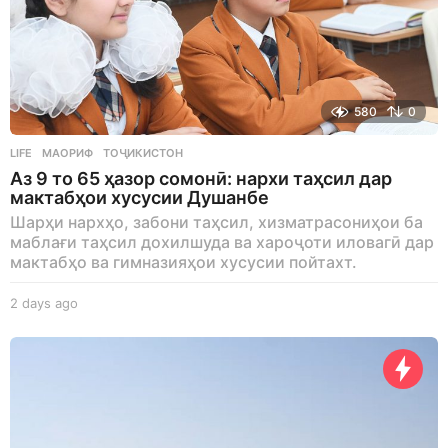
580
0
LIFE
МАОРИФ
,
ТОҶИКИСТОН
Аз 9 то 65 ҳазор сомонӣ: нархи таҳсил дар
мактабҳои хусусии Душанбе
Шарҳи нархҳо, забони таҳсил, хизматрасониҳои ба
маблағи таҳсил дохилшуда ва хароҷоти иловагӣ дар
мактабҳо ва гимназияҳои хусусии пойтахт.
2 days ago
2
d
a
y
s
a
g
o