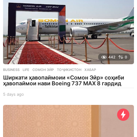
442
0
BUSINESS
,
LIFE
СОМОН ЭЙР
,
ТОҶИКИСТОН
,
ХАБАР
Ширкати ҳавопаймоии «Сомон Эйр» соҳиби
ҳавопаймои нави Boeing 737 MAX 8 гардид
5 days ago
5
d
a
y
s
a
g
o