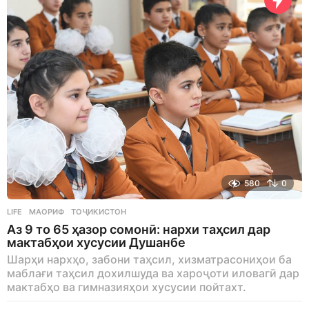
o
580
0
LIFE
МАОРИФ
,
ТОҶИКИСТОН
Аз 9 то 65 ҳазор сомонӣ: нархи таҳсил дар
мактабҳои хусусии Душанбе
Шарҳи нархҳо, забони таҳсил, хизматрасониҳои ба
маблағи таҳсил дохилшуда ва хароҷоти иловагӣ дар
мактабҳо ва гимназияҳои хусусии пойтахт.