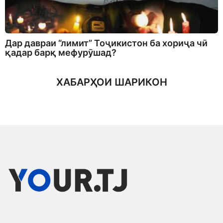
Дар давраи “лимит” Тоҷикистон ба хориҷа чӣ
қадар барқ мефурӯшад?
ХАБАРҲОИ ШАРИКОН