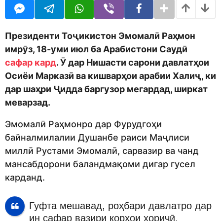
o
r
d
s
m
a
o
g
Президенти Тоҷикистон Эмомалӣ Раҳмон
n
o
имрӯз, 18-уми июл ба Арабистони Саудӣ
сафар кард
. Ӯ дар Нишасти сарони давлатҳои
Осиёи Марказӣ ва кишварҳои арабии Халиҷ, ки
дар шаҳри Ҷидда баргузор мегардад, ширкат
меварзад.
Эмомалӣ Раҳмонро дар Фурудгоҳи
байналмилалии Душанбе раиси Маҷлиси
миллӣ Рустами Эмомалӣ, сарвазир ва чанд
мансабдорони баландмақоми дигар гусел
карданд.
Гуфта мешавад, роҳбари давлатро дар
ин сафар вазири корҳои хориҷӣ,