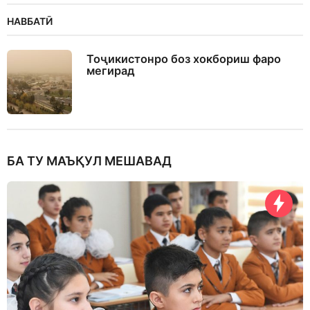
НАВБАТӢ
Тоҷикистонро боз хокбориш фаро
мегирад
БА ТУ МАЪҚУЛ МЕШАВАД