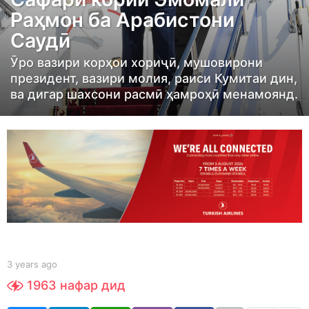
a
Раҳмон ба Арабистони
r
Саудӣ
s
a
Ӯро вазири корҳои хориҷӣ, мушовирони
g
президент, вазири молия, раиси Кумитаи дин,
ва дигар шахсони расмӣ ҳамроҳӣ менамоянд.
o
3
y
e
a
r
s
a
g
o
b
3 years ago
3
y
y
1963
нафар дид
S
e
h
a