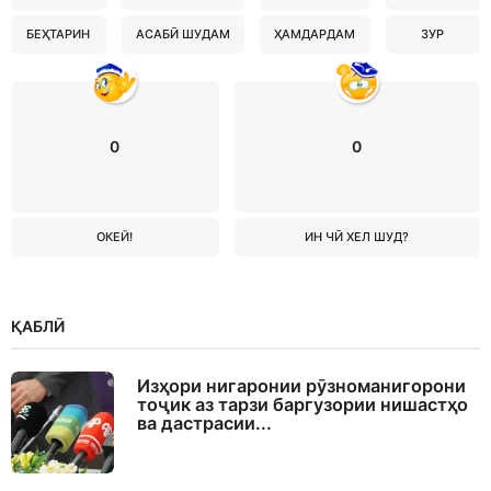
БЕҲТАРИН
АСАБӢ ШУДАМ
ҲАМДАРДАМ
ЗУР
0
0
ОКЕЙ!
ИН ЧӢ ХЕЛ ШУД?
ҚАБЛӢ
Изҳори нигаронии рӯзноманигорони
тоҷик аз тарзи баргузории нишастҳо
ва дастрасии...