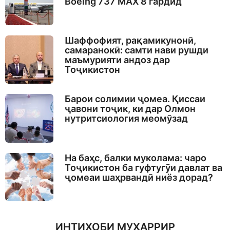
Boeing 737 MAX 8 гардид
Шаффофият, рақамикунонӣ,
самаранокӣ: самти нави рушди
маъмурияти андоз дар
Тоҷикистон
Барои солимии ҷомеа. Қиссаи
ҷавони тоҷик, ки дар Олмон
нутритсиология меомӯзад
На баҳс, балки муколама: чаро
Тоҷикистон ба гуфтугӯи давлат ва
ҷомеаи шаҳрвандӣ ниёз дорад?
ИНТИХОБИ МУҲАРРИР