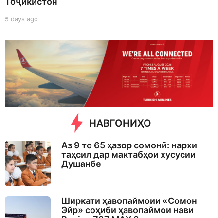
Тоҷикистон
5 days ago
5
d
a
y
s
a
g
o
НАВГОНИҲО
Аз 9 то 65 ҳазор сомонӣ: нархи
таҳсил дар мактабҳои хусусии
Душанбе
Ширкати ҳавопаймоии «Сомон
Эйр» соҳиби ҳавопаймои нави