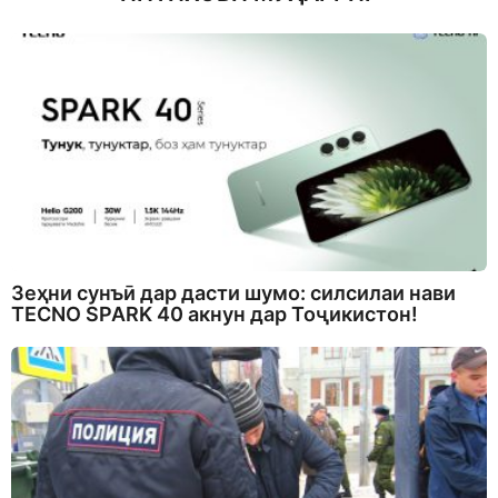
Зеҳни сунъӣ дар дасти шумо: силсилаи нави
TECNO SPARK 40 акнун дар Тоҷикистон!