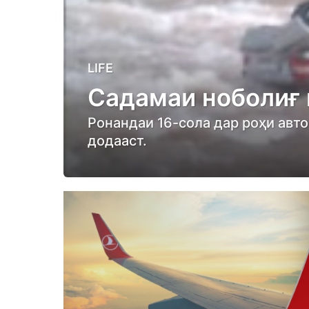
3
LIFE
y
Садамаи ноболиғ 
e
a
Ронандаи 16-сола дар роҳи авт
r
додааст.
s
a
g
o
3
y
e
a
r