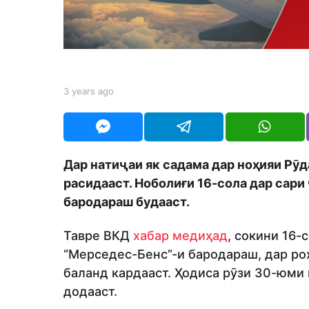
s
a
g
o
b
3 years ago
3
y
y
S
e
h
a
o
r
d
s
Дар натиҷаи як садама дар ноҳияи Рӯд
m
a
o
расидааст. Ноболиғи 16-сола дар сар
g
n
o
бародараш будааст.
Тавре ВКД
хабар медиҳад
, сокини 16-
“Мерседес-Бенс”-и бародараш, дар ро
баланд кардааст. Ҳодиса рӯзи 30-юми 
додааст.