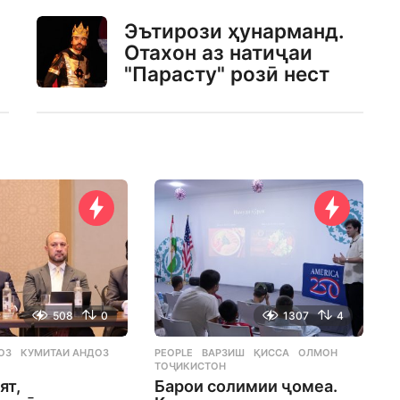
Эътирози ҳунарманд.
Отахон аз натиҷаи
"Парасту" розӣ нест
508
0
1307
4
ОЗ
,
КУМИТАИ АНДОЗ
,
PEOPLE
ВАРЗИШ
,
ҚИССА
,
ОЛМОН
,
ТОҶИКИСТОН
ят,
Барои солимии ҷомеа.