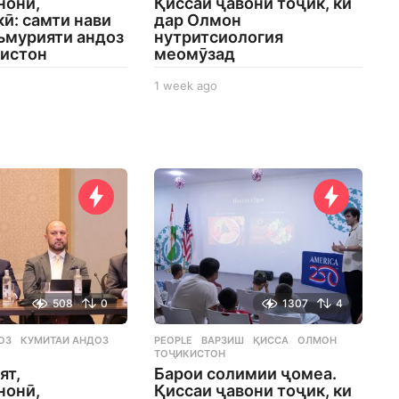
нонӣ,
Қиссаи ҷавони тоҷик, ки
ӣ: самти нави
дар Олмон
ъмурияти андоз
нутритсиология
кистон
меомӯзад
1 week ago
1
w
e
e
k
a
g
o
508
0
1307
4
ОЗ
,
КУМИТАИ АНДОЗ
,
PEOPLE
ВАРЗИШ
,
ҚИССА
,
ОЛМОН
,
ТОҶИКИСТОН
ят,
Барои солимии ҷомеа.
нонӣ,
Қиссаи ҷавони тоҷик, ки