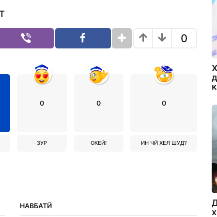
Т
0
Х
д
0
0
0
ЗУР
ОКЕЙ!
ИН ЧӢ ХЕЛ ШУД?
Д
НАВБАТӢ
х