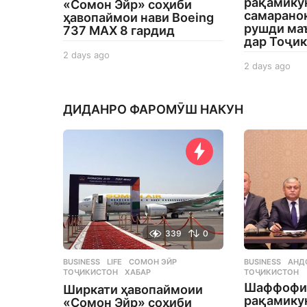
рақамику
«Сомон Эйр» соҳиби
самаранок
ҳавопаймои нави Boeing
рушди ма
737 MAX 8 гардид
дар Тоҷи
2 days ago
2
2 days ago
2
d
d
a
a
y
y
s
ДИДАНРО ФАРОМӮШ НАКУН
s
a
a
g
g
o
o
339
0
BUSINESS
,
LIFE
СОМОН ЭЙР
,
BUSINESS
АНД
ТОҶИКИСТОН
,
ХАБАР
ТОҶИКИСТОН
Шаффофи
Ширкати ҳавопаймоии
рақамику
«Сомон Эйр» соҳиби