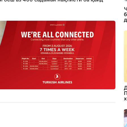
Ч
б
д
Д
П
х