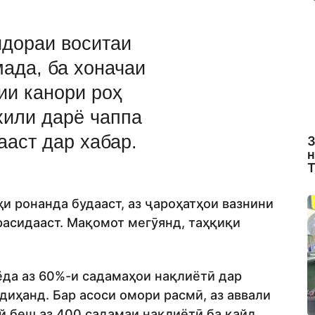
идораи воситаи
ада, ба хоначаи
ии канори роҳ
хили дарё чаппа
ааст дар хабар.
З
н
Т
ҳи ронанда будааст, аз ҷароҳатҳои вазнини
расидааст. Мақомот мегӯянд, таҳқиқи
ёда аз 60%-и садамаҳои нақлиётӣ дар
иҳанд. Бар асоси омори расмӣ, аз аввали
й беш аз 400 садамаи нақлиётӣ ба қайд