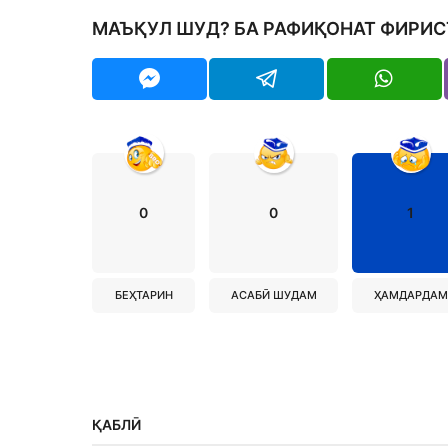
МАЪҚУЛ ШУД? БА РАФИҚОНАТ ФИРИС
0
0
1
БЕҲТАРИН
АСАБӢ ШУДАМ
ҲАМДАРДАМ
ҚАБЛӢ