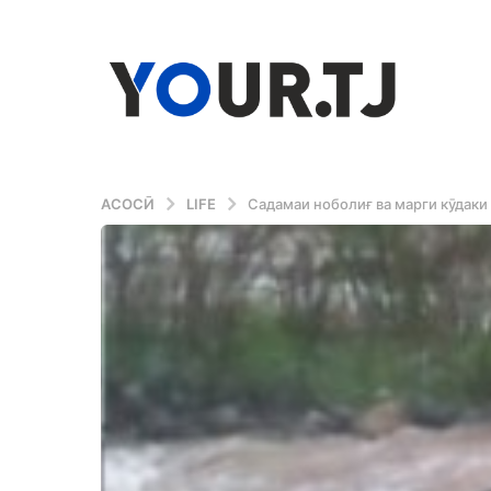
АСОСӢ
LIFE
Садамаи ноболиғ ва марги кӯдаки