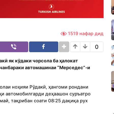
1519
нафар дид
0
акӣ як кӯдаки чорсола ба ҳалокат
и чанбараки автомашинаи
“Мерседес”-и
солаи ноҳияи Рӯдакӣ, ҳангоми рондани
ҳи автомобилгарди деҳаашон суръатро
май, тақрибан соати 08:25 дақиқа рух