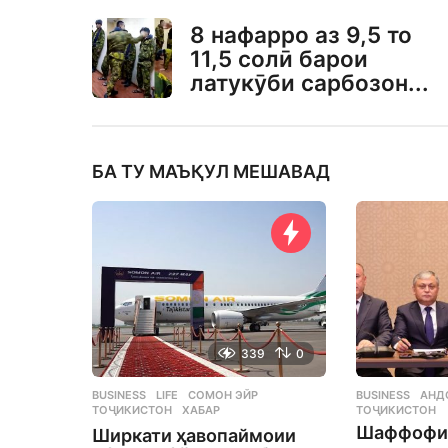
8 нафарро аз 9,5 то
11,5 солӣ барои
латукӯби сарбозон...
БА ТУ МАЪҚУЛ МЕШАВАД
339
0
BUSINESS
,
LIFE
СОМОН ЭЙР
,
BUSINESS
АНД
ТОҶИКИСТОН
,
ХАБАР
ТОҶИКИСТОН
Шаффофи
Ширкати ҳавопаймоии