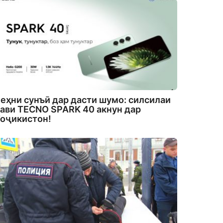
еҳни сунъӣ дар дасти шумо: силсилаи
ави TECNO SPARK 40 акнун дар
оҷикистон!