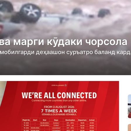
ва марги кӯдаки чорсола
омобилгарди деҳаашон суръатро баланд карда