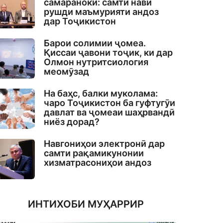
самаранокӣ: самти нави
рушди маъмурияти андоз
дар Тоҷикистон
Барои солимии ҷомеа.
Қиссаи ҷавони тоҷик, ки дар
Олмон нутритсиология
меомӯзад
На баҳс, балки муколама:
чаро Тоҷикистон ба гуфтугӯи
давлат ва ҷомеаи шаҳрвандӣ
ниёз дорад?
Навгониҳои электронӣ дар
самти рақамикунонии
хизматрасониҳои андоз
ИНТИХОБИ МУҲАРРИР