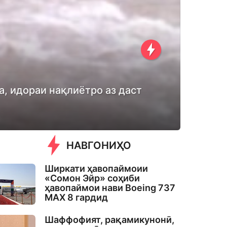
, идораи нақлиётро аз даст
НАВГОНИҲО
Ширкати ҳавопаймоии
«Сомон Эйр» соҳиби
ҳавопаймои нави Boeing 737
MAX 8 гардид
Шаффофият, рақамикунонӣ,