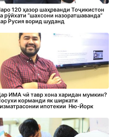
аро 120 ҳазор шаҳрванди Тоҷикистон
а рӯйхати “шахсони назоратшаванда”
ар Русия ворид шуданд
ар ИМА чӣ тавр хона харидан мумкин?
осухи корманди як ширкати
изматрасонии ипотекии Ню-Йорк