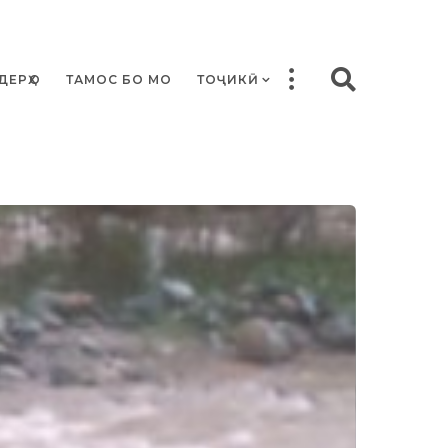
ДЕРҲО
ТАМОС БО МО
ТОҶИКӢ