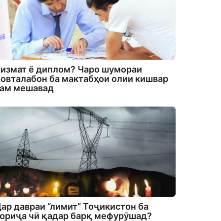
измат ё диплом? Чаро шумораи
овталабон ба мактабҳои олии кишвар
кам мешавад
ар давраи “лимит” Тоҷикистон ба
ориҷа чӣ қадар барқ мефурӯшад?