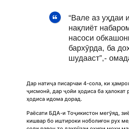
“Вале аз уҳдаи 
нақлиёт набаром
насоси обкашон
бархӯрда, ба до
шудааст”,- омад
Дар натиҷа писарчаи 4-сола, ки ҳамро
ҷисмонӣ, дар ҷойи ҳодиса ба ҳалокат 
ҳодиса идома дорад.
Раёсати БДА-и Тоҷикистон мегӯяд, зи
кишвар бо иштироки ноболиғон рух мед
соли равон то даҳрӯзаи охири моҳи ма