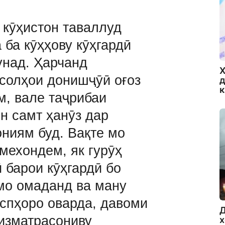
 кӯҳистон таваллуд
 ба кӯҳҳову кӯҳгардӣ
унад. Ҳарчанд
Х
 солҳои донишҷӯӣ оғоз
д
м, вале таҷрибаи
н самт ҳанӯз дар
ниям буд. Вақте мо
мехондем, як гурӯҳ
 барои кӯҳгардӣ бо
 мо омаданд ва ману
аспҳоро оварда, давоми
Д
хизматрасониву
х