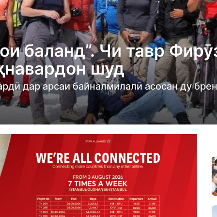
ои баланд”. Чи тавр Фирӯ
ҳнавардон шуд
ардӣ дар арсаи байналмилалӣ асосан ду бре