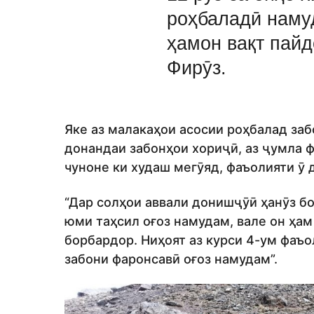
роҳбаладӣ наму
ҳамон вақт пайд
Фирӯз.
Яке аз малакаҳои асосии роҳбалад за
донандаи забонҳои хориҷӣ, аз ҷумла ф
чуноне ки худаш мегӯяд, фаъолияти ӯ 
“Дар солҳои аввали донишҷӯӣ ҳанӯз бо
юми таҳсил оғоз намудам, вале он ҳа
борбардор. Ниҳоят аз курси 4-ум фаъ
забони фаронсавӣ оғоз намудам”.