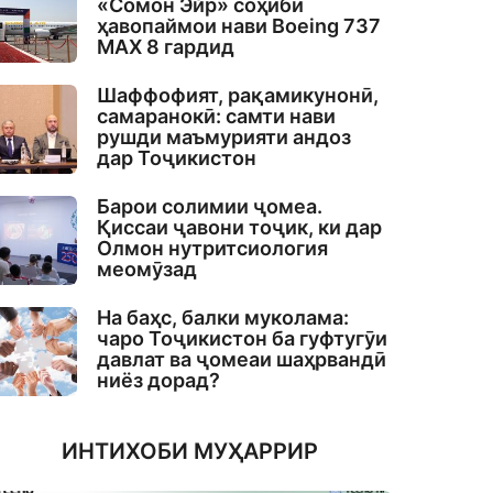
«Сомон Эйр» соҳиби
ҳавопаймои нави Boeing 737
MAX 8 гардид
Шаффофият, рақамикунонӣ,
самаранокӣ: самти нави
рушди маъмурияти андоз
дар Тоҷикистон
Барои солимии ҷомеа.
Қиссаи ҷавони тоҷик, ки дар
Олмон нутритсиология
меомӯзад
На баҳс, балки муколама:
чаро Тоҷикистон ба гуфтугӯи
давлат ва ҷомеаи шаҳрвандӣ
ниёз дорад?
ИНТИХОБИ МУҲАРРИР