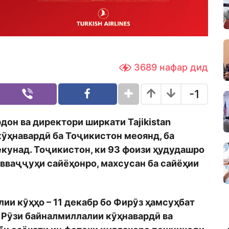
3689
нафар дид
-1
он ва директори ширкати Tajikistan
 кӯҳнавардӣ ба Тоҷикистон меоянд, ба
кунад. Тоҷикистон, ки 93 фоизи ҳудудашро
авваҷҷуҳи сайёҳонро, махсусан ба сайёҳии
лии кӯҳҳо – 11 декабр бо Фирӯз ҳамсуҳбат
р Рӯзи байналмиллалии кӯҳнавардӣ ва