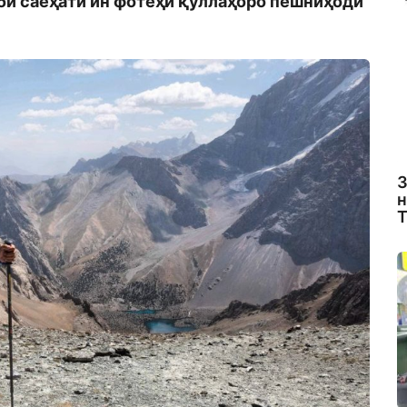
иби саёҳати ин фотеҳи қуллаҳоро пешниҳоди
З
н
Т