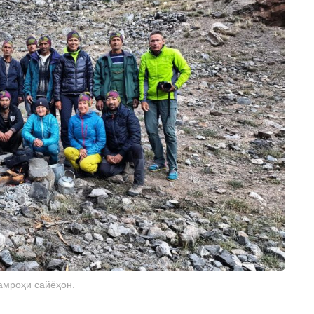
амроҳи сайёҳон.