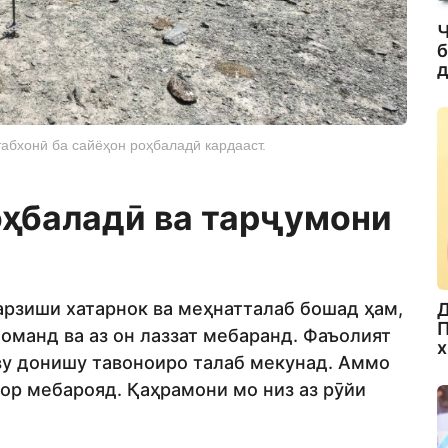
Ч
б
д
табхонӣ ба сайёҳон роҳбаладӣ кардааст.
оҳбаладӣ ва тарҷумони
варзиши хатарнок ва меҳнатталаб бошад ҳам,
Д
П
оманд ва аз он лаззат мебаранд. Фаъолият
х
аву донишу тавоноиро талаб мекунад. Аммо
 кор мебарояд. Қаҳрамони мо низ аз рӯйи