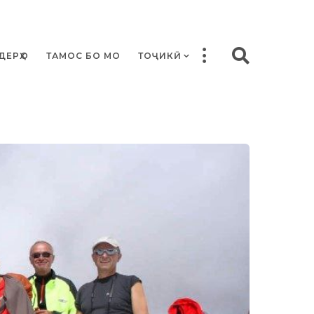
ДЕРҲО
ТАМОС БО МО
ТОҶИКӢ