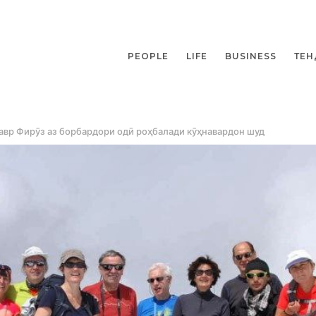
PEOPLE
LIFE
BUSINESS
ТЕН
тавр Фирӯз аз борбардори одӣ роҳбалади кӯҳнавардон шуд