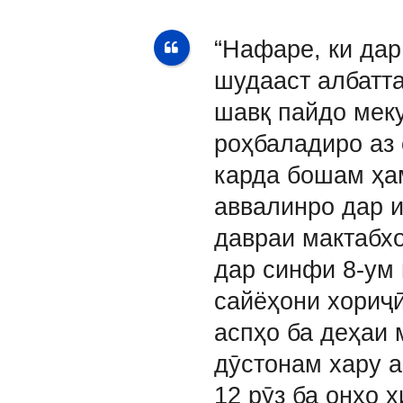
“Нафаре, ки дар
шудааст албатта
шавқ пайдо мек
роҳбаладиро аз
карда бошам ҳа
аввалинро дар и
давраи мактабхо
дар синфи 8-ум 
сайёҳони хориҷӣ
аспҳо ба деҳаи
дӯстонам хару 
12 рӯз ба онҳо 