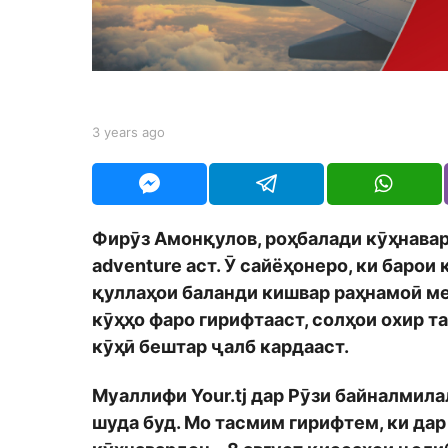
a
g
o
b
3 years ago
3
y
y
S
e
h
a
o
r
d
s
Фирӯз Амонқулов, роҳбалади кӯҳнавард
m
a
o
adventure
аст. Ӯ сайёҳонеро, ки барои
g
n
o
қуллаҳои баланди кишвар раҳнамоӣ ме
кӯҳҳо фаро гирифтааст, солҳои охир т
кӯҳӣ бештар ҷалб кардааст.
Муаллифи Your.tj дар Рӯзи байналмила
шуда буд. Мо тасмим гирифтем, ки да