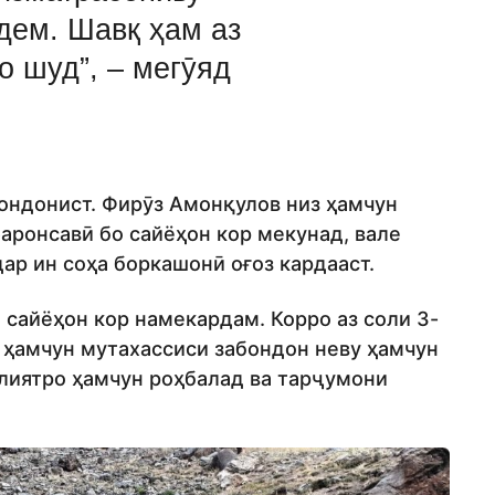
дем. Шавқ ҳам аз
о шуд”, – мегӯяд
бондонист. Фирӯз Амонқулов низ ҳамчун
аронсавӣ бо сайёҳон кор мекунад, вале
дар ин соҳа боркашонӣ оғоз кардааст.
 сайёҳон кор намекардам. Корро аз соли 3-
м ҳамчун мутахассиси забондон неву ҳамчун
олиятро ҳамчун роҳбалад ва тарҷумони