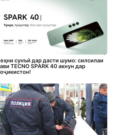
еҳни сунъӣ дар дасти шумо: силсилаи
ави TECNO SPARK 40 акнун дар
оҷикистон!