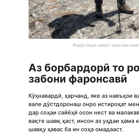
Фирӯз бори нахуст ҳангоми мак
Аз борбардорӣ то р
забони фаронсавӣ
Кӯҳнавардӣ, ҳарчанд, яке аз навъҳои 
вале дӯстдоронаш онро истироҳат мен
дар соҳаи сайёҳӣ осон нест ва малак
вақте шавқ ҳаст, инсон аз уҳдаи ҳама
шавқу ҳавас ба ин соҳа омадааст.