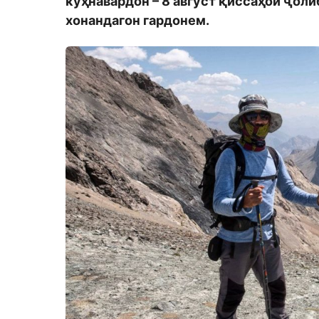
кӯҳнавардон – 8 август қиссаҳои ҷол
хонандагон гардонем.