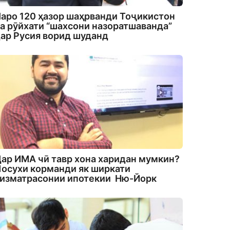
аро 120 ҳазор шаҳрванди Тоҷикистон
а рӯйхати “шахсони назоратшаванда”
ар Русия ворид шуданд
ар ИМА чӣ тавр хона харидан мумкин?
осухи корманди як ширкати
изматрасонии ипотекии Ню-Йорк