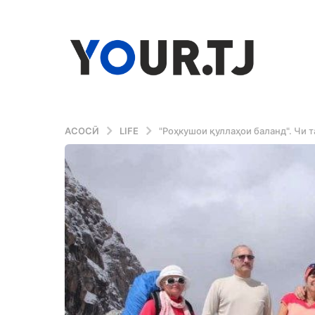
АСОСӢ
LIFE
"Роҳкушои қуллаҳои баланд". Чи 