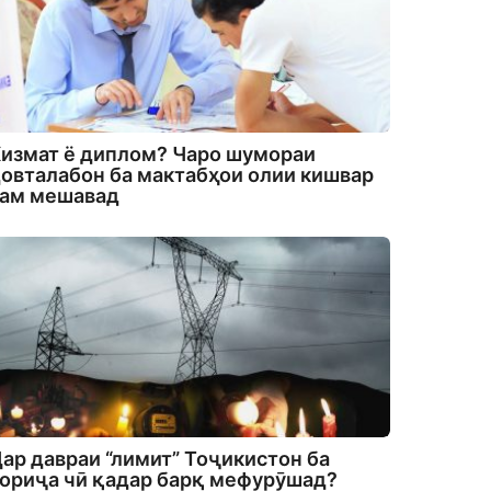
измат ё диплом? Чаро шумораи
овталабон ба мактабҳои олии кишвар
кам мешавад
ар давраи “лимит” Тоҷикистон ба
ориҷа чӣ қадар барқ мефурӯшад?