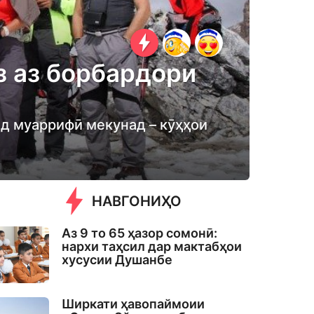
з аз борбардори
нд муаррифӣ мекунад – кӯҳҳои
НАВГОНИҲО
Аз 9 то 65 ҳазор сомонӣ:
нархи таҳсил дар мактабҳои
хусусии Душанбе
Ширкати ҳавопаймоии