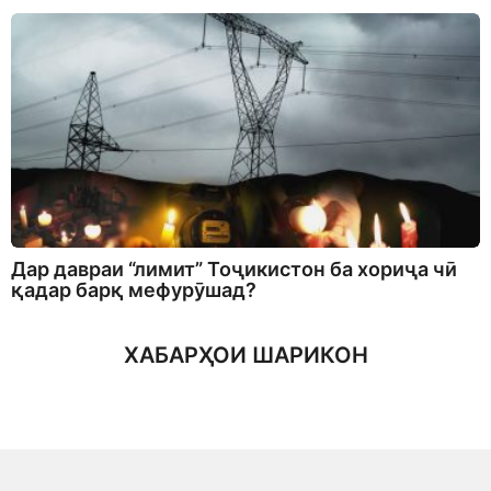
Дар давраи “лимит” Тоҷикистон ба хориҷа чӣ
қадар барқ мефурӯшад?
ХАБАРҲОИ ШАРИКОН