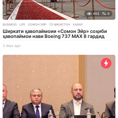
403
0
BUSINESS
,
LIFE
СОМОН ЭЙР
,
ТОҶИКИСТОН
,
ХАБАР
Ширкати ҳавопаймоии «Сомон Эйр» соҳиби
ҳавопаймои нави Boeing 737 MAX 8 гардид
3 days ago
3
d
a
y
s
a
g
o