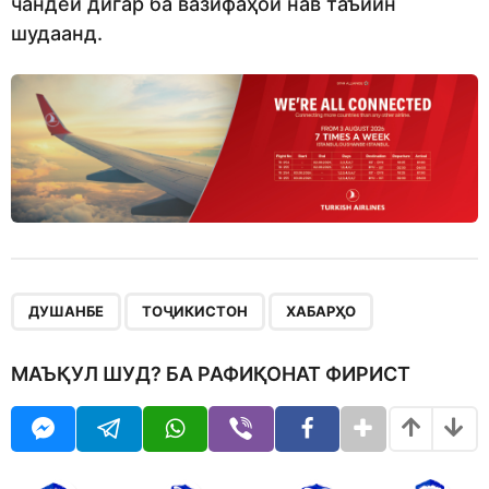
чандеи дигар ба вазифаҳои нав таъйин
шудаанд.
,
,
ДУШАНБЕ
ТОҶИКИСТОН
ХАБАРҲО
МАЪҚУЛ ШУД? БА РАФИҚОНАТ ФИРИСТ