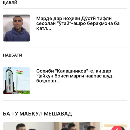
ҚАБЛӢ
Марде дар ноҳияи Дӯстӣ тифли
сесолаи “ӯгай”-ашро бераҳмона ба
қатл...
НАВБАТӢ
Соҳиби "Калашников"-е, ки дар
Ҷайҳун боиси марги наврас шуд,
боздошт...
БА ТУ МАЪҚУЛ МЕШАВАД