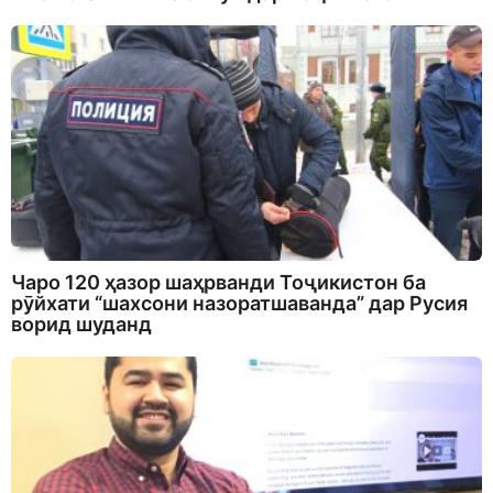
Чаро 120 ҳазор шаҳрванди Тоҷикистон ба
рӯйхати “шахсони назоратшаванда” дар Русия
ворид шуданд