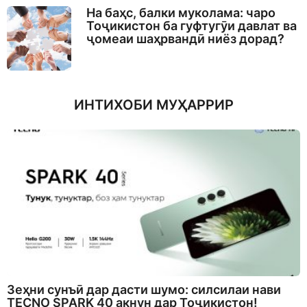
На баҳс, балки муколама: чаро
Тоҷикистон ба гуфтугӯи давлат ва
ҷомеаи шаҳрвандӣ ниёз дорад?
ИНТИХОБИ МУҲАРРИР
Зеҳни сунъӣ дар дасти шумо: силсилаи нави
TECNO SPARK 40 акнун дар Тоҷикистон!