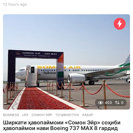
12 hours ago
1
2
h
o
u
r
s
a
g
o
403
0
BUSINESS
,
LIFE
СОМОН ЭЙР
,
ТОҶИКИСТОН
,
ХАБАР
Ширкати ҳавопаймоии «Сомон Эйр» соҳиби
ҳавопаймои нави Boeing 737 MAX 8 гардид