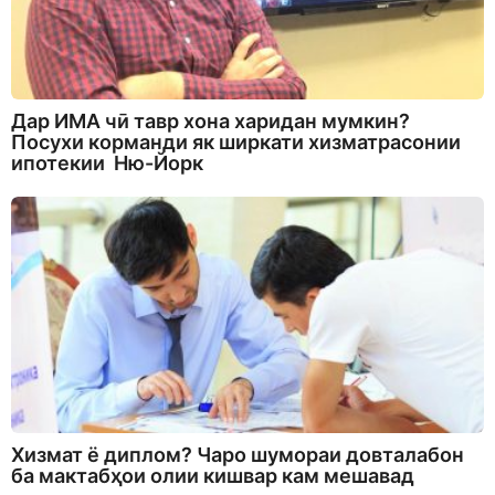
Дар ИМА чӣ тавр хона харидан мумкин?
Посухи корманди як ширкати хизматрасонии
ипотекии Ню-Йорк
Хизмат ё диплом? Чаро шумораи довталабон
ба мактабҳои олии кишвар кам мешавад