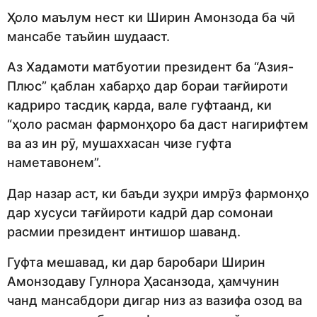
Ҳоло маълум нест ки Ширин Амонзода ба чӣ
мансабе таъйин шудааст.
Аз Хадамоти матбуотии президент ба “Азия-
Плюс” қаблан хабарҳо дар бораи тағйироти
кадриро тасдиқ карда, вале гуфтаанд, ки
“ҳоло расман фармонҳоро ба даст нагирифтем
ва аз ин рӯ, мушаххасан чизе гуфта
наметавонем”.
Дар назар аст, ки баъди зуҳри имрӯз фармонҳо
дар хусуси тағйироти кадрӣ дар сомонаи
расмии президент интишор шаванд.
Гуфта мешавад, ки дар баробари Ширин
Амонзодаву Гулнора Ҳасанзода, ҳамчунин
чанд мансабдори дигар низ аз вазифа озод ва