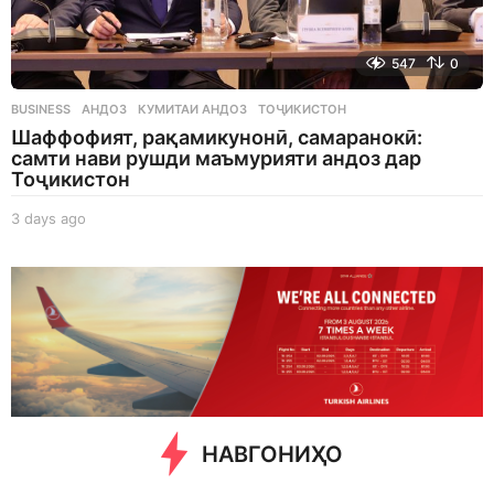
547
0
BUSINESS
АНДОЗ
,
КУМИТАИ АНДОЗ
,
ТОҶИКИСТОН
Шаффофият, рақамикунонӣ, самаранокӣ:
самти нави рушди маъмурияти андоз дар
Тоҷикистон
3 days ago
3
d
a
y
s
a
g
o
НАВГОНИҲО