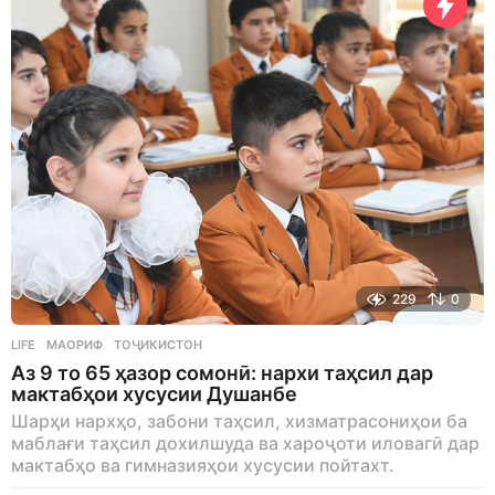
229
0
LIFE
МАОРИФ
,
ТОҶИКИСТОН
Аз 9 то 65 ҳазор сомонӣ: нархи таҳсил дар
мактабҳои хусусии Душанбе
Шарҳи нархҳо, забони таҳсил, хизматрасониҳои ба
маблағи таҳсил дохилшуда ва хароҷоти иловагӣ дар
мактабҳо ва гимназияҳои хусусии пойтахт.