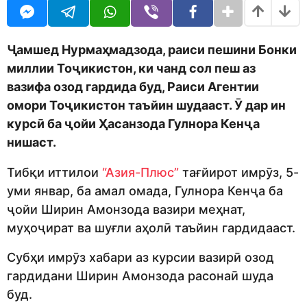
o
r
d
s
m
a
o
g
Ҷамшед Нурмаҳмадзода, раиси пешини Бонки
n
o
миллии Тоҷикистон, ки чанд сол пеш аз
вазифа озод гардида буд, Раиси Агентии
омори Тоҷикистон таъйин шудааст.
Ӯ дар ин
курсӣ ба ҷойи
Ҳасанзода Гулнора Кенҷа
нишаст.
Тибқи иттилои
“Азия-Плюс”
тағйирот имрӯз, 5-
уми январ, ба амал омада, Гулнора Кенҷа ба
ҷойи Ширин Амонзода вазири меҳнат,
муҳоҷират ва шуғли аҳолӣ таъйин гардидааст.
Субҳи имрӯз хабари аз курсии вазирӣ озод
гардидани Ширин Амонзода расонаӣ шуда
буд.