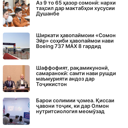
Аз 9 то 65 ҳазор сомонӣ: нархи
таҳсил дар мактабҳои хусусии
Душанбе
Ширкати ҳавопаймоии «Сомон
Эйр» соҳиби ҳавопаймои нави
Boeing 737 MAX 8 гардид
Шаффофият, рақамикунонӣ,
самаранокӣ: самти нави рушди
маъмурияти андоз дар
Тоҷикистон
Барои солимии ҷомеа. Қиссаи
ҷавони тоҷик, ки дар Олмон
нутритсиология меомӯзад