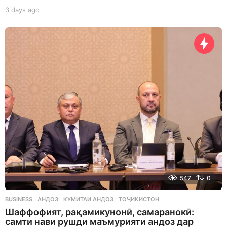
3 days ago
3
d
a
y
s
a
g
o
547
0
BUSINESS
АНДОЗ
,
КУМИТАИ АНДОЗ
,
ТОҶИКИСТОН
Шаффофият, рақамикунонӣ, самаранокӣ:
самти нави рушди маъмурияти андоз дар