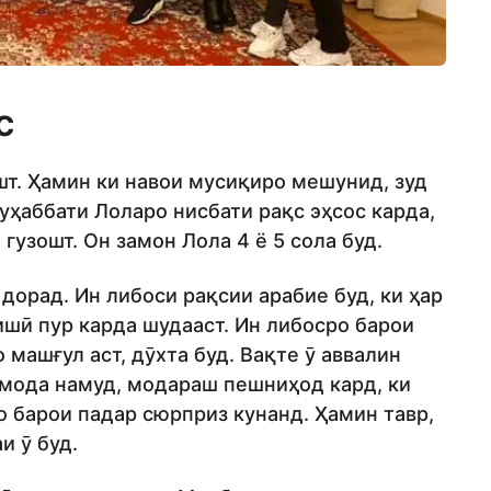
с
шт. Ҳамин ки навои мусиқиро мешунид, зуд
уҳаббати Лоларо нисбати рақс эҳсос карда,
гузошт. Он замон Лола 4 ё 5 сола буд.
дорад. Ин либоси рақсии арабие буд, ки ҳар
ишӣ пур карда шудааст. Ин либосро барои
 машғул аст, дӯхта буд. Вақте ӯ аввалин
омода намуд, модараш пешниҳод кард, ки
о барои падар сюрприз кунанд. Ҳамин тавр,
и ӯ буд.