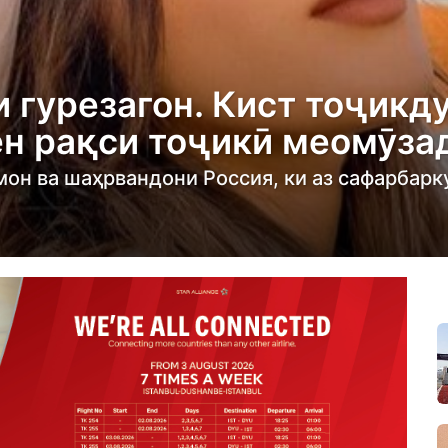
 гурезагон. Кист тоҷикду
н рақси тоҷикӣ меомӯза
мон ва шаҳрвандони Россия, ки аз сафарбарк