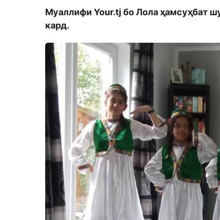
Муаллифи Your.tj бо Лола ҳамсуҳбат ш
кард.