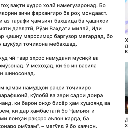
гоҳ вақти худро холӣ намегузаронад. Бо
ории зичи фарҳангиро ба роҳ мондааст.
ки аз тарафи ҷамъият бахшида ба ҷашнҳои
ияти давлатӣ, Рӯзи Ваҳдати миллӣ, Иди
ар ҷашну маросимҳо баргузор мегардад, бо
Х
у шукӯҳи тоҷикона мебахшад.
д
уд чӣ тавр эҳсос намудани мусиқӣ ва
омӯзонад. Ӯ мехоҳад, ки бо ин васила
ён шиносонад.
ам ҳамаи намудҳои рақси тоҷикиро
зарафшонӣ, кӯлобӣ ва зери садои доира
анд, ки барои онҳо бисёр ҳам хушоянд ва
рем, ки дар ҳамбастагӣ бо Ҷамъияти
и лоиҳаи рақсро эълон карда, ба
Д
х
наро омӯзам”, – мегӯяд ӯ бо ҳаяҷон.