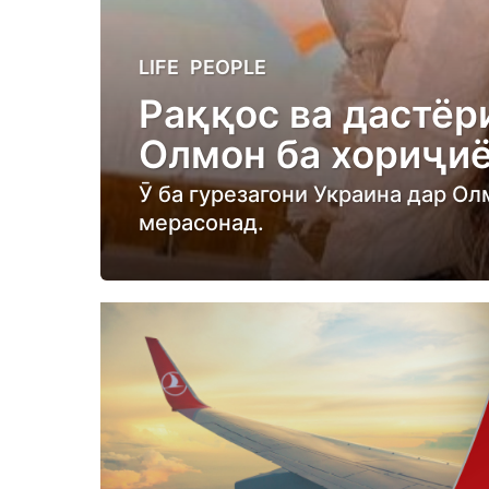
4
LIFE
,
PEOPLE
y
Раққос ва дастёри
e
Олмон ба хориҷиё
a
r
Ӯ ба гурезагони Украина дар Ол
s
мерасонад.
a
g
o
4
y
e
a
r
s