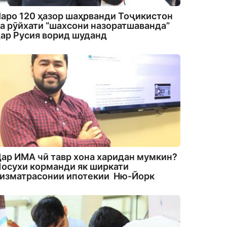
аро 120 ҳазор шаҳрванди Тоҷикистон
а рӯйхати “шахсони назоратшаванда”
ар Русия ворид шуданд
ар ИМА чӣ тавр хона харидан мумкин?
осухи корманди як ширкати
изматрасонии ипотекии Ню-Йорк