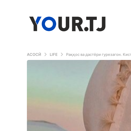
АСОСӢ
LIFE
Раққос ва дастёри гурезагон. Ки