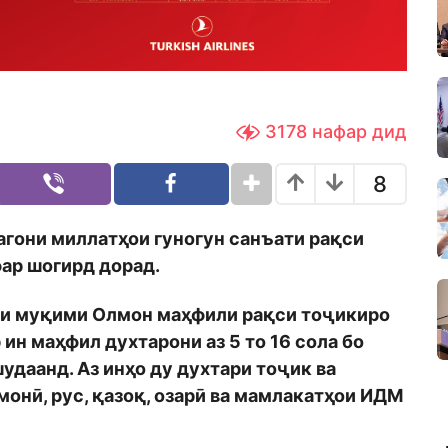
3178
нафар дид
8
гони миллатҳои гуногун санъати рақси
фар шогирд дорад.
ни муқими Олмон маҳфили рақси тоҷикиро
 ин маҳфил духтарони аз 5 то 16 сола бо
даанд. Аз инҳо ду духтари тоҷик ва
онӣ, рус, қазоқ, озарӣ ва мамлакатҳои ИДМ