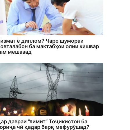
измат ё диплом? Чаро шумораи
овталабон ба мактабҳои олии кишвар
кам мешавад
ар давраи “лимит” Тоҷикистон ба
ориҷа чӣ қадар барқ мефурӯшад?