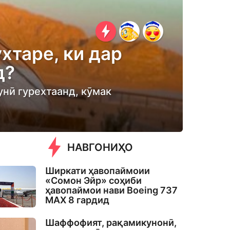
хтаре, ки дар
д?
унӣ гурехтаанд, кӯмак
НАВГОНИҲО
Ширкати ҳавопаймоии
«Сомон Эйр» соҳиби
ҳавопаймои нави Boeing 737
MAX 8 гардид
Шаффофият, рақамикунонӣ,