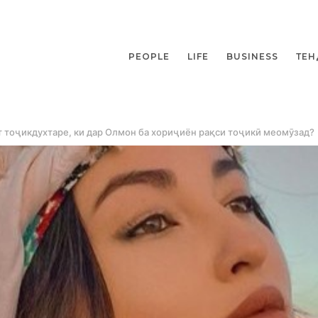
PEOPLE
LIFE
BUSINESS
ТЕН
ст тоҷикдухтаре, ки дар Олмон ба хориҷиён рақси тоҷикӣ меомӯзад?