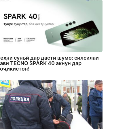
еҳни сунъӣ дар дасти шумо: силсилаи
ави TECNO SPARK 40 акнун дар
оҷикистон!