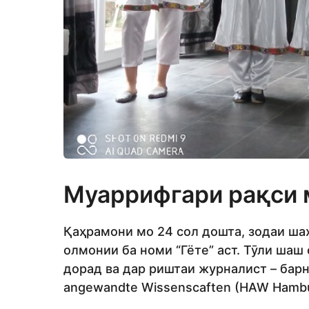
Муаррифгари рақси 
Қаҳрамони мо 24 сол дошта, зодаи ша
олмонии ба номи “Гёте” аст. Тӯли шаш
дорад ва дар риштаи журналист – бар
angewandte Wissenscaften (HAW Hambu