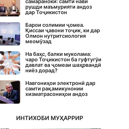
самаранокӣ: самти нави
рушди маъмурияти андоз
дар Тоҷикистон
Барои солимии ҷомеа.
Қиссаи ҷавони тоҷик, ки дар
Олмон нутритсиология
меомӯзад
На баҳс, балки муколама:
чаро Тоҷикистон ба гуфтугӯи
давлат ва ҷомеаи шаҳрвандӣ
ниёз дорад?
Навгониҳои электронӣ дар
самти рақамикунонии
хизматрасониҳои андоз
ИНТИХОБИ МУҲАРРИР