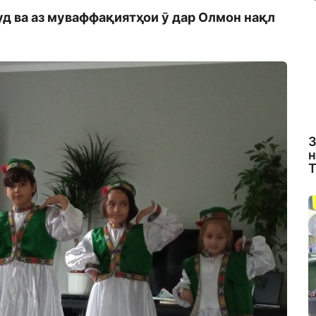
уд ва аз муваффақиятҳои ӯ дар Олмон нақл
З
н
Т