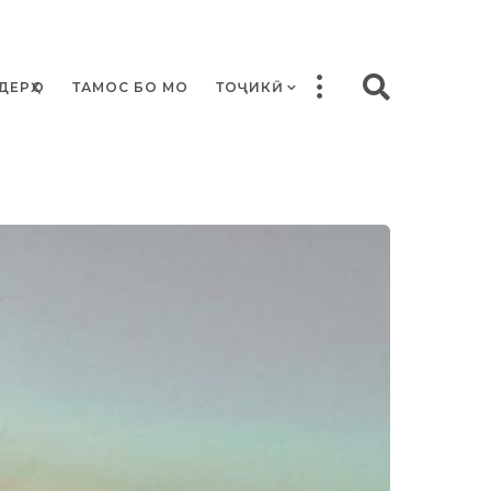
ДЕРҲО
ТАМОС БО МО
ТОҶИКӢ