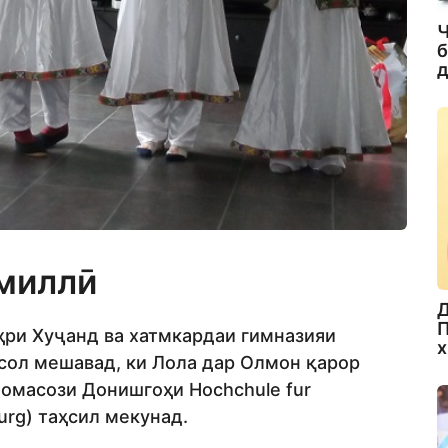
Ч
б
д
миллӣ
Д
П
ҳри Хуҷанд ва хатмкардаи гимназияи
х
 сол мешавад, ки Лола дар Олмон қарор
номасози Донишгоҳи Hochchule fur
rg) таҳсил мекунад.