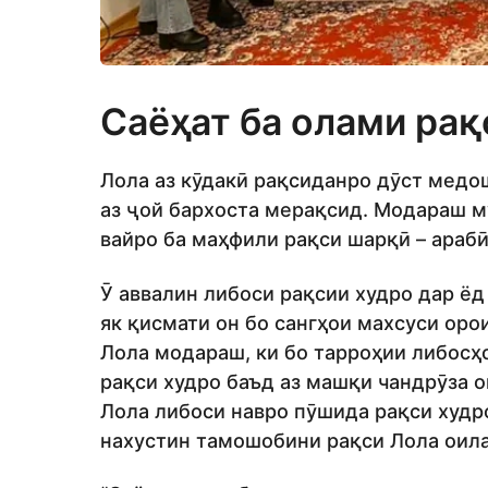
Саёҳат ба олами рақ
Лола аз кӯдакӣ рақсиданро дӯст медо
аз ҷой бархоста мерақсид. Модараш м
вайро ба маҳфили рақси шарқӣ – арабӣ 
Ӯ аввалин либоси рақсии худро дар ёд 
як қисмати он бо сангҳои махсуси оро
Лола модараш, ки бо тарроҳии либосҳо
рақси худро баъд аз машқи чандрӯза 
Лола либоси навро пӯшида рақси худр
нахустин тамошобини рақси Лола оила