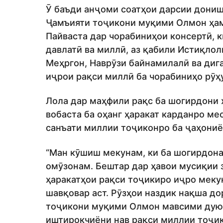
Ӯ баъди анҷоми соатҳои дарсии дониш
Ҷамъияти тоҷикони муқими Олмон ҳамк
Пайваста дар чорабиниҳои консертӣ, 
давлатӣ ва миллӣ, аз қабили Истиқлол
Меҳргон, Наврӯзи байнамилалӣ ва диг
иҷрои рақси миллӣ ба чорабиниҳо рӯҳ
Лола дар маҳфили рақс ба шогирдони х
вобаста ба оҳанг ҳаракат карданро ме
санъати миллии тоҷиконро ба ҷаҳони
“Ман кӯшиш мекунам, ки ба шогирдон
омӯзонам. Бештар дар ҳавои мусиқии 
ҳаракатҳои рақси тоҷикиро иҷро мекун
шавқовар аст. Рӯзҳои наздик нақша до
тоҷикони муқими Олмон мавсими дуюм
иштирокчиёни нав рақси миллии тоҷико