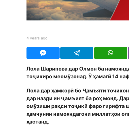
a
g
o
b
4 years ago
4
y
y
S
e
h
a
o
r
d
s
Лола Шарипова дар Олмон ба намоянда
m
a
o
тоҷикиро меомӯзонад. Ӯ ҳамагӣ 14 на
g
n
o
Лола дар ҳамкорӣ бо Ҷамъяти точико
дар назди ин ҷамъият ба роҳ монд. Дар
омӯзиши рақси тоҷикӣ фаро гирифта шу
ҳамчунин намояндагони миллатҳои олм
ҳастанд.