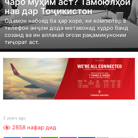
чаро муҳим аст? Тамоюлҳои
r
нав дар Тоҷикистон
s
a
Одамон набояд ба ҳар коре, ки компютер ё
g
телефон анҷом дода метавонад худро банд
созанд ва ин аллакай оғози рақамикунонии
o
тиҷорат аст.
2
y
e
a
r
s
a
g
o
b
2 years ago
2
y
y
2858
нафар дид
Y
e
O
a