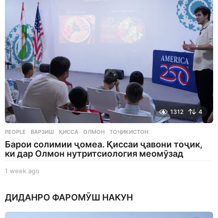
g
o
1312
4
PEOPLE
ВАРЗИШ
,
ҚИССА
,
ОЛМОН
,
ТОҶИКИСТОН
Барои солимии ҷомеа. Қиссаи ҷавони тоҷик,
ки дар Олмон нутритсиология меомӯзад
1 week ago
1
w
e
ДИДАНРО ФАРОМӮШ НАКУН
e
k
a