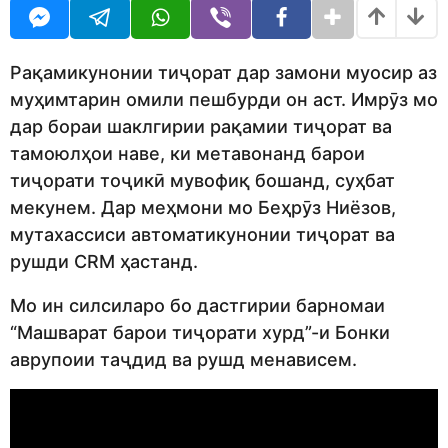
U
r
R
s
a
g
Рақамикунонии тиҷорат дар замони муосир аз
o
муҳимтарин омили пешбурди он аст. Имрӯз мо
дар бораи шаклгирии рақамии тиҷорат ва
тамоюлҳои наве, ки метавонанд барои
тиҷорати тоҷикӣ мувофиқ бошанд, суҳбат
мекунем. Дар меҳмони мо Беҳрӯз Ниёзов,
мутахассиси автоматикунонии тиҷорат ва
рушди CRM ҳастанд.
Мо ин силсиларо бо дастгирии барномаи
“Машварат барои тиҷорати хурд”-и Бонки
аврупоии таҷдид ва рушд менависем.