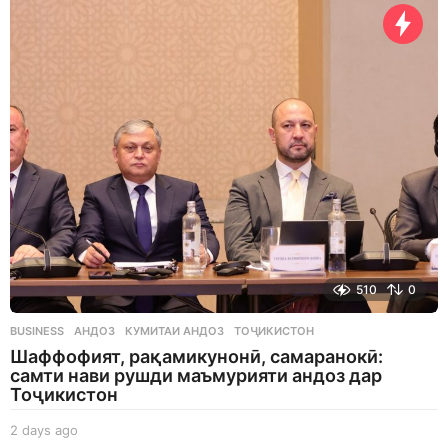
y
s
a
g
o
510
0
BUSINESS
АНДОЗ
,
КУМИТАИ АНДОЗ
,
ТОҶИКИСТОН
Шаффофият, рақамикунонӣ, самаранокӣ:
самти нави рушди маъмурияти андоз дар
Тоҷикистон
2 days ago
2