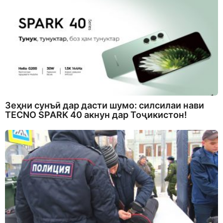
Зеҳни сунъӣ дар дасти шумо: силсилаи нави
TECNO SPARK 40 акнун дар Тоҷикистон!