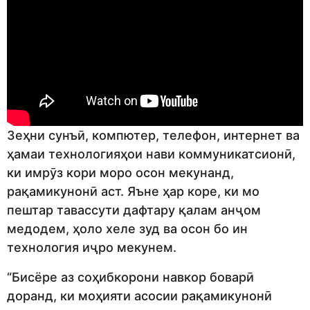
Зеҳни сунъӣ, компютер, телефон, интернет ва
ҳамаи технологияҳои нави коммуникатсионӣ,
ки имрӯз кори моро осон мекунанд,
рақамикунонӣ аст. Яъне ҳар коре, ки мо
пештар тавассути дафтару қалам анҷом
медодем, ҳоло хеле зуд ва осон бо ин
технология иҷро мекунем.
“Бисёре аз соҳибкорони навкор боварӣ
доранд, ки моҳияти асосии рақамикунонӣ