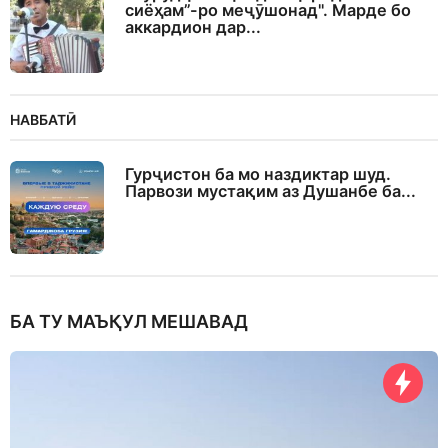
сиёҳам”-ро меҷӯшонад". Марде бо
аккардион дар...
НАВБАТӢ
Гурҷистон ба мо наздиктар шуд.
Парвози мустақим аз Душанбе ба...
БА ТУ МАЪҚУЛ МЕШАВАД