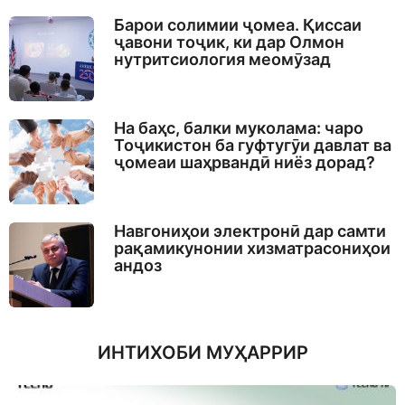
Барои солимии ҷомеа. Қиссаи
ҷавони тоҷик, ки дар Олмон
нутритсиология меомӯзад
На баҳс, балки муколама: чаро
Тоҷикистон ба гуфтугӯи давлат ва
ҷомеаи шаҳрвандӣ ниёз дорад?
Навгониҳои электронӣ дар самти
рақамикунонии хизматрасониҳои
андоз
ИНТИХОБИ МУҲАРРИР