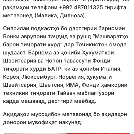
рақамҳои телефони +992 487011325 гирифта
метавонед (Малика, Дилноза).
Силсилаи подкастҳо бо дастгирии барномаи
Бонки аврупоии таҷдид ва рушд “Машваратҳо
барои тиҷорати хурд” дар Тоҷикистон омода
шудааст. Барнома аз ҷониби Ҳукуматҳои
Швейтсария ва Ҷопон тавассути Фонди
тиҷорати хурди БАТР, ки аз ҷониби Италия,
Корея, Люксембург, Норвегия, ҳукумати
Швейтсария, Шветсия, ИМА, Фонди ҳамкории
техникии тиҷорати Тайван маблағгузорӣ
карда мешавад, дастгирӣ меёбад.
Ақидаҳои мусоҳибон метавонад бо ақидаҳои
донорон мувофиқат накунад.