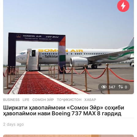
g
o
347
0
BUSINESS
,
LIFE
СОМОН ЭЙР
,
ТОҶИКИСТОН
,
ХАБАР
Ширкати ҳавопаймоии «Сомон Эйр» соҳиби
ҳавопаймои нави Boeing 737 MAX 8 гардид
2 days ago
2
d
a