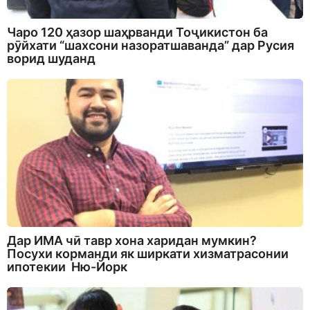
Чаро 120 ҳазор шаҳрванди Тоҷикистон ба
рӯйхати “шахсони назоратшаванда” дар Русия
ворид шуданд
Дар ИМА чӣ тавр хона харидан мумкин?
Посухи корманди як ширкати хизматрасонии
ипотекии Ню-Йорк