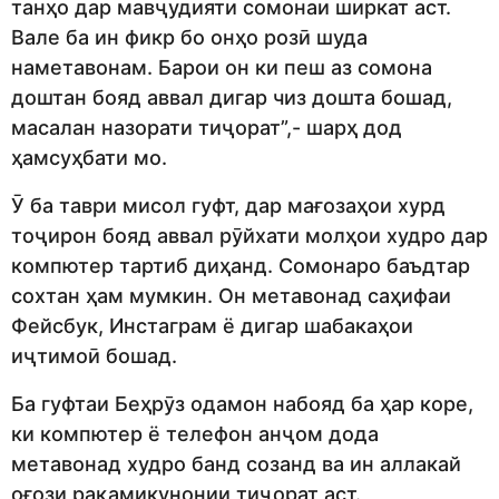
танҳо дар мавҷудияти сомонаи ширкат аст.
Вале ба ин фикр бо онҳо розӣ шуда
наметавонам. Барои он ки пеш аз сомона
доштан бояд аввал дигар чиз дошта бошад,
масалан назорати тиҷорат”,- шарҳ дод
ҳамсуҳбати мо.
Ӯ ба таври мисол гуфт, дар мағозаҳои хурд
тоҷирон бояд аввал рӯйхати молҳои худро дар
компютер тартиб диҳанд. Сомонаро баъдтар
сохтан ҳам мумкин. Он метавонад саҳифаи
Фейсбук, Инстаграм ё дигар шабакаҳои
иҷтимоӣ бошад.
Ба гуфтаи Беҳрӯз одамон набояд ба ҳар коре,
ки компютер ё телефон анҷом дода
метавонад худро банд созанд ва ин аллакай
оғози рақамикунонии тиҷорат аст.