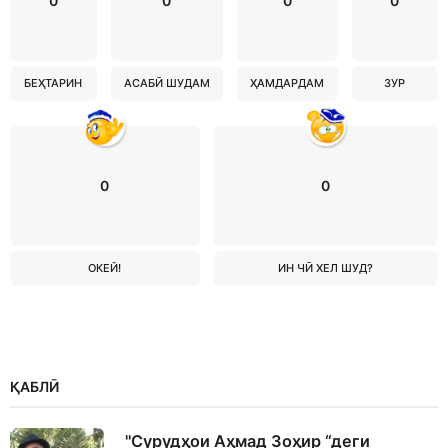
0
0
0
0
БЕҲТАРИН
АСАБӢ ШУДАМ
ҲАМДАРДАМ
ЗУР
0
0
ОКЕЙ!
ИН ЧӢ ХЕЛ ШУД?
ҚАБЛӢ
"Сурудҳои Аҳмад Зоҳир “деги