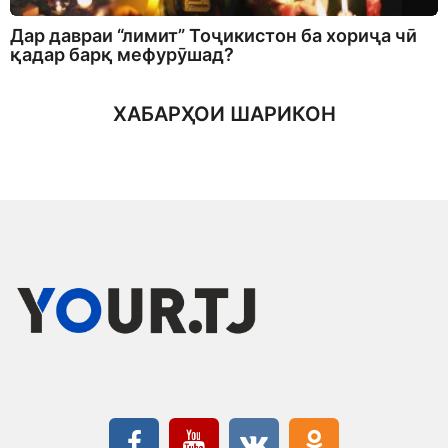
Дар давраи “лимит” Тоҷикистон ба хориҷа чӣ
қадар барқ мефурӯшад?
ХАБАРҲОИ ШАРИКОН