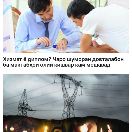
Хизмат ё диплом? Чаро шумораи довталабон
ба мактабҳои олии кишвар кам мешавад