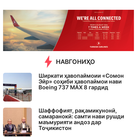
w
e
e
k
a
g
o
НАВГОНИҲО
Ширкати ҳавопаймоии «Сомон
Эйр» соҳиби ҳавопаймои нави
Boeing 737 MAX 8 гардид
Шаффофият, рақамикунонӣ,
самаранокӣ: самти нави рушди
маъмурияти андоз дар
Тоҷикистон