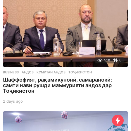
o
510
0
BUSINESS
АНДОЗ
,
КУМИТАИ АНДОЗ
,
ТОҶИКИСТОН
Шаффофият, рақамикунонӣ, самаранокӣ:
самти нави рушди маъмурияти андоз дар
Тоҷикистон
2 days ago
2
d
a
y
s
a