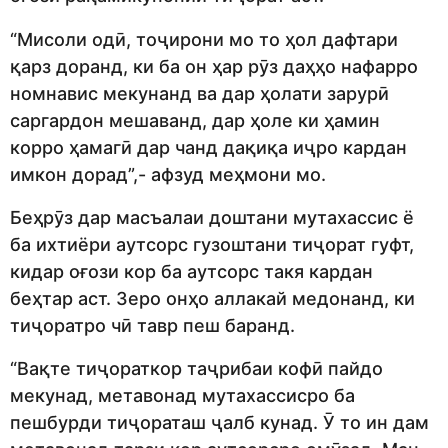
“Мисоли одӣ, тоҷирони мо то ҳол дафтари
қарз доранд, ки ба он ҳар рӯз даҳҳо нафарро
номнавис мекунанд ва дар ҳолати зарурӣ
саргардон мешаванд, дар ҳоле ки ҳамин
корро ҳамагӣ дар чанд дақиқа иҷро кардан
имкон дорад”,- афзуд меҳмони мо.
Беҳрӯз дар масъалаи доштани мутахассис ё
ба ихтиёри аутсорс гузоштани тиҷорат гуфт,
кидар оғози кор ба аутсорс такя кардан
беҳтар аст. Зеро онҳо аллакай медонанд, ки
тиҷоратро чӣ тавр пеш баранд.
“Вақте тиҷораткор таҷрибаи кофӣ пайдо
мекунад, метавонад мутахассисро ба
пешбурди тиҷораташ ҷалб кунад. Ӯ то ин дам