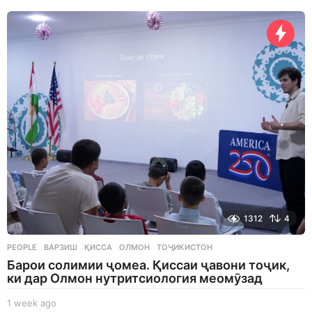
d
a
y
s
a
g
o
1312
4
PEOPLE
ВАРЗИШ
,
ҚИССА
,
ОЛМОН
,
ТОҶИКИСТОН
Барои солимии ҷомеа. Қиссаи ҷавони тоҷик,
ки дар Олмон нутритсиология меомӯзад
1 week ago
1