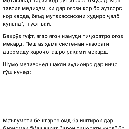
метавонад тарзи кор аутсорсро омӯзад. Ман
тавсия медиҳам, ки дар оғози кор бо аутсорс
кор карда, баъд мутахассисони худиро ҷалб
кунанд”,- гуфт вай.
Беҳрӯз гуфт, агар ягон намуди тиҷоратро оғоз
мекард. Пеш аз ҳама системаи назорати
даромаду хароҷоташро рақамӣ мекард.
Шумо метавонед шакли аудиоиро дар инҷо
гӯш кунед:
Маълумоти бештарро оид ба иштирок дар
барномаи “Машварат барои тиҷорати хурд” бо