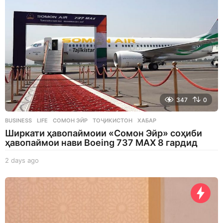
347
0
BUSINESS
,
LIFE
СОМОН ЭЙР
,
ТОҶИКИСТОН
,
ХАБАР
Ширкати ҳавопаймоии «Сомон Эйр» соҳиби
ҳавопаймои нави Boeing 737 MAX 8 гардид
2 days ago
2
d
a
y
s
a
g