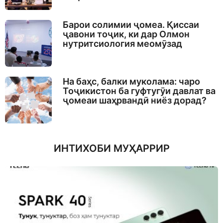
Барои солимии ҷомеа. Қиссаи
ҷавони тоҷик, ки дар Олмон
нутритсиология меомӯзад
На баҳс, балки муколама: чаро
Тоҷикистон ба гуфтугӯи давлат ва
ҷомеаи шаҳрвандӣ ниёз дорад?
ИНТИХОБИ МУҲАРРИР