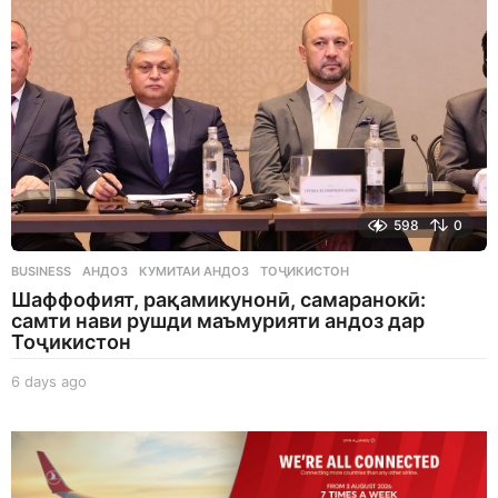
o
598
0
BUSINESS
АНДОЗ
,
КУМИТАИ АНДОЗ
,
ТОҶИКИСТОН
Шаффофият, рақамикунонӣ, самаранокӣ:
самти нави рушди маъмурияти андоз дар
Тоҷикистон
6 days ago
6
d
a
y
s
a