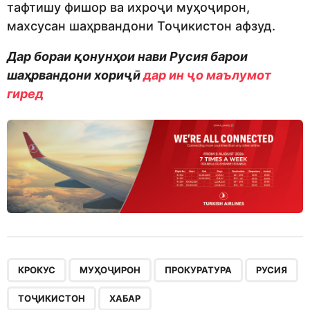
тафтишу фишор ва ихроҷи муҳоҷирон,
махсусан шаҳрвандони Тоҷикистон афзуд.
Дар бораи қонунҳои нави Русия барои
шаҳрвандони хориҷӣ
дар ин ҷо маълумот
гиред
,
,
,
,
,
КРОКУС
МУҲОҶИРОН
ПРОКУРАТУРА
РУСИЯ
ТОҶИКИСТОН
ХАБАР