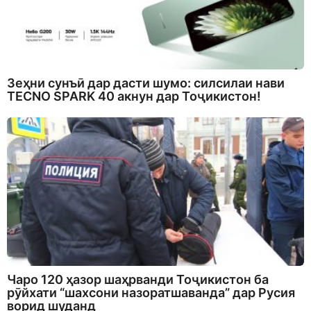
Зеҳни сунъӣ дар дасти шумо: силсилаи нави
TECNO SPARK 40 акнун дар Тоҷикистон!
Чаро 120 ҳазор шаҳрванди Тоҷикистон ба
рӯйхати “шахсони назоратшаванда” дар Русия
ворид шуданд