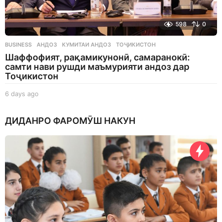
598
0
BUSINESS
АНДОЗ
,
КУМИТАИ АНДОЗ
,
ТОҶИКИСТОН
Шаффофият, рақамикунонӣ, самаранокӣ:
самти нави рушди маъмурияти андоз дар
Тоҷикистон
6 days ago
6
d
a
ДИДАНРО ФАРОМӮШ НАКУН
y
s
a
g
o