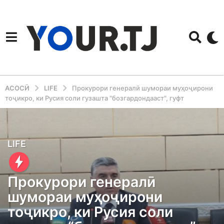
АСОСӢ
LIFE
Прокурори генералӣ шумораи муҳоҷирони
тоҷикро, ки Русия соли гузашта "бозгардондааст", гуфт
1
LIFE
y
e
Прокурори генералӣ
a
шумораи муҳоҷирони
r
тоҷикро, ки Русия соли
a