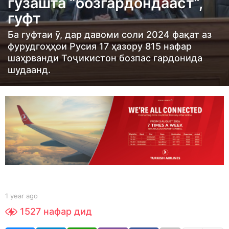
гузашта “бозгардондааст”,
g
o
гуфт
1
Ба гуфтаи ӯ, дар давоми соли 2024 фақат аз
y
фурудгоҳҳои Русия 17 ҳазору 815 нафар
e
шаҳрванди Тоҷикистон бозпас гардонида
a
шудаанд.
r
a
g
o
b
1 year ago
1
y
y
1527
нафар дид
S
e
h
a