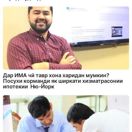
Дар ИМА чӣ тавр хона харидан мумкин?
Посухи корманди як ширкати хизматрасонии
ипотекии Ню-Йорк