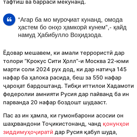
тафтиш ва баррасӣ мекунанд.
“Агар ба мо муроҷиат кунанд, омода
ҳастем бо онҳо ҳамкорӣ кунем”,- қайд
намуд Ҳабибулло Воҳидзода.
Ёдовар мешавем, ки амали террористӣ дар
толори “Крокус Сити Ҳолл”-и Москва 22-юми
марти соли 2024 рух дод, ки дар натиҷа 145
нафар ба ҳалока расида, беш за 550 нафар
ҷароҳат бардоштанд. Тибқи иттилои Хадамоти
федеролии амнияти Русия дар пайванд ба ин
парванда 20 нафар боздошт шудааст.
Пас аз ин ҳамла, ки гумонбарони асосии он
шаҳрвандони Тоҷикистонанд, чанд
қонунҳои
зиддимуҳоҷиратӣ
дар Русия қабул шуда,