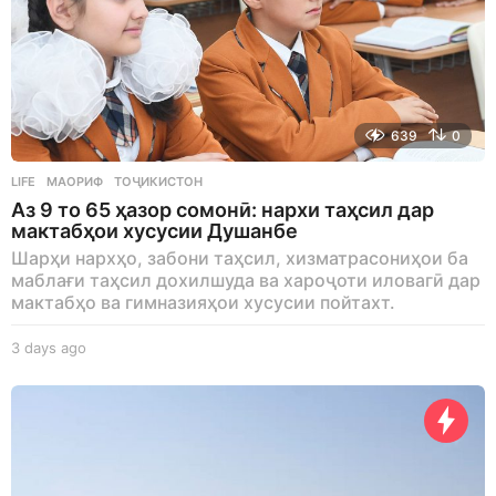
639
0
LIFE
МАОРИФ
,
ТОҶИКИСТОН
Аз 9 то 65 ҳазор сомонӣ: нархи таҳсил дар
мактабҳои хусусии Душанбе
Шарҳи нархҳо, забони таҳсил, хизматрасониҳои ба
маблағи таҳсил дохилшуда ва хароҷоти иловагӣ дар
мактабҳо ва гимназияҳои хусусии пойтахт.
3 days ago
3
d
a
y
s
a
g
o