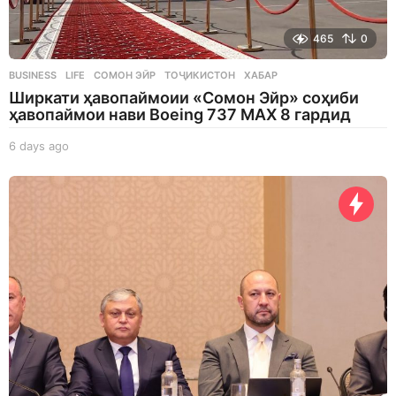
465
0
BUSINESS
,
LIFE
СОМОН ЭЙР
,
ТОҶИКИСТОН
,
ХАБАР
Ширкати ҳавопаймоии «Сомон Эйр» соҳиби
ҳавопаймои нави Boeing 737 MAX 8 гардид
6 days ago
6
d
a
y
s
a
g
o