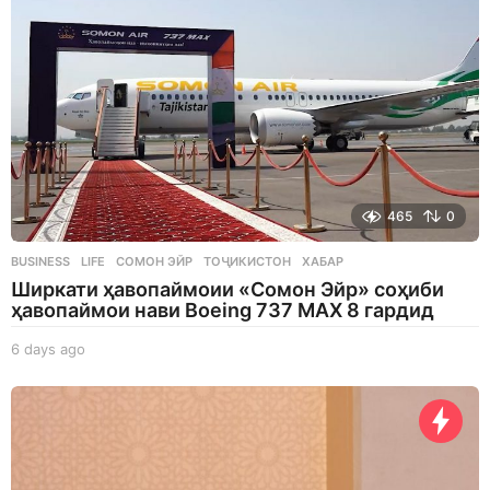
465
0
BUSINESS
,
LIFE
СОМОН ЭЙР
,
ТОҶИКИСТОН
,
ХАБАР
Ширкати ҳавопаймоии «Сомон Эйр» соҳиби
ҳавопаймои нави Boeing 737 MAX 8 гардид
6 days ago
6
d
a
y
s
a
g