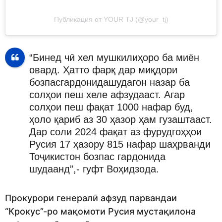
Публикация от YOUR TJ (@your_tj)
“Бинед чӣ хел мушкилиҳоро ба миён
овард. Ҳатто фарқ дар миқдори
бозпасгардонидашудагон назар ба
солҳои пеш хеле афзудааст. Агар
солҳои пеш фақат 1000 нафар буд,
ҳоло қариб аз 30 ҳазор ҳам гузаштааст.
Дар соли 2024 фақат аз фурудгоҳҳои
Русия 17 ҳазору 815 нафар шаҳрванди
Тоҷикистон бозпас гардонида
шудаанд”,- гуфт Воҳидзода.
Прокурори генералӣ афзуд парвандаи
“Крокус”-ро мақомоти Русия мустақилона