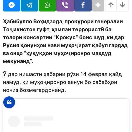
o
r
d
a
m
g
o
o
Ҳабибулло Воҳидзода, прокурори генералии
n
Тоҷикистон гуфт, ҳамлаи террористӣ ба
толори консертии “Крокус” боис шуд, ки дар
Русия қонунҳои нави муҳоҷират қабул гардад
ва онҳо “ҳуқуқҳои муҳоҷиронро маҳдуд
мекунанд”.
Ӯ дар нишасти хабарии рӯзи 14 феврал қайд
намуд, ки муҳоҷиронро акнун бо сабабҳои
ночиз бозмегардонанд.