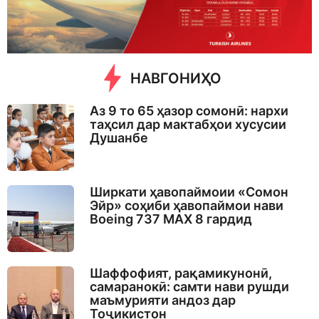
g
o
НАВГОНИҲО
Аз 9 то 65 ҳазор сомонӣ: нархи
таҳсил дар мактабҳои хусусии
Душанбе
Ширкати ҳавопаймоии «Сомон
Эйр» соҳиби ҳавопаймои нави
Boeing 737 MAX 8 гардид
Шаффофият, рақамикунонӣ,
самаранокӣ: самти нави рушди
маъмурияти андоз дар
Тоҷикистон