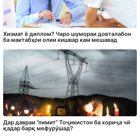
Хизмат ё диплом? Чаро шумораи довталабон
ба мактабҳои олии кишвар кам мешавад
Дар давраи “лимит” Тоҷикистон ба хориҷа чӣ
қадар барқ мефурӯшад?