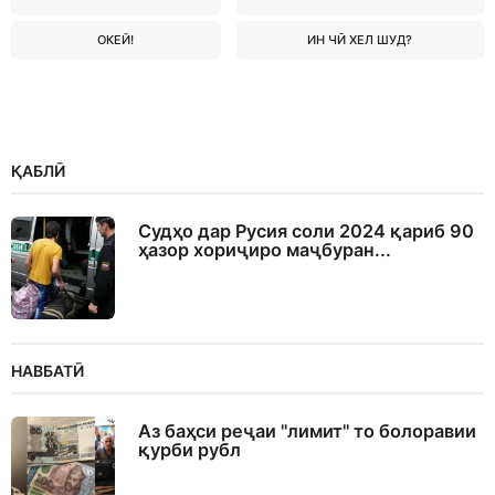
ОКЕЙ!
ИН ЧӢ ХЕЛ ШУД?
ҚАБЛӢ
Судҳо дар Русия соли 2024 қариб 90
ҳазор хориҷиро маҷбуран...
НАВБАТӢ
Аз баҳси реҷаи "лимит" то болоравии
қурби рубл