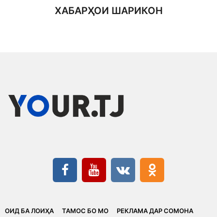
ХАБАРҲОИ ШАРИКОН
ОИД БА ЛОИҲА
ТАМОС БО МО
РЕКЛАМА ДАР СОМОНА