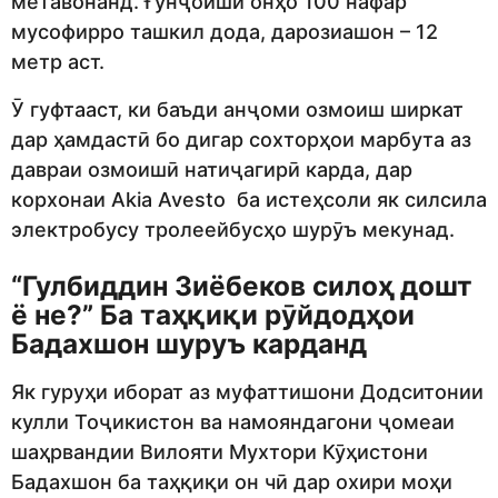
метавонанд. Ғунҷоиши онҳо 100 нафар
мусофирро ташкил дода, дарозиашон – 12
метр аст.
Ӯ гуфтааст, ки баъди анҷоми озмоиш ширкат
дар ҳамдастӣ бо дигар сохторҳои марбута аз
давраи озмоишӣ натиҷагирӣ карда, дар
корхонаи Akia Avesto ба истеҳсоли як силсила
электробусу тролеейбусҳо шурӯъ мекунад.
“Гулбиддин Зиёбеков силоҳ дошт
ё не?” Ба таҳқиқи рӯйдодҳои
Бадахшон шуруъ карданд
Як гуруҳи иборат аз муфаттишони Додситонии
кулли Тоҷикистон ва намояндагони ҷомеаи
шаҳрвандии Вилояти Мухтори Кӯҳистони
Бадахшон ба таҳқиқи он чӣ дар охири моҳи