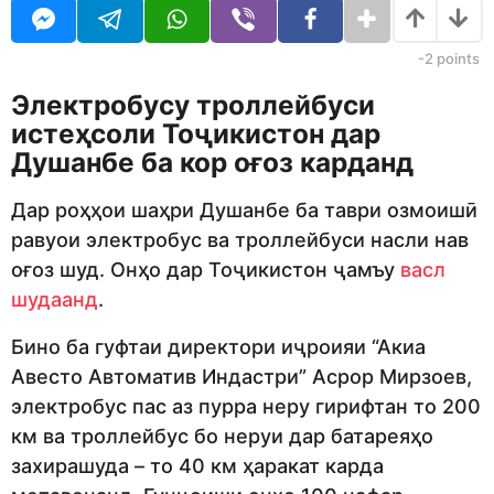
j
r
e
s
d
a
-2
points
i
g
t
o
Электробусу троллейбуси
o
истеҳсоли Тоҷикистон дар
r
Душанбе ба кор оғоз карданд
Дар роҳҳои шаҳри Душанбе ба таври озмоишӣ
равуои электробус ва троллейбуси насли нав
оғоз шуд. Онҳо дар Тоҷикистон ҷамъу
васл
шудаанд
.
Бино ба гуфтаи директори иҷроияи “Акиа
Авесто Автоматив Индастри” Асрор Мирзоев,
электробус пас аз пурра неру гирифтан то 200
км ва троллейбус бо неруи дар батареяҳо
захирашуда – то 40 км ҳаракат карда