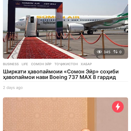
345
0
BUSINESS
,
LIFE
СОМОН ЭЙР
,
ТОҶИКИСТОН
,
ХАБАР
Ширкати ҳавопаймоии «Сомон Эйр» соҳиби
ҳавопаймои нави Boeing 737 MAX 8 гардид
2 days ago
2
d
a
y
s
a
g
o