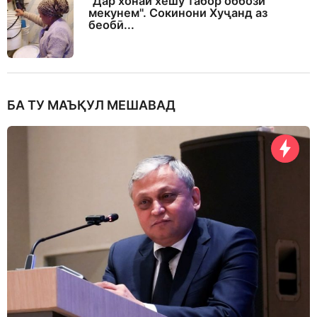
"Дар хонаи хешу табор оббозӣ
мекунем". Сокинони Хуҷанд аз
беобӣ...
БА ТУ МАЪҚУЛ МЕШАВАД