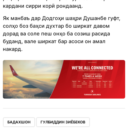
кардани сирри корӣ рондаанд.
Як манбаъ дар Додгоҳи шаҳри Душанбе гуфт,
солҳо боз баҳси духтар бо ширкат давом
дорад ва соле пеш онҳо ба созиш расида
буданд, вале ширкат бар асоси он амал
накард.
,
,
,
,
БАДАХШОН
ГУЛБИДДИН ЗИЁБЕКОВ