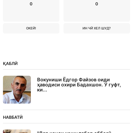
0
0
ОКЕЙ!
ИН ЧӢ ХЕЛ ШУД?
ҚАБЛӢ
Вокуниши Ёдгор Файзов оиди
ҳаводиси охири Бадахшон. Ӯ гуфт,
ки...
НАВБАТӢ