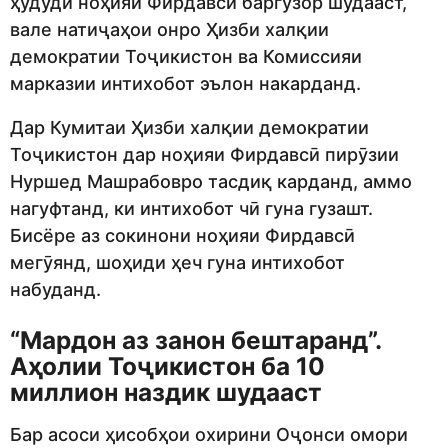
ҳудуди ноҳияи Фирдавсӣ баргузор шудааст,
вале натиҷаҳои онро Ҳизби халқии
демократии Тоҷикистон ва Комиссияи
марказии интихобот эълон накарданд.
Дар Кумитаи Ҳизби халқии демократии
Тоҷикистон дар ноҳияи Фирдавсӣ пирӯзии
Нуршед Машрабовро тасдиқ карданд, аммо
нагуфтанд, ки интихобот чӣ гуна гузашт.
Бисёре аз сокинони ноҳияи Фирдавсӣ
мегӯянд, шоҳиди ҳеч гуна интихобот
набуданд.
“Мардон аз занон бештаранд”.
Аҳолии Тоҷикистон ба 10
миллион наздик шудааст
Бар асоси ҳисобҳои охирини Оҷонси омори