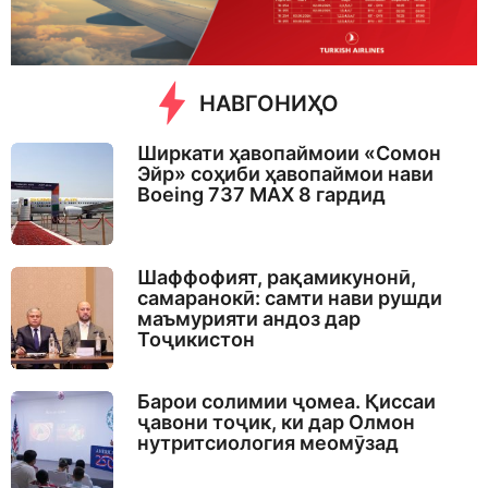
o
НАВГОНИҲО
Ширкати ҳавопаймоии «Сомон
Эйр» соҳиби ҳавопаймои нави
Boeing 737 MAX 8 гардид
Шаффофият, рақамикунонӣ,
самаранокӣ: самти нави рушди
маъмурияти андоз дар
Тоҷикистон
Барои солимии ҷомеа. Қиссаи
ҷавони тоҷик, ки дар Олмон
нутритсиология меомӯзад