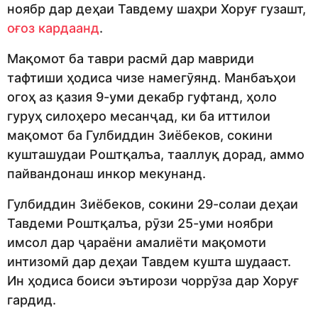
ноябр дар деҳаи Тавдему шаҳри Хоруғ гузашт,
оғоз кардаанд
.
Мақомот ба таври расмӣ дар мавриди
тафтиши ҳодиса чизе намегӯянд. Манбаъҳои
огоҳ аз қазия 9-уми декабр гуфтанд, ҳоло
гуруҳ силоҳеро месанҷад, ки ба иттилои
мақомот ба Гулбиддин Зиёбеков, сокини
кушташудаи Роштқалъа, тааллуқ дорад, аммо
пайвандонаш инкор мекунанд.
Гулбиддин Зиёбеков, сокини 29-солаи деҳаи
Тавдеми Роштқалъа, рӯзи 25-уми ноябри
имсол дар ҷараёни амалиёти мақомоти
интизомӣ дар деҳаи Тавдем кушта шудааст.
Ин ҳодиса боиси эътирози чоррӯза дар Хоруғ
гардид.