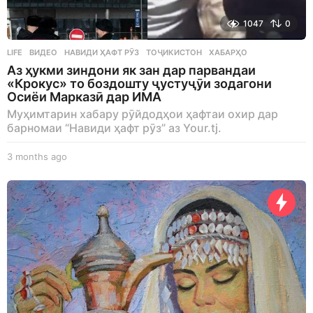
1047
0
LIFE
ВИДЕО
,
НАВИДИ ҲАФТ РӮЗ
,
ТОҶИКИСТОН
,
ХАБАРҲО
Аз ҳукми зиндони як зан дар парвандаи
«Крокус» то боздошту ҷустуҷӯи зодагони
Осиёи Марказӣ дар ИМА
Муҳимтарин хабару рӯйдодҳои ҳафтаи охир дар
барномаи “Навиди ҳафт рӯз” аз Your.tj.
3 months ago
3
m
o
n
t
h
s
a
g
o