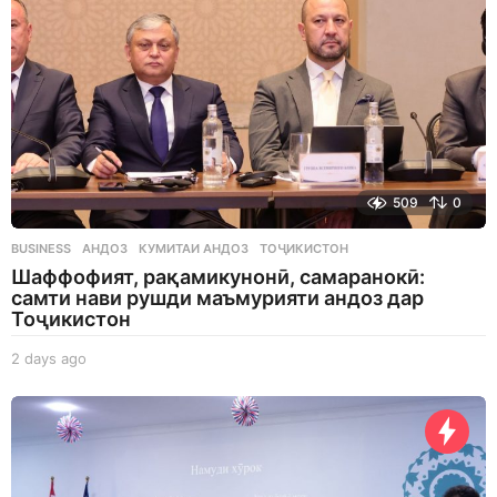
509
0
BUSINESS
АНДОЗ
,
КУМИТАИ АНДОЗ
,
ТОҶИКИСТОН
Шаффофият, рақамикунонӣ, самаранокӣ:
самти нави рушди маъмурияти андоз дар
Тоҷикистон
2 days ago
2
d
a
y
s
a
g