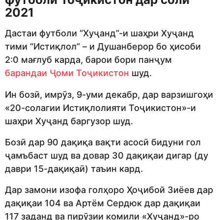
2021
Дастаи футболи “Хуҷанд”-и шаҳри Хуҷанд
тими “Истиқлол” – и Душанберор бо ҳисоби
2:0 мағлуб карда, барои бори панҷум
барандаи Ҷоми Тоҷикистон
шуд.
Ин бозӣ, имрӯз, 9-уми декабр, дар варзишгоҳи
«20-солагии Истиқлолияти Тоҷикистон»-и
шаҳри Хуҷанд баргузор шуд.
Бозӣ дар 90 дақиқа вақти асосӣ бидуни гол
ҷамъбаст шуд ва довар 30 дақиқаи дигар (ду
даври 15-дақиқаӣ) таъин кард.
Дар замони изофа голҳоро Ҳоҷибой Зиёев дар
дақиқаи 104 ва Артём Сердюк дар дақиқаи
117 заданд ва пирӯзии комили «Хуҷанд»-ро