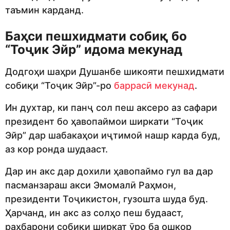
таъмин карданд.
Баҳси пешхидмати собиқ бо
“Тоҷик Эйр” идома мекунад
Додгоҳи шаҳри Душанбе шикояти пешхидмати
собиқи “Тоҷик Эйр”-ро
баррасӣ мекунад
.
Ин духтар, ки панҷ сол пеш аксеро аз сафари
президент бо ҳавопаймои ширкати “Тоҷик
Эйр” дар шабакаҳои иҷтимоӣ нашр карда буд,
аз кор ронда шудааст.
Дар ин акс дар дохили ҳавопаймо гул ва дар
пасманзараш акси Эмомалӣ Раҳмон,
президенти Тоҷикистон, гузошта шуда буд.
Ҳарчанд, ин акс аз солҳо пеш будааст,
раҳбарони собиқи ширкат ӯро ба ошкор