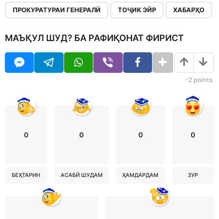
ПРОКУРАТУРАИ ГЕНЕРАЛӢ
ТОҶИК ЭЙР
ХАБАРҲО
МАЪҚУЛ ШУД? БА РАФИҚОНАТ ФИРИСТ
-2
points
0
0
0
0
БЕҲТАРИН
АСАБӢ ШУДАМ
ҲАМДАРДАМ
ЗУР