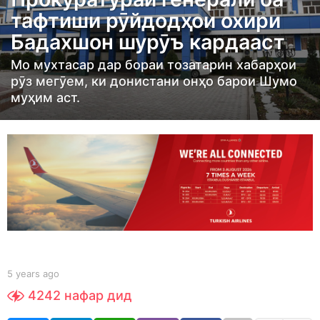
a
тафтиши рӯйдодҳои охири
r
Бадахшон шурӯъ кардааст
s
a
Мо мухтасар дар бораи тозатарин хабарҳои
g
рӯз мегӯем, ки донистани онҳо барои Шумо
муҳим аст.
o
5
y
e
a
r
s
a
g
o
b
5 years ago
5
y
y
4242
нафар дид
t
e
a
a