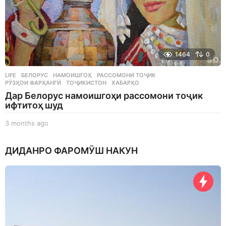
1464
0
LIFE
БЕЛОРУС
,
НАМОИШГОҲ
,
РАССОМОНИ ТОҶИК
,
РӮЗҲОИ ФАРҲАНГӢ
,
ТОҶИКИСТОН
,
ХАБАРҲО
Дар Белорус намоишгоҳи рассомони тоҷик
ифтитоҳ шуд
3 months ago
3
m
o
ДИДАНРО ФАРОМӮШ НАКУН
n
t
h
s
a
g
o