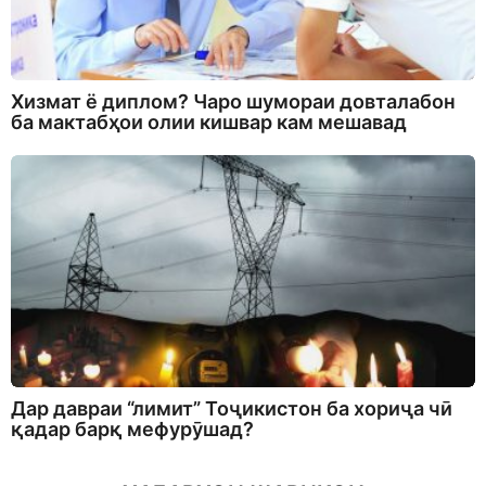
Хизмат ё диплом? Чаро шумораи довталабон
ба мактабҳои олии кишвар кам мешавад
Дар давраи “лимит” Тоҷикистон ба хориҷа чӣ
қадар барқ мефурӯшад?