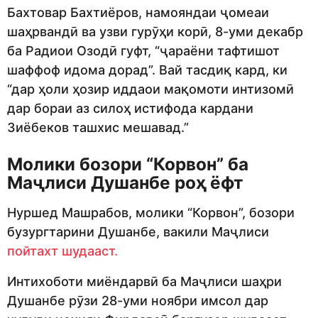
Бахтовар Бахтиёров, намояндаи ҷомеаи
шаҳрвандӣ ва узви гурӯҳи корӣ, 8-уми декабр
ба Радиои Озодӣ гуфт, “ҷараёни тафтишот
шаффоф идома дорад”. Вай тасдиқ кард, ки
“дар ҳоли ҳозир иддаои мақомоти интизомӣ
дар бораи аз силоҳ истифода кардани
Зиёбеков ташхис мешавад.”
Молики бозори “Корвон” ба
Маҷлиси Душанбе роҳ ёфт
Нуршед Машрабов, молики “Корвон”, бозори
бузургтарини Душанбе, вакили Маҷлиси
пойтахт шудааст.
Интихоботи миёндарвӣ ба Маҷлиси шаҳри
Душанбе рӯзи 28-уми ноябри имсол дар