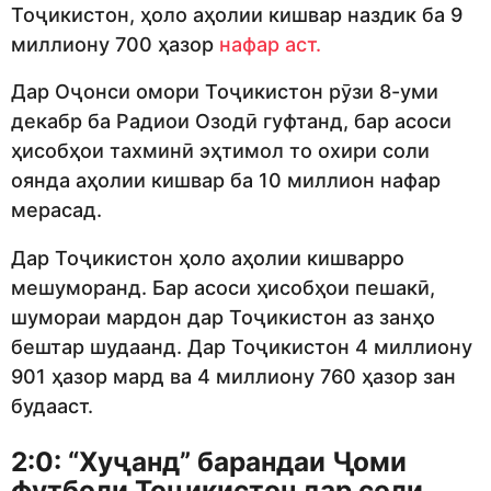
Тоҷикистон, ҳоло аҳолии кишвар наздик ба 9
миллиону 700 ҳазор
нафар аст.
Дар Оҷонси омори Тоҷикистон рӯзи 8-уми
декабр ба Радиои Озодӣ гуфтанд, бар асоси
ҳисобҳои тахминӣ эҳтимол то охири соли
оянда аҳолии кишвар ба 10 миллион нафар
мерасад.
Дар Тоҷикистон ҳоло аҳолии кишварро
мешуморанд. Бар асоси ҳисобҳои пешакӣ,
шумораи мардон дар Тоҷикистон аз занҳо
бештар шудаанд. Дар Тоҷикистон 4 миллиону
901 ҳазор мард ва 4 миллиону 760 ҳазор зан
будааст.
2:0: “Хуҷанд” барандаи Ҷоми
футболи Тоҷикистон дар соли