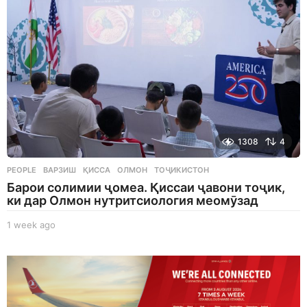
o
1308
4
PEOPLE
ВАРЗИШ
,
ҚИССА
,
ОЛМОН
,
ТОҶИКИСТОН
Барои солимии ҷомеа. Қиссаи ҷавони тоҷик,
ки дар Олмон нутритсиология меомӯзад
1 week ago
1
w
e
e
k
a
g