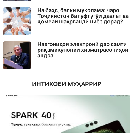
На баҳс, балки муколама: чаро
Тоҷикистон ба гуфтугӯи давлат ва
ҷомеаи шаҳрвандӣ ниёз дорад?
Навгониҳои электронӣ дар самти
рақамикунонии хизматрасониҳои
андоз
ИНТИХОБИ МУҲАРРИР