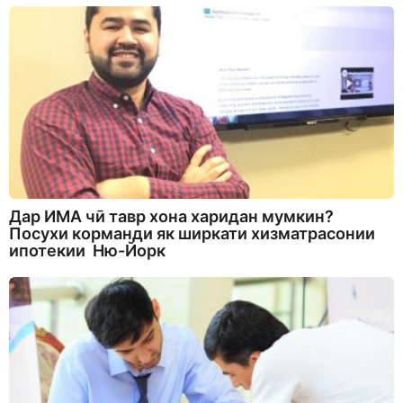
Дар ИМА чӣ тавр хона харидан мумкин?
Посухи корманди як ширкати хизматрасонии
ипотекии Ню-Йорк