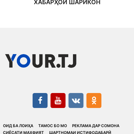
ХАБАРҲОИ ШАРИКОН
ОИД БА ЛОИҲА
ТАМОС БО МО
РЕКЛАМА ДАР СОМОНА
CИЁСАТИ МАХФИЯТ
ШАРТНОМАИ ИСТИФОДАБАРӢ