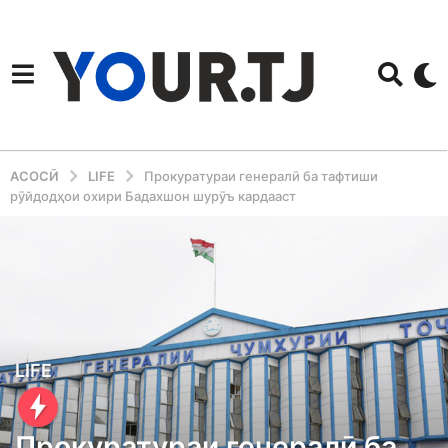
АСОСӢ
LIFE
Прокуратураи генералӣ ба тафтиши
рӯйдодҳои охири Бадахшон шурӯъ кардааст
5
LIFE
y
e
Прокуратураи генералӣ ба