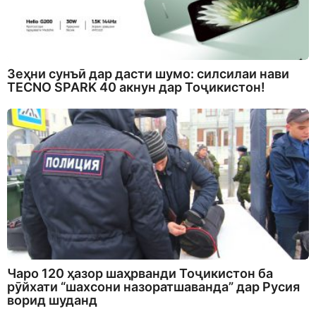
Зеҳни сунъӣ дар дасти шумо: силсилаи нави
TECNO SPARK 40 акнун дар Тоҷикистон!
Чаро 120 ҳазор шаҳрванди Тоҷикистон ба
рӯйхати “шахсони назоратшаванда” дар Русия
ворид шуданд