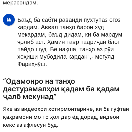
мерасондам.
Баъд ба сабти раванди пухтупаз оғоз
кардам. Аввал танҳо барои худ
мекардам, баъд дидам, ки ба мардум
ҷолиб аст. Ҳамин тавр тадриҷан блог
пайдо шуд. Бе нақша, танҳо аз рӯи
хоҳиши мубодила кардан”,- мегӯяд
Фараҳнӯш.
“Одамонро на танҳо
дастурамалҳои қадам ба қадам
ҷалб мекунад”
Яке аз видеоҳои хотирмонтарине, ки ба гуфтаи
қаҳрамони мо то ҳол дар ёд дорад, видеои
кекс аз афлесун буд.