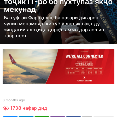
тоҷик IT-ро бо пухтупаз якҷо
h
мекунад
s
a
Ба гуфтаи Фараҳнӯш, ба назари дигарон
g
чунин менамояд, ки гӯё ӯ дар як вақт ду
o
зиндагии алоҳида дорад, аммо дар асл ин
тавр нест.
8
m
o
n
t
h
s
a
g
o
b
8 months ago
8
y
m
1738
нафар дид
S
o
h
n