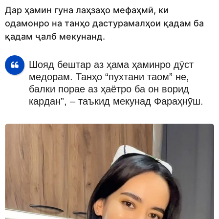
Дар ҳамин гуна лаҳзаҳо мефаҳмӣ, ки
одамонро на танҳо дастурамалҳои қадам ба
қадам ҷалб мекунанд.
Шояд бештар аз ҳама ҳаминро дӯст
медорам. Танҳо “пухтани таом” не,
балки порае аз ҳаётро ба он ворид
кардан”, – таъкид мекунад Фараҳнӯш.