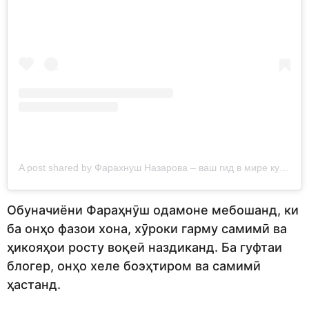
A post shared by Фарахнуш Назарова – ваш гид в мире кулинарии (@faramateo.food.blog)
Обуначиёни Фараҳнӯш одамоне мебошанд, ки
ба онҳо фазои хона, хӯроки гарму самимӣ ва
ҳикояҳои росту воқеӣ наздиканд. Ба гуфтаи
блогер, онҳо хеле боэҳтиром ва самимӣ
ҳастанд.