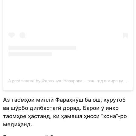
A post shared by Фарахнуш Назарова – ваш гид в мире кулинарии (@faramateo.food.blog)
Аз таомҳои миллӣ Фараҳнӯш ба ош, курутоб
ва шӯрбо дилбастагӣ дорад. Барои ӯ инҳо
таомҳое ҳастанд, ки ҳамеша ҳисси “хона”-ро
медиҳанд.