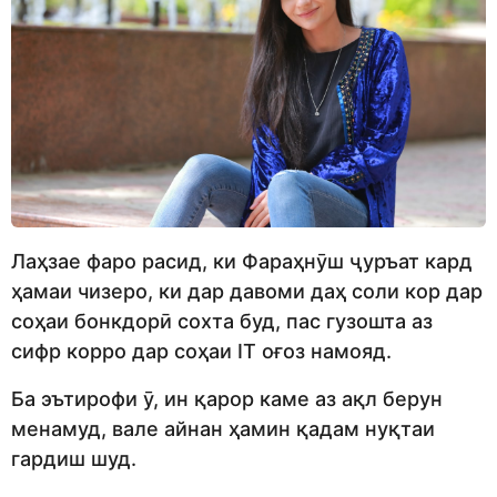
Лаҳзае фаро расид, ки Фараҳнӯш ҷуръат кард
ҳамаи чизеро, ки дар давоми даҳ соли кор дар
соҳаи бонкдорӣ сохта буд, пас гузошта аз
сифр корро дар соҳаи IT оғоз намояд.
Ба эътирофи ӯ, ин қарор каме аз ақл берун
менамуд, вале айнан ҳамин қадам нуқтаи
гардиш шуд.