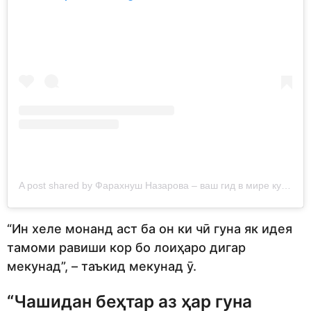
A post shared by Фарахнуш Назарова – ваш гид в мире кулинарии (@faramateo.food.blog)
“Ин хеле монанд аст ба он ки чӣ гуна як идея
тамоми равиши кор бо лоиҳаро дигар
мекунад”, – таъкид мекунад ӯ.
“Чашидан беҳтар аз ҳар гуна