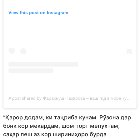
View this post on Instagram
A post shared by Фарахнуш Назарова – ваш гид в мире кулинарии (@faramateo.food.blog)
“Қарор додам, ки таҷриба кунам. Рӯзона дар
бонк кор мекардам, шом торт мепухтам,
саҳар пеш аз кор шириниҳоро бурда