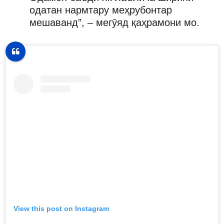
одатан нармтару меҳрубонтар
мешаванд”, – мегӯяд қаҳрамони мо.
View this post on Instagram