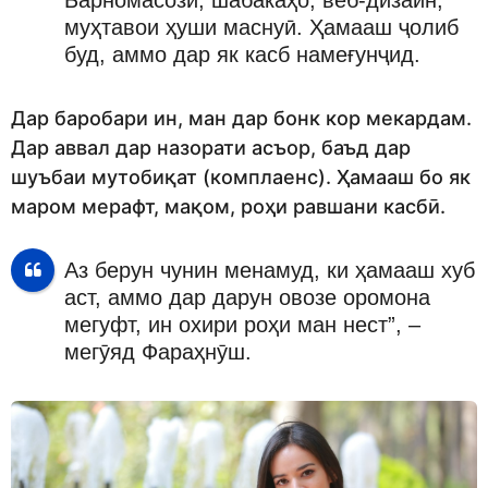
муҳтавои ҳуши маснуӣ. Ҳамааш ҷолиб
буд, аммо дар як касб намеғунҷид.
Дар баробари ин, ман дар бонк кор мекардам.
Дар аввал дар назорати асъор, баъд дар
шуъбаи мутобиқат (комплаенс). Ҳамааш бо як
маром мерафт, мақом, роҳи равшани касбӣ.
Аз берун чунин менамуд, ки ҳамааш хуб
аст, аммо дар дарун овозе оромона
мегуфт, ин охири роҳи ман нест”, –
мегӯяд Фараҳнӯш.