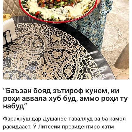
“Баъзан бояд эътироф кунем, ки
роҳи аввала хуб буд, аммо роҳи ту
набуд”
Фараҳнӯш дар Душанбе таваллуд ва ба камол
расидааст. Ӯ Литсейи президентиро хатм