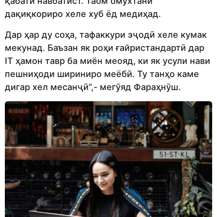
қабати навбатист. Таом омӯхтани
дақиқкориро хеле хуб ёд медиҳад.
Дар ҳар ду соҳа, тафаккури эҷодӣ хеле кумак
мекунад. Баъзан як роҳи ғайристандартӣ дар
IT ҳамон тавр ба миён меояд, ки як усули нави
пешниҳоди шириниро меёбӣ. Ту танҳо каме
дигар хел месанҷӣ”,- мегӯяд Фараҳнӯш.