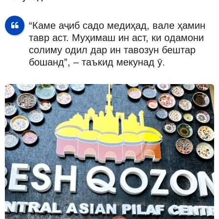
“Каме аҷиб садо медиҳад, вале ҳамин
тавр аст. Муҳимаш ин аст, ки одамони
солиму одил дар ин тавозун бештар
бошанд”, – таъкид мекунад ӯ.