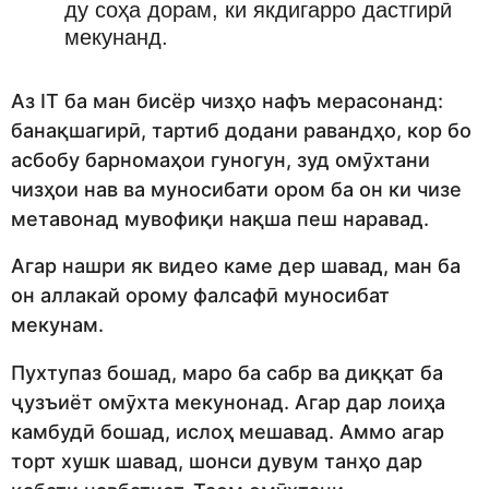
ду соҳа дорам, ки якдигарро дастгирӣ
мекунанд.
Аз IT ба ман бисёр чизҳо нафъ мерасонанд:
банақшагирӣ, тартиб додани равандҳо, кор бо
асбобу барномаҳои гуногун, зуд омӯхтани
чизҳои нав ва муносибати ором ба он ки чизе
метавонад мувофиқи нақша пеш наравад.
Агар нашри як видео каме дер шавад, ман ба
он аллакай орому фалсафӣ муносибат
мекунам.
Пухтупаз бошад, маро ба сабр ва диққат ба
ҷузъиёт омӯхта мекунонад. Агар дар лоиҳа
камбудӣ бошад, ислоҳ мешавад. Аммо агар
торт хушк шавад, шонси дувум танҳо дар