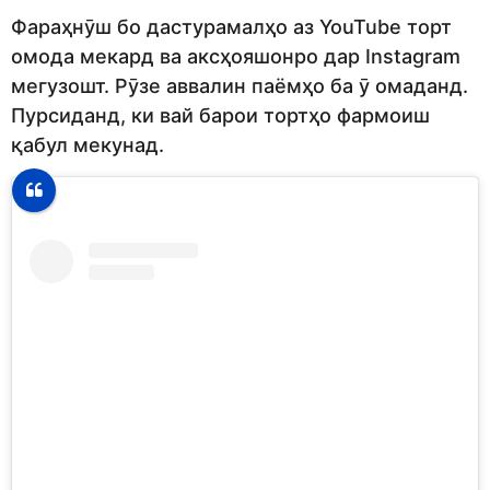
Фараҳнӯш бо дастурамалҳо аз YouTube торт
омода мекард ва аксҳояшонро дар Instagram
мегузошт. Рӯзе аввалин паёмҳо ба ӯ омаданд.
Пурсиданд, ки вай барои тортҳо фармоиш
қабул мекунад.