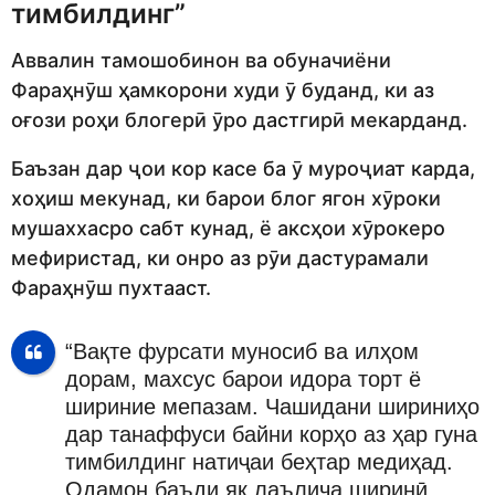
тимбилдинг”
Аввалин тамошобинон ва обуначиёни
Фараҳнӯш ҳамкорони худи ӯ буданд, ки аз
оғози роҳи блогерӣ ӯро дастгирӣ мекарданд.
Баъзан дар ҷои кор касе ба ӯ муроҷиат карда,
хоҳиш мекунад, ки барои блог ягон хӯроки
мушаххасро сабт кунад, ё аксҳои хӯрокеро
мефиристад, ки онро аз рӯи дастурамали
Фараҳнӯш пухтааст.
“Вақте фурсати муносиб ва илҳом
дорам, махсус барои идора торт ё
шириние мепазам. Чашидани шириниҳо
дар танаффуси байни корҳо аз ҳар гуна
тимбилдинг натиҷаи беҳтар медиҳад.
Одамон баъди як лаълича ширинӣ