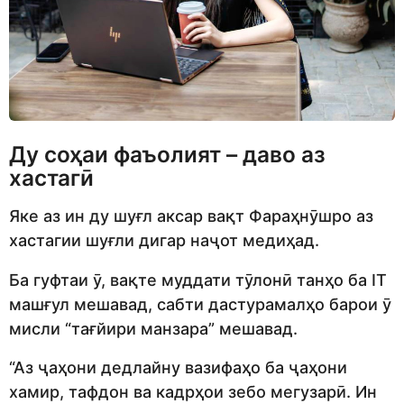
Ду соҳаи фаъолият – даво аз
хастагӣ
Яке аз ин ду шуғл аксар вақт Фараҳнӯшро аз
хастагии шуғли дигар наҷот медиҳад.
Ба гуфтаи ӯ, вақте муддати тӯлонӣ танҳо ба IT
машғул мешавад, сабти дастурамалҳо барои ӯ
мисли “тағйири манзара” мешавад.
“Аз ҷаҳони дедлайну вазифаҳо ба ҷаҳони
хамир, тафдон ва кадрҳои зебо мегузарӣ. Ин