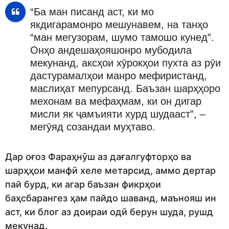
“Ба ман писанд аст, ки мо
якдигарамонро мешунавем, на танҳо
“ман мегузорам, шумо тамошо кунед”.
Онҳо андешаҳояшонро мубодила
мекунанд, аксҳои хӯрокҳои пухта аз рӯи
дастурамалҳои манро мефиристанд,
маслиҳат мепурсанд. Баъзан шарҳҳоро
мехонам ва мефаҳмам, ки он дигар
мисли як ҷамъияти хурд шудааст”, –
мегӯяд созандаи муҳтаво.
Дар оғоз Фараҳнӯш аз дағалгуфторҳо ва
шарҳҳои манфӣ хеле метарсид, аммо дертар
пай бурд, ки агар баъзан фикрҳои
баҳсбарангез ҳам пайдо шаванд, маънояш ин
аст, ки блог аз доираи одӣ берун шуда, рушд
мекунад.