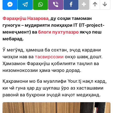
o
t
d
h
m
s
o
a
Фараҳнӯш Назарова
, ду соҳаи тамоман
n
g
гуногун – мудирияти лоиҳаҳои IT (IT-project-
o
менеҷмент) ва
блоги пухтупазро
якҷо пеш
мебарад.
Ӯ мегӯяд, ҳамеша ба сохтан, эҷод кардани
чизҳои нав ва
тасвирсозии
онҳо шавқ дошт.
Ҳамзамон Фараҳнӯш қобилияти таҳлил ва
низомноксозии ҳама чизро дорад.
Қаҳрамони мо ба муаллифи Your.tj нақл кард,
ки чӣ гуна ҳар ду шуғлаш ӯро аз хасташавии
равонӣ ва буҳрони эҷодӣ наҷот медиҳанд.