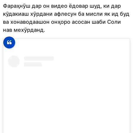
Фараҳнӯш дар он видео ёдовар шуд, ки дар
кӯдакиаш хӯрдани афлесун ба мисли як ид буд
ва хонаводаашон онҳоро асосан шаби Соли
нав мехӯрданд.