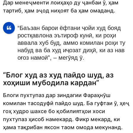
Дар менеҷменти лоиҳаҳо ду ҷанбаи ӯ, ҳам
тартиб, ҳам эҷод ниҳоят ба ҳам омаданд.
“Баъзан барои ёфтани ҷойи худ бояд
ростқавлона эътироф кунӣ, ки роҳи
аввала хуб буд, аммо комилан роҳи ту
набуд ва ба худ иҷозат диҳӣ, ки аз нав
оғоз намоӣ”, – мегӯяд ӯ.
“Блог худ аз худ пайдо шуд, аз
хоҳиши мубодила кардан”
Блоги пухтупаз дар зиндагии Фараҳнӯш
комилан тасодуфӣ пайдо шуд. Ба гуфтаи ӯ, ҳеҷ
гоҳ худро шахсе бо қобилиятҳои хоси
пухтупаз ҳисоб намекард. Фикр мекард, ки
ҳама тақрибан яксон таом омода мекунанд.