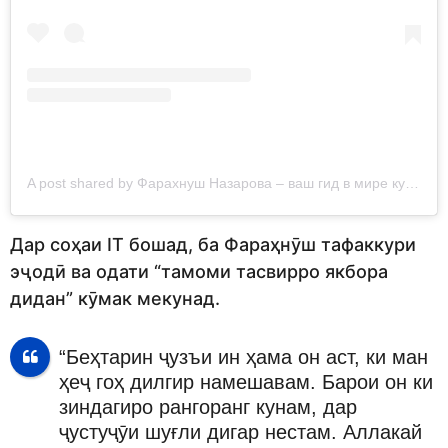
A post shared by Фарахнуш Назарова – ваш гид в мире кулинарии (@faramateo.food.blog)
Дар соҳаи IT бошад, ба Фараҳнӯш тафаккури
эҷодӣ ва одати “тамоми тасвирро якбора
дидан” кӯмак мекунад.
“Беҳтарин ҷузъи ин ҳама он аст, ки ман
ҳеҷ гоҳ дилгир намешавам. Барои он ки
зиндагиро рангоранг кунам, дар
ҷустуҷӯи шуғли дигар нестам. Аллакай