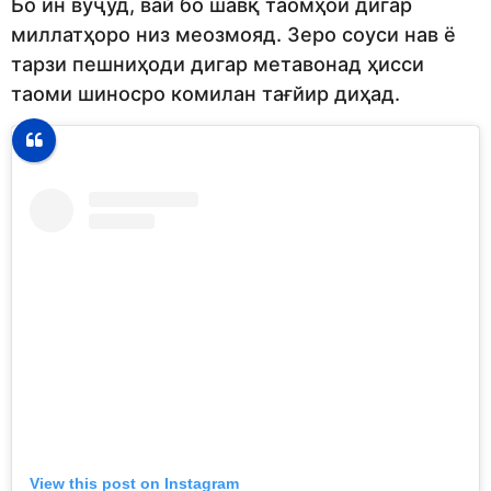
Бо ин вуҷуд, вай бо шавқ таомҳои дигар
миллатҳоро низ меозмояд. Зеро соуси нав ё
тарзи пешниҳоди дигар метавонад ҳисси
таоми шиносро комилан тағйир диҳад.
View this post on Instagram