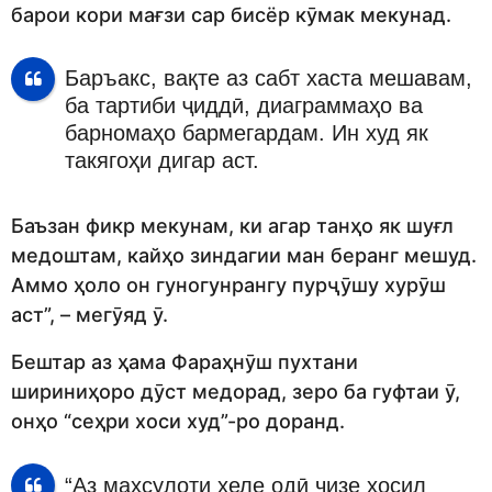
барои кори мағзи сар бисёр кӯмак мекунад.
Баръакс, вақте аз сабт хаста мешавам,
ба тартиби ҷиддӣ, диаграммаҳо ва
барномаҳо бармегардам. Ин худ як
такягоҳи дигар аст.
Баъзан фикр мекунам, ки агар танҳо як шуғл
медоштам, кайҳо зиндагии ман беранг мешуд.
Аммо ҳоло он гуногунрангу пурҷӯшу хурӯш
аст”, – мегӯяд ӯ.
Бештар аз ҳама Фараҳнӯш пухтани
шириниҳоро дӯст медорад, зеро ба гуфтаи ӯ,
онҳо “сеҳри хоси худ”-ро доранд.
“Аз маҳсулоти хеле одӣ чизе ҳосил