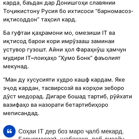
карда, баъдан дар Донишгоҳи славянии
Тоҷикистону Русия бо ихтисоси “барномасоз-
иқтисоддон” таҳсил кард.
Ба гуфтаи қаҳрамони мо, омезиши IT ва
иқтисод барои кори имрӯзааш заминаи
устувор гузошт. Айни ҳол Фараҳнӯш ҳамчун
мудири IT
–
лоиҳаҳо “Ҳумо Бонк” фаъолият
мекунад.
“Ман ду хусусияти худро кашф кардам. Яке
эҷод кардан, тасвирсозӣ ва корҳои зеборо
дӯст медорад. Дигаре бошад тартиб, рӯйхати
вазифаҳо ва назорати бетартибиҳоро
меписандад.
Соҳаи IT дер боз маро ҷалб мекард.
Барномасозӣ, шабакаҳо, веб-дизайн,