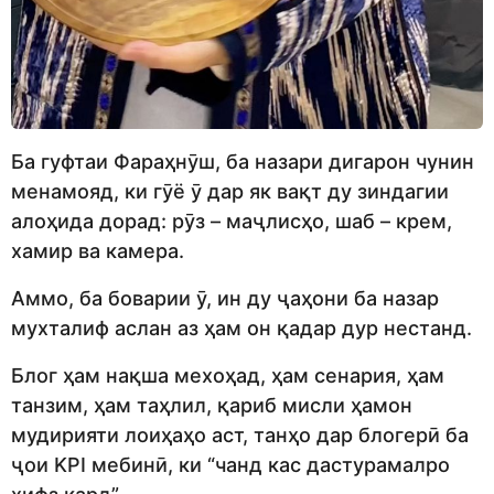
Ба гуфтаи Фараҳнӯш, ба назари дигарон чунин
менамояд, ки гӯё ӯ дар як вақт ду зиндагии
алоҳида дорад: рӯз – маҷлисҳо, шаб – крем,
хамир ва камера.
Аммо, ба боварии ӯ, ин ду ҷаҳони ба назар
мухталиф аслан аз ҳам он қадар дур нестанд.
Блог ҳам нақша мехоҳад, ҳам сенария, ҳам
танзим, ҳам таҳлил, қариб мисли ҳамон
мудирияти лоиҳаҳо аст, танҳо дар блогерӣ ба
ҷои KPI мебинӣ, ки “чанд кас дастурамалро