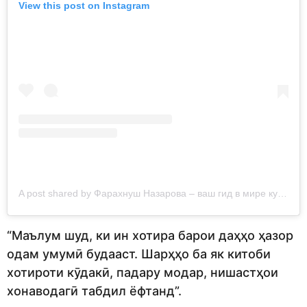
View this post on Instagram
A post shared by Фарахнуш Назарова – ваш гид в мире кулинарии (@faramateo.food.blog)
“Маълум шуд, ки ин хотира барои даҳҳо ҳазор
одам умумӣ будааст. Шарҳҳо ба як китоби
хотироти кӯдакӣ, падару модар, нишастҳои
хонаводагӣ табдил ёфтанд”.