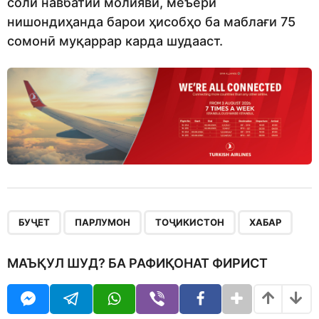
соли навбатии молиявӣ, меъёри
нишондиҳанда барои ҳисобҳо ба маблағи 75
сомонӣ муқаррар карда шудааст.
,
,
,
БУҶЕТ
ПАРЛУМОН
ТОҶИКИСТОН
ХАБАР
МАЪҚУЛ ШУД? БА РАФИҚОНАТ ФИРИСТ