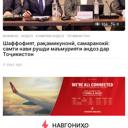
554
0
BUSINESS
АНДОЗ
,
КУМИТАИ АНДОЗ
,
ТОҶИКИСТОН
Шаффофият, рақамикунонӣ, самаранокӣ:
самти нави рушди маъмурияти андоз дар
Тоҷикистон
4 days ago
4
d
a
y
s
a
g
o
НАВГОНИҲО