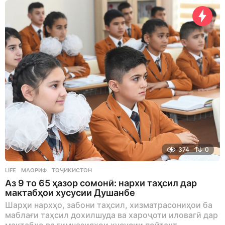
374
0
LIFE
МАОРИФ
,
ТОҶИКИСТОН
Аз 9 то 65 ҳазор сомонӣ: нархи таҳсил дар
мактабҳои хусусии Душанбе
Шарҳи нархҳо, забони таҳсил, хизматрасониҳои ба
маблағи таҳсил дохилшуда ва хароҷоти иловагӣ дар
мактабҳо ва гимназияҳои хусусии пойтахт.