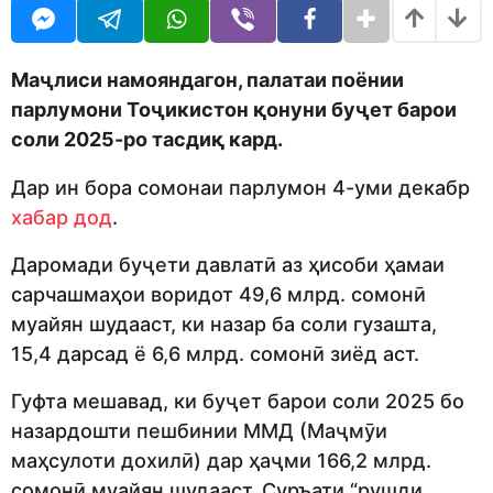
o
r
d
s
m
a
o
g
Маҷлиси намояндагон, палатаи поёнии
n
o
парлумони Тоҷикистон қонуни буҷет барои
соли 2025-ро тасдиқ кард.
Дар ин бора сомонаи парлумон 4-уми декабр
хабар дод
.
Даромади буҷети давлатӣ аз ҳисоби ҳамаи
сарчашмаҳои воридот 49,6 млрд. сомонӣ
муайян шудааст, ки назар ба соли гузашта,
15,4 дарсад ё 6,6 млрд. сомонӣ зиёд аст.
Гуфта мешавад, ки буҷет барои соли 2025 бо
назардошти пешбинии ММД (Маҷмӯи
маҳсулоти дохилӣ) дар ҳаҷми 166,2 млрд.
сомонӣ муайян шудааст. Суръати “рушди