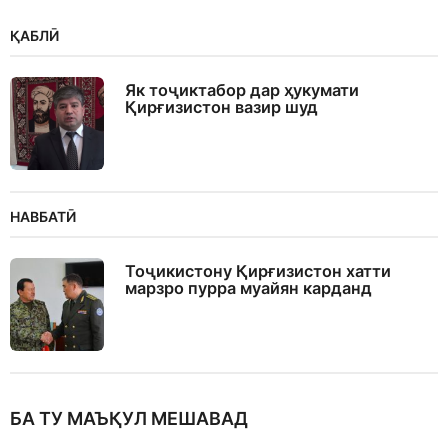
ҚАБЛӢ
Як тоҷиктабор дар ҳукумати
Қирғизистон вазир шуд
НАВБАТӢ
Тоҷикистону Қирғизистон хатти
марзро пурра муайян карданд
БА ТУ МАЪҚУЛ МЕШАВАД