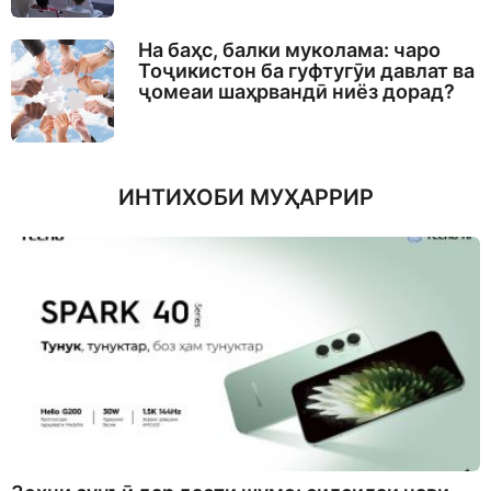
На баҳс, балки муколама: чаро
Тоҷикистон ба гуфтугӯи давлат ва
ҷомеаи шаҳрвандӣ ниёз дорад?
ИНТИХОБИ МУҲАРРИР