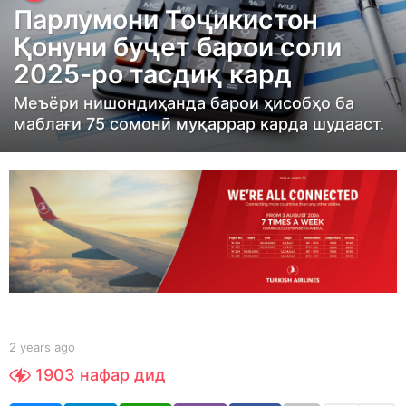
Парлумони Тоҷикистон
a
Қонуни буҷет барои соли
r
2025-ро тасдиқ кард
s
a
Меъёри нишондиҳанда барои ҳисобҳо ба
g
маблағи 75 сомонӣ муқаррар карда шудааст.
o
2
y
e
a
r
s
a
g
b
2 years ago
2
y
o
y
1903
нафар дид
S
e
h
a