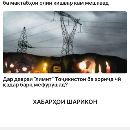
ба мактабҳои олии кишвар кам мешавад
Дар давраи “лимит” Тоҷикистон ба хориҷа чӣ
қадар барқ мефурӯшад?
ХАБАРҲОИ ШАРИКОН