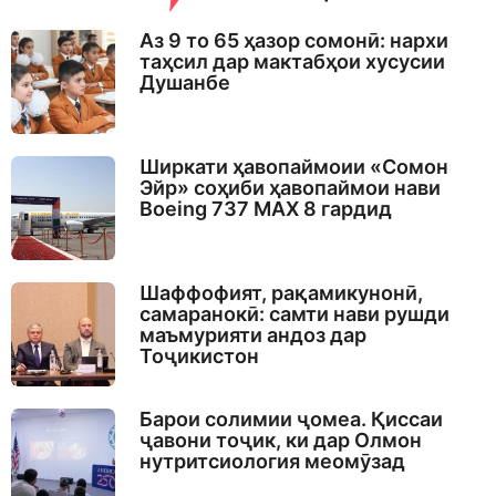
Аз 9 то 65 ҳазор сомонӣ: нархи
таҳсил дар мактабҳои хусусии
Душанбе
Ширкати ҳавопаймоии «Сомон
Эйр» соҳиби ҳавопаймои нави
Boeing 737 MAX 8 гардид
Шаффофият, рақамикунонӣ,
самаранокӣ: самти нави рушди
маъмурияти андоз дар
Тоҷикистон
Барои солимии ҷомеа. Қиссаи
ҷавони тоҷик, ки дар Олмон
нутритсиология меомӯзад