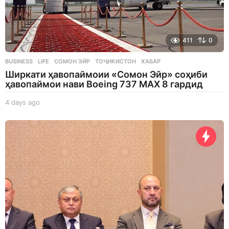
411
0
BUSINESS
,
LIFE
СОМОН ЭЙР
,
ТОҶИКИСТОН
,
ХАБАР
Ширкати ҳавопаймоии «Сомон Эйр» соҳиби
ҳавопаймои нави Boeing 737 MAX 8 гардид
4 days ago
4
d
a
y
s
a
g
o