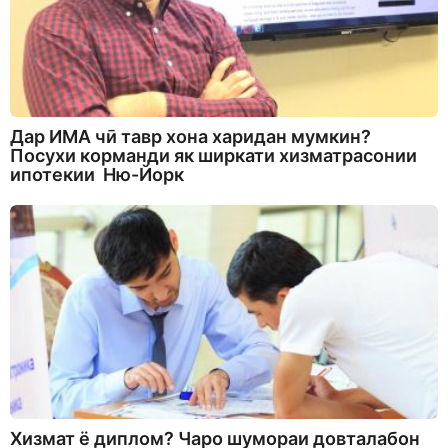
Дар ИМА чӣ тавр хона харидан мумкин?
Посухи корманди як ширкати хизматрасонии
ипотекии Ню-Йорк
Хизмат ё диплом? Чаро шумораи довталабон