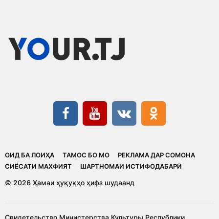
ОИД БА ЛОИҲА
ТАМОС БО МО
РЕКЛАМА ДАР СОМОНА
CИЁСАТИ МАХФИЯТ
ШАРТНОМАИ ИСТИФОДАБАРӢ
© 2026 Ҳамаи ҳуқуқҳо ҳифз шудаанд
Свидетельство Министерства Культуры Республики