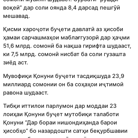
воқеӣ” дар соли оянда 8,4 дарсад пешгӯӣ
мешавад.
Қисми хароҷоти буҷети давлатӣ аз ҳисоби
ҳамаи сарчашмаҳои маблағгузорӣ дар ҳаҷми
51,6 млрд. сомонӣ ба нақша гирифта шудааст,
ки 7,5 млрд. сомонӣ нисбат ба соли гузашта
зиёд аст.
Мувофиқи Қонуни буҷети тасдиқшуда 23,9
миллиард сомонии он ба соҳаҳои иҷтимоӣ
равона шудааст.
Тибқи иттилои парлумон дар моддаи 23
лоиҳаи Қонуни буҷет мутобиқи талаботи
Қонуни “Дар бораи нишондиҳанда барои
ҳисобҳо” бо назардошти сатҳи беқурбшавии