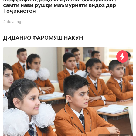
самти нави рушди маъмурияти андоз дар
Тоҷикистон
4 days ago
4
d
a
ДИДАНРО ФАРОМӮШ НАКУН
y
s
a
g
o