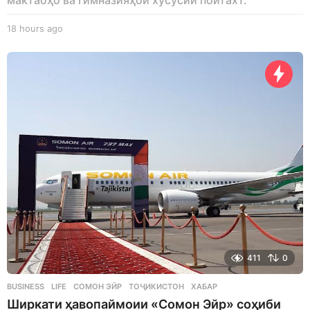
18 hours ago
1
8
h
o
u
r
s
a
g
o
411
0
BUSINESS
,
LIFE
СОМОН ЭЙР
,
ТОҶИКИСТОН
,
ХАБАР
Ширкати ҳавопаймоии «Сомон Эйр» соҳиби