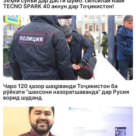
Зеҳни сунъӣ дар дасти шумо: силсилаи нави
TECNO SPARK 40 акнун дар Тоҷикистон!
Чаро 120 ҳазор шаҳрванди Тоҷикистон ба
рӯйхати “шахсони назоратшаванда” дар Русия
ворид шуданд