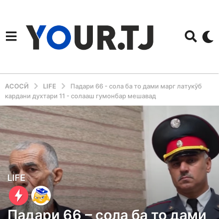
АСОСӢ
LIFE
Падари 66 - сола ба то дами марг латукӯб
кардани духтари 11 - солааш гумонбар мешавад
4
LIFE
y
e
Падари 66 – сола ба то дами
a