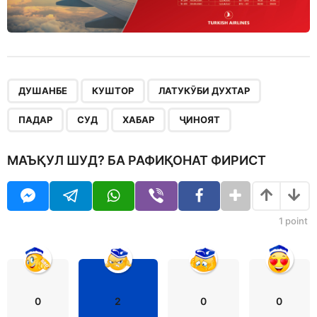
,
,
,
,
,
,
ДУШАНБЕ
КУШТОР
ЛАТУКӮБИ ДУХТАР
ПАДАР
СУД
ХАБАР
ҶИНОЯТ
МАЪҚУЛ ШУД? БА РАФИҚОНАТ ФИРИСТ
1
point
0
2
0
0