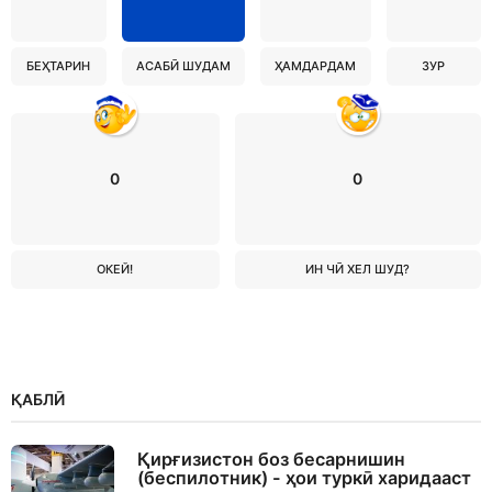
БЕҲТАРИН
АСАБӢ ШУДАМ
ҲАМДАРДАМ
ЗУР
0
0
ОКЕЙ!
ИН ЧӢ ХЕЛ ШУД?
ҚАБЛӢ
Қирғизистон боз бесарнишин
(беспилотник) - ҳои туркӣ харидааст