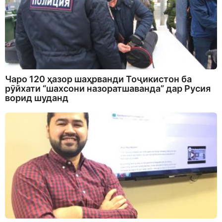
Чаро 120 ҳазор шаҳрванди Тоҷикистон ба
рӯйхати “шахсони назоратшаванда” дар Русия
ворид шуданд