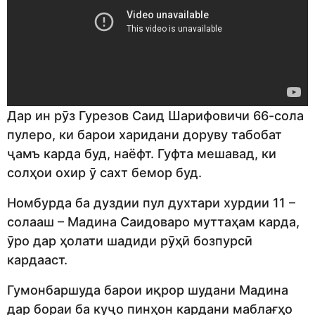
Дар ин рӯз Гурезов Саид Шарифовичи 66-сола
пулеро, ки барои харидани доруву табобат
ҷамъ карда буд, наёфт. Гуфта мешавад, ки
солҳои охир ӯ сахт бемор буд.
Номбурда ба дуздии пул духтари хурдии 11 –
солааш – Мадина Саидоваро муттаҳам карда,
ӯро дар ҳолати шадиди рӯҳӣ бозпурсӣ
кардааст.
Гумонбаршуда барои иқрор шудани Мадина
дар бораи ба куҷо пинҳон кардани маблағҳо