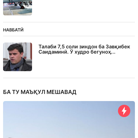
НАВБАТӢ
Талаби 7,5 соли зиндон ба Завқибек
Саидаминӣ. Ӯ худро бегуноҳ...
БА ТУ МАЪҚУЛ МЕШАВАД