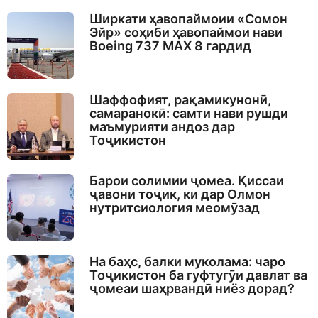
Ширкати ҳавопаймоии «Сомон
Эйр» соҳиби ҳавопаймои нави
Boeing 737 MAX 8 гардид
Шаффофият, рақамикунонӣ,
самаранокӣ: самти нави рушди
маъмурияти андоз дар
Тоҷикистон
Барои солимии ҷомеа. Қиссаи
ҷавони тоҷик, ки дар Олмон
нутритсиология меомӯзад
На баҳс, балки муколама: чаро
Тоҷикистон ба гуфтугӯи давлат ва
ҷомеаи шаҳрвандӣ ниёз дорад?