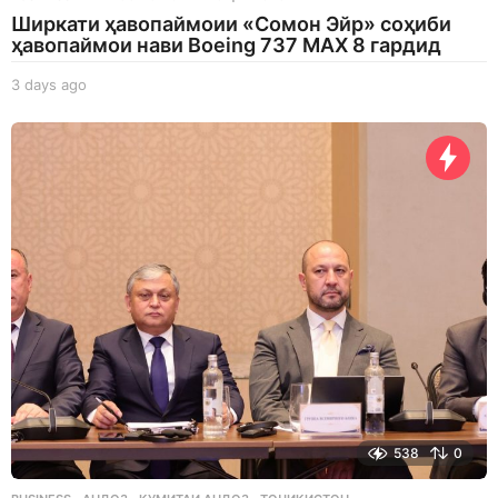
Ширкати ҳавопаймоии «Сомон Эйр» соҳиби
ҳавопаймои нави Boeing 737 MAX 8 гардид
3 days ago
3
d
a
y
s
a
g
o
538
0