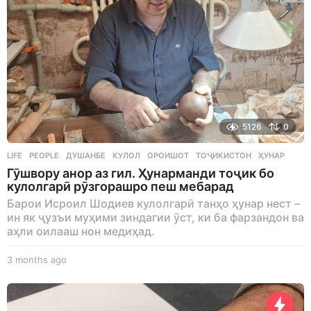
5126
0
LIFE
,
PEOPLE
ДУШАНБЕ
,
КУЛОЛ
,
ОРОИШОТ
,
ТОҶИКИСТОН
,
ҲУНАР
Гӯшвору анор аз гил. Ҳунарманди тоҷик бо
кулолгарӣ рӯзгорашро пеш мебарад
Барои Исроил Шодиев кулолгарӣ танҳо ҳунар нест –
ин як ҷузъи муҳими зиндагии ӯст, ки ба фарзандон ва
аҳли оилааш нон медиҳад.
3 months ago
3
m
o
n