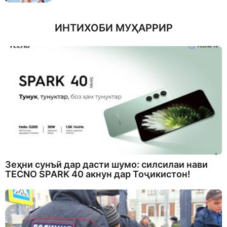
ИНТИХОБИ МУҲАРРИР
Зеҳни сунъӣ дар дасти шумо: силсилаи нави
TECNO SPARK 40 акнун дар Тоҷикистон!