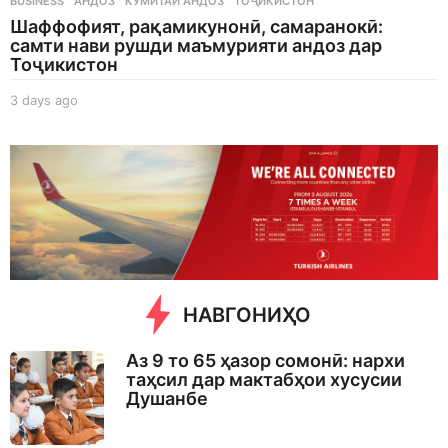
BUSINESS
АНДОЗ
,
КУМИТАИ АНДОЗ
,
ТОҶИКИСТОН
Шаффофият, рақамикунонӣ, самаранокӣ:
самти нави рушди маъмурияти андоз дар
Тоҷикистон
3 days ago
3
d
a
y
s
a
g
o
НАВГОНИҲО
Аз 9 то 65 ҳазор сомонӣ: нархи
таҳсил дар мактабҳои хусусии
Душанбе