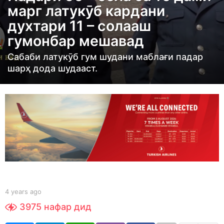
марг латукӯб кардани
r
духтари 11 – солааш
s
гумонбар мешавад
a
g
Сабаби латукӯб гум шудани маблағи падар
o
шарҳ дода шудааст.
4
y
e
a
r
s
a
g
o
b
4 years ago
4
y
y
3975
нафар дид
S
e
h
a