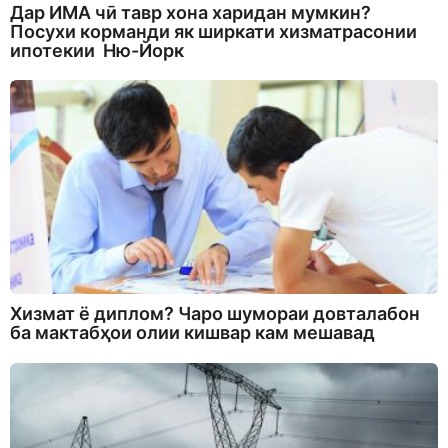
Дар ИМА чӣ тавр хона харидан мумкин?
Посухи корманди як ширкати хизматрасонии
ипотекии Ню-Йорк
Хизмат ё диплом? Чаро шумораи довталабон
ба мактабҳои олии кишвар кам мешавад