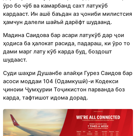
ӯро бо чӯб ва камарбанд сахт латукӯб
кардааст. Ин ашё баъдан аз ҷониби милистсия
ҳамчун далели шайъӣ дарёфт шудаанд.
Мадина Саидова бар асари латукӯб дар ҷои
ҳодиса ба ҳалокат расида, падараш, ки ӯро то
дами марг лату кӯб карда буд, боздошт
шудааст.
Суди шаҳри Душанбе алайҳи Гурез Саидов бар
асоси моддаи 104 (Одамкушӣ)-и Кодекси
ҷиноии Ҷумҳурии Тоҷикистон парванда боз
карда, тафтишот идома дорад.