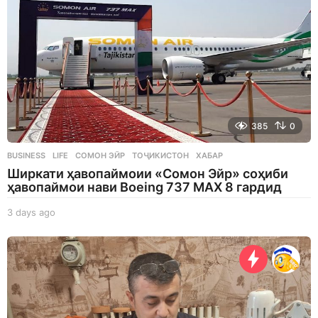
385
0
BUSINESS
,
LIFE
СОМОН ЭЙР
,
ТОҶИКИСТОН
,
ХАБАР
Ширкати ҳавопаймоии «Сомон Эйр» соҳиби
ҳавопаймои нави Boeing 737 MAX 8 гардид
3 days ago
3
d
a
y
s
a
g
o