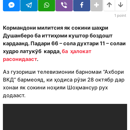
o
r
d
s
m
a
1
point
o
g
n
o
Кормандони милитсия як сокини шаҳри
Душанберо ба иттиҳоми куштор боздошт
кардаанд. Падари 66 – сола духтари 11 – солаи
худро латукӯб карда,
ба ҳалокат
расонидааст
.
Аз гузориши телевизионии барномаи “Ахбори
ВКД” бармеояд, ки ҳодиса рӯзи 28 октябр дар
хонаи як сокини ноҳияи Шоҳмансур рух
додааст.