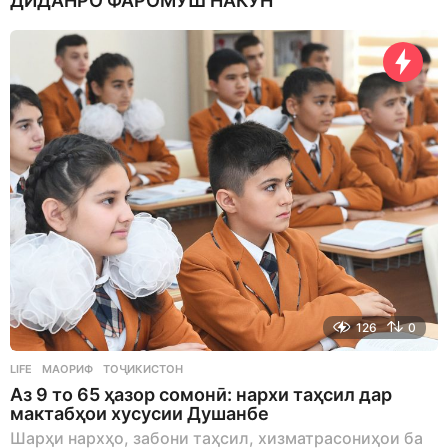
ДИДАНРО ФАРОМӮШ НАКУН
n
t
h
s
a
g
o
126
0
LIFE
МАОРИФ
,
ТОҶИКИСТОН
Аз 9 то 65 ҳазор сомонӣ: нархи таҳсил дар
мактабҳои хусусии Душанбе
Шарҳи нархҳо, забони таҳсил, хизматрасониҳои ба