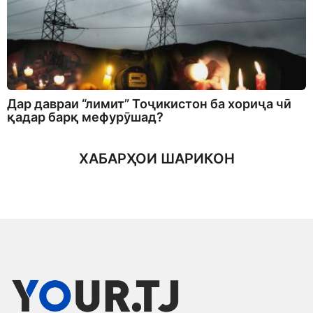
Дар давраи “лимит” Тоҷикистон ба хориҷа чӣ
қадар барқ мефурӯшад?
ХАБАРҲОИ ШАРИКОН