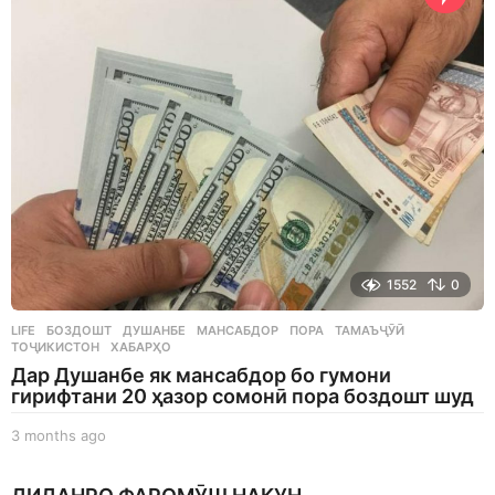
t
h
s
a
g
o
1552
0
LIFE
БОЗДОШТ
,
ДУШАНБЕ
,
МАНСАБДОР
,
ПОРА
,
ТАМАЪҶӮӢ
,
ТОҶИКИСТОН
,
ХАБАРҲО
Дар Душанбе як мансабдор бо гумони
гирифтани 20 ҳазор сомонӣ пора боздошт шуд
3 months ago
3
m
o