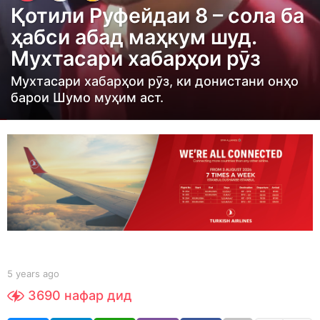
Қотили Руфейдаи 8 – сола ба
a
ҳабси абад маҳкум шуд.
r
Мухтасари хабарҳои рӯз
s
a
Мухтасари хабарҳои рӯз, ки донистани онҳо
g
барои Шумо муҳим аст.
o
5
y
e
a
r
s
a
g
b
5 years ago
5
y
o
y
3690
нафар дид
Y
e
O
a