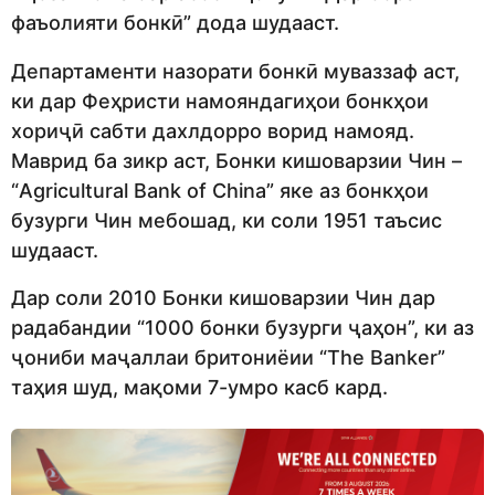
фаъолияти бонкӣ” дода шудааст.
Департаменти назорати бонкӣ муваззаф аст,
ки дар Феҳристи намояндагиҳои бонкҳои
хориҷӣ сабти дахлдорро ворид намояд.
Маврид ба зикр аст, Бонки кишоварзии Чин –
“Agricultural Bank of China” яке аз бонкҳои
бузурги Чин мебошад, ки соли 1951 таъсис
шудааст.
Дар соли 2010 Бонки кишоварзии Чин дар
радабандии “1000 бонки бузурги ҷаҳон”, ки аз
ҷониби маҷаллаи бритониёии “The Banker”
таҳия шуд, мақоми 7-умро касб кард.