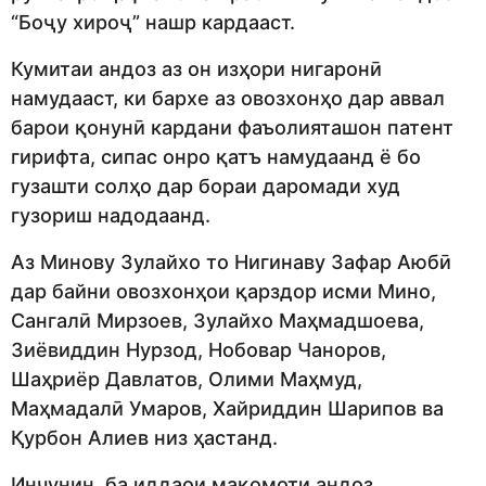
“Боҷу хироҷ” нашр кардааст.
Кумитаи андоз аз он изҳори нигаронӣ
намудааст, ки бархе аз овозхонҳо дар аввал
барои қонунӣ кардани фаъолияташон патент
гирифта, сипас онро қатъ намудаанд ё бо
гузашти солҳо дар бораи даромади худ
гузориш надодаанд.
Аз Минову Зулайхо то Нигинаву Зафар Аюбӣ
дар байни овозхонҳои қарздор исми Мино,
Сангалӣ Мирзоев, Зулайхо Маҳмадшоева,
Зиёвиддин Нурзод, Нобовар Чаноров,
Шаҳриёр Давлатов, Олими Маҳмуд,
Маҳмадалӣ Умаров, Хайриддин Шарипов ва
Қурбон Алиев низ ҳастанд.
Инчунин, ба иддаои мақомоти андоз