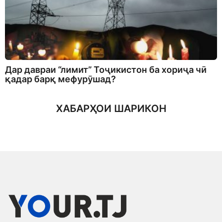
Дар давраи “лимит” Тоҷикистон ба хориҷа чӣ
қадар барқ мефурӯшад?
ХАБАРҲОИ ШАРИКОН