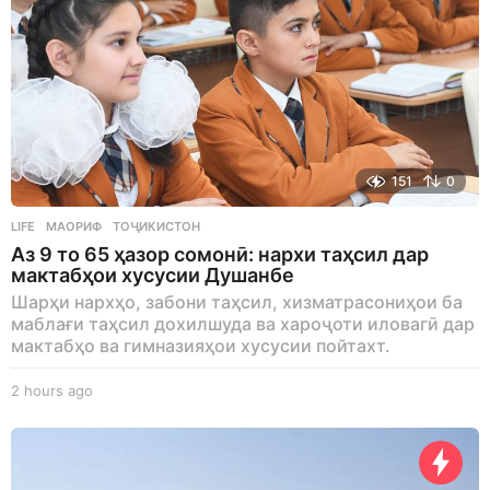
151
0
LIFE
МАОРИФ
,
ТОҶИКИСТОН
Аз 9 то 65 ҳазор сомонӣ: нархи таҳсил дар
мактабҳои хусусии Душанбе
Шарҳи нархҳо, забони таҳсил, хизматрасониҳои ба
маблағи таҳсил дохилшуда ва хароҷоти иловагӣ дар
мактабҳо ва гимназияҳои хусусии пойтахт.
2 hours ago
2
h
o
u
r