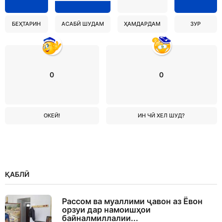
БЕҲТАРИН
АСАБӢ ШУДАМ
ҲАМДАРДАМ
ЗУР
0
0
ОКЕЙ!
ИН ЧӢ ХЕЛ ШУД?
ҚАБЛӢ
Рассом ва муаллими ҷавон аз Ёвон
орзуи дар намоишҳои
байналмиллалии...