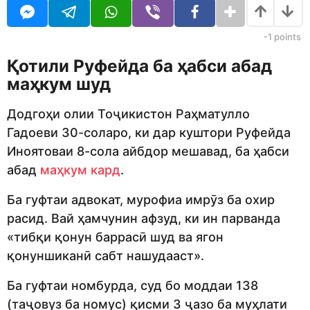
U
r
R
s
a
-1
points
g
o
Қотили Руфейда ба ҳабси абад
маҳкум шуд
Додгоҳи олии Тоҷикистон Раҳматулло
Гадоеви 30-соларо, ки дар куштори Руфейда
Иноятоваи 8-сола айбдор мешавад, ба ҳабси
абад
маҳкум кард
.
Ба гуфтаи адвокат, мурофиа имрӯз ба охир
расид. Вай ҳамчунин афзуд, ки ин парванда
«тибқи қонун баррасӣ шуд ва ягон
қонуншиканӣ сабт нашудааст».
Ба гуфтаи номбурда, суд бо моддаи 138
(таҷовуз ба номус) қисми 3 ҷазо ба муҳлати