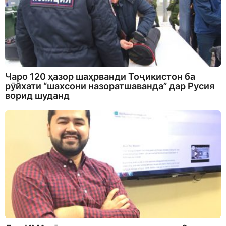
Чаро 120 ҳазор шаҳрванди Тоҷикистон ба
рӯйхати “шахсони назоратшаванда” дар Русия
ворид шуданд