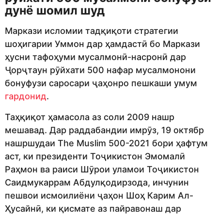
дунё шомил шуд
Маркази исломии тадқиқоти стратегии
шоҳигарии Уммон дар ҳамдастӣ бо Маркази
ҳусни тафоҳуми мусалмонӣ-насронӣ дар
Ҷорҷтаун рӯйхати 500 нафар мусалмонони
бонуфузи саросари ҷаҳонро пешкаши умум
гардонид
.
Таҳқиқот ҳамасола аз соли 2009 нашр
мешавад. Дар раддабандии имрӯз, 19 октябр
нашршудаи The Muslim 500-2021 бори ҳафтум
аст, ки президенти Тоҷикистон Эмомалӣ
Раҳмон ва раиси Шӯрои уламои Тоҷикистон
Саидмукаррам Абдулқодирзода, инчунин
пешвои исмоилиёни ҷаҳон Шоҳ Карим Ал-
Ҳусайнӣ, ки қисмате аз пайравонаш дар