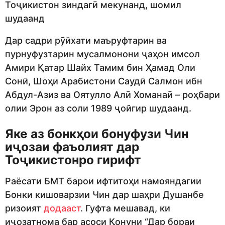
Тоҷикистон зиндагӣ мекунанд, шомил
шудаанд
Дар садри рӯйхати маъруфтарин ва
пурнуфузтарин мусалмонони ҷаҳон имсол
Амири Қатар Шайх Тамим бин Ҳамад Оли
Сонӣ, Шоҳи Арабистони Саудӣ Салмон ибн
Абдул-Азиз ва Оятулло Алӣ Хоманаӣ – роҳбари
олии Эрон аз соли 1989 ҷойгир шудаанд.
Яке аз бонкҳои бонуфузи Чин
иҷозаи фаъолият дар
Тоҷикистонро гирифт
Раёсати БМТ барои ифтитоҳи намояндагии
Бонки кишоварзии Чин дар шаҳри Душанбе
ризоият
додааст
. Гуфта мешавад, ки
иҷозатнома бар асоси Қонуни “Дар бораи