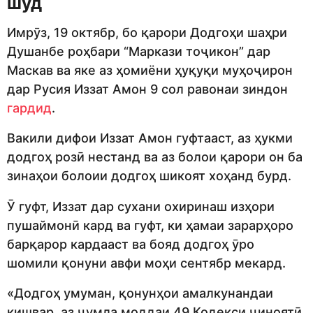
шуд
Имрӯз, 19 октябр, бо қарори Додгоҳи шаҳри
Душанбе роҳбари “Маркази тоҷикон” дар
Маскав ва яке аз ҳомиёни ҳуқуқи муҳоҷирон
дар Русия Иззат Амон 9 сол равонаи зиндон
гардид
.
Вакили дифои Иззат Амон гуфтааст, аз ҳукми
додгоҳ розӣ нестанд ва аз болои қарори он ба
зинаҳои болоии додгоҳ шикоят хоҳанд бурд.
Ӯ гуфт, Иззат дар сухани охиринаш изҳори
пушаймонӣ кард ва гуфт, ки ҳамаи зарарҳоро
барқарор кардааст ва бояд додгоҳ ӯро
шомили қонуни авфи моҳи сентябр мекард.
«Додгоҳ умуман, қонунҳои амалкунандаи
кишвар, аз ҷумла моддаи 49 Кодекси ҷиноятӣ