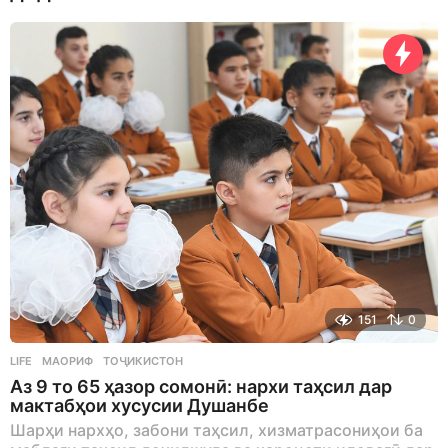
s
a
g
o
151
0
LIFE
МАОРИФ
,
ТОҶИКИСТОН
Аз 9 то 65 ҳазор сомонӣ: нархи таҳсил дар
мактабҳои хусусии Душанбе
Шарҳи нархҳо, забони таҳсил, хизматрасониҳои ба