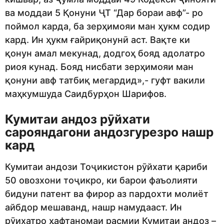
ва моддаи 5 Қонуни ҶТ “Дар бораи авф”- ро
поймол карда, ба зерҳимояи ман ҳукм содир
кард. Ин ҳукм ғайриқонунӣ аст. Вақте ки
қонун амал мекунад, додгоҳ бояд адолатро
риоя кунад. Бояд нисбати зерҳимояи ман
қонуни авф татбиқ мегардид»,- гуфт вакили
маҳкумшуда Саидбурҳон Шарифов.
Кумитаи андоз рӯйхати
сарояндагони андозгурезро нашр
кард
Кумитаи андози Тоҷикистон рӯйхати қариби
50 овозхони тоҷикро, ки барои фаъолияти
бидуни патент ва фирор аз пардохти молиёт
айбдор мешаванд, нашр намудааст. Ин
рӯихатро ҳафтаномаи расмии Кумитаи андоз –