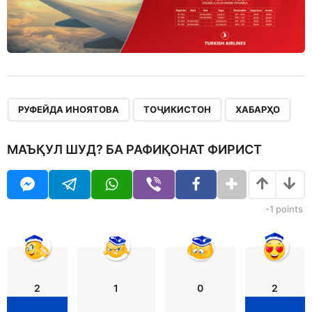
,
,
РУФЕЙДА ИНОЯТОВА
ТОҶИКИСТОН
ХАБАРҲО
МАЪҚУЛ ШУД? БА РАФИҚОНАТ ФИРИСТ
-1
points
2
1
0
2