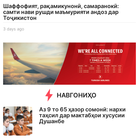
Шаффофият, рақамикунонӣ, самаранокӣ:
самти нави рушди маъмурияти андоз дар
Тоҷикистон
3 days ago
3
d
a
y
s
a
g
o
НАВГОНИҲО
Аз 9 то 65 ҳазор сомонӣ: нархи
таҳсил дар мактабҳои хусусии
Душанбе