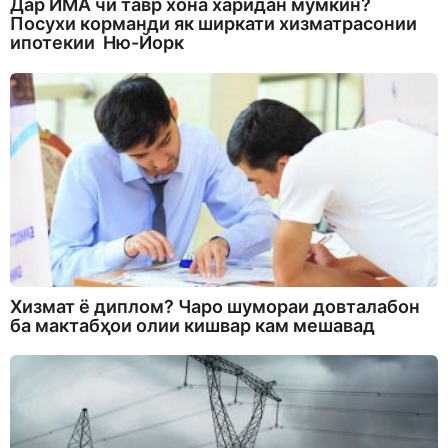
Дар ИМА чӣ тавр хона харидан мумкин?
Посухи корманди як ширкати хизматрасонии
ипотекии Ню-Йорк
Хизмат ё диплом? Чаро шумораи довталабон
ба мактабҳои олии кишвар кам мешавад