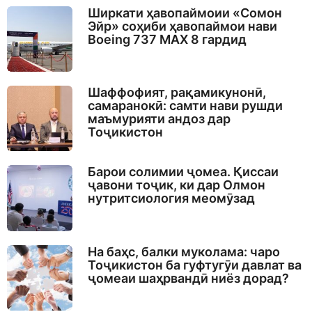
Ширкати ҳавопаймоии «Сомон
Эйр» соҳиби ҳавопаймои нави
Boeing 737 MAX 8 гардид
Шаффофият, рақамикунонӣ,
самаранокӣ: самти нави рушди
маъмурияти андоз дар
Тоҷикистон
Барои солимии ҷомеа. Қиссаи
ҷавони тоҷик, ки дар Олмон
нутритсиология меомӯзад
На баҳс, балки муколама: чаро
Тоҷикистон ба гуфтугӯи давлат ва
ҷомеаи шаҳрвандӣ ниёз дорад?