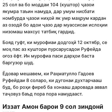
25 сол ва бо моддаи 104 (куштор) ҷазои
якумра таъин намуда, дар умум нисбати
номбурда ҷазои ниҳоӣ як умр маҳрум кардан
аз озодӣ бо адои ҷазо дар муассисаи ислоҳии
низомаш махсус татбиқ гардид.
Бояд гуфт, ки мурофиаи додгоҳӣ 12 октябр, се
моҳ пас аз куштори пурсарусадои Руфейда
оғоз ёфт. Ин мурофиа паси дарҳои баста
баргузор шуд.
Ёдовар мешавем, ки Раҳматулло Гадоев
Руфейдаи 8 соларо, ки дугонаи духтарчааш
буд, бо роҳи фиреб ба хонааш даровада аввал
таҷовуз баъд пора пора намудааст.
Иззат Амон барои 9 сол зиндонӣ