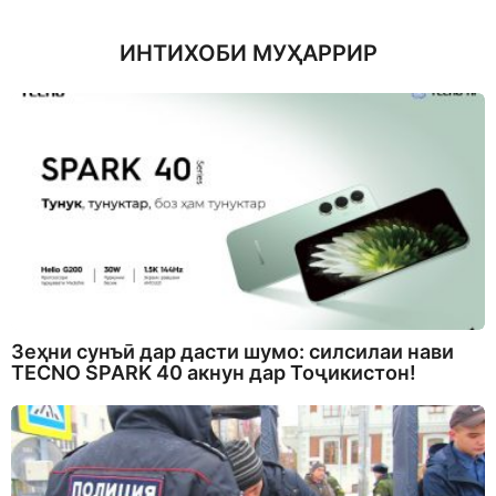
ИНТИХОБИ МУҲАРРИР
Зеҳни сунъӣ дар дасти шумо: силсилаи нави
TECNO SPARK 40 акнун дар Тоҷикистон!