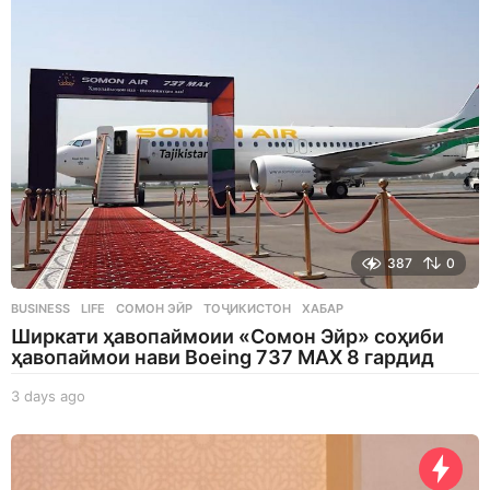
s
a
g
o
387
0
BUSINESS
,
LIFE
СОМОН ЭЙР
,
ТОҶИКИСТОН
,
ХАБАР
Ширкати ҳавопаймоии «Сомон Эйр» соҳиби
ҳавопаймои нави Boeing 737 MAX 8 гардид
3 days ago
3
d
a
y
s