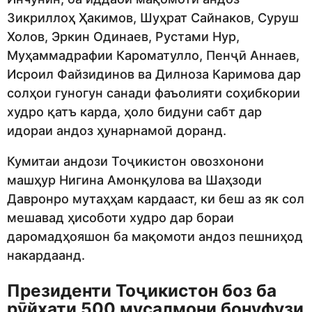
Зикриллоҳ Ҳакимов, Шуҳрат Сайнаков, Суруш
Холов, Эркин Одинаев, Рустами Нур,
Муҳаммадрафии Кароматулло, Пенҷӣ Аннаев,
Исроил Файзидинов ва Дилноза Каримова дар
солҳои гуногун санади фаъолияти соҳибкории
худро қатъ карда, ҳоло бидуни сабт дар
идораи андоз ҳунарнамоӣ доранд.
Кумитаи андози Тоҷикистон овозхонони
машҳур Нигина Амонқулова ва Шаҳзоди
Давронро мутаҳҳам кардааст, ки беш аз як сол
мешавад ҳисоботи худро дар бораи
даромадҳояшон ба мақомоти андоз пешниҳод
накардаанд.
Президенти Тоҷикистон боз ба
рӯйхати 500 мусалмони бонуфузи