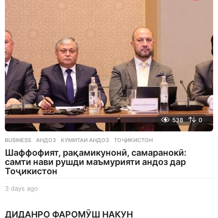
a
g
o
538
0
BUSINESS
АНДОЗ
,
КУМИТАИ АНДОЗ
,
ТОҶИКИСТОН
Шаффофият, рақамикунонӣ, самаранокӣ:
самти нави рушди маъмурияти андоз дар
Тоҷикистон
3 days ago
3
d
a
ДИДАНРО ФАРОМӮШ НАКУН
y