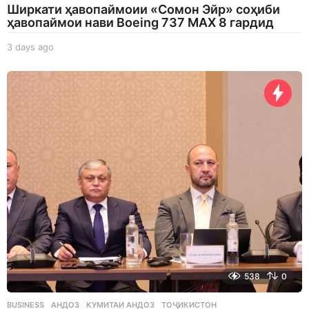
Ширкати ҳавопаймоии «Сомон Эйр» соҳиби
ҳавопаймои нави Boeing 737 MAX 8 гардид
3 days ago
3
d
a
y
s
a
g
o
538
0
BUSINESS
АНДОЗ
,
КУМИТАИ АНДОЗ
,
ТОҶИКИСТОН