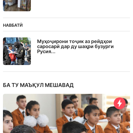
НАВБАТӢ
Муҳоҷирони тоҷик аз рейдҳои
саросарӣ дар ду шаҳри бузурги
Русия...
БА ТУ МАЪҚУЛ МЕШАВАД