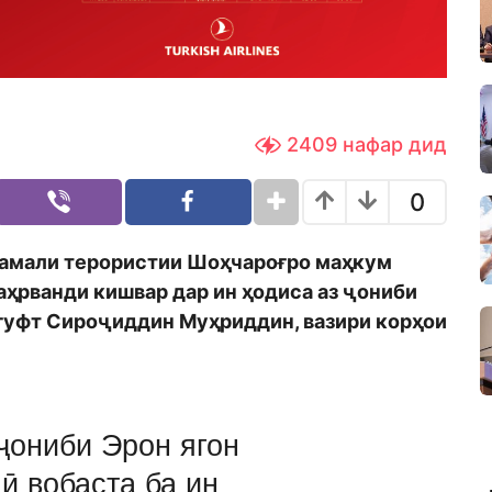
2409
нафар дид
0
 амали терористии Шоҳчароғро маҳкум
аҳрванди кишвар дар ин ҳодиса аз ҷониби
 гуфт Сироҷиддин Муҳриддин, вазири корҳои
 ҷониби Эрон ягон
ӣ вобаста ба ин