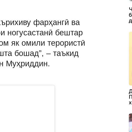
Ч
б
д
аърихиву фарҳангӣ ва
ои ногусастанӣ бештар
адом як омили терористӣ
шта бошад”, – таъкид
н Муҳриддин.
Д
П
х