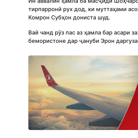
Ин аввалин ҳамла ба масҷиди Шоҳчаро
тирпарронӣ рух дод, ки муттаҳами ас
Комрон Субҳон дониста шуд.
Вай чанд рӯз пас аз ҳамла бар асари 
бемористоне дар ҷануби Эрон даргуза