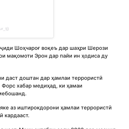
r_tj)
сҷиди Шоҳчароғ воқеъ дар шаҳри Шерози
ои мақомоти Эрон дар пайи ин ҳодиса ду
и даст доштан дар ҳамлаи террористӣ
 Форс хабар медиҳад, ки ҳамаи
мебошанд.
 яке аз иштирокдорони ҳамлаи террористӣ
ӣ кардааст.