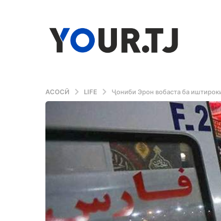
АСОСӢ
LIFE
Ҷониби Эрон вобаста ба иштирок