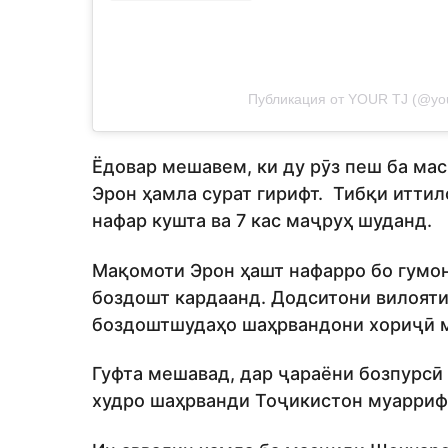
Публикация от YOUR TJ (@you
Ёдовар мешавем, ки ду рӯз пеш ба ма
Эрон ҳамла сурат гирифт. Тибқи иттил
нафар кушта ва 7 кас маҷруҳ шуданд.
Мақомоти Эрон ҳашт нафарро бо гумон
боздошт кардаанд. Додситони вилояти
боздоштшудаҳо шаҳрвандони хориҷӣ 
Гуфта мешавад, дар ҷараёни бозпурсӣ
худро шаҳрванди Тоҷикистон муарриф