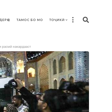
ДЕРҲО
ТАМОС БО МО
ТОҶИКӢ
и расмӣ накардааст