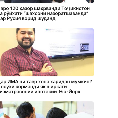
аро 120 ҳазор шаҳрванди Тоҷикистон
а рӯйхати “шахсони назоратшаванда”
ар Русия ворид шуданд
ар ИМА чӣ тавр хона харидан мумкин?
осухи корманди як ширкати
изматрасонии ипотекии Ню-Йорк