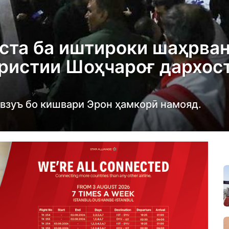
ста ба иштироки шаҳрва
ристии Шоҳчароғ дархос
мавзуъ бо кишвари Эрон ҳамкорӣ намояд.