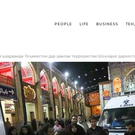
PEOPLE
LIFE
BUSINESS
ТЕН
и шаҳрванди Тоҷикистон дар ҳамлаи террористии Шоҳчароғ дархост