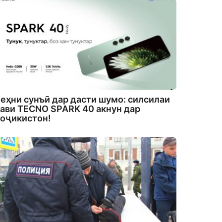
еҳни сунъӣ дар дасти шумо: силсилаи
ави TECNO SPARK 40 акнун дар
оҷикистон!