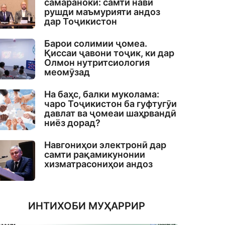
самаранокӣ: самти нави
рушди маъмурияти андоз
дар Тоҷикистон
Барои солимии ҷомеа.
Қиссаи ҷавони тоҷик, ки дар
Олмон нутритсиология
меомӯзад
На баҳс, балки муколама:
чаро Тоҷикистон ба гуфтугӯи
давлат ва ҷомеаи шаҳрвандӣ
ниёз дорад?
Навгониҳои электронӣ дар
самти рақамикунонии
хизматрасониҳои андоз
ИНТИХОБИ МУҲАРРИР