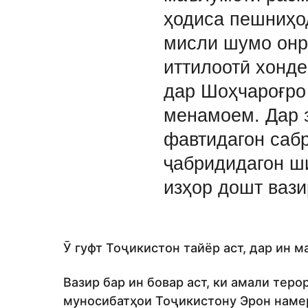
ҳодиса пешниҳо
мисли шумо онр
иттилоотӣ хонде
дар Шоҳчароғро
менамоем. Дар 
фавтидагон саб
ҷабридидагон ш
изҳор дошт вази
Ӯ гуфт Тоҷикистон тайёр аст, дар ин 
Вазир бар ин бовар аст, ки амали теро
муносибатҳои Тоҷикистону Эрон наме