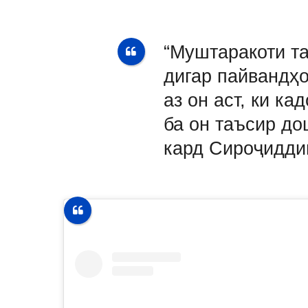
“Муштаракоти т
дигар пайвандҳ
аз он аст, ки к
ба он таъсир до
кард Сироҷидди