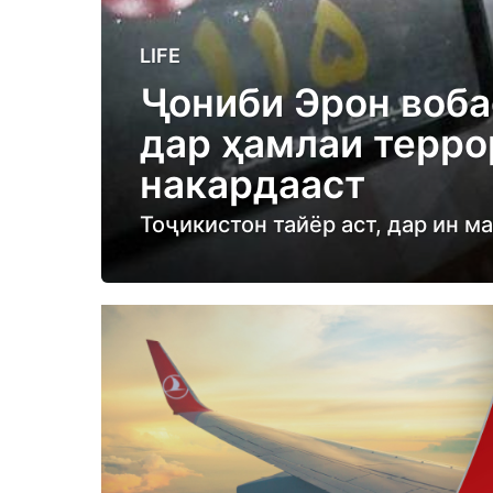
3
LIFE
y
Ҷониби Эрон воба
e
дар ҳамлаи терро
a
r
накардааст
s
Тоҷикистон тайёр аст, дар ин 
a
g
o
3
y
e
a
r
s