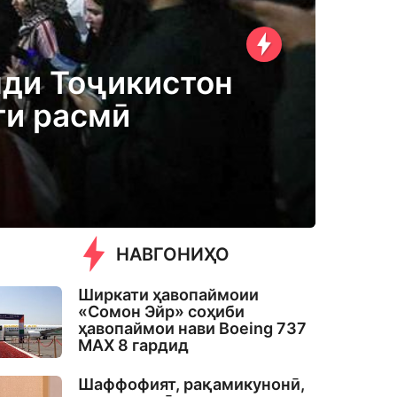
нди Тоҷикистон
ти расмӣ
НАВГОНИҲО
Ширкати ҳавопаймоии
«Сомон Эйр» соҳиби
ҳавопаймои нави Boeing 737
MAX 8 гардид
Шаффофият, рақамикунонӣ,