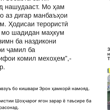
д нашудааст. Мо ҳам
о аз дигар манбаъҳои
м. Ҳодисаи терористӣ
 мо шадидан маҳкум
зимн ба наздикони
ри ҷамил ба
З
н
ифои комил мехоҳем”,-
Т
р.
мавзуъ бо кишвари Эрон ҳамкорӣ намояд.
ристии Шоҳчароғ ягон зарар ё таъсире ба
расонад.