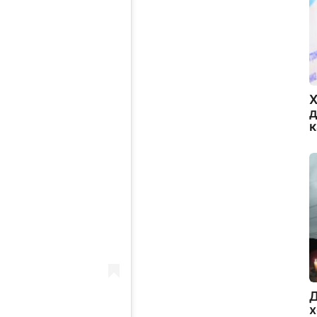
Х
д
Д
х