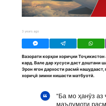
a
g
o
b
3 years ago
3
y
y
S
e
h
a
o
r
d
s
Вазорати корҳои хориҷии Тоҷикистон
m
a
o
кард. Вале дар хусуси даст доштани ш
g
n
o
Эрон ягон дархости расмӣ нашудааст,
хориҷӣ зимни нишасти матбуотӣ.
“Ба мо ҳанӯз аз
маълумоти расм