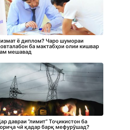
измат ё диплом? Чаро шумораи
овталабон ба мактабҳои олии кишвар
кам мешавад
ар давраи “лимит” Тоҷикистон ба
ориҷа чӣ қадар барқ мефурӯшад?