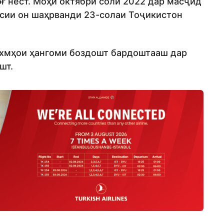
ғ нест. Моҳи октябри соли 2022 дар масҷид
осии он шаҳрванди 23-солаи Тоҷикистон
захмҳои ҳангоми боздошт бардоштааш дар
шт.