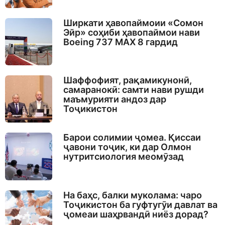
Ширкати ҳавопаймоии «Сомон
Эйр» соҳиби ҳавопаймои нави
Boeing 737 MAX 8 гардид
Шаффофият, рақамикунонӣ,
самаранокӣ: самти нави рушди
маъмурияти андоз дар
Тоҷикистон
Барои солимии ҷомеа. Қиссаи
ҷавони тоҷик, ки дар Олмон
нутритсиология меомӯзад
На баҳс, балки муколама: чаро
Тоҷикистон ба гуфтугӯи давлат ва
ҷомеаи шаҳрвандӣ ниёз дорад?