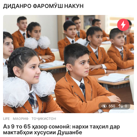
a
ДИДАНРО ФАРОМӮШ НАКУН
y
s
a
g
o
550
0
LIFE
МАОРИФ
,
ТОҶИКИСТОН
Аз 9 то 65 ҳазор сомонӣ: нархи таҳсил дар
мактабҳои хусусии Душанбе