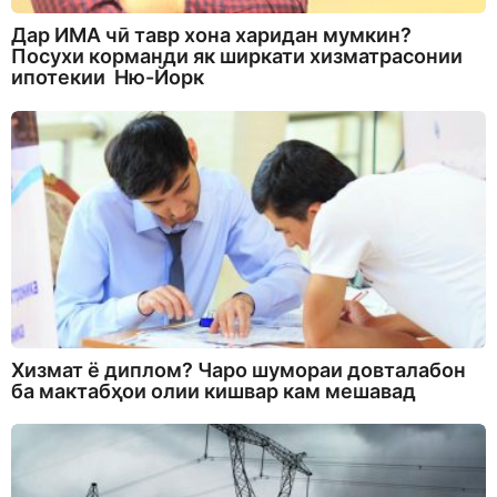
Дар ИМА чӣ тавр хона харидан мумкин?
Посухи корманди як ширкати хизматрасонии
ипотекии Ню-Йорк
Хизмат ё диплом? Чаро шумораи довталабон
ба мактабҳои олии кишвар кам мешавад