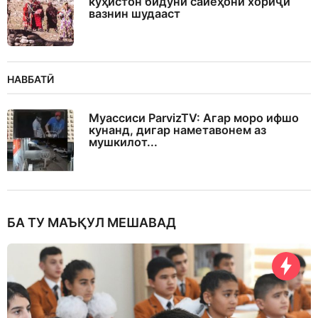
кӯҳистон бидуни сайёҳони хориҷӣ
вазнин шудааст
НАВБАТӢ
Муассиси ParvizTV: Агар моро ифшо
кунанд, дигар наметавонем аз
мушкилот...
БА ТУ МАЪҚУЛ МЕШАВАД