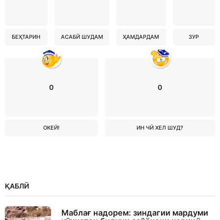
БЕҲТАРИН
АСАБӢ ШУДАМ
ҲАМДАРДАМ
ЗУР
0
0
ОКЕЙ!
ИН ЧӢ ХЕЛ ШУД?
ҚАБЛӢ
Маблағ надорем: зиндагии мардуми