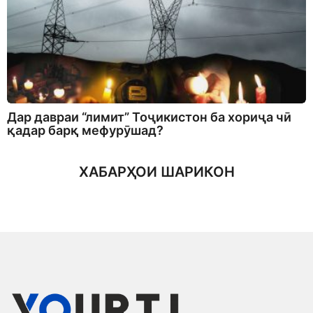
Дар давраи “лимит” Тоҷикистон ба хориҷа чӣ
қадар барқ мефурӯшад?
ХАБАРҲОИ ШАРИКОН