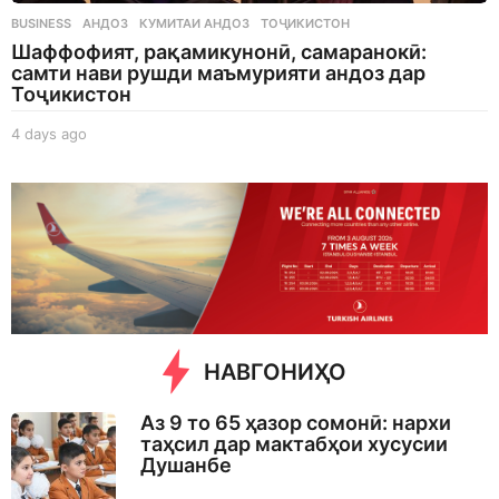
BUSINESS
АНДОЗ
,
КУМИТАИ АНДОЗ
,
ТОҶИКИСТОН
Шаффофият, рақамикунонӣ, самаранокӣ:
самти нави рушди маъмурияти андоз дар
Тоҷикистон
4 days ago
4
d
a
y
s
a
g
o
НАВГОНИҲО
Аз 9 то 65 ҳазор сомонӣ: нархи
таҳсил дар мактабҳои хусусии
Душанбе