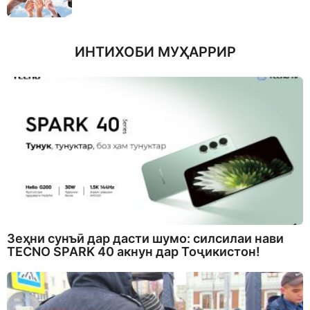
ИНТИХОБИ МУҲАРРИР
Зеҳни сунъӣ дар дасти шумо: силсилаи нави
TECNO SPARK 40 акнун дар Тоҷикистон!