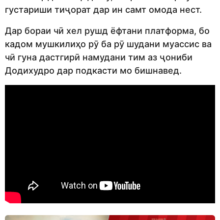
густариши тиҷорат дар ин самт омода нест.
Дар бораи чӣ хел рушд ёфтани платформа, бо
кадом мушкилиҳо рӯ ба рӯ шудани муассис ва
чӣ гуна дастгирӣ намудани тим аз ҷониби
Додихудро дар подкасти мо бишнавед.