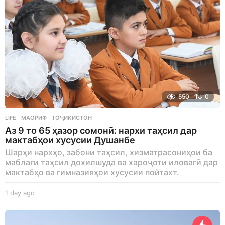
550
0
LIFE
МАОРИФ
,
ТОҶИКИСТОН
Аз 9 то 65 ҳазор сомонӣ: нархи таҳсил дар
мактабҳои хусусии Душанбе
Шарҳи нархҳо, забони таҳсил, хизматрасониҳои ба
маблағи таҳсил дохилшуда ва хароҷоти иловагӣ дар
мактабҳо ва гимназияҳои хусусии пойтахт.
1 day ago
1
d
a
y