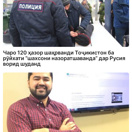
Чаро 120 ҳазор шаҳрванди Тоҷикистон ба
рӯйхати “шахсони назоратшаванда” дар Русия
ворид шуданд