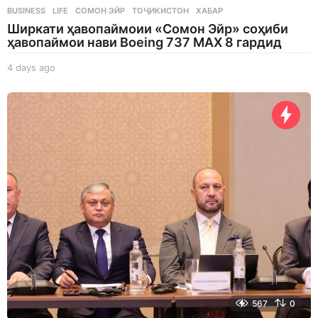
BUSINESS
,
LIFE
СОМОН ЭЙР
,
ТОҶИКИСТОН
,
ХАБАР
Ширкати ҳавопаймоии «Сомон Эйр» соҳиби
ҳавопаймои нави Boeing 737 MAX 8 гардид
4 days ago
4
d
a
y
s
a
g
o
567
0