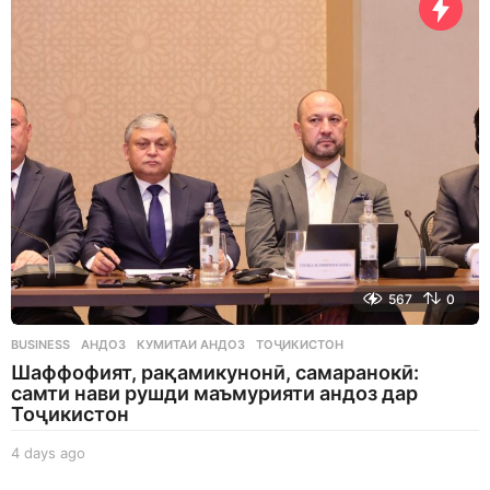
s
a
g
o
567
0
BUSINESS
АНДОЗ
,
КУМИТАИ АНДОЗ
,
ТОҶИКИСТОН
Шаффофият, рақамикунонӣ, самаранокӣ:
самти нави рушди маъмурияти андоз дар
Тоҷикистон
4 days ago
4
d