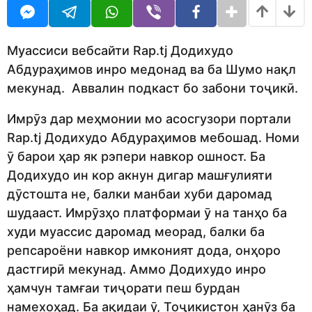
U
r
R
s
a
g
Муассиси вебсайти Rap.tj Додихудо
o
Абдураҳимов инро медонад ва ба Шумо нақл
мекунад. Аввалин подкаст бо забони тоҷикӣ.
Имрӯз дар меҳмонии мо асосгузори портали
Rap.tj Додихудо Абдураҳимов мебошад. Номи
ӯ барои ҳар як рэпери навкор ошност. Ба
Додихудо ин кор акнун дигар машғулияти
дӯстошта не, балки манбаи хуби даромад
шудааст. Имрӯзҳо платформаи ӯ на танҳо ба
худи муассис даромад меорад, балки ба
репсароёни навкор имконият дода, онҳоро
дастгирӣ мекунад. Аммо Додихудо инро
ҳамчун тамғаи тиҷорати пеш бурдан
намехоҳад. Ба ақидаи ӯ, Тоҷикистон ҳанӯз ба