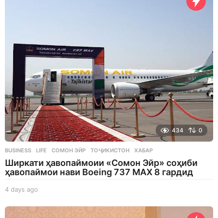
a
g
o
434
0
BUSINESS
,
LIFE
СОМОН ЭЙР
,
ТОҶИКИСТОН
,
ХАБАР
Ширкати ҳавопаймоии «Сомон Эйр» соҳиби
ҳавопаймои нави Boeing 737 MAX 8 гардид
4 days ago
4
d
a
y