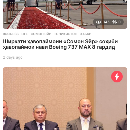
345
0
BUSINESS
,
LIFE
СОМОН ЭЙР
,
ТОҶИКИСТОН
,
ХАБАР
Ширкати ҳавопаймоии «Сомон Эйр» соҳиби
ҳавопаймои нави Boeing 737 MAX 8 гардид
2 days ago
2
d
a
y
s
a
g
o