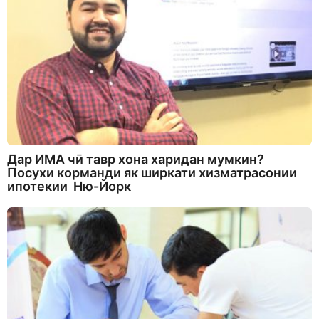
Дар ИМА чӣ тавр хона харидан мумкин?
Посухи корманди як ширкати хизматрасонии
ипотекии Ню-Йорк