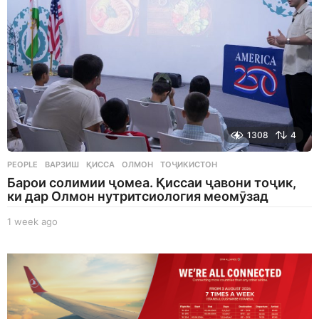
1308
4
PEOPLE
ВАРЗИШ
,
ҚИССА
,
ОЛМОН
,
ТОҶИКИСТОН
Барои солимии ҷомеа. Қиссаи ҷавони тоҷик,
ки дар Олмон нутритсиология меомӯзад
1 week ago
1
w
e
e
k
a
g
o