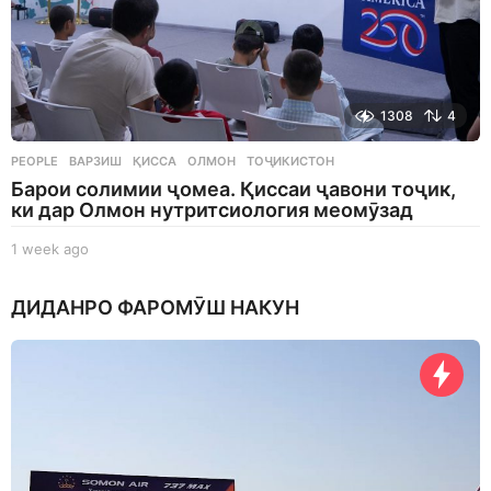
1308
4
PEOPLE
ВАРЗИШ
,
ҚИССА
,
ОЛМОН
,
ТОҶИКИСТОН
Барои солимии ҷомеа. Қиссаи ҷавони тоҷик,
ки дар Олмон нутритсиология меомӯзад
1 week ago
1
w
e
ДИДАНРО ФАРОМӮШ НАКУН
e
k
a
g
o