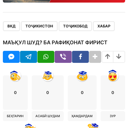
,
,
,
ВКД
ТОҶИКИСТОН
ТОҶИКОБОД
ХАБАР
МАЪҚУЛ ШУД? БА РАФИҚОНАТ ФИРИСТ
0
0
0
0
БЕҲТАРИН
АСАБӢ ШУДАМ
ҲАМДАРДАМ
ЗУР