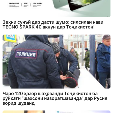
Зеҳни сунъӣ дар дасти шумо: силсилаи нави
TECNO SPARK 40 акнун дар Тоҷикистон!
Чаро 120 ҳазор шаҳрванди Тоҷикистон ба
рӯйхати “шахсони назоратшаванда” дар Русия
ворид шуданд