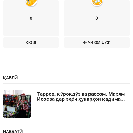
0
0
ОКЕЙ!
ИН ЧӢ ХЕЛ ШУД?
ҚАБЛӢ
Тарроҳ, қӯроқдӯз ва рассом. Марям
Исоева дар эҳёи ҳунарҳои қадима...
НАВБАТӢ