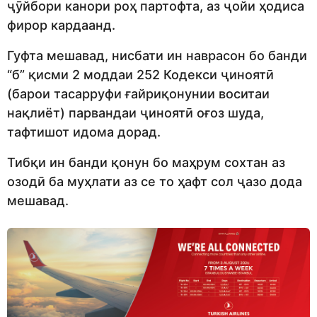
ҷӯйбори канори роҳ партофта, аз ҷойи ҳодиса
фирор кардаанд.
Гуфта мешавад, нисбати ин наврасон бо банди
“б” қисми 2 моддаи 252 Кодекси ҷиноятӣ
(барои тасарруфи ғайриқонунии воситаи
нақлиёт) парвандаи ҷиноятӣ оғоз шуда,
тафтишот идома дорад.
Тибқи ин банди қонун бо маҳрум сохтан аз
озодӣ ба муҳлати аз се то ҳафт сол ҷазо дода
мешавад.