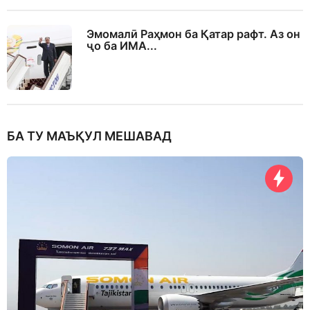
Эмомалӣ Раҳмон ба Қатар рафт. Аз он
ҷо ба ИМА...
БА ТУ МАЪҚУЛ МЕШАВАД