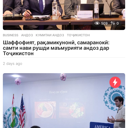
509
0
BUSINESS
АНДОЗ
,
КУМИТАИ АНДОЗ
,
ТОҶИКИСТОН
Шаффофият, рақамикунонӣ, самаранокӣ:
самти нави рушди маъмурияти андоз дар
Тоҷикистон
2 days ago
2
d
a
y
s
a
g
o