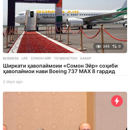
345
0
BUSINESS
,
LIFE
СОМОН ЭЙР
,
ТОҶИКИСТОН
,
ХАБАР
Ширкати ҳавопаймоии «Сомон Эйр» соҳиби
ҳавопаймои нави Boeing 737 MAX 8 гардид
2 days ago
2
d
a
y
s
a
g
o