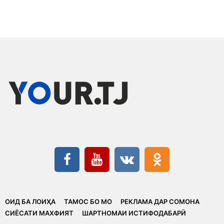
ОИД БА ЛОИҲА
ТАМОС БО МО
РЕКЛАМА ДАР СОМОНА
CИЁСАТИ МАХФИЯТ
ШАРТНОМАИ ИСТИФОДАБАРӢ