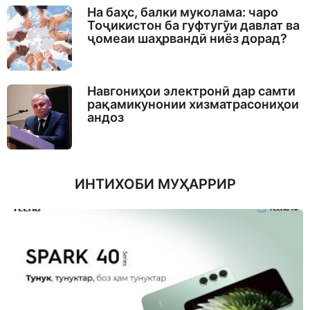
На баҳс, балки муколама: чаро
Тоҷикистон ба гуфтугӯи давлат ва
ҷомеаи шаҳрвандӣ ниёз дорад?
Навгониҳои электронӣ дар самти
рақамикунонии хизматрасониҳои
андоз
ИНТИХОБИ МУҲАРРИР