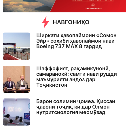
НАВГОНИҲО
Ширкати ҳавопаймоии «Сомон
Эйр» соҳиби ҳавопаймои нави
Boeing 737 MAX 8 гардид
Шаффофият, рақамикунонӣ,
самаранокӣ: самти нави рушди
маъмурияти андоз дар
Тоҷикистон
Барои солимии ҷомеа. Қиссаи
ҷавони тоҷик, ки дар Олмон
нутритсиология меомӯзад