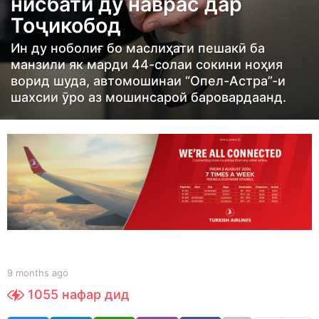
нисбати ду наврас дар
t
Тоҷикобод
h
s
Ин ду ноболиғ бо маслиҳати пешакӣ ба
a
манзили як марди 44-солаи сокини ноҳия
ворид шуда, автомошинаи “Опел-Астра”-и
g
шахсии ӯро аз мошинсарой баровардаанд.
o
9
m
o
n
t
h
s
a
b
g
9 months ago
9
y
m
o
1055
нафар дид
S
o
h
n