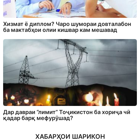
Хизмат ё диплом? Чаро шумораи довталабон
ба мактабҳои олии кишвар кам мешавад
Дар давраи “лимит” Тоҷикистон ба хориҷа чӣ
қадар барқ мефурӯшад?
ХАБАРҲОИ ШАРИКОН