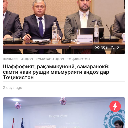
509
0
BUSINESS
АНДОЗ
,
КУМИТАИ АНДОЗ
,
ТОҶИКИСТОН
Шаффофият, рақамикунонӣ, самаранокӣ:
самти нави рушди маъмурияти андоз дар
Тоҷикистон
2 days ago
2
d
a
y
s
a
g
o