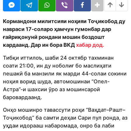
o
t
d
h
m
s
o
a
Кормандони милитсияи ноҳияи Тоҷикобод ду
n
g
навраси 17-соларо ҳамчун гумонбар дар
o
ғайриқонунӣ рондани мошин боздошт
кардаанд. Дар ин бора ВКД
хабар дод.
Тибқи иттилоъ, шаби 24 октябр тахминан
соати 21:00, ин ду ноболиғ бо маслиҳати
пешакӣ ба манзили як марди 44-солаи сокини
ноҳия ворид шуда, автомошинаи “Опел-
Астра”-и шахсии ӯро аз мошинсарой
баровардаанд.
Онҳо мошинро тавассути роҳи “Ваҳдат–Рашт–
Тоҷикобод” ба самти деҳаи Сари пул ронда, аз
уҳдаи идорааш набаромада, онро ба лаби